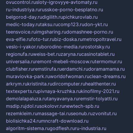
ovucontrol.ru
sloty-igrovyye-avtomaty.ru
ru-industriya.ru
russkoe-porno-besplatno.ru
belgorod-day.ru
digilith.ru
pichkurovlab.ru
medic-today.ru
taksu.ru
comp123.ru
don-ykt.ru
teensvoice.ru
imgsharing.ru
domashnee-porno.ru
eva-elfie.ru
foto-tur.ru
biz-doska.ru
metropoltravel.ru
veslo-i-yakor.ru
borodino-media.ru
rostotsky.ru
regionufa.ru
weiss-bet.ru
zaryna.ru
casinotablet.ru
universalia.ru
remont-mebeli-moscow.ru
termomur.ru
clubfisher.ru
remstirufa.ru
erdamchi.ru
doramamama.ru
muraviovka-park.ru
worldofwoman.ru
clean-dreams.ru
arkrym.ru
kristinita.ru
dircomputer.ru
healthenter.ru
textexperts.ru
pivnaya-kruzhka.ru
kinofilmy-2021.ru
demolalapaluza.ru
tanyavanya.ru
remstir-tolyatti.ru
msdip.ru
jdol.ru
sokolovr.ru
newtech-spb.ru
rezemkleim.ru
massage-tai.ru
seonub.ru
zvonitut.ru
biolisichka24.ru
mncraft-download.ru
algoritm-sistema.ru
godflesh.ru
ru-industria.ru