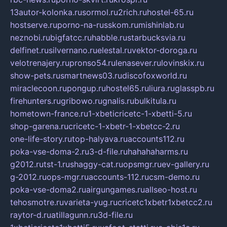
13autor-kolonka.ru
sormol.ru
2rich.ru
hostel-65.ru
hostserve.ru
porno-na-russkom.ru
mishinlab.ru
neznobi.ru
bigfatcc.ru
habble.ru
starbucksvia.ru
delfinet.ru
silvernano.ru
elestal.ru
vektor-doroga.ru
velotrenajery.ru
pronso54.ru
lenasever.ru
lovinskix.ru
show-pets.ru
smartnews03.ru
discofoxworld.ru
miraclecoon.ru
pongup.ru
hostel65.ru
liura.ru
glasspb.ru
firehunters.ru
gribowo.ru
gnalis.ru
bulkitula.ru
hometown-france.ru
1-xbeticricetc-1-xbetti-5.ru
shop-garena.ru
cricetc-1-xbetr-1-xbetcc-2.ru
one-life-story.ru
top-halyava.ru
accounts112.ru
poka-vse-doma-2.ru
3-d-file.ru
hahahaharms.ru
g2012.ru
tst-1.ru
shaggy-cat.ru
opsmgr.ru
ev-gallery.ru
g-2012.ru
ops-mgr.ru
accounts-112.ru
csm-demo.ru
poka-vse-doma2.ru
airgungames.ru
allseo-host.ru
tehosmotre.ru
varieta-yug.ru
cricetc1xbetr1xbetcc2.ru
raytor-d.ru
atillagunn.ru
3d-file.ru