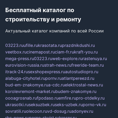
Бесплатный каталог по
строительству и ремонту
Актуальный каталог компаний по всей России
03223.ru
ufille.ru
krasotata.ru
prazdnikdushi.ru
veetbox.ru
cinemapost.ru
ciam-fr.ru
kraft-you.ru
mega-press.ru
03223.ru
web-explore.ru
rastenuya.ru
eurovision-russia.ru
strah-news.ru
freeride-team.ru
itrack-24.ru
sexshopexpress.ru
autostudiopro.ru
alabuga-cityhotel.ru
pornv.ru
atlantpereezd.ru
bud-em-znakomye.ru
a-cdc.ru
elektrostal-news.ru
korolevremont-market.ru
budem-znakomye.ru
oooagrosnab.ru
fpodaso.ru
emfire.ru
pro-otdelky.ru
ukrasotki.ru
seksuzbek.ru
seks-uzbek.ru
porno-vk.ru
sovratili.ru
olecoon.ru
vd-dosug.ru
adonyev.ru
rbc-news.ru
porno-skvirt.ru
krospr.ru