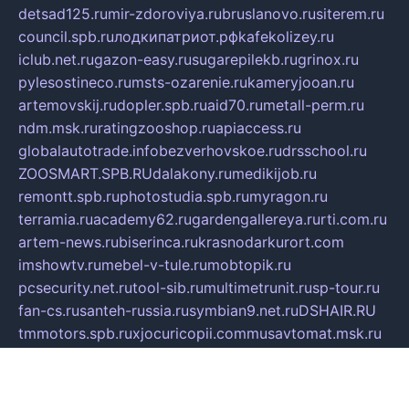
detsad125.ru
mir-zdoroviya.ru
bruslanovo.ru
siterem.ru
council.spb.ru
лодкипатриот.рф
kafekolizey.ru
iclub.net.ru
gazon-easy.ru
sugarepilekb.ru
grinox.ru
pylesostineco.ru
msts-ozarenie.ru
kameryjooan.ru
artemovskij.ru
dopler.spb.ru
aid70.ru
metall-perm.ru
ndm.msk.ru
ratingzooshop.ru
apiaccess.ru
globalautotrade.info
bezverhovskoe.ru
drsschool.ru
ZOOSMART.SPB.RU
dalakony.ru
medikijob.ru
remontt.spb.ru
photostudia.spb.ru
myragon.ru
terramia.ru
academy62.ru
gardengallereya.ru
rti.com.ru
artem-news.ru
biserinca.ru
krasnodarkurort.com
imshowtv.ru
mebel-v-tule.ru
mobtopik.ru
pcsecurity.net.ru
tool-sib.ru
multimetrunit.ru
sp-tour.ru
fan-cs.ru
santeh-russia.ru
symbian9.net.ru
DSHAIR.RU
tmmotors.spb.ru
xjocuricopii.com
musavtomat.msk.ru
obustrojdom.ru
sovetcik.ru
ybaranovskaya.ru
ppknews.ru
cult-alshei.ru
JAPANRUSSIA.RU
proekciyamebel.ru
imper-finans.ru
rim.org.ru