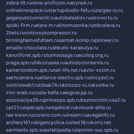
zebra-tlt.ru
okna-proficom.ru
erynok.ru
onlinekinospace.ru
startupstudio-fefu.ru
zarges-ru.ru
gegenjustizunrecht.ru
autobalashov.ru
utrovortu.ru
spiski-firm.ru
elara-m.ru
kinomusorka.ru
mkcslava.ru
2bets.ru
vintovoykompressor.ru
birminghamvsfulham.ru
sarmat-komp.ru
pioneeri.ru
amadis-chocolate.ru
shkurki-karakulya.ru
kanotiforet.spb.ru
tutmassage.ru
ecolog.org.ru
praga.spb.ru
falcorussia.ru
autodoctorservis.ru
kamertondom.spb.ru
net-life.net.ru
avto-vozim.ru
sakhcamera.ru
alliance-electro.spb.ru
stroyavt.ru
controlweb1.ru
tdsak74.ru
kinzozo-ru.ru
kvotka.ru
iron-snab.ru
costa-bella.ru
eugrus.pp.ru
associaciya39.ru
primexpo.spb.ru
bezmorchin.ru
ia2.ru
cpt21.ru
ispecspb.ru
regahost.ru
kolosok-elita.ru
tae-kwon.ru
consrio.com.ru
insiam.ru
avegainfo.ru
archery161.ru
bigencyclica.ru
vlast16.ru
korru.net
sarmiento.spb.su
extelopedia.ru
lammin-suo.spb.ru