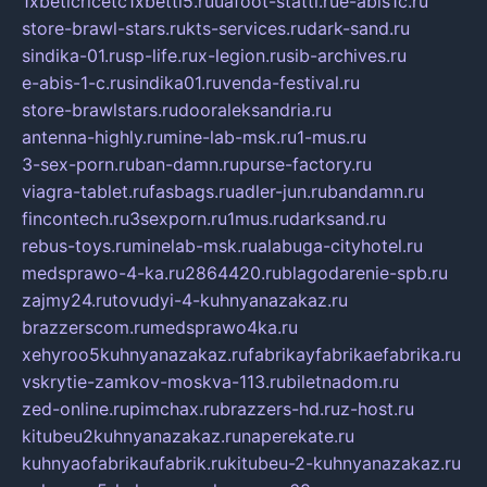
1xbeticricetc1xbetti5.ru
uafoot-statti.ru
e-abis1c.ru
store-brawl-stars.ru
kts-services.ru
dark-sand.ru
sindika-01.ru
sp-life.ru
x-legion.ru
sib-archives.ru
e-abis-1-c.ru
sindika01.ru
venda-festival.ru
store-brawlstars.ru
dooraleksandria.ru
antenna-highly.ru
mine-lab-msk.ru
1-mus.ru
3-sex-porn.ru
ban-damn.ru
purse-factory.ru
viagra-tablet.ru
fasbags.ru
adler-jun.ru
bandamn.ru
fincontech.ru
3sexporn.ru
1mus.ru
darksand.ru
rebus-toys.ru
minelab-msk.ru
alabuga-cityhotel.ru
medsprawo-4-ka.ru
2864420.ru
blagodarenie-spb.ru
zajmy24.ru
tovudyi-4-kuhnyanazakaz.ru
brazzerscom.ru
medsprawo4ka.ru
xehyroo5kuhnyanazakaz.ru
fabrikayfabrikaefabrika.ru
vskrytie-zamkov-moskva-113.ru
biletnadom.ru
zed-online.ru
pimchax.ru
brazzers-hd.ru
z-host.ru
kitubeu2kuhnyanazakaz.ru
naperekate.ru
kuhnyaofabrikaufabrik.ru
kitubeu-2-kuhnyanazakaz.ru