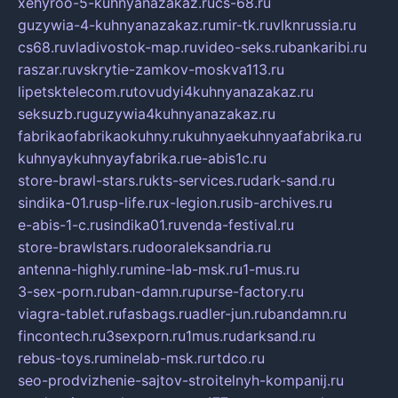
xehyroo-5-kuhnyanazakaz.ru
cs-68.ru
guzywia-4-kuhnyanazakaz.ru
mir-tk.ru
vlknrussia.ru
cs68.ru
vladivostok-map.ru
video-seks.ru
bankaribi.ru
raszar.ru
vskrytie-zamkov-moskva113.ru
lipetsktelecom.ru
tovudyi4kuhnyanazakaz.ru
seksuzb.ru
guzywia4kuhnyanazakaz.ru
fabrikaofabrikaokuhny.ru
kuhnyaekuhnyaafabrika.ru
kuhnyaykuhnyayfabrika.ru
e-abis1c.ru
store-brawl-stars.ru
kts-services.ru
dark-sand.ru
sindika-01.ru
sp-life.ru
x-legion.ru
sib-archives.ru
e-abis-1-c.ru
sindika01.ru
venda-festival.ru
store-brawlstars.ru
dooraleksandria.ru
antenna-highly.ru
mine-lab-msk.ru
1-mus.ru
3-sex-porn.ru
ban-damn.ru
purse-factory.ru
viagra-tablet.ru
fasbags.ru
adler-jun.ru
bandamn.ru
fincontech.ru
3sexporn.ru
1mus.ru
darksand.ru
rebus-toys.ru
minelab-msk.ru
rtdco.ru
seo-prodvizhenie-sajtov-stroitelnyh-kompanij.ru