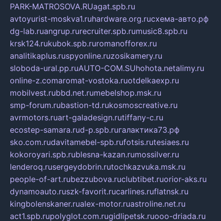
PARK-MATROSOVA.RU
agat.spb.ru
avtoyurist-moskva1.ru
hardware.org.ru
схема-авто.рф
dg-lab.ru
angrup.ru
recruiter.spb.ru
music8.spb.ru
krsk124.ru
kubok.spb.ru
romanofforex.ru
analitikaplus.ru
spyonline.ru
zosikamery.ru
sloboda-ural.pp.ru
AUTO-COM.SU
hohota.net
alimy.ru
online-z.com
aromat-vostoka.ru
otdelkaexp.ru
mobilvest.ru
bbd.net.ru
mebelshop.msk.ru
smp-forum.ru
bastion-td.ru
kosmoscreative.ru
avrmotors.ru
art-galadesign.ru
tiffany-c.ru
ecostep-samara.ru
d-p.spb.ru
галактика73.рф
sko.com.ru
davitamebel-spb.ru
fotsis.ru
tesiaes.ru
kokoroyari.spb.ru
blesna-kazan.ru
mossilver.ru
lenderoq.ru
sergeydobrin.ru
tochkazvuka.msk.ru
people-of-art.ru
bezzubova.ru
clubtibet.ru
orior-aks.ru
dynamoauto.ru
szk-favorit.ru
carlines.ru
flatnsk.ru
kingbolenskaner.ru
alex-motor.ru
astroline.net.ru
act1.spb.ru
polyglot.com.ru
gidlipetsk.ru
ooo-driada.ru