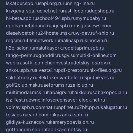
iskatour.spb.ru
snpi.org.ru
running-line.ru
krygeva-spa.ru
chel.net.ru
rust-loco.ru
dugshop.ru
hl-beta.spb.ru
school494.spb.ru
mymubaby.ru
epoha-metalband.ru
ngr.spb.ru
rusgosnews.com
dieselvostok.ru
24hostel.msk.ru
w-dev.ru
f-ship.ru
regsmi.ru
filmnetwork.ru
malinasp.ru
kinosvin.ru
h2o-salon.ru
malutkayork.ru
deltaprim.spb.ru
tango-perm.ru
gooddir.ru
sgv.su
multiki-online.com
webkrasotki.com
cherinvest.ru
detskiy-ostrov.ru
ankou.spb.ru
alvesta1.ru
pdf-creator.ru
nix-files.org.ru
sakhatoday.ru
elektrikersymboler.ru
sputnikyes.ru
golf2club.msk.ru
aeforums.ru
zallclub.ru
multimodal.msk.ru
habaigry.ru
haikko.ru
sobakopedia.ru
isz-fest.ru
ewnc.info
screensaver-clock.net.ru
volnav.spb.ru
comnat.ru
npf.net.ru
7bit.pp.ru
kalugatur.ru
tesiaes.ru
card.com.ru
kazanka.spb.ru
gildiya-kuznecov.ru
kameryboavision.ru
griffoncom.spb.ru
fabrika-emotsiy.ru