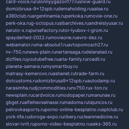
card-voice.ru
rulonnyygazon177.ru
snow-guard.ru
domizbrusa-9x12spb.ru
demaholding.ru
aalse.ru
a380club.ru
argentinamia.ru
perkoka.ru
movie-one.ru
perk-oka.ru
g-octopus.ru
sibarchives.ru
andreislyusar.ru
naruto-x.ru
pursefactory.ru
tor-lyubov-i-grom.ru
spayderhed-2022.ru
movieone.ru
evro-dez.ru
webamator.ru
ma-absolut1.ru
avtopomosch27.ru
nv-750.ru
news-plain.ru
nertansaga.ru
delanalad.ru
dizfiles.ru
youtubefree.ru
aria-family.ru
roadli.ru
planeta-samara.ru
mysmartbuy.ru
matrasy-kemerovo.ru
ashanet.ru
trade-farm.ru
dotcustoms.ru
domizbrusa9x12spb.ru
autodamp.ru
narasimha.ru
djcommodities.ru
nv750.ru
x-ton.ru
newsplain.ru
cardvoice.ru
modopaper.ru
manunae.ru
gbget.ru
alfeihavsalnassr.ru
madoma.ru
tajuncos.ru
petrovkasports.ru
porno-online-besplatno.ru
splclub.ru
york-life.ru
doroga-expo.ru
ribery.ru
cleanmedicine.ru
slovar-ivrit.ru
porno-video-besplatno.ru
seks-365.ru