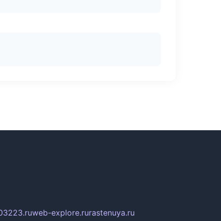
03223.ru
web-explore.ru
rastenuya.ru