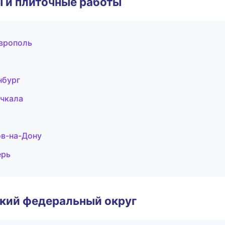
 и плиточные работы
врополь
нбург
ачкала
ов-на-Дону
ерь
ский федеральный округ