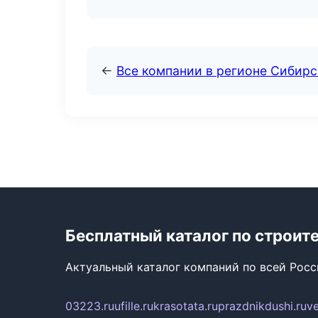
←
Все компании в регионе Сибир
Бесплатный каталог по строит
Актуальный каталог компаний по всей Рос
03223.ru
ufille.ru
krasotata.ru
prazdnikdushi.ru
v