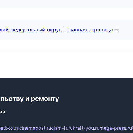
ский федеральный округ
|
Главная страница
→
ельству и ремонту
сии
eetbox.ru
cinemapost.ru
ciam-fr.ru
kraft-you.ru
mega-press.ru