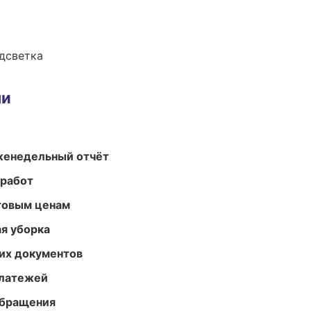
одсветка
ми
женедельный отчёт
 работ
птовым ценам
ая уборка
их документов
платежей
обращения