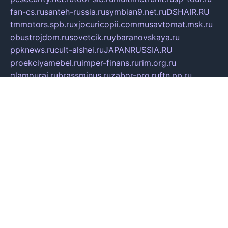
fan-cs.ru
santeh-russia.ru
symbian9.net.ru
DSHAIR.RU
tmmotors.spb.ru
xjocuricopii.com
musavtomat.msk.ru
obustrojdom.ru
sovetcik.ru
ybaranovskaya.ru
ppknews.ru
cult-alshei.ru
JAPANRUSSIA.RU
proekciyamebel.ru
imper-finans.ru
rim.org.ru
glamourai.ru
brassminus.ru
zabor-pro.ru
ftn.pp.ru
dorogoe58.ru
laimengpacker.ru
kuzova-zapchasti.ru
sageerp.ru
taxodrom.ru
dsrazvitie.ru
hardcity.net.ru
ratinghomegames.ru
topservice25.ru
gubernyan.ru
gtglasslined.ru
ii4.ru
tssport.spb.ru
andorra24.com
blackwallstreet.ru
oboimos.ru
optim-doors.com.ru
ikuch.ru
nycr.org.ru
npa21.ru
vremya-ch.spb.ru
desert000.ru
ivtorgi.ru
ifiori.ru
catalog-statei.ru
dcv.org.ru
spetsmaster174.ru
ipkameryhiseeu.ru
dum26.ru
ruspol.spb.ru
fr-opendp.ru
kam-solnyshko.ru
cheyenne-arapaho.ru
sevzapmetal.spb.ru
ted-lapidus.spb.ru
parasite-eliminator.ru