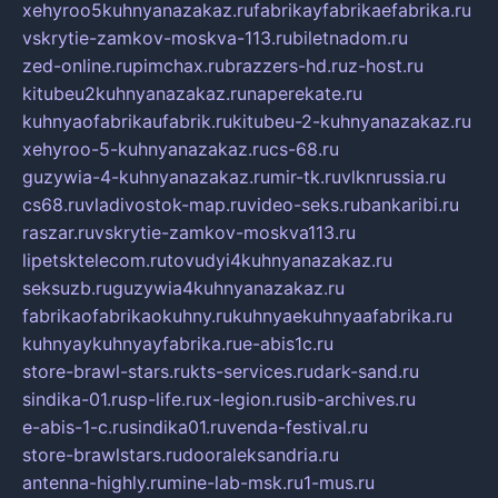
xehyroo5kuhnyanazakaz.ru
fabrikayfabrikaefabrika.ru
vskrytie-zamkov-moskva-113.ru
biletnadom.ru
zed-online.ru
pimchax.ru
brazzers-hd.ru
z-host.ru
kitubeu2kuhnyanazakaz.ru
naperekate.ru
kuhnyaofabrikaufabrik.ru
kitubeu-2-kuhnyanazakaz.ru
xehyroo-5-kuhnyanazakaz.ru
cs-68.ru
guzywia-4-kuhnyanazakaz.ru
mir-tk.ru
vlknrussia.ru
cs68.ru
vladivostok-map.ru
video-seks.ru
bankaribi.ru
raszar.ru
vskrytie-zamkov-moskva113.ru
lipetsktelecom.ru
tovudyi4kuhnyanazakaz.ru
seksuzb.ru
guzywia4kuhnyanazakaz.ru
fabrikaofabrikaokuhny.ru
kuhnyaekuhnyaafabrika.ru
kuhnyaykuhnyayfabrika.ru
e-abis1c.ru
store-brawl-stars.ru
kts-services.ru
dark-sand.ru
sindika-01.ru
sp-life.ru
x-legion.ru
sib-archives.ru
e-abis-1-c.ru
sindika01.ru
venda-festival.ru
store-brawlstars.ru
dooraleksandria.ru
antenna-highly.ru
mine-lab-msk.ru
1-mus.ru