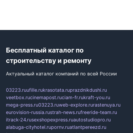
Бесплатный каталог по
строительству и ремонту
Актуальный каталог компаний по всей России
03223.ru
ufille.ru
krasotata.ru
prazdnikdushi.ru
veetbox.ru
cinemapost.ru
ciam-fr.ru
kraft-you.ru
mega-press.ru
03223.ru
web-explore.ru
rastenuya.ru
eurovision-russia.ru
strah-news.ru
freeride-team.ru
itrack-24.ru
sexshopexpress.ru
autostudiopro.ru
alabuga-cityhotel.ru
pornv.ru
atlantpereezd.ru