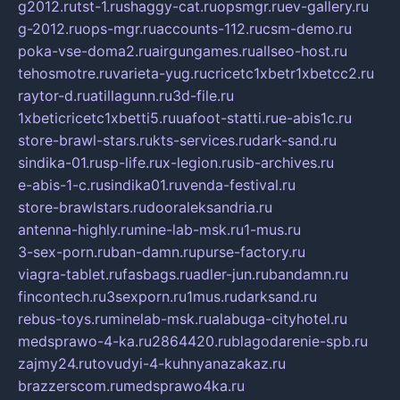
g2012.ru
tst-1.ru
shaggy-cat.ru
opsmgr.ru
ev-gallery.ru
g-2012.ru
ops-mgr.ru
accounts-112.ru
csm-demo.ru
poka-vse-doma2.ru
airgungames.ru
allseo-host.ru
tehosmotre.ru
varieta-yug.ru
cricetc1xbetr1xbetcc2.ru
raytor-d.ru
atillagunn.ru
3d-file.ru
1xbeticricetc1xbetti5.ru
uafoot-statti.ru
e-abis1c.ru
store-brawl-stars.ru
kts-services.ru
dark-sand.ru
sindika-01.ru
sp-life.ru
x-legion.ru
sib-archives.ru
e-abis-1-c.ru
sindika01.ru
venda-festival.ru
store-brawlstars.ru
dooraleksandria.ru
antenna-highly.ru
mine-lab-msk.ru
1-mus.ru
3-sex-porn.ru
ban-damn.ru
purse-factory.ru
viagra-tablet.ru
fasbags.ru
adler-jun.ru
bandamn.ru
fincontech.ru
3sexporn.ru
1mus.ru
darksand.ru
rebus-toys.ru
minelab-msk.ru
alabuga-cityhotel.ru
medsprawo-4-ka.ru
2864420.ru
blagodarenie-spb.ru
zajmy24.ru
tovudyi-4-kuhnyanazakaz.ru
brazzerscom.ru
medsprawo4ka.ru