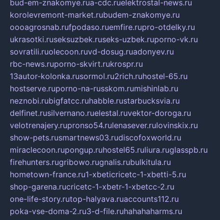
bud-em-znakomye.ru
a-cdc.ru
elektrostal-news.ru
korolevremont-market.ru
budem-znakomye.ru
oooagrosnab.ru
fpodaso.ru
emfire.ru
pro-otdelky.ru
ukrasotki.ru
seksuzbek.ru
seks-uzbek.ru
porno-vk.ru
sovratili.ru
olecoon.ru
vd-dosug.ru
adonyev.ru
rbc-news.ru
porno-skvirt.ru
krospr.ru
13autor-kolonka.ru
sormol.ru
2rich.ru
hostel-65.ru
hostserve.ru
porno-na-russkom.ru
mishinlab.ru
neznobi.ru
bigfatcc.ru
habble.ru
starbucksvia.ru
delfinet.ru
silvernano.ru
elestal.ru
vektor-doroga.ru
velotrenajery.ru
pronso54.ru
lenasever.ru
lovinskix.ru
show-pets.ru
smartnews03.ru
discofoxworld.ru
miraclecoon.ru
pongup.ru
hostel65.ru
liura.ru
glasspb.ru
firehunters.ru
gribowo.ru
gnalis.ru
bulkitula.ru
hometown-france.ru
1-xbeticricetc-1-xbetti-5.ru
shop-garena.ru
cricetc-1-xbetr-1-xbetcc-2.ru
one-life-story.ru
top-halyava.ru
accounts112.ru
poka-vse-doma-2.ru
3-d-file.ru
hahahaharms.ru