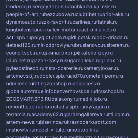
lenderoq.ru
sergeydobrin.ru
tochkazvuka.msk.ru
people-of-art.ru
bezzubova.ru
clubtibet.ru
orior-aks.ru
dynamoauto.ru
szk-favorit.ru
carlines.ru
flatnsk.ru
kingbolenskaner.ru
alex-motor.ru
astroline.net.ru
act1.spb.ru
polyglot.com.ru
gidlipetsk.ru
ooo-driada.ru
detsad125.ru
mir-zdoroviya.ru
bruslanovo.ru
siterem.ru
council.spb.ru
лодкипатриот.рф
kafekolizey.ru
iclub.net.ru
gazon-easy.ru
sugarepilekb.ru
grinox.ru
pylesostineco.ru
msts-ozarenie.ru
kameryjooan.ru
artemovskij.ru
dopler.spb.ru
aid70.ru
metall-perm.ru
ndm.msk.ru
ratingzooshop.ru
apiaccess.ru
globalautotrade.info
bezverhovskoe.ru
drsschool.ru
ZOOSMART.SPB.RU
dalakony.ru
medikijob.ru
remontt.spb.ru
photostudia.spb.ru
myragon.ru
terramia.ru
academy62.ru
gardengallereya.ru
rti.com.ru
artem-news.ru
biserinca.ru
krasnodarkurort.com
imshowtv.ru
mebel-v-tule.ru
mobtopik.ru
pcsecurity.net.ru
tool-sib.ru
multimetrunit.ru
sp-tour.ru