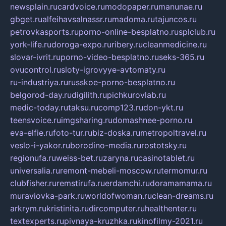
newsplain.ru
cardvoice.ru
modopaper.ru
manunae.ru
gbget.ru
alfeihavsalnassr.ru
madoma.ru
tajuncos.ru
petrovkasports.ru
porno-online-besplatno.ru
splclub.ru
york-life.ru
doroga-expo.ru
ribery.ru
cleanmedicine.ru
slovar-ivrit.ru
porno-video-besplatno.ru
seks-365.ru
ovucontrol.ru
sloty-igrovyye-avtomaty.ru
ru-industriya.ru
russkoe-porno-besplatno.ru
belgorod-day.ru
digilith.ru
pichkurovlab.ru
medic-today.ru
taksu.ru
comp123.ru
don-ykt.ru
teensvoice.ru
imgsharing.ru
domashnee-porno.ru
eva-elfie.ru
foto-tur.ru
biz-doska.ru
metropoltravel.ru
veslo-i-yakor.ru
borodino-media.ru
rostotsky.ru
regionufa.ru
weiss-bet.ru
zaryna.ru
casinotablet.ru
universalia.ru
remont-mebeli-moscow.ru
termomur.ru
clubfisher.ru
remstirufa.ru
erdamchi.ru
doramamama.ru
muraviovka-park.ru
worldofwoman.ru
clean-dreams.ru
arkrym.ru
kristinita.ru
dircomputer.ru
healthenter.ru
textexperts.ru
pivnaya-kruzhka.ru
kinofilmy-2021.ru