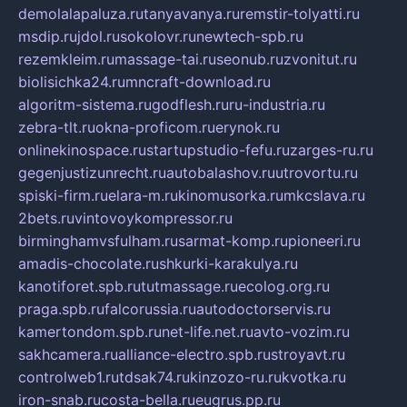
demolalapaluza.ru
tanyavanya.ru
remstir-tolyatti.ru
msdip.ru
jdol.ru
sokolovr.ru
newtech-spb.ru
rezemkleim.ru
massage-tai.ru
seonub.ru
zvonitut.ru
biolisichka24.ru
mncraft-download.ru
algoritm-sistema.ru
godflesh.ru
ru-industria.ru
zebra-tlt.ru
okna-proficom.ru
erynok.ru
onlinekinospace.ru
startupstudio-fefu.ru
zarges-ru.ru
gegenjustizunrecht.ru
autobalashov.ru
utrovortu.ru
spiski-firm.ru
elara-m.ru
kinomusorka.ru
mkcslava.ru
2bets.ru
vintovoykompressor.ru
birminghamvsfulham.ru
sarmat-komp.ru
pioneeri.ru
amadis-chocolate.ru
shkurki-karakulya.ru
kanotiforet.spb.ru
tutmassage.ru
ecolog.org.ru
praga.spb.ru
falcorussia.ru
autodoctorservis.ru
kamertondom.spb.ru
net-life.net.ru
avto-vozim.ru
sakhcamera.ru
alliance-electro.spb.ru
stroyavt.ru
controlweb1.ru
tdsak74.ru
kinzozo-ru.ru
kvotka.ru
iron-snab.ru
costa-bella.ru
eugrus.pp.ru