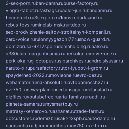
3-sex-porn.ru
ban-damn.ru
purse-factory.ru
viagra-tablet.ru
fasbags.ru
adler-jun.ru
bandamn.ru
fincontech.ru
3sexporn.ru
1mus.ru
darksand.ru
rebus-toys.ru
minelab-msk.ru
rtdco.ru
seo-prodvizhenie-sajtov-stroitelnyh-kompanij.ru
card-voice.ru
rulonnyygazon177.ru
snow-guard.ru
domizbrusa-9x12spb.ru
demaholding.ru
aalse.ru
a380club.ru
argentinamia.ru
perkoka.ru
movie-one.ru
perk-oka.ru
g-octopus.ru
sibarchives.ru
andreislyusar.ru
naruto-x.ru
pursefactory.ru
tor-lyubov-i-grom.ru
spayderhed-2022.ru
movieone.ru
evro-dez.ru
webamator.ru
ma-absolut1.ru
avtopomosch27.ru
nv-750.ru
news-plain.ru
nertansaga.ru
delanalad.ru
dizfiles.ru
youtubefree.ru
aria-family.ru
roadli.ru
planeta-samara.ru
mysmartbuy.ru
matrasy-kemerovo.ru
ashanet.ru
trade-farm.ru
dotcustoms.ru
domizbrusa9x12spb.ru
autodamp.ru
narasimha.ru
djcommodities.ru
nv750.ru
x-ton.ru