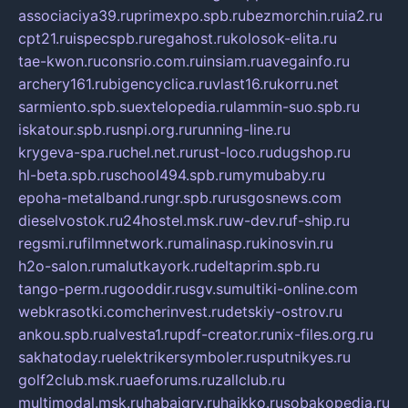
associaciya39.ru
primexpo.spb.ru
bezmorchin.ru
ia2.ru
cpt21.ru
ispecspb.ru
regahost.ru
kolosok-elita.ru
tae-kwon.ru
consrio.com.ru
insiam.ru
avegainfo.ru
archery161.ru
bigencyclica.ru
vlast16.ru
korru.net
sarmiento.spb.su
extelopedia.ru
lammin-suo.spb.ru
iskatour.spb.ru
snpi.org.ru
running-line.ru
krygeva-spa.ru
chel.net.ru
rust-loco.ru
dugshop.ru
hl-beta.spb.ru
school494.spb.ru
mymubaby.ru
epoha-metalband.ru
ngr.spb.ru
rusgosnews.com
dieselvostok.ru
24hostel.msk.ru
w-dev.ru
f-ship.ru
regsmi.ru
filmnetwork.ru
malinasp.ru
kinosvin.ru
h2o-salon.ru
malutkayork.ru
deltaprim.spb.ru
tango-perm.ru
gooddir.ru
sgv.su
multiki-online.com
webkrasotki.com
cherinvest.ru
detskiy-ostrov.ru
ankou.spb.ru
alvesta1.ru
pdf-creator.ru
nix-files.org.ru
sakhatoday.ru
elektrikersymboler.ru
sputnikyes.ru
golf2club.msk.ru
aeforums.ru
zallclub.ru
multimodal.msk.ru
habaigry.ru
haikko.ru
sobakopedia.ru