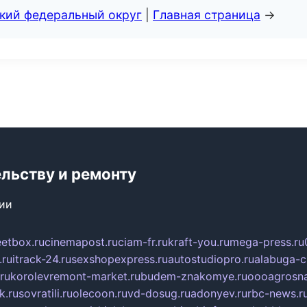
ский федеральный округ
|
Главная страница
→
ельству и ремонту
сии
eetbox.ru
cinemapost.ru
ciam-fr.ru
kraft-you.ru
mega-press.ru
.ru
itrack-24.ru
sexshopexpress.ru
autostudiopro.ru
alabuga-ci
ru
korolevremont-market.ru
budem-znakomye.ru
oooagrosna
k.ru
sovratili.ru
olecoon.ru
vd-dosug.ru
adonyev.ru
rbc-news.r