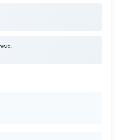
уемо.