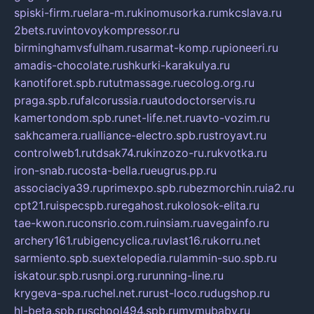
spiski-firm.ru
elara-m.ru
kinomusorka.ru
mkcslava.ru
2bets.ru
vintovoykompressor.ru
birminghamvsfulham.ru
sarmat-komp.ru
pioneeri.ru
amadis-chocolate.ru
shkurki-karakulya.ru
kanotiforet.spb.ru
tutmassage.ru
ecolog.org.ru
praga.spb.ru
falcorussia.ru
autodoctorservis.ru
kamertondom.spb.ru
net-life.net.ru
avto-vozim.ru
sakhcamera.ru
alliance-electro.spb.ru
stroyavt.ru
controlweb1.ru
tdsak74.ru
kinzozo-ru.ru
kvotka.ru
iron-snab.ru
costa-bella.ru
eugrus.pp.ru
associaciya39.ru
primexpo.spb.ru
bezmorchin.ru
ia2.ru
cpt21.ru
ispecspb.ru
regahost.ru
kolosok-elita.ru
tae-kwon.ru
consrio.com.ru
insiam.ru
avegainfo.ru
archery161.ru
bigencyclica.ru
vlast16.ru
korru.net
sarmiento.spb.su
extelopedia.ru
lammin-suo.spb.ru
iskatour.spb.ru
snpi.org.ru
running-line.ru
krygeva-spa.ru
chel.net.ru
rust-loco.ru
dugshop.ru
hl-beta.spb.ru
school494.spb.ru
mymubaby.ru