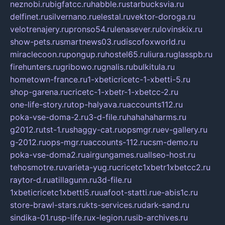
neznobi.ru
bigfatcc.ru
habble.ru
starbucksvia.ru
delfinet.ru
silvernano.ru
elestal.ru
vektor-doroga.ru
velotrenajery.ru
pronso54.ru
lenasever.ru
lovinskix.ru
show-pets.ru
smartnews03.ru
discofoxworld.ru
miraclecoon.ru
pongup.ru
hostel65.ru
liura.ru
glasspb.ru
firehunters.ru
gribowo.ru
gnalis.ru
bulkitula.ru
hometown-france.ru
1-xbeticricetc-1-xbetti-5.ru
shop-garena.ru
cricetc-1-xbetr-1-xbetcc-2.ru
one-life-story.ru
top-halyava.ru
accounts112.ru
poka-vse-doma-2.ru
3-d-file.ru
hahahaharms.ru
g2012.ru
tst-1.ru
shaggy-cat.ru
opsmgr.ru
ev-gallery.ru
g-2012.ru
ops-mgr.ru
accounts-112.ru
csm-demo.ru
poka-vse-doma2.ru
airgungames.ru
allseo-host.ru
tehosmotre.ru
varieta-yug.ru
cricetc1xbetr1xbetcc2.ru
raytor-d.ru
atillagunn.ru
3d-file.ru
1xbeticricetc1xbetti5.ru
uafoot-statti.ru
e-abis1c.ru
store-brawl-stars.ru
kts-services.ru
dark-sand.ru
sindika-01.ru
sp-life.ru
x-legion.ru
sib-archives.ru