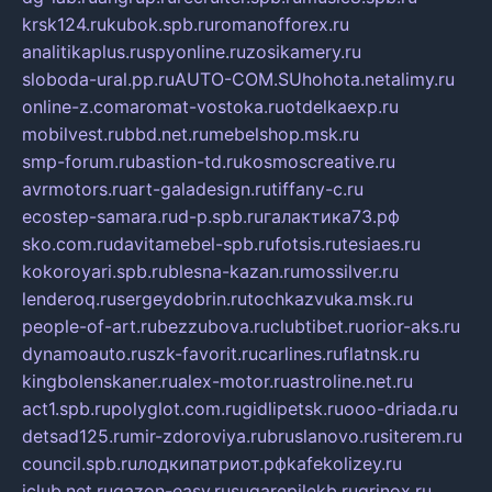
krsk124.ru
kubok.spb.ru
romanofforex.ru
analitikaplus.ru
spyonline.ru
zosikamery.ru
sloboda-ural.pp.ru
AUTO-COM.SU
hohota.net
alimy.ru
online-z.com
aromat-vostoka.ru
otdelkaexp.ru
mobilvest.ru
bbd.net.ru
mebelshop.msk.ru
smp-forum.ru
bastion-td.ru
kosmoscreative.ru
avrmotors.ru
art-galadesign.ru
tiffany-c.ru
ecostep-samara.ru
d-p.spb.ru
галактика73.рф
sko.com.ru
davitamebel-spb.ru
fotsis.ru
tesiaes.ru
kokoroyari.spb.ru
blesna-kazan.ru
mossilver.ru
lenderoq.ru
sergeydobrin.ru
tochkazvuka.msk.ru
people-of-art.ru
bezzubova.ru
clubtibet.ru
orior-aks.ru
dynamoauto.ru
szk-favorit.ru
carlines.ru
flatnsk.ru
kingbolenskaner.ru
alex-motor.ru
astroline.net.ru
act1.spb.ru
polyglot.com.ru
gidlipetsk.ru
ooo-driada.ru
detsad125.ru
mir-zdoroviya.ru
bruslanovo.ru
siterem.ru
council.spb.ru
лодкипатриот.рф
kafekolizey.ru
iclub.net.ru
gazon-easy.ru
sugarepilekb.ru
grinox.ru