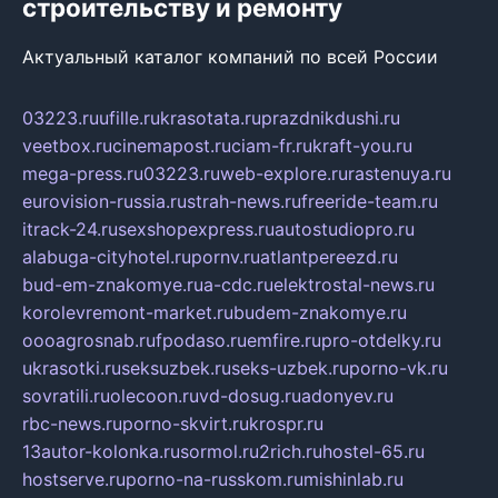
строительству и ремонту
Актуальный каталог компаний по всей России
03223.ru
ufille.ru
krasotata.ru
prazdnikdushi.ru
veetbox.ru
cinemapost.ru
ciam-fr.ru
kraft-you.ru
mega-press.ru
03223.ru
web-explore.ru
rastenuya.ru
eurovision-russia.ru
strah-news.ru
freeride-team.ru
itrack-24.ru
sexshopexpress.ru
autostudiopro.ru
alabuga-cityhotel.ru
pornv.ru
atlantpereezd.ru
bud-em-znakomye.ru
a-cdc.ru
elektrostal-news.ru
korolevremont-market.ru
budem-znakomye.ru
oooagrosnab.ru
fpodaso.ru
emfire.ru
pro-otdelky.ru
ukrasotki.ru
seksuzbek.ru
seks-uzbek.ru
porno-vk.ru
sovratili.ru
olecoon.ru
vd-dosug.ru
adonyev.ru
rbc-news.ru
porno-skvirt.ru
krospr.ru
13autor-kolonka.ru
sormol.ru
2rich.ru
hostel-65.ru
hostserve.ru
porno-na-russkom.ru
mishinlab.ru