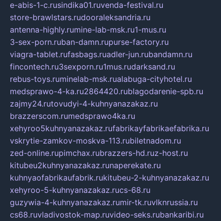
e-abis-1-c.ru
sindika01.ru
venda-festival.ru
store-brawlstars.ru
dooraleksandria.ru
antenna-highly.ru
mine-lab-msk.ru
1-mus.ru
3-sex-porn.ru
ban-damn.ru
purse-factory.ru
viagra-tablet.ru
fasbags.ru
adler-jun.ru
bandamn.ru
fincontech.ru
3sexporn.ru
1mus.ru
darksand.ru
rebus-toys.ru
minelab-msk.ru
alabuga-cityhotel.ru
medsprawo-4-ka.ru
2864420.ru
blagodarenie-spb.ru
zajmy24.ru
tovudyi-4-kuhnyanazakaz.ru
brazzerscom.ru
medsprawo4ka.ru
xehyroo5kuhnyanazakaz.ru
fabrikayfabrikaefabrika.ru
vskrytie-zamkov-moskva-113.ru
biletnadom.ru
zed-online.ru
pimchax.ru
brazzers-hd.ru
z-host.ru
kitubeu2kuhnyanazakaz.ru
naperekate.ru
kuhnyaofabrikaufabrik.ru
kitubeu-2-kuhnyanazakaz.ru
xehyroo-5-kuhnyanazakaz.ru
cs-68.ru
guzywia-4-kuhnyanazakaz.ru
mir-tk.ru
vlknrussia.ru
cs68.ru
vladivostok-map.ru
video-seks.ru
bankaribi.ru