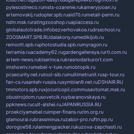
pylesostineco.ru
msts-ozarenie.ru
kameryjooan.ru
artemovskij.ru
dopler.spb.ru
aid70.ru
metall-perm.ru
ndm.msk.ru
ratingzooshop.ru
apiaccess.ru
globalautotrade.info
bezverhovskoe.ru
drsschool.ru
ZOOSMART.SPB.RU
dalakony.ru
medikijob.ru
remontt.spb.ru
photostudia.spb.ru
myragon.ru
terramia.ru
academy62.ru
gardengallereya.ru
rti.com.ru
artem-news.ru
biserinca.ru
krasnodarkurort.com
imshowtv.ru
mebel-v-tule.ru
mobtopik.ru
pcsecurity.net.ru
tool-sib.ru
multimetrunit.ru
sp-tour.ru
fan-cs.ru
santeh-russia.ru
symbian9.net.ru
DSHAIR.RU
tmmotors.spb.ru
xjocuricopii.com
musavtomat.msk.ru
obustrojdom.ru
sovetcik.ru
ybaranovskaya.ru
ppknews.ru
cult-alshei.ru
JAPANRUSSIA.RU
proekciyamebel.ru
imper-finans.ru
rim.org.ru
glamourai.ru
brassminus.ru
zabor-pro.ru
ftn.pp.ru
dorogoe58.ru
laimengpacker.ru
kuzova-zapchasti.ru