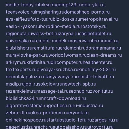
medic-today.ru
taksu.ru
comp123.ru
don-ykt.ru
teensvoice.ru
imgsharing.ru
domashnee-porno.ru
eva-elfie.ru
foto-tur.ru
biz-doska.ru
metropoltravel.ru
veslo-i-yakor.ru
borodino-media.ru
rostotsky.ru
regionufa.ru
weiss-bet.ru
zaryna.ru
casinotablet.ru
universalia.ru
remont-mebeli-moscow.ru
termomur.ru
clubfisher.ru
remstirufa.ru
erdamchi.ru
doramamama.ru
muraviovka-park.ru
worldofwoman.ru
clean-dreams.ru
arkrym.ru
kristinita.ru
dircomputer.ru
healthenter.ru
textexperts.ru
pivnaya-kruzhka.ru
kinofilmy-2021.ru
demolalapaluza.ru
tanyavanya.ru
remstir-tolyatti.ru
msdip.ru
jdol.ru
sokolovr.ru
newtech-spb.ru
rezemkleim.ru
massage-tai.ru
seonub.ru
zvonitut.ru
biolisichka24.ru
mncraft-download.ru
algoritm-sistema.ru
godflesh.ru
ru-industria.ru
zebra-tlt.ru
okna-proficom.ru
erynok.ru
onlinekinospace.ru
startupstudio-fefu.ru
zarges-ru.ru
gegenjustizunrecht.ru
autobalashov.ru
utrovortu.ru