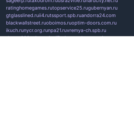
sageerp.ru
taxodrom.ru
dsrazvitie.ru
hardcity.net.ru
ratinghomegames.ru
topservice25.ru
gubernyan.ru
gtglasslined.ru
ii4.ru
tssport.spb.ru
andorra24.com
blackwallstreet.ru
oboimos.ru
optim-doors.com.ru
ikuch.ru
nycr.org.ru
npa21.ru
vremya-ch.spb.ru
desert000.ru
ivtorgi.ru
ifiori.ru
catalog-statei.ru
dcv.org.ru
spetsmaster174.ru
ipkameryhiseeu.ru
dum26.ru
ruspol.spb.ru
fr-opendp.ru
kam-solnyshko.ru
cheyenne-arapaho.ru
sevzapmetal.spb.ru
ted-lapidus.spb.ru
parasite-eliminator.ru
sigma-complete.ru
modernworld.ru
dama-moda.ru
eholot-group.ru
sk-nvkz.ru
DRONGOLD.RU
democratia2.ru
i-farmer.ru
mass-sport.org
jablonex.spb.ru
bookmess.ru
linkword.ru
refineua.com.ru
cs-spec.net.ru
altay-mebel.ru
DNK-THEATRE.RU
mechaniks.spb.ru
ipcamtechage.ru
skosta.ru
a-sun.ru
stroy-ldsp.ru
snowlands.org.ru
childrensshoes.ru
mrlizzy.ru
mebelsofiakrd.ru