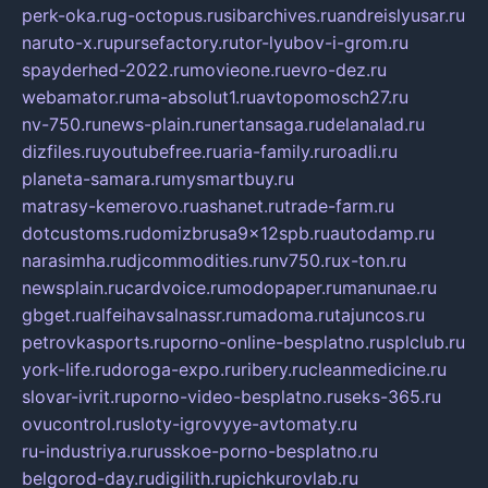
perk-oka.ru
g-octopus.ru
sibarchives.ru
andreislyusar.ru
naruto-x.ru
pursefactory.ru
tor-lyubov-i-grom.ru
spayderhed-2022.ru
movieone.ru
evro-dez.ru
webamator.ru
ma-absolut1.ru
avtopomosch27.ru
nv-750.ru
news-plain.ru
nertansaga.ru
delanalad.ru
dizfiles.ru
youtubefree.ru
aria-family.ru
roadli.ru
planeta-samara.ru
mysmartbuy.ru
matrasy-kemerovo.ru
ashanet.ru
trade-farm.ru
dotcustoms.ru
domizbrusa9x12spb.ru
autodamp.ru
narasimha.ru
djcommodities.ru
nv750.ru
x-ton.ru
newsplain.ru
cardvoice.ru
modopaper.ru
manunae.ru
gbget.ru
alfeihavsalnassr.ru
madoma.ru
tajuncos.ru
petrovkasports.ru
porno-online-besplatno.ru
splclub.ru
york-life.ru
doroga-expo.ru
ribery.ru
cleanmedicine.ru
slovar-ivrit.ru
porno-video-besplatno.ru
seks-365.ru
ovucontrol.ru
sloty-igrovyye-avtomaty.ru
ru-industriya.ru
russkoe-porno-besplatno.ru
belgorod-day.ru
digilith.ru
pichkurovlab.ru