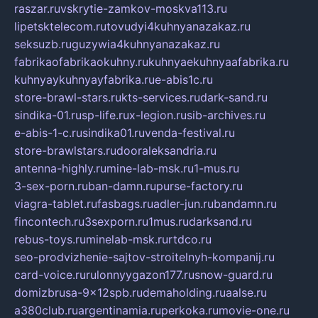
raszar.ru
vskrytie-zamkov-moskva113.ru
lipetsktelecom.ru
tovudyi4kuhnyanazakaz.ru
seksuzb.ru
guzywia4kuhnyanazakaz.ru
fabrikaofabrikaokuhny.ru
kuhnyaekuhnyaafabrika.ru
kuhnyaykuhnyayfabrika.ru
e-abis1c.ru
store-brawl-stars.ru
kts-services.ru
dark-sand.ru
sindika-01.ru
sp-life.ru
x-legion.ru
sib-archives.ru
e-abis-1-c.ru
sindika01.ru
venda-festival.ru
store-brawlstars.ru
dooraleksandria.ru
antenna-highly.ru
mine-lab-msk.ru
1-mus.ru
3-sex-porn.ru
ban-damn.ru
purse-factory.ru
viagra-tablet.ru
fasbags.ru
adler-jun.ru
bandamn.ru
fincontech.ru
3sexporn.ru
1mus.ru
darksand.ru
rebus-toys.ru
minelab-msk.ru
rtdco.ru
seo-prodvizhenie-sajtov-stroitelnyh-kompanij.ru
card-voice.ru
rulonnyygazon177.ru
snow-guard.ru
domizbrusa-9x12spb.ru
demaholding.ru
aalse.ru
a380club.ru
argentinamia.ru
perkoka.ru
movie-one.ru