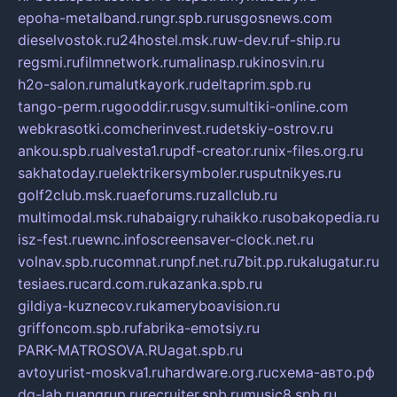
epoha-metalband.ru
ngr.spb.ru
rusgosnews.com
dieselvostok.ru
24hostel.msk.ru
w-dev.ru
f-ship.ru
regsmi.ru
filmnetwork.ru
malinasp.ru
kinosvin.ru
h2o-salon.ru
malutkayork.ru
deltaprim.spb.ru
tango-perm.ru
gooddir.ru
sgv.su
multiki-online.com
webkrasotki.com
cherinvest.ru
detskiy-ostrov.ru
ankou.spb.ru
alvesta1.ru
pdf-creator.ru
nix-files.org.ru
sakhatoday.ru
elektrikersymboler.ru
sputnikyes.ru
golf2club.msk.ru
aeforums.ru
zallclub.ru
multimodal.msk.ru
habaigry.ru
haikko.ru
sobakopedia.ru
isz-fest.ru
ewnc.info
screensaver-clock.net.ru
volnav.spb.ru
comnat.ru
npf.net.ru
7bit.pp.ru
kalugatur.ru
tesiaes.ru
card.com.ru
kazanka.spb.ru
gildiya-kuznecov.ru
kameryboavision.ru
griffoncom.spb.ru
fabrika-emotsiy.ru
PARK-MATROSOVA.RU
agat.spb.ru
avtoyurist-moskva1.ru
hardware.org.ru
схема-авто.рф
dg-lab.ru
angrup.ru
recruiter.spb.ru
music8.spb.ru