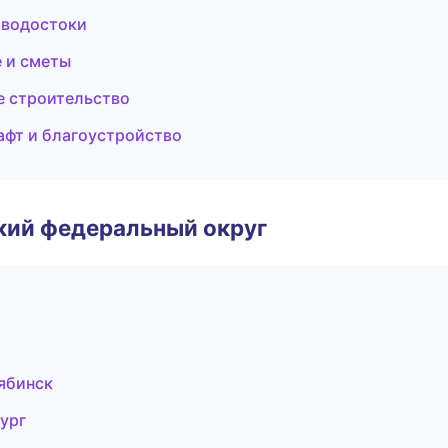
 водостоки
 и сметы
е строительство
фт и благоустройство
ский федеральный округ
ябинск
ург