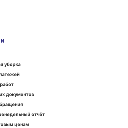
ми
ая уборка
платежей
 работ
их документов
обращения
женедельный отчёт
птовым ценам