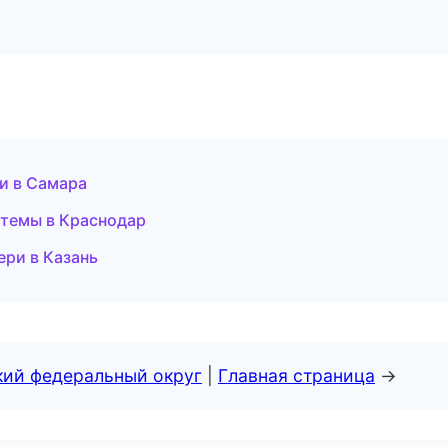
и в Самара
стемы в Краснодар
ери в Казань
кий федеральный округ
|
Главная страница
→