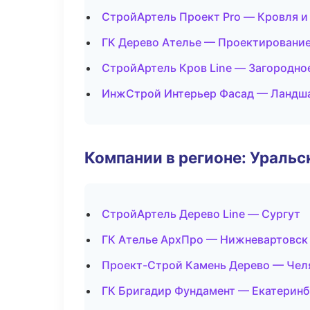
СтройАртель Проект Pro — Кровля и
ГК Дерево Ателье — Проектирование
СтройАртель Кров Line — Загородно
ИнжСтрой Интерьер Фасад — Ландша
Компании в регионе: Ураль
СтройАртель Дерево Line — Сургут
ГК Ателье АрхПро — Нижневартовск
Проект-Строй Камень Дерево — Чел
ГК Бригадир Фундамент — Екатеринб