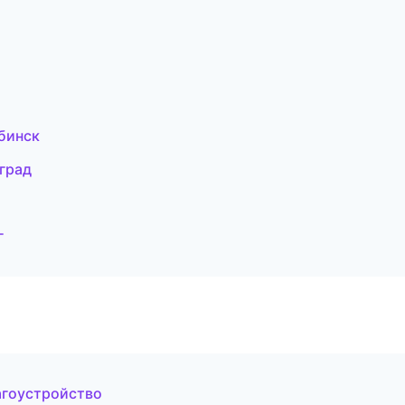
бинск
град
г
агоустройство