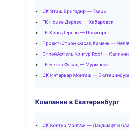
СК Этаж Бригадир — Тверь
ГК House Дерево — Хабаровск
ГК Кров Дерево — Пятигорск
Проект-Строй Фасад Камень — Челя
СтройАртель Контур Roof — Калинин
ГК Бетон Фасад — Мурманск
СК Интерьер Монтаж — Екатеринбур
Компании в Екатеринбург
СК Контур Монтаж — Ландшафт и бл