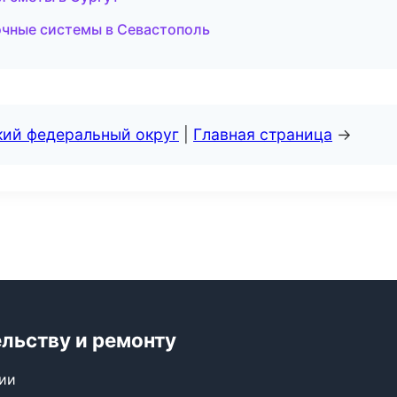
чные системы в Севастополь
кий федеральный округ
|
Главная страница
→
ельству и ремонту
сии