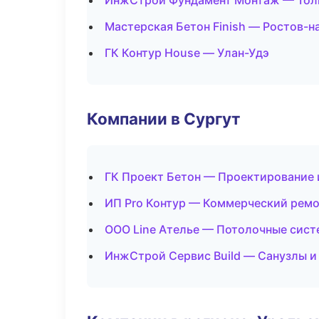
ИнжСтрой Фундамент Монтаж — Тол
Мастерская Бетон Finish — Ростов-н
ГК Контур House — Улан-Удэ
Компании в Сургут
ГК Проект Бетон — Проектирование 
ИП Pro Контур — Коммерческий ремо
ООО Line Ателье — Потолочные сис
ИнжСтрой Сервис Build — Санузлы и