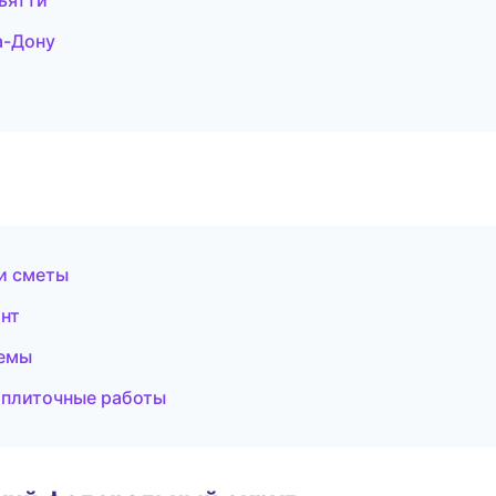
ьятти
а-Дону
и сметы
нт
темы
 плиточные работы