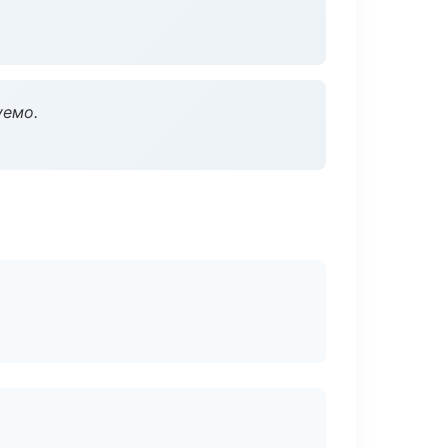
уемо.