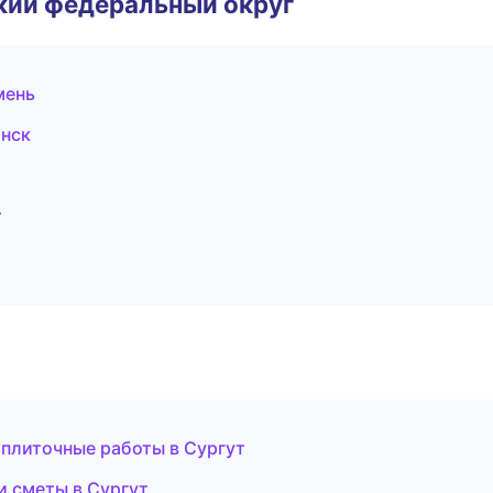
ский федеральный округ
мень
инск
т
 плиточные работы в Сургут
и сметы в Сургут