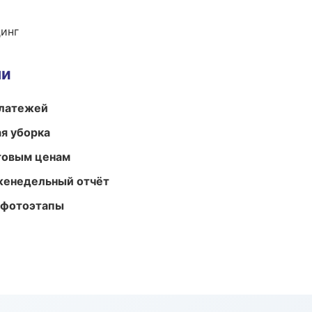
динг
ми
платежей
ая уборка
птовым ценам
женедельный отчёт
 фотоэтапы