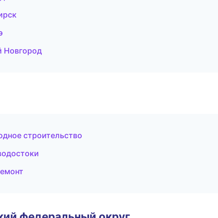
ирск
э
й Новгород
одное строительство
водостоки
ремонт
ский федеральный округ