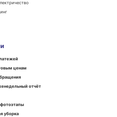
электричество
динг
ми
платежей
птовым ценам
обращения
женедельный отчёт
 фотоэтапы
ая уборка