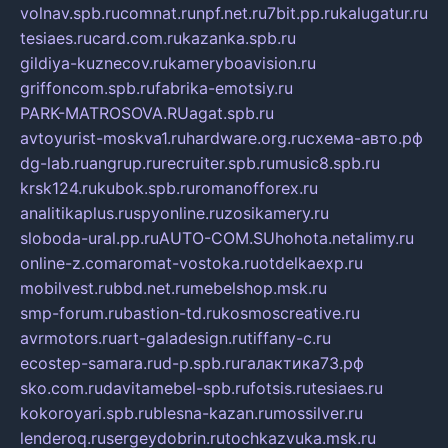
volnav.spb.ru
comnat.ru
npf.net.ru
7bit.pp.ru
kalugatur.ru
tesiaes.ru
card.com.ru
kazanka.spb.ru
gildiya-kuznecov.ru
kameryboavision.ru
griffoncom.spb.ru
fabrika-emotsiy.ru
PARK-MATROSOVA.RU
agat.spb.ru
avtoyurist-moskva1.ru
hardware.org.ru
схема-авто.рф
dg-lab.ru
angrup.ru
recruiter.spb.ru
music8.spb.ru
krsk124.ru
kubok.spb.ru
romanofforex.ru
analitikaplus.ru
spyonline.ru
zosikamery.ru
sloboda-ural.pp.ru
AUTO-COM.SU
hohota.net
alimy.ru
online-z.com
aromat-vostoka.ru
otdelkaexp.ru
mobilvest.ru
bbd.net.ru
mebelshop.msk.ru
smp-forum.ru
bastion-td.ru
kosmoscreative.ru
avrmotors.ru
art-galadesign.ru
tiffany-c.ru
ecostep-samara.ru
d-p.spb.ru
галактика73.рф
sko.com.ru
davitamebel-spb.ru
fotsis.ru
tesiaes.ru
kokoroyari.spb.ru
blesna-kazan.ru
mossilver.ru
lenderoq.ru
sergeydobrin.ru
tochkazvuka.msk.ru