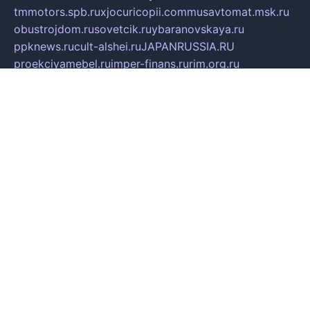
tmmotors.spb.ru
xjocuricopii.com
musavtomat.msk.ru
obustrojdom.ru
sovetcik.ru
ybaranovskaya.ru
ppknews.ru
cult-alshei.ru
JAPANRUSSIA.RU
proekciyamebel.ru
imper-finans.ru
rim.org.ru
glamourai.ru
brassminus.ru
zabor-pro.ru
ftn.pp.ru
dorogoe58.ru
laimengpacker.ru
kuzova-zapchasti.ru
sageerp.ru
taxodrom.ru
dsrazvitie.ru
hardcity.net.ru
ratinghomegames.ru
topservice25.ru
gubernyan.ru
gtglasslined.ru
ii4.ru
tssport.spb.ru
andorra24.com
blackwallstreet.ru
oboimos.ru
optim-doors.com.ru
ikuch.ru
nycr.org.ru
npa21.ru
vremya-ch.spb.ru
desert000.ru
ivtorgi.ru
ifiori.ru
catalog-statei.ru
dcv.org.ru
spetsmaster174.ru
ipkameryhiseeu.ru
dum26.ru
ruspol.spb.ru
fr-opendp.ru
kam-solnyshko.ru
cheyenne-arapaho.ru
sevzapmetal.spb.ru
ted-lapidus.spb.ru
parasite-eliminator.ru
sigma-complete.ru
modernworld.ru
dama-moda.ru
eholot-group.ru
sk-nvkz.ru
DRONGOLD.RU