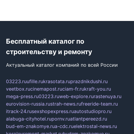
Бесплатный каталог по
строительству и ремонту
Актуальный каталог компаний по всей России
03223.ru
ufille.ru
krasotata.ru
prazdnikdushi.ru
veetbox.ru
cinemapost.ru
ciam-fr.ru
kraft-you.ru
mega-press.ru
03223.ru
web-explore.ru
rastenuya.ru
eurovision-russia.ru
strah-news.ru
freeride-team.ru
itrack-24.ru
sexshopexpress.ru
autostudiopro.ru
alabuga-cityhotel.ru
pornv.ru
atlantpereezd.ru
bud-em-znakomye.ru
a-cdc.ru
elektrostal-news.ru
korolevremont-market.ru
budem-znakomye.ru