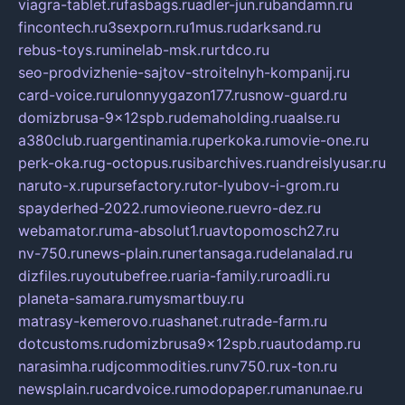
viagra-tablet.ru
fasbags.ru
adler-jun.ru
bandamn.ru
fincontech.ru
3sexporn.ru
1mus.ru
darksand.ru
rebus-toys.ru
minelab-msk.ru
rtdco.ru
seo-prodvizhenie-sajtov-stroitelnyh-kompanij.ru
card-voice.ru
rulonnyygazon177.ru
snow-guard.ru
domizbrusa-9x12spb.ru
demaholding.ru
aalse.ru
a380club.ru
argentinamia.ru
perkoka.ru
movie-one.ru
perk-oka.ru
g-octopus.ru
sibarchives.ru
andreislyusar.ru
naruto-x.ru
pursefactory.ru
tor-lyubov-i-grom.ru
spayderhed-2022.ru
movieone.ru
evro-dez.ru
webamator.ru
ma-absolut1.ru
avtopomosch27.ru
nv-750.ru
news-plain.ru
nertansaga.ru
delanalad.ru
dizfiles.ru
youtubefree.ru
aria-family.ru
roadli.ru
planeta-samara.ru
mysmartbuy.ru
matrasy-kemerovo.ru
ashanet.ru
trade-farm.ru
dotcustoms.ru
domizbrusa9x12spb.ru
autodamp.ru
narasimha.ru
djcommodities.ru
nv750.ru
x-ton.ru
newsplain.ru
cardvoice.ru
modopaper.ru
manunae.ru