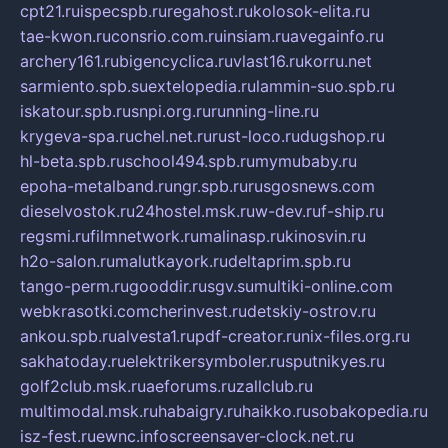
cpt21.ru
ispecspb.ru
regahost.ru
kolosok-elita.ru
tae-kwon.ru
consrio.com.ru
insiam.ru
avegainfo.ru
archery161.ru
bigencyclica.ru
vlast16.ru
korru.net
sarmiento.spb.su
extelopedia.ru
lammin-suo.spb.ru
iskatour.spb.ru
snpi.org.ru
running-line.ru
krygeva-spa.ru
chel.net.ru
rust-loco.ru
dugshop.ru
hl-beta.spb.ru
school494.spb.ru
mymubaby.ru
epoha-metalband.ru
ngr.spb.ru
rusgosnews.com
dieselvostok.ru
24hostel.msk.ru
w-dev.ru
f-ship.ru
regsmi.ru
filmnetwork.ru
malinasp.ru
kinosvin.ru
h2o-salon.ru
malutkayork.ru
deltaprim.spb.ru
tango-perm.ru
gooddir.ru
sgv.su
multiki-online.com
webkrasotki.com
cherinvest.ru
detskiy-ostrov.ru
ankou.spb.ru
alvesta1.ru
pdf-creator.ru
nix-files.org.ru
sakhatoday.ru
elektrikersymboler.ru
sputnikyes.ru
golf2club.msk.ru
aeforums.ru
zallclub.ru
multimodal.msk.ru
habaigry.ru
haikko.ru
sobakopedia.ru
isz-fest.ru
ewnc.info
screensaver-clock.net.ru