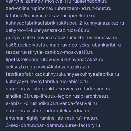
vskrytie-zamkov-moskva-113.ru
biletnadom.ru
zed-online.ru
pimchax.ru
brazzers-hd.ru
z-host.ru
kitubeu2kuhnyanazakaz.ru
naperekate.ru
kuhnyaofabrikaufabrik.ru
kitubeu-2-kuhnyanazakaz.ru
xehyroo-5-kuhnyanazakaz.ru
cs-68.ru
guzywia-4-kuhnyanazakaz.ru
mir-tk.ru
vlknrussia.ru
cs68.ru
vladivostok-map.ru
video-seks.ru
bankaribi.ru
raszar.ru
vskrytie-zamkov-moskva113.ru
lipetsktelecom.ru
tovudyi4kuhnyanazakaz.ru
seksuzb.ru
guzywia4kuhnyanazakaz.ru
fabrikaofabrikaokuhny.ru
kuhnyaekuhnyaafabrika.ru
kuhnyaykuhnyayfabrika.ru
e-abis1c.ru
store-brawl-stars.ru
kts-services.ru
dark-sand.ru
sindika-01.ru
sp-life.ru
x-legion.ru
sib-archives.ru
e-abis-1-c.ru
sindika01.ru
venda-festival.ru
store-brawlstars.ru
dooraleksandria.ru
antenna-highly.ru
mine-lab-msk.ru
1-mus.ru
3-sex-porn.ru
ban-damn.ru
purse-factory.ru