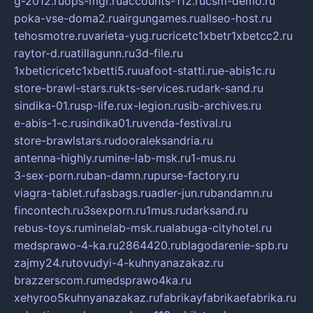
g-2012.ru
ops-mgr.ru
accounts-112.ru
csm-demo.ru
poka-vse-doma2.ru
airgungames.ru
allseo-host.ru
tehosmotre.ru
varieta-yug.ru
cricetc1xbetr1xbetcc2.ru
raytor-d.ru
atillagunn.ru
3d-file.ru
1xbeticricetc1xbetti5.ru
uafoot-statti.ru
e-abis1c.ru
store-brawl-stars.ru
kts-services.ru
dark-sand.ru
sindika-01.ru
sp-life.ru
x-legion.ru
sib-archives.ru
e-abis-1-c.ru
sindika01.ru
venda-festival.ru
store-brawlstars.ru
dooraleksandria.ru
antenna-highly.ru
mine-lab-msk.ru
1-mus.ru
3-sex-porn.ru
ban-damn.ru
purse-factory.ru
viagra-tablet.ru
fasbags.ru
adler-jun.ru
bandamn.ru
fincontech.ru
3sexporn.ru
1mus.ru
darksand.ru
rebus-toys.ru
minelab-msk.ru
alabuga-cityhotel.ru
medsprawo-4-ka.ru
2864420.ru
blagodarenie-spb.ru
zajmy24.ru
tovudyi-4-kuhnyanazakaz.ru
brazzerscom.ru
medsprawo4ka.ru
xehyroo5kuhnyanazakaz.ru
fabrikayfabrikaefabrika.ru