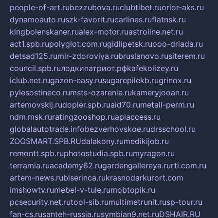
people-of-art.ru
bezzubova.ru
clubtibet.ru
orior-aks.ru
dynamoauto.ru
szk-favorit.ru
carlines.ru
flatnsk.ru
kingbolenskaner.ru
alex-motor.ru
astroline.net.ru
act1.spb.ru
polyglot.com.ru
gidlipetsk.ru
ooo-driada.ru
detsad125.ru
mir-zdoroviya.ru
bruslanovo.ru
siterem.ru
council.spb.ru
лодкипатриот.рф
kafekolizey.ru
iclub.net.ru
gazon-easy.ru
sugarepilekb.ru
grinox.ru
pylesostineco.ru
msts-ozarenie.ru
kameryjooan.ru
artemovskij.ru
dopler.spb.ru
aid70.ru
metall-perm.ru
ndm.msk.ru
ratingzooshop.ru
apiaccess.ru
globalautotrade.info
bezverhovskoe.ru
drsschool.ru
ZOOSMART.SPB.RU
dalakony.ru
medikijob.ru
remontt.spb.ru
photostudia.spb.ru
myragon.ru
terramia.ru
academy62.ru
gardengallereya.ru
rti.com.ru
artem-news.ru
biserinca.ru
krasnodarkurort.com
imshowtv.ru
mebel-v-tule.ru
mobtopik.ru
pcsecurity.net.ru
tool-sib.ru
multimetrunit.ru
sp-tour.ru
fan-cs.ru
santeh-russia.ru
symbian9.net.ru
DSHAIR.RU