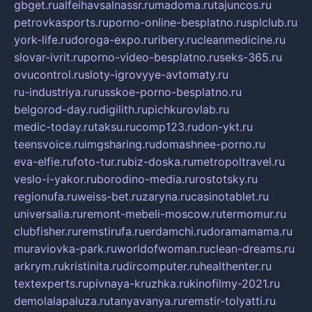
gbget.ru
alfeihavsalnassr.ru
madoma.ru
tajuncos.ru
petrovkasports.ru
porno-online-besplatno.ru
splclub.ru
york-life.ru
doroga-expo.ru
ribery.ru
cleanmedicine.ru
slovar-ivrit.ru
porno-video-besplatno.ru
seks-365.ru
ovucontrol.ru
sloty-igrovyye-avtomaty.ru
ru-industriya.ru
russkoe-porno-besplatno.ru
belgorod-day.ru
digilith.ru
pichkurovlab.ru
medic-today.ru
taksu.ru
comp123.ru
don-ykt.ru
teensvoice.ru
imgsharing.ru
domashnee-porno.ru
eva-elfie.ru
foto-tur.ru
biz-doska.ru
metropoltravel.ru
veslo-i-yakor.ru
borodino-media.ru
rostotsky.ru
regionufa.ru
weiss-bet.ru
zaryna.ru
casinotablet.ru
universalia.ru
remont-mebeli-moscow.ru
termomur.ru
clubfisher.ru
remstirufa.ru
erdamchi.ru
doramamama.ru
muraviovka-park.ru
worldofwoman.ru
clean-dreams.ru
arkrym.ru
kristinita.ru
dircomputer.ru
healthenter.ru
textexperts.ru
pivnaya-kruzhka.ru
kinofilmy-2021.ru
demolalapaluza.ru
tanyavanya.ru
remstir-tolyatti.ru