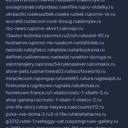
oooagrosnab.ru
fpodaso.ru
emfire.ru
pro-otdelky.ru
ukrasotki.ru
seksuzbek.ru
seks-uzbek.ru
porno-vk.ru
sovratili.ru
olecoon.ru
vd-dosug.ru
adonyev.ru
rbc-news.ru
porno-skvirt.ru
krospr.ru
13autor-kolonka.ru
sormol.ru
2rich.ru
hostel-65.ru
hostserve.ru
porno-na-russkom.ru
mishinlab.ru
neznobi.ru
bigfatcc.ru
habble.ru
starbucksvia.ru
delfinet.ru
silvernano.ru
elestal.ru
vektor-doroga.ru
velotrenajery.ru
pronso54.ru
lenasever.ru
lovinskix.ru
show-pets.ru
smartnews03.ru
discofoxworld.ru
miraclecoon.ru
pongup.ru
hostel65.ru
liura.ru
glasspb.ru
firehunters.ru
gribowo.ru
gnalis.ru
bulkitula.ru
hometown-france.ru
1-xbeticricetc-1-xbetti-5.ru
shop-garena.ru
cricetc-1-xbetr-1-xbetcc-2.ru
one-life-story.ru
top-halyava.ru
accounts112.ru
poka-vse-doma-2.ru
3-d-file.ru
hahahaharms.ru
g2012.ru
tst-1.ru
shaggy-cat.ru
opsmgr.ru
ev-gallery.ru