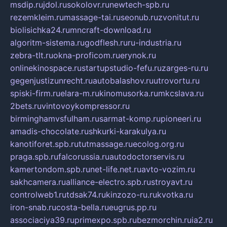
msdip.ru
jdol.ru
sokolovr.ru
newtech-spb.ru
rezemkleim.ru
massage-tai.ru
seonub.ru
zvonitut.ru
biolisichka24.ru
mncraft-download.ru
algoritm-sistema.ru
godflesh.ru
ru-industria.ru
zebra-tlt.ru
okna-proficom.ru
erynok.ru
onlinekinospace.ru
startupstudio-fefu.ru
zarges-ru.ru
gegenjustizunrecht.ru
autobalashov.ru
utrovortu.ru
spiski-firm.ru
elara-m.ru
kinomusorka.ru
mkcslava.ru
2bets.ru
vintovoykompressor.ru
birminghamvsfulham.ru
sarmat-komp.ru
pioneeri.ru
amadis-chocolate.ru
shkurki-karakulya.ru
kanotiforet.spb.ru
tutmassage.ru
ecolog.org.ru
praga.spb.ru
falcorussia.ru
autodoctorservis.ru
kamertondom.spb.ru
net-life.net.ru
avto-vozim.ru
sakhcamera.ru
alliance-electro.spb.ru
stroyavt.ru
controlweb1.ru
tdsak74.ru
kinzozo-ru.ru
kvotka.ru
iron-snab.ru
costa-bella.ru
eugrus.pp.ru
associaciya39.ru
primexpo.spb.ru
bezmorchin.ru
ia2.ru