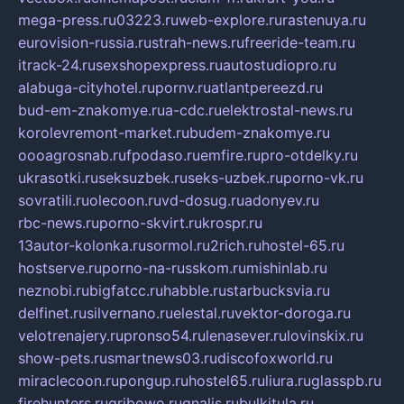
mega-press.ru
03223.ru
web-explore.ru
rastenuya.ru
eurovision-russia.ru
strah-news.ru
freeride-team.ru
itrack-24.ru
sexshopexpress.ru
autostudiopro.ru
alabuga-cityhotel.ru
pornv.ru
atlantpereezd.ru
bud-em-znakomye.ru
a-cdc.ru
elektrostal-news.ru
korolevremont-market.ru
budem-znakomye.ru
oooagrosnab.ru
fpodaso.ru
emfire.ru
pro-otdelky.ru
ukrasotki.ru
seksuzbek.ru
seks-uzbek.ru
porno-vk.ru
sovratili.ru
olecoon.ru
vd-dosug.ru
adonyev.ru
rbc-news.ru
porno-skvirt.ru
krospr.ru
13autor-kolonka.ru
sormol.ru
2rich.ru
hostel-65.ru
hostserve.ru
porno-na-russkom.ru
mishinlab.ru
neznobi.ru
bigfatcc.ru
habble.ru
starbucksvia.ru
delfinet.ru
silvernano.ru
elestal.ru
vektor-doroga.ru
velotrenajery.ru
pronso54.ru
lenasever.ru
lovinskix.ru
show-pets.ru
smartnews03.ru
discofoxworld.ru
miraclecoon.ru
pongup.ru
hostel65.ru
liura.ru
glasspb.ru
firehunters.ru
gribowo.ru
gnalis.ru
bulkitula.ru