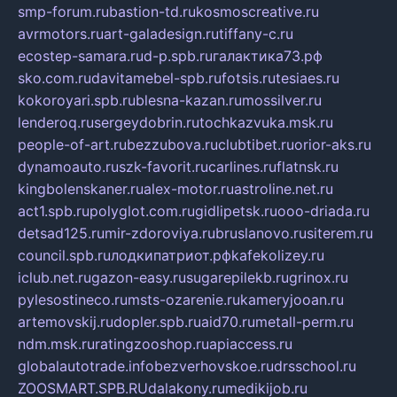
smp-forum.ru
bastion-td.ru
kosmoscreative.ru
avrmotors.ru
art-galadesign.ru
tiffany-c.ru
ecostep-samara.ru
d-p.spb.ru
галактика73.рф
sko.com.ru
davitamebel-spb.ru
fotsis.ru
tesiaes.ru
kokoroyari.spb.ru
blesna-kazan.ru
mossilver.ru
lenderoq.ru
sergeydobrin.ru
tochkazvuka.msk.ru
people-of-art.ru
bezzubova.ru
clubtibet.ru
orior-aks.ru
dynamoauto.ru
szk-favorit.ru
carlines.ru
flatnsk.ru
kingbolenskaner.ru
alex-motor.ru
astroline.net.ru
act1.spb.ru
polyglot.com.ru
gidlipetsk.ru
ooo-driada.ru
detsad125.ru
mir-zdoroviya.ru
bruslanovo.ru
siterem.ru
council.spb.ru
лодкипатриот.рф
kafekolizey.ru
iclub.net.ru
gazon-easy.ru
sugarepilekb.ru
grinox.ru
pylesostineco.ru
msts-ozarenie.ru
kameryjooan.ru
artemovskij.ru
dopler.spb.ru
aid70.ru
metall-perm.ru
ndm.msk.ru
ratingzooshop.ru
apiaccess.ru
globalautotrade.info
bezverhovskoe.ru
drsschool.ru
ZOOSMART.SPB.RU
dalakony.ru
medikijob.ru