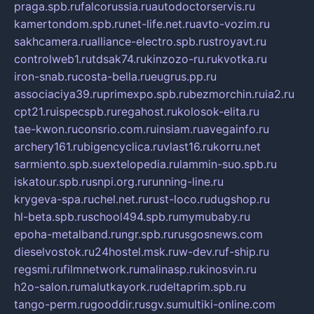
praga.spb.ru
falcorussia.ru
autodoctorservis.ru
kamertondom.spb.ru
net-life.net.ru
avto-vozim.ru
sakhcamera.ru
alliance-electro.spb.ru
stroyavt.ru
controlweb1.ru
tdsak74.ru
kinzozo-ru.ru
kvotka.ru
iron-snab.ru
costa-bella.ru
eugrus.pp.ru
associaciya39.ru
primexpo.spb.ru
bezmorchin.ru
ia2.ru
cpt21.ru
ispecspb.ru
regahost.ru
kolosok-elita.ru
tae-kwon.ru
consrio.com.ru
insiam.ru
avegainfo.ru
archery161.ru
bigencyclica.ru
vlast16.ru
korru.net
sarmiento.spb.su
extelopedia.ru
lammin-suo.spb.ru
iskatour.spb.ru
snpi.org.ru
running-line.ru
krygeva-spa.ru
chel.net.ru
rust-loco.ru
dugshop.ru
hl-beta.spb.ru
school494.spb.ru
mymubaby.ru
epoha-metalband.ru
ngr.spb.ru
rusgosnews.com
dieselvostok.ru
24hostel.msk.ru
w-dev.ru
f-ship.ru
regsmi.ru
filmnetwork.ru
malinasp.ru
kinosvin.ru
h2o-salon.ru
malutkayork.ru
deltaprim.spb.ru
tango-perm.ru
gooddir.ru
sgv.su
multiki-online.com