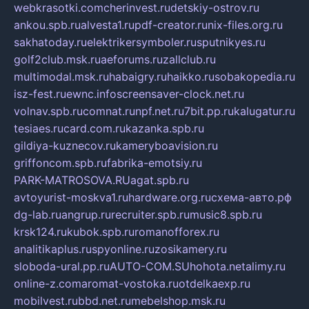
webkrasotki.com
cherinvest.ru
detskiy-ostrov.ru
ankou.spb.ru
alvesta1.ru
pdf-creator.ru
nix-files.org.ru
sakhatoday.ru
elektrikersymboler.ru
sputnikyes.ru
golf2club.msk.ru
aeforums.ru
zallclub.ru
multimodal.msk.ru
habaigry.ru
haikko.ru
sobakopedia.ru
isz-fest.ru
ewnc.info
screensaver-clock.net.ru
volnav.spb.ru
comnat.ru
npf.net.ru
7bit.pp.ru
kalugatur.ru
tesiaes.ru
card.com.ru
kazanka.spb.ru
gildiya-kuznecov.ru
kameryboavision.ru
griffoncom.spb.ru
fabrika-emotsiy.ru
PARK-MATROSOVA.RU
agat.spb.ru
avtoyurist-moskva1.ru
hardware.org.ru
схема-авто.рф
dg-lab.ru
angrup.ru
recruiter.spb.ru
music8.spb.ru
krsk124.ru
kubok.spb.ru
romanofforex.ru
analitikaplus.ru
spyonline.ru
zosikamery.ru
sloboda-ural.pp.ru
AUTO-COM.SU
hohota.net
alimy.ru
online-z.com
aromat-vostoka.ru
otdelkaexp.ru
mobilvest.ru
bbd.net.ru
mebelshop.msk.ru