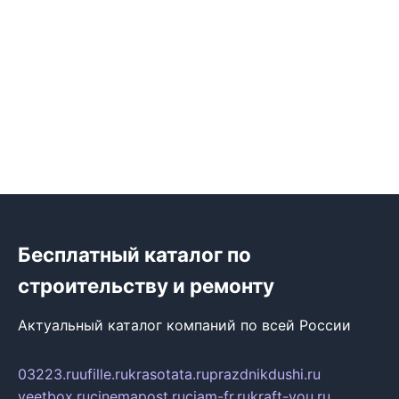
Бесплатный каталог по
строительству и ремонту
Актуальный каталог компаний по всей России
03223.ru
ufille.ru
krasotata.ru
prazdnikdushi.ru
veetbox.ru
cinemapost.ru
ciam-fr.ru
kraft-you.ru