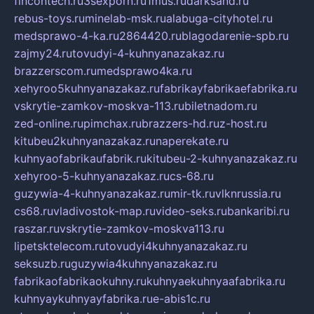
fincontech.ru
3sexporn.ru
1mus.ru
darksand.ru
rebus-toys.ru
minelab-msk.ru
alabuga-cityhotel.ru
medsprawo-4-ka.ru
2864420.ru
blagodarenie-spb.ru
zajmy24.ru
tovudyi-4-kuhnyanazakaz.ru
brazzerscom.ru
medsprawo4ka.ru
xehyroo5kuhnyanazakaz.ru
fabrikayfabrikaefabrika.ru
vskrytie-zamkov-moskva-113.ru
biletnadom.ru
zed-online.ru
pimchax.ru
brazzers-hd.ru
z-host.ru
kitubeu2kuhnyanazakaz.ru
naperekate.ru
kuhnyaofabrikaufabrik.ru
kitubeu-2-kuhnyanazakaz.ru
xehyroo-5-kuhnyanazakaz.ru
cs-68.ru
guzywia-4-kuhnyanazakaz.ru
mir-tk.ru
vlknrussia.ru
cs68.ru
vladivostok-map.ru
video-seks.ru
bankaribi.ru
raszar.ru
vskrytie-zamkov-moskva113.ru
lipetsktelecom.ru
tovudyi4kuhnyanazakaz.ru
seksuzb.ru
guzywia4kuhnyanazakaz.ru
fabrikaofabrikaokuhny.ru
kuhnyaekuhnyaafabrika.ru
kuhnyaykuhnyayfabrika.ru
e-abis1c.ru