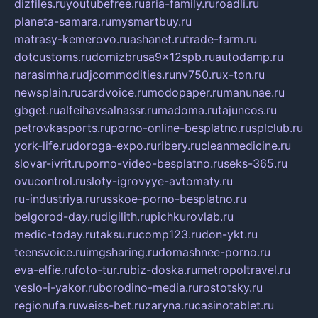
dizfiles.ru
youtubefree.ru
aria-family.ru
roadli.ru
planeta-samara.ru
mysmartbuy.ru
matrasy-kemerovo.ru
ashanet.ru
trade-farm.ru
dotcustoms.ru
domizbrusa9x12spb.ru
autodamp.ru
narasimha.ru
djcommodities.ru
nv750.ru
x-ton.ru
newsplain.ru
cardvoice.ru
modopaper.ru
manunae.ru
gbget.ru
alfeihavsalnassr.ru
madoma.ru
tajuncos.ru
petrovkasports.ru
porno-online-besplatno.ru
splclub.ru
york-life.ru
doroga-expo.ru
ribery.ru
cleanmedicine.ru
slovar-ivrit.ru
porno-video-besplatno.ru
seks-365.ru
ovucontrol.ru
sloty-igrovyye-avtomaty.ru
ru-industriya.ru
russkoe-porno-besplatno.ru
belgorod-day.ru
digilith.ru
pichkurovlab.ru
medic-today.ru
taksu.ru
comp123.ru
don-ykt.ru
teensvoice.ru
imgsharing.ru
domashnee-porno.ru
eva-elfie.ru
foto-tur.ru
biz-doska.ru
metropoltravel.ru
veslo-i-yakor.ru
borodino-media.ru
rostotsky.ru
regionufa.ru
weiss-bet.ru
zaryna.ru
casinotablet.ru