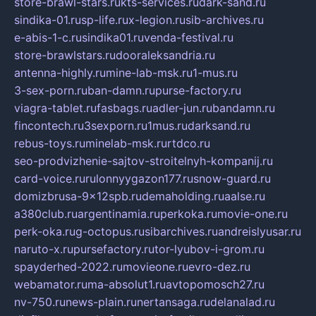
store-brawl-stars.ru
kts-services.ru
dark-sand.ru
sindika-01.ru
sp-life.ru
x-legion.ru
sib-archives.ru
e-abis-1-c.ru
sindika01.ru
venda-festival.ru
store-brawlstars.ru
dooraleksandria.ru
antenna-highly.ru
mine-lab-msk.ru
1-mus.ru
3-sex-porn.ru
ban-damn.ru
purse-factory.ru
viagra-tablet.ru
fasbags.ru
adler-jun.ru
bandamn.ru
fincontech.ru
3sexporn.ru
1mus.ru
darksand.ru
rebus-toys.ru
minelab-msk.ru
rtdco.ru
seo-prodvizhenie-sajtov-stroitelnyh-kompanij.ru
card-voice.ru
rulonnyygazon177.ru
snow-guard.ru
domizbrusa-9x12spb.ru
demaholding.ru
aalse.ru
a380club.ru
argentinamia.ru
perkoka.ru
movie-one.ru
perk-oka.ru
g-octopus.ru
sibarchives.ru
andreislyusar.ru
naruto-x.ru
pursefactory.ru
tor-lyubov-i-grom.ru
spayderhed-2022.ru
movieone.ru
evro-dez.ru
webamator.ru
ma-absolut1.ru
avtopomosch27.ru
nv-750.ru
news-plain.ru
nertansaga.ru
delanalad.ru