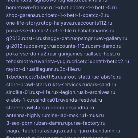
hometown-france.ru
1-xbeticricetc-1-xbetti-5.ru
shop-garena.ru
cricetc-1-xbetr-1-xbetcc-2.ru
one-life-story.ru
top-halyava.ru
accounts112.ru
poka-vse-doma-2.ru
3-d-file.ru
hahahaharms.ru
g2012.ru
tst-1.ru
shaggy-cat.ru
opsmgr.ru
ev-gallery.ru
g-2012.ru
ops-mgr.ru
accounts-112.ru
csm-demo.ru
poka-vse-doma2.ru
airgungames.ru
allseo-host.ru
tehosmotre.ru
varieta-yug.ru
cricetc1xbetr1xbetcc2.ru
raytor-d.ru
atillagunn.ru
3d-file.ru
1xbeticricetc1xbetti5.ru
uafoot-statti.ru
e-abis1c.ru
store-brawl-stars.ru
kts-services.ru
dark-sand.ru
sindika-01.ru
sp-life.ru
x-legion.ru
sib-archives.ru
e-abis-1-c.ru
sindika01.ru
venda-festival.ru
store-brawlstars.ru
dooraleksandria.ru
antenna-highly.ru
mine-lab-msk.ru
1-mus.ru
3-sex-porn.ru
ban-damn.ru
purse-factory.ru
viagra-tablet.ru
fasbags.ru
adler-jun.ru
bandamn.ru