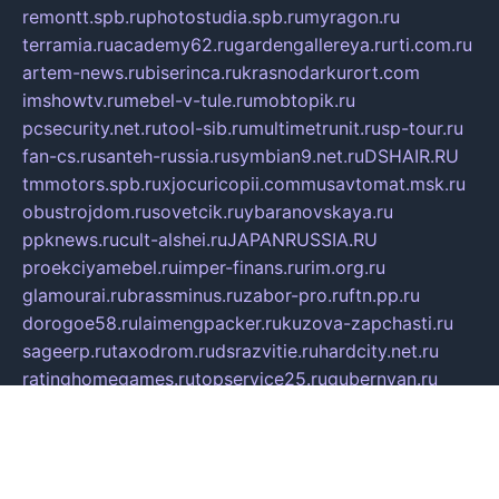
remontt.spb.ru
photostudia.spb.ru
myragon.ru
terramia.ru
academy62.ru
gardengallereya.ru
rti.com.ru
artem-news.ru
biserinca.ru
krasnodarkurort.com
imshowtv.ru
mebel-v-tule.ru
mobtopik.ru
pcsecurity.net.ru
tool-sib.ru
multimetrunit.ru
sp-tour.ru
fan-cs.ru
santeh-russia.ru
symbian9.net.ru
DSHAIR.RU
tmmotors.spb.ru
xjocuricopii.com
musavtomat.msk.ru
obustrojdom.ru
sovetcik.ru
ybaranovskaya.ru
ppknews.ru
cult-alshei.ru
JAPANRUSSIA.RU
proekciyamebel.ru
imper-finans.ru
rim.org.ru
glamourai.ru
brassminus.ru
zabor-pro.ru
ftn.pp.ru
dorogoe58.ru
laimengpacker.ru
kuzova-zapchasti.ru
sageerp.ru
taxodrom.ru
dsrazvitie.ru
hardcity.net.ru
ratinghomegames.ru
topservice25.ru
gubernyan.ru
gtglasslined.ru
ii4.ru
tssport.spb.ru
andorra24.com
blackwallstreet.ru
oboimos.ru
optim-doors.com.ru
ikuch.ru
nycr.org.ru
npa21.ru
vremya-ch.spb.ru
desert000.ru
ivtorgi.ru
ifiori.ru
catalog-statei.ru