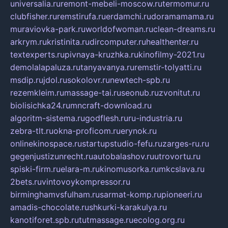
universalia.ru
remont-mebeli-moscow.ru
termomur.ru
clubfisher.ru
remstirufa.ru
erdamchi.ru
doramamama.ru
muraviovka-park.ru
worldofwoman.ru
clean-dreams.ru
arkrym.ru
kristinita.ru
dircomputer.ru
healthenter.ru
textexperts.ru
pivnaya-kruzhka.ru
kinofilmy-2021.ru
demolalapaluza.ru
tanyavanya.ru
remstir-tolyatti.ru
msdip.ru
jdol.ru
sokolovr.ru
newtech-spb.ru
rezemkleim.ru
massage-tai.ru
seonub.ru
zvonitut.ru
biolisichka24.ru
mncraft-download.ru
algoritm-sistema.ru
godflesh.ru
ru-industria.ru
zebra-tlt.ru
okna-proficom.ru
erynok.ru
onlinekinospace.ru
startupstudio-fefu.ru
zarges-ru.ru
gegenjustizunrecht.ru
autobalashov.ru
utrovortu.ru
spiski-firm.ru
elara-m.ru
kinomusorka.ru
mkcslava.ru
2bets.ru
vintovoykompressor.ru
birminghamvsfulham.ru
sarmat-komp.ru
pioneeri.ru
amadis-chocolate.ru
shkurki-karakulya.ru
kanotiforet.spb.ru
tutmassage.ru
ecolog.org.ru