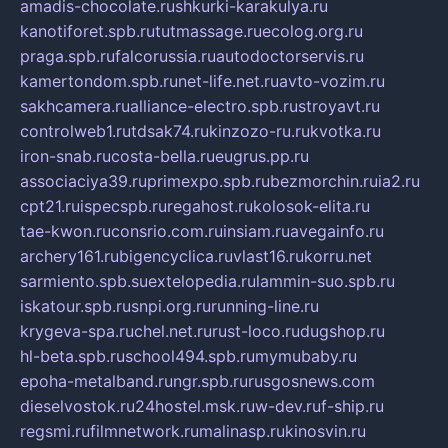
amadis-chocolate.ru
shkurki-karakulya.ru
kanotiforet.spb.ru
tutmassage.ru
ecolog.org.ru
praga.spb.ru
falcorussia.ru
autodoctorservis.ru
kamertondom.spb.ru
net-life.net.ru
avto-vozim.ru
sakhcamera.ru
alliance-electro.spb.ru
stroyavt.ru
controlweb1.ru
tdsak74.ru
kinzozo-ru.ru
kvotka.ru
iron-snab.ru
costa-bella.ru
eugrus.pp.ru
associaciya39.ru
primexpo.spb.ru
bezmorchin.ru
ia2.ru
cpt21.ru
ispecspb.ru
regahost.ru
kolosok-elita.ru
tae-kwon.ru
consrio.com.ru
insiam.ru
avegainfo.ru
archery161.ru
bigencyclica.ru
vlast16.ru
korru.net
sarmiento.spb.su
extelopedia.ru
lammin-suo.spb.ru
iskatour.spb.ru
snpi.org.ru
running-line.ru
krygeva-spa.ru
chel.net.ru
rust-loco.ru
dugshop.ru
hl-beta.spb.ru
school494.spb.ru
mymubaby.ru
epoha-metalband.ru
ngr.spb.ru
rusgosnews.com
dieselvostok.ru
24hostel.msk.ru
w-dev.ru
f-ship.ru
regsmi.ru
filmnetwork.ru
malinasp.ru
kinosvin.ru