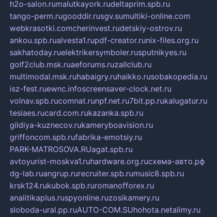
h2o-salon.ru
malutkayork.ru
deltaprim.spb.ru
tango-perm.ru
gooddir.ru
sgv.su
multiki-online.com
webkrasotki.com
cherinvest.ru
detskiy-ostrov.ru
ankou.spb.ru
alvesta1.ru
pdf-creator.ru
nix-files.org.ru
sakhatoday.ru
elektrikersymboler.ru
sputnikyes.ru
golf2club.msk.ru
aeforums.ru
zallclub.ru
multimodal.msk.ru
habaigry.ru
haikko.ru
sobakopedia.ru
isz-fest.ru
ewnc.info
screensaver-clock.net.ru
volnav.spb.ru
comnat.ru
npf.net.ru
7bit.pp.ru
kalugatur.ru
tesiaes.ru
card.com.ru
kazanka.spb.ru
gildiya-kuznecov.ru
kameryboavision.ru
griffoncom.spb.ru
fabrika-emotsiy.ru
PARK-MATROSOVA.RU
agat.spb.ru
avtoyurist-moskva1.ru
hardware.org.ru
схема-авто.рф
dg-lab.ru
angrup.ru
recruiter.spb.ru
music8.spb.ru
krsk124.ru
kubok.spb.ru
romanofforex.ru
analitikaplus.ru
spyonline.ru
zosikamery.ru
sloboda-ural.pp.ru
AUTO-COM.SU
hohota.net
alimy.ru