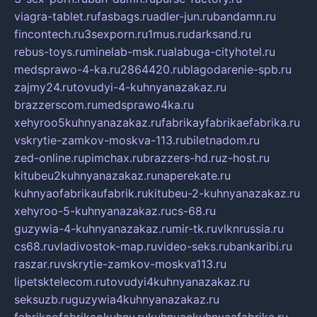
viagra-tablet.ru
fasbags.ru
adler-jun.ru
bandamn.ru
fincontech.ru
3sexporn.ru
1mus.ru
darksand.ru
rebus-toys.ru
minelab-msk.ru
alabuga-cityhotel.ru
medsprawo-4-ka.ru
2864420.ru
blagodarenie-spb.ru
zajmy24.ru
tovudyi-4-kuhnyanazakaz.ru
brazzerscom.ru
medsprawo4ka.ru
xehyroo5kuhnyanazakaz.ru
fabrikayfabrikaefabrika.ru
vskrytie-zamkov-moskva-113.ru
biletnadom.ru
zed-online.ru
pimchax.ru
brazzers-hd.ru
z-host.ru
kitubeu2kuhnyanazakaz.ru
naperekate.ru
kuhnyaofabrikaufabrik.ru
kitubeu-2-kuhnyanazakaz.ru
xehyroo-5-kuhnyanazakaz.ru
cs-68.ru
guzywia-4-kuhnyanazakaz.ru
mir-tk.ru
vlknrussia.ru
cs68.ru
vladivostok-map.ru
video-seks.ru
bankaribi.ru
raszar.ru
vskrytie-zamkov-moskva113.ru
lipetsktelecom.ru
tovudyi4kuhnyanazakaz.ru
seksuzb.ru
guzywia4kuhnyanazakaz.ru