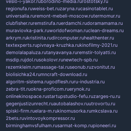
veslo-i-yakor.ru
borodino-media.ru
rostotsky.ru
regionufa.ru
weiss-bet.ru
zaryna.ru
casinotablet.ru
universalia.ru
remont-mebeli-moscow.ru
termomur.ru
clubfisher.ru
remstirufa.ru
erdamchi.ru
doramamama.ru
muraviovka-park.ru
worldofwoman.ru
clean-dreams.ru
arkrym.ru
kristinita.ru
dircomputer.ru
healthenter.ru
textexperts.ru
pivnaya-kruzhka.ru
kinofilmy-2021.ru
demolalapaluza.ru
tanyavanya.ru
remstir-tolyatti.ru
msdip.ru
jdol.ru
sokolovr.ru
newtech-spb.ru
rezemkleim.ru
massage-tai.ru
seonub.ru
zvonitut.ru
biolisichka24.ru
mncraft-download.ru
algoritm-sistema.ru
godflesh.ru
ru-industria.ru
zebra-tlt.ru
okna-proficom.ru
erynok.ru
onlinekinospace.ru
startupstudio-fefu.ru
zarges-ru.ru
gegenjustizunrecht.ru
autobalashov.ru
utrovortu.ru
spiski-firm.ru
elara-m.ru
kinomusorka.ru
mkcslava.ru
2bets.ru
vintovoykompressor.ru
birminghamvsfulham.ru
sarmat-komp.ru
pioneeri.ru