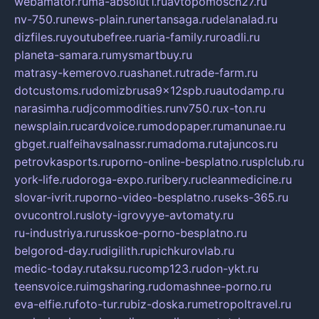
webamator.ru
ma-absolut1.ru
avtopomosch27.ru
nv-750.ru
news-plain.ru
nertansaga.ru
delanalad.ru
dizfiles.ru
youtubefree.ru
aria-family.ru
roadli.ru
planeta-samara.ru
mysmartbuy.ru
matrasy-kemerovo.ru
ashanet.ru
trade-farm.ru
dotcustoms.ru
domizbrusa9x12spb.ru
autodamp.ru
narasimha.ru
djcommodities.ru
nv750.ru
x-ton.ru
newsplain.ru
cardvoice.ru
modopaper.ru
manunae.ru
gbget.ru
alfeihavsalnassr.ru
madoma.ru
tajuncos.ru
petrovkasports.ru
porno-online-besplatno.ru
splclub.ru
york-life.ru
doroga-expo.ru
ribery.ru
cleanmedicine.ru
slovar-ivrit.ru
porno-video-besplatno.ru
seks-365.ru
ovucontrol.ru
sloty-igrovyye-avtomaty.ru
ru-industriya.ru
russkoe-porno-besplatno.ru
belgorod-day.ru
digilith.ru
pichkurovlab.ru
medic-today.ru
taksu.ru
comp123.ru
don-ykt.ru
teensvoice.ru
imgsharing.ru
domashnee-porno.ru
eva-elfie.ru
foto-tur.ru
biz-doska.ru
metropoltravel.ru