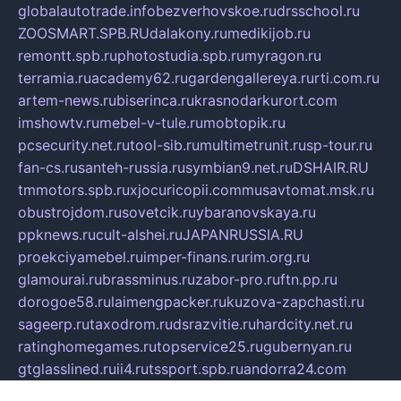
globalautotrade.info
bezverhovskoe.ru
drsschool.ru
ZOOSMART.SPB.RU
dalakony.ru
medikijob.ru
remontt.spb.ru
photostudia.spb.ru
myragon.ru
terramia.ru
academy62.ru
gardengallereya.ru
rti.com.ru
artem-news.ru
biserinca.ru
krasnodarkurort.com
imshowtv.ru
mebel-v-tule.ru
mobtopik.ru
pcsecurity.net.ru
tool-sib.ru
multimetrunit.ru
sp-tour.ru
fan-cs.ru
santeh-russia.ru
symbian9.net.ru
DSHAIR.RU
tmmotors.spb.ru
xjocuricopii.com
musavtomat.msk.ru
obustrojdom.ru
sovetcik.ru
ybaranovskaya.ru
ppknews.ru
cult-alshei.ru
JAPANRUSSIA.RU
proekciyamebel.ru
imper-finans.ru
rim.org.ru
glamourai.ru
brassminus.ru
zabor-pro.ru
ftn.pp.ru
dorogoe58.ru
laimengpacker.ru
kuzova-zapchasti.ru
sageerp.ru
taxodrom.ru
dsrazvitie.ru
hardcity.net.ru
ratinghomegames.ru
topservice25.ru
gubernyan.ru
gtglasslined.ru
ii4.ru
tssport.spb.ru
andorra24.com
blackwallstreet.ru
oboimos.ru
optim-doors.com.ru