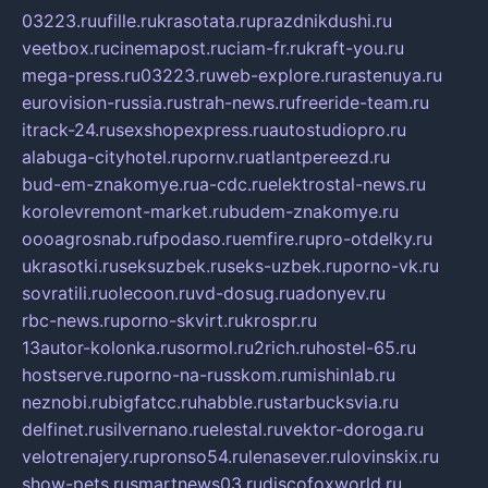
03223.ru
ufille.ru
krasotata.ru
prazdnikdushi.ru
veetbox.ru
cinemapost.ru
ciam-fr.ru
kraft-you.ru
mega-press.ru
03223.ru
web-explore.ru
rastenuya.ru
eurovision-russia.ru
strah-news.ru
freeride-team.ru
itrack-24.ru
sexshopexpress.ru
autostudiopro.ru
alabuga-cityhotel.ru
pornv.ru
atlantpereezd.ru
bud-em-znakomye.ru
a-cdc.ru
elektrostal-news.ru
korolevremont-market.ru
budem-znakomye.ru
oooagrosnab.ru
fpodaso.ru
emfire.ru
pro-otdelky.ru
ukrasotki.ru
seksuzbek.ru
seks-uzbek.ru
porno-vk.ru
sovratili.ru
olecoon.ru
vd-dosug.ru
adonyev.ru
rbc-news.ru
porno-skvirt.ru
krospr.ru
13autor-kolonka.ru
sormol.ru
2rich.ru
hostel-65.ru
hostserve.ru
porno-na-russkom.ru
mishinlab.ru
neznobi.ru
bigfatcc.ru
habble.ru
starbucksvia.ru
delfinet.ru
silvernano.ru
elestal.ru
vektor-doroga.ru
velotrenajery.ru
pronso54.ru
lenasever.ru
lovinskix.ru
show-pets.ru
smartnews03.ru
discofoxworld.ru