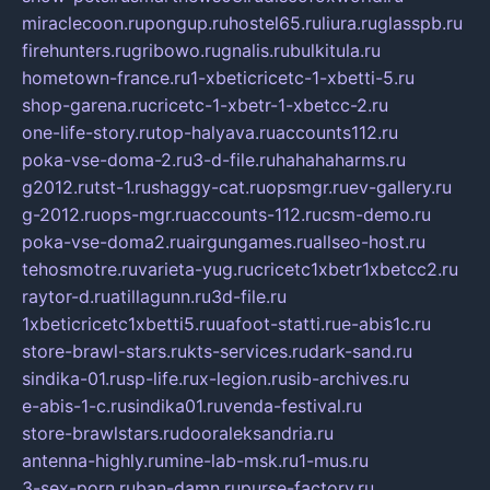
miraclecoon.ru
pongup.ru
hostel65.ru
liura.ru
glasspb.ru
firehunters.ru
gribowo.ru
gnalis.ru
bulkitula.ru
hometown-france.ru
1-xbeticricetc-1-xbetti-5.ru
shop-garena.ru
cricetc-1-xbetr-1-xbetcc-2.ru
one-life-story.ru
top-halyava.ru
accounts112.ru
poka-vse-doma-2.ru
3-d-file.ru
hahahaharms.ru
g2012.ru
tst-1.ru
shaggy-cat.ru
opsmgr.ru
ev-gallery.ru
g-2012.ru
ops-mgr.ru
accounts-112.ru
csm-demo.ru
poka-vse-doma2.ru
airgungames.ru
allseo-host.ru
tehosmotre.ru
varieta-yug.ru
cricetc1xbetr1xbetcc2.ru
raytor-d.ru
atillagunn.ru
3d-file.ru
1xbeticricetc1xbetti5.ru
uafoot-statti.ru
e-abis1c.ru
store-brawl-stars.ru
kts-services.ru
dark-sand.ru
sindika-01.ru
sp-life.ru
x-legion.ru
sib-archives.ru
e-abis-1-c.ru
sindika01.ru
venda-festival.ru
store-brawlstars.ru
dooraleksandria.ru
antenna-highly.ru
mine-lab-msk.ru
1-mus.ru
3-sex-porn.ru
ban-damn.ru
purse-factory.ru