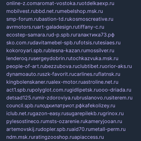
online-z.com
aromat-vostoka.ru
otdelkaexp.ru
mobilvest.ru
bbd.net.ru
mebelshop.msk.ru
smp-forum.ru
bastion-td.ru
kosmoscreative.ru
avrmotors.ru
art-galadesign.ru
tiffany-c.ru
ecostep-samara.ru
d-p.spb.ru
галактика73.рф
sko.com.ru
davitamebel-spb.ru
fotsis.ru
tesiaes.ru
kokoroyari.spb.ru
blesna-kazan.ru
mossilver.ru
lenderoq.ru
sergeydobrin.ru
tochkazvuka.msk.ru
people-of-art.ru
bezzubova.ru
clubtibet.ru
orior-aks.ru
dynamoauto.ru
szk-favorit.ru
carlines.ru
flatnsk.ru
kingbolenskaner.ru
alex-motor.ru
astroline.net.ru
act1.spb.ru
polyglot.com.ru
gidlipetsk.ru
ooo-driada.ru
detsad125.ru
mir-zdoroviya.ru
bruslanovo.ru
siterem.ru
council.spb.ru
лодкипатриот.рф
kafekolizey.ru
iclub.net.ru
gazon-easy.ru
sugarepilekb.ru
grinox.ru
pylesostineco.ru
msts-ozarenie.ru
kameryjooan.ru
artemovskij.ru
dopler.spb.ru
aid70.ru
metall-perm.ru
ndm.msk.ru
ratingzooshop.ru
apiaccess.ru