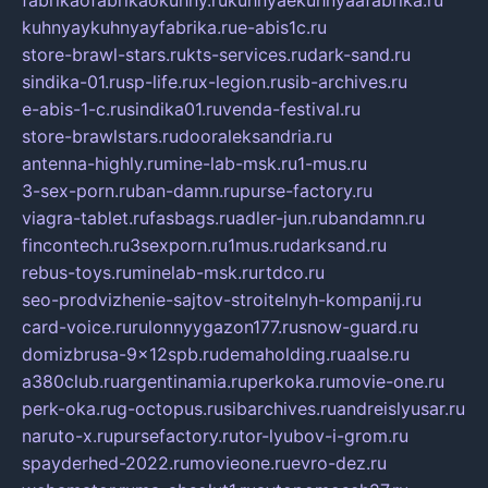
fabrikaofabrikaokuhny.ru
kuhnyaekuhnyaafabrika.ru
kuhnyaykuhnyayfabrika.ru
e-abis1c.ru
store-brawl-stars.ru
kts-services.ru
dark-sand.ru
sindika-01.ru
sp-life.ru
x-legion.ru
sib-archives.ru
e-abis-1-c.ru
sindika01.ru
venda-festival.ru
store-brawlstars.ru
dooraleksandria.ru
antenna-highly.ru
mine-lab-msk.ru
1-mus.ru
3-sex-porn.ru
ban-damn.ru
purse-factory.ru
viagra-tablet.ru
fasbags.ru
adler-jun.ru
bandamn.ru
fincontech.ru
3sexporn.ru
1mus.ru
darksand.ru
rebus-toys.ru
minelab-msk.ru
rtdco.ru
seo-prodvizhenie-sajtov-stroitelnyh-kompanij.ru
card-voice.ru
rulonnyygazon177.ru
snow-guard.ru
domizbrusa-9x12spb.ru
demaholding.ru
aalse.ru
a380club.ru
argentinamia.ru
perkoka.ru
movie-one.ru
perk-oka.ru
g-octopus.ru
sibarchives.ru
andreislyusar.ru
naruto-x.ru
pursefactory.ru
tor-lyubov-i-grom.ru
spayderhed-2022.ru
movieone.ru
evro-dez.ru