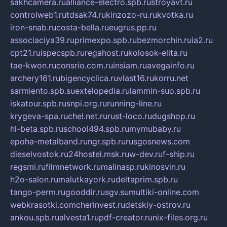
sakhcamera.ru
alliance-electro.spb.ru
stroyavt.ru
controlweb1.ru
tdsak74.ru
kinzozo-ru.ru
kvotka.ru
iron-snab.ru
costa-bella.ru
eugrus.pp.ru
associaciya39.ru
primexpo.spb.ru
bezmorchin.ru
ia2.ru
cpt21.ru
ispecspb.ru
regahost.ru
kolosok-elita.ru
tae-kwon.ru
consrio.com.ru
insiam.ru
avegainfo.ru
archery161.ru
bigencyclica.ru
vlast16.ru
korru.net
sarmiento.spb.su
extelopedia.ru
lammin-suo.spb.ru
iskatour.spb.ru
snpi.org.ru
running-line.ru
krygeva-spa.ru
chel.net.ru
rust-loco.ru
dugshop.ru
hl-beta.spb.ru
school494.spb.ru
mymubaby.ru
epoha-metalband.ru
ngr.spb.ru
rusgosnews.com
dieselvostok.ru
24hostel.msk.ru
w-dev.ru
f-ship.ru
regsmi.ru
filmnetwork.ru
malinasp.ru
kinosvin.ru
h2o-salon.ru
malutkayork.ru
deltaprim.spb.ru
tango-perm.ru
gooddir.ru
sgv.su
multiki-online.com
webkrasotki.com
cherinvest.ru
detskiy-ostrov.ru
ankou.spb.ru
alvesta1.ru
pdf-creator.ru
nix-files.org.ru