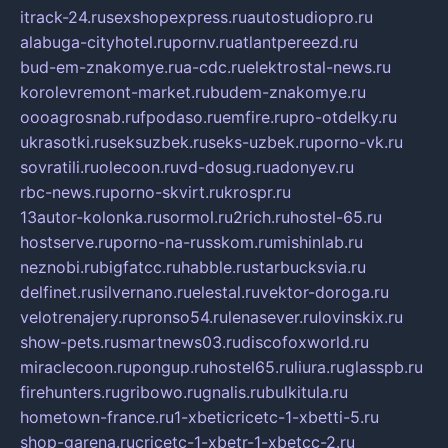
itrack-24.ru
sexshopexpress.ru
autostudiopro.ru
alabuga-cityhotel.ru
pornv.ru
atlantpereezd.ru
bud-em-znakomye.ru
a-cdc.ru
elektrostal-news.ru
korolevremont-market.ru
budem-znakomye.ru
oooagrosnab.ru
fpodaso.ru
emfire.ru
pro-otdelky.ru
ukrasotki.ru
seksuzbek.ru
seks-uzbek.ru
porno-vk.ru
sovratili.ru
olecoon.ru
vd-dosug.ru
adonyev.ru
rbc-news.ru
porno-skvirt.ru
krospr.ru
13autor-kolonka.ru
sormol.ru
2rich.ru
hostel-65.ru
hostserve.ru
porno-na-russkom.ru
mishinlab.ru
neznobi.ru
bigfatcc.ru
habble.ru
starbucksvia.ru
delfinet.ru
silvernano.ru
elestal.ru
vektor-doroga.ru
velotrenajery.ru
pronso54.ru
lenasever.ru
lovinskix.ru
show-pets.ru
smartnews03.ru
discofoxworld.ru
miraclecoon.ru
pongup.ru
hostel65.ru
liura.ru
glasspb.ru
firehunters.ru
gribowo.ru
gnalis.ru
bulkitula.ru
hometown-france.ru
1-xbeticricetc-1-xbetti-5.ru
shop-garena.ru
cricetc-1-xbetr-1-xbetcc-2.ru