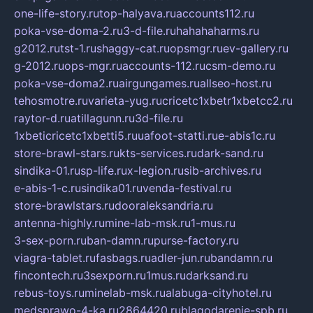
one-life-story.ru
top-halyava.ru
accounts112.ru
poka-vse-doma-2.ru
3-d-file.ru
hahahaharms.ru
g2012.ru
tst-1.ru
shaggy-cat.ru
opsmgr.ru
ev-gallery.ru
g-2012.ru
ops-mgr.ru
accounts-112.ru
csm-demo.ru
poka-vse-doma2.ru
airgungames.ru
allseo-host.ru
tehosmotre.ru
varieta-yug.ru
cricetc1xbetr1xbetcc2.ru
raytor-d.ru
atillagunn.ru
3d-file.ru
1xbeticricetc1xbetti5.ru
uafoot-statti.ru
e-abis1c.ru
store-brawl-stars.ru
kts-services.ru
dark-sand.ru
sindika-01.ru
sp-life.ru
x-legion.ru
sib-archives.ru
e-abis-1-c.ru
sindika01.ru
venda-festival.ru
store-brawlstars.ru
dooraleksandria.ru
antenna-highly.ru
mine-lab-msk.ru
1-mus.ru
3-sex-porn.ru
ban-damn.ru
purse-factory.ru
viagra-tablet.ru
fasbags.ru
adler-jun.ru
bandamn.ru
fincontech.ru
3sexporn.ru
1mus.ru
darksand.ru
rebus-toys.ru
minelab-msk.ru
alabuga-cityhotel.ru
medsprawo-4-ka.ru
2864420.ru
blagodarenie-spb.ru