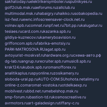
sakhatoday.ru
elektrikersymboler.ru
sputnikyes.ru
golf2club.msk.ru
aeforums.ru
zallclub.ru
multimodal.msk.ru
habaigry.ru
haikko.ru
sobakopedia.ru
isz-fest.ru
ewnc.info
screensaver-clock.net.ru
volnav.spb.ru
comnat.ru
npf.net.ru
7bit.pp.ru
kalugatur.ru
tesiaes.ru
card.com.ru
kazanka.spb.ru
gildiya-kuznecov.ru
kameryboavision.ru
griffoncom.spb.ru
fabrika-emotsiy.ru
PARK-MATROSOVA.RU
agat.spb.ru
avtoyurist-moskva1.ru
hardware.org.ru
схема-авто.рф
dg-lab.ru
angrup.ru
recruiter.spb.ru
music8.spb.ru
krsk124.ru
kubok.spb.ru
romanofforex.ru
analitikaplus.ru
spyonline.ru
zosikamery.ru
sloboda-ural.pp.ru
AUTO-COM.SU
hohota.net
alimy.ru
online-z.com
aromat-vostoka.ru
otdelkaexp.ru
mobilvest.ru
bbd.net.ru
mebelshop.msk.ru
smp-forum.ru
bastion-td.ru
kosmoscreative.ru
avrmotors.ru
art-galadesign.ru
tiffany-c.ru