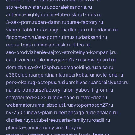
store-brawlstars.ru
dooraleksandria.ru
antenna-highly.ru
mine-lab-msk.ru
1-mus.ru
3-sex-porn.ru
ban-damn.ru
purse-factory.ru
viagra-tablet.ru
fasbags.ru
adler-jun.ru
bandamn.ru
fincontech.ru
3sexporn.ru
1mus.ru
darksand.ru
rebus-toys.ru
minelab-msk.ru
rtdco.ru
seo-prodvizhenie-sajtov-stroitelnyh-kompanij.ru
card-voice.ru
rulonnyygazon177.ru
snow-guard.ru
domizbrusa-9x12spb.ru
demaholding.ru
aalse.ru
a380club.ru
argentinamia.ru
perkoka.ru
movie-one.ru
perk-oka.ru
g-octopus.ru
sibarchives.ru
andreislyusar.ru
naruto-x.ru
pursefactory.ru
tor-lyubov-i-grom.ru
spayderhed-2022.ru
movieone.ru
evro-dez.ru
webamator.ru
ma-absolut1.ru
avtopomosch27.ru
nv-750.ru
news-plain.ru
nertansaga.ru
delanalad.ru
dizfiles.ru
youtubefree.ru
aria-family.ru
roadli.ru
planeta-samara.ru
mysmartbuy.ru