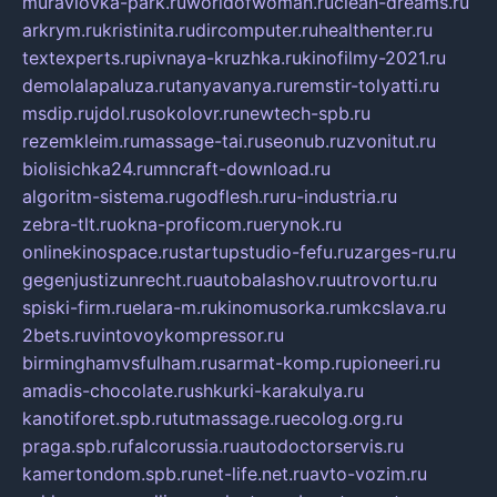
muraviovka-park.ru
worldofwoman.ru
clean-dreams.ru
arkrym.ru
kristinita.ru
dircomputer.ru
healthenter.ru
textexperts.ru
pivnaya-kruzhka.ru
kinofilmy-2021.ru
demolalapaluza.ru
tanyavanya.ru
remstir-tolyatti.ru
msdip.ru
jdol.ru
sokolovr.ru
newtech-spb.ru
rezemkleim.ru
massage-tai.ru
seonub.ru
zvonitut.ru
biolisichka24.ru
mncraft-download.ru
algoritm-sistema.ru
godflesh.ru
ru-industria.ru
zebra-tlt.ru
okna-proficom.ru
erynok.ru
onlinekinospace.ru
startupstudio-fefu.ru
zarges-ru.ru
gegenjustizunrecht.ru
autobalashov.ru
utrovortu.ru
spiski-firm.ru
elara-m.ru
kinomusorka.ru
mkcslava.ru
2bets.ru
vintovoykompressor.ru
birminghamvsfulham.ru
sarmat-komp.ru
pioneeri.ru
amadis-chocolate.ru
shkurki-karakulya.ru
kanotiforet.spb.ru
tutmassage.ru
ecolog.org.ru
praga.spb.ru
falcorussia.ru
autodoctorservis.ru
kamertondom.spb.ru
net-life.net.ru
avto-vozim.ru