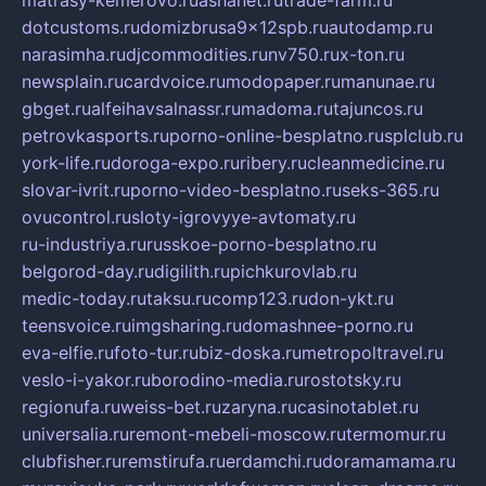
matrasy-kemerovo.ru
ashanet.ru
trade-farm.ru
dotcustoms.ru
domizbrusa9x12spb.ru
autodamp.ru
narasimha.ru
djcommodities.ru
nv750.ru
x-ton.ru
newsplain.ru
cardvoice.ru
modopaper.ru
manunae.ru
gbget.ru
alfeihavsalnassr.ru
madoma.ru
tajuncos.ru
petrovkasports.ru
porno-online-besplatno.ru
splclub.ru
york-life.ru
doroga-expo.ru
ribery.ru
cleanmedicine.ru
slovar-ivrit.ru
porno-video-besplatno.ru
seks-365.ru
ovucontrol.ru
sloty-igrovyye-avtomaty.ru
ru-industriya.ru
russkoe-porno-besplatno.ru
belgorod-day.ru
digilith.ru
pichkurovlab.ru
medic-today.ru
taksu.ru
comp123.ru
don-ykt.ru
teensvoice.ru
imgsharing.ru
domashnee-porno.ru
eva-elfie.ru
foto-tur.ru
biz-doska.ru
metropoltravel.ru
veslo-i-yakor.ru
borodino-media.ru
rostotsky.ru
regionufa.ru
weiss-bet.ru
zaryna.ru
casinotablet.ru
universalia.ru
remont-mebeli-moscow.ru
termomur.ru
clubfisher.ru
remstirufa.ru
erdamchi.ru
doramamama.ru