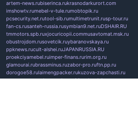
artem-news.ru
biserinca.ru
krasnodarkurort.com
imshowtv.ru
mebel-v-tule.ru
mobtopik.ru
pcsecurity.net.ru
tool-sib.ru
multimetrunit.ru
sp-tour.ru
fan-cs.ru
santeh-russia.ru
symbian9.net.ru
DSHAIR.RU
tmmotors.spb.ru
xjocuricopii.com
musavtomat.msk.ru
obustrojdom.ru
sovetcik.ru
ybaranovskaya.ru
ppknews.ru
cult-alshei.ru
JAPANRUSSIA.RU
proekciyamebel.ru
imper-finans.ru
rim.org.ru
glamourai.ru
brassminus.ru
zabor-pro.ru
ftn.pp.ru
dorogoe58.ru
laimengpacker.ru
kuzova-zapchasti.ru
sageerp.ru
taxodrom.ru
dsrazvitie.ru
hardcity.net.ru
ratinghomegames.ru
topservice25.ru
gubernyan.ru
gtglasslined.ru
ii4.ru
tssport.spb.ru
andorra24.com
blackwallstreet.ru
oboimos.ru
optim-doors.com.ru
ikuch.ru
nycr.org.ru
npa21.ru
vremya-ch.spb.ru
desert000.ru
ivtorgi.ru
ifiori.ru
catalog-statei.ru
dcv.org.ru
spetsmaster174.ru
ipkameryhiseeu.ru
dum26.ru
ruspol.spb.ru
fr-opendp.ru
kam-solnyshko.ru