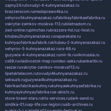
zajmy24.ru
tovudyi-4-kuhnyanazakaz.ru
brazzerscom.ru
medsprawo4ka.ru
xehyroo5kuhnyanazakaz.ru
fabrikayfabrikaefabrika.ru
vskrytie-zamkov-moskva-113.ru
biletnadom.ru
zed-online.ru
pimchax.ru
brazzers-hd.ru
z-host.ru
kitubeu2kuhnyanazakaz.ru
naperekate.ru
kuhnyaofabrikaufabrik.ru
kitubeu-2-kuhnyanazakaz.ru
xehyroo-5-kuhnyanazakaz.ru
cs-68.ru
guzywia-4-kuhnyanazakaz.ru
mir-tk.ru
vlknrussia.ru
cs68.ru
vladivostok-map.ru
video-seks.ru
bankaribi.ru
raszar.ru
vskrytie-zamkov-moskva113.ru
lipetsktelecom.ru
tovudyi4kuhnyanazakaz.ru
seksuzb.ru
guzywia4kuhnyanazakaz.ru
fabrikaofabrikaokuhny.ru
kuhnyaekuhnyaafabrika.ru
kuhnyaykuhnyayfabrika.ru
e-abis1c.ru
store-brawl-stars.ru
kts-services.ru
dark-sand.ru
sindika-01.ru
sp-life.ru
x-legion.ru
sib-archives.ru
e-abis-1-c.ru
sindika01.ru
venda-festival.ru