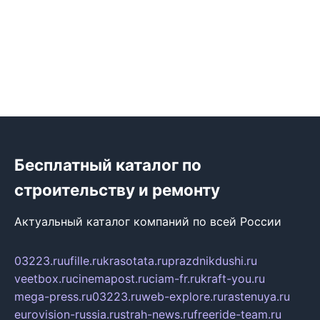
Бесплатный каталог по
строительству и ремонту
Актуальный каталог компаний по всей России
03223.ru
ufille.ru
krasotata.ru
prazdnikdushi.ru
veetbox.ru
cinemapost.ru
ciam-fr.ru
kraft-you.ru
mega-press.ru
03223.ru
web-explore.ru
rastenuya.ru
eurovision-russia.ru
strah-news.ru
freeride-team.ru