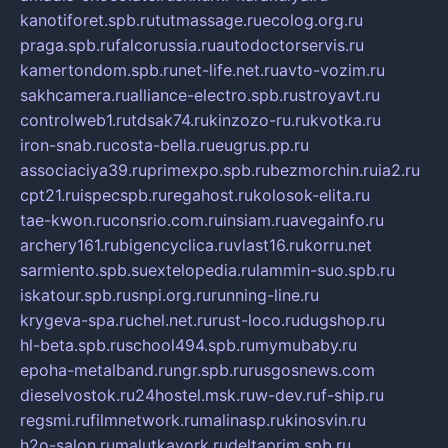
kanotiforet.spb.ru
tutmassage.ru
ecolog.org.ru
praga.spb.ru
falcorussia.ru
autodoctorservis.ru
kamertondom.spb.ru
net-life.net.ru
avto-vozim.ru
sakhcamera.ru
alliance-electro.spb.ru
stroyavt.ru
controlweb1.ru
tdsak74.ru
kinzozo-ru.ru
kvotka.ru
iron-snab.ru
costa-bella.ru
eugrus.pp.ru
associaciya39.ru
primexpo.spb.ru
bezmorchin.ru
ia2.ru
cpt21.ru
ispecspb.ru
regahost.ru
kolosok-elita.ru
tae-kwon.ru
consrio.com.ru
insiam.ru
avegainfo.ru
archery161.ru
bigencyclica.ru
vlast16.ru
korru.net
sarmiento.spb.su
extelopedia.ru
lammin-suo.spb.ru
iskatour.spb.ru
snpi.org.ru
running-line.ru
krygeva-spa.ru
chel.net.ru
rust-loco.ru
dugshop.ru
hl-beta.spb.ru
school494.spb.ru
mymubaby.ru
epoha-metalband.ru
ngr.spb.ru
rusgosnews.com
dieselvostok.ru
24hostel.msk.ru
w-dev.ru
f-ship.ru
regsmi.ru
filmnetwork.ru
malinasp.ru
kinosvin.ru
h2o-salon.ru
malutkayork.ru
deltaprim.spb.ru