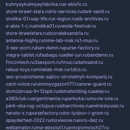
kuhnyaykuhnyayfabrika.ru
e-abis1c.ru
store-brawl-stars.ru
kts-services.ru
dark-sand.ru
sindika-01.ru
sp-life.ru
x-legion.ru
sib-archives.ru
e-abis-1-c.ru
sindika01.ru
venda-festival.ru
store-brawlstars.ru
dooraleksandria.ru
antenna-highly.ru
mine-lab-msk.ru
1-mus.ru
3-sex-porn.ru
ban-damn.ru
purse-factory.ru
viagra-tablet.ru
fasbags.ru
adler-jun.ru
bandamn.ru
fincontech.ru
3sexporn.ru
1mus.ru
darksand.ru
rebus-toys.ru
minelab-msk.ru
rtdco.ru
seo-prodvizhenie-sajtov-stroitelnyh-kompanij.ru
card-voice.ru
rulonnyygazon177.ru
snow-guard.ru
domizbrusa-9x12spb.ru
demaholding.ru
aalse.ru
a380club.ru
argentinamia.ru
perkoka.ru
movie-one.ru
perk-oka.ru
g-octopus.ru
sibarchives.ru
andreislyusar.ru
naruto-x.ru
pursefactory.ru
tor-lyubov-i-grom.ru
spayderhed-2022.ru
movieone.ru
evro-dez.ru
webamator.ru
ma-absolut1.ru
avtopomosch27.ru