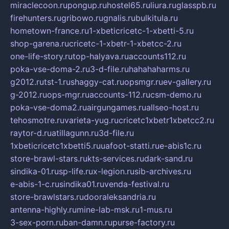
miraclecoon.ru
pongup.ru
hostel65.ru
liura.ru
glasspb.ru
firehunters.ru
gribowo.ru
gnalis.ru
bulkitula.ru
hometown-france.ru
1-xbeticricetc-1-xbetti-5.ru
shop-garena.ru
cricetc-1-xbetr-1-xbetcc-2.ru
one-life-story.ru
top-halyava.ru
accounts112.ru
poka-vse-doma-2.ru
3-d-file.ru
hahahaharms.ru
g2012.ru
tst-1.ru
shaggy-cat.ru
opsmgr.ru
ev-gallery.ru
g-2012.ru
ops-mgr.ru
accounts-112.ru
csm-demo.ru
poka-vse-doma2.ru
airgungames.ru
allseo-host.ru
tehosmotre.ru
varieta-yug.ru
cricetc1xbetr1xbetcc2.ru
raytor-d.ru
atillagunn.ru
3d-file.ru
1xbeticricetc1xbetti5.ru
uafoot-statti.ru
e-abis1c.ru
store-brawl-stars.ru
kts-services.ru
dark-sand.ru
sindika-01.ru
sp-life.ru
x-legion.ru
sib-archives.ru
e-abis-1-c.ru
sindika01.ru
venda-festival.ru
store-brawlstars.ru
dooraleksandria.ru
antenna-highly.ru
mine-lab-msk.ru
1-mus.ru
3-sex-porn.ru
ban-damn.ru
purse-factory.ru