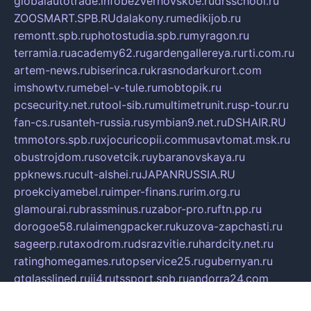
globalautotrade.info
bezverhovskoe.ru
drsschool.ru
ZOOSMART.SPB.RU
dalakony.ru
medikijob.ru
remontt.spb.ru
photostudia.spb.ru
myragon.ru
terramia.ru
academy62.ru
gardengallereya.ru
rti.com.ru
artem-news.ru
biserinca.ru
krasnodarkurort.com
imshowtv.ru
mebel-v-tule.ru
mobtopik.ru
pcsecurity.net.ru
tool-sib.ru
multimetrunit.ru
sp-tour.ru
fan-cs.ru
santeh-russia.ru
symbian9.net.ru
DSHAIR.RU
tmmotors.spb.ru
xjocuricopii.com
musavtomat.msk.ru
obustrojdom.ru
sovetcik.ru
ybaranovskaya.ru
ppknews.ru
cult-alshei.ru
JAPANRUSSIA.RU
proekciyamebel.ru
imper-finans.ru
rim.org.ru
glamourai.ru
brassminus.ru
zabor-pro.ru
ftn.pp.ru
dorogoe58.ru
laimengpacker.ru
kuzova-zapchasti.ru
sageerp.ru
taxodrom.ru
dsrazvitie.ru
hardcity.net.ru
ratinghomegames.ru
topservice25.ru
gubernyan.ru
gtglasslined.ru
ii4.ru
tssport.spb.ru
andorra24.com
blackwallstreet.ru
oboimos.ru
optim-doors.com.ru