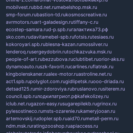
mobilvest.ru
bbd.net.ru
mebelshop.msk.ru
smp-forum.ru
bastion-td.ru
kosmoscreative.ru
avrmotors.ru
art-galadesign.ru
tiffany-c.ru
ecostep-samara.ru
d-p.spb.ru
галактика73.рф
sko.com.ru
davitamebel-spb.ru
fotsis.ru
tesiaes.ru
kokoroyari.spb.ru
blesna-kazan.ru
mossilver.ru
lenderoq.ru
sergeydobrin.ru
tochkazvuka.msk.ru
people-of-art.ru
bezzubova.ru
clubtibet.ru
orior-aks.ru
dynamoauto.ru
szk-favorit.ru
carlines.ru
flatnsk.ru
kingbolenskaner.ru
alex-motor.ru
astroline.net.ru
act1.spb.ru
polyglot.com.ru
gidlipetsk.ru
ooo-driada.ru
detsad125.ru
mir-zdoroviya.ru
bruslanovo.ru
siterem.ru
council.spb.ru
лодкипатриот.рф
kafekolizey.ru
iclub.net.ru
gazon-easy.ru
sugarepilekb.ru
grinox.ru
pylesostineco.ru
msts-ozarenie.ru
kameryjooan.ru
artemovskij.ru
dopler.spb.ru
aid70.ru
metall-perm.ru
ndm.msk.ru
ratingzooshop.ru
apiaccess.ru