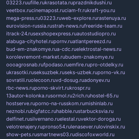
03223.ru
ufille.ru
krasotata.ru
prazdnikdushi.ru
veetbox.ru
cinemapost.ru
ciam-fr.ru
kraft-you.ru
mega-press.ru
03223.ru
web-explore.ru
rastenuya.ru
eurovision-russia.ru
strah-news.ru
freeride-team.ru
itrack-24.ru
sexshopexpress.ru
autostudiopro.ru
alabuga-cityhotel.ru
pornv.ru
atlantpereezd.ru
bud-em-znakomye.ru
a-cdc.ru
elektrostal-news.ru
korolevremont-market.ru
budem-znakomye.ru
oooagrosnab.ru
fpodaso.ru
emfire.ru
pro-otdelky.ru
ukrasotki.ru
seksuzbek.ru
seks-uzbek.ru
porno-vk.ru
sovratili.ru
olecoon.ru
vd-dosug.ru
adonyev.ru
rbc-news.ru
porno-skvirt.ru
krospr.ru
13autor-kolonka.ru
sormol.ru
2rich.ru
hostel-65.ru
hostserve.ru
porno-na-russkom.ru
mishinlab.ru
neznobi.ru
bigfatcc.ru
habble.ru
starbucksvia.ru
delfinet.ru
silvernano.ru
elestal.ru
vektor-doroga.ru
velotrenajery.ru
pronso54.ru
lenasever.ru
lovinskix.ru
show-pets.ru
smartnews03.ru
discofoxworld.ru