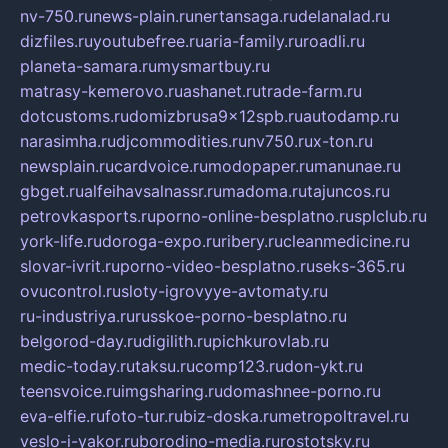
nv-750.ru
news-plain.ru
nertansaga.ru
delanalad.ru
dizfiles.ru
youtubefree.ru
aria-family.ru
roadli.ru
planeta-samara.ru
mysmartbuy.ru
matrasy-kemerovo.ru
ashanet.ru
trade-farm.ru
dotcustoms.ru
domizbrusa9x12spb.ru
autodamp.ru
narasimha.ru
djcommodities.ru
nv750.ru
x-ton.ru
newsplain.ru
cardvoice.ru
modopaper.ru
manunae.ru
gbget.ru
alfeihavsalnassr.ru
madoma.ru
tajuncos.ru
petrovkasports.ru
porno-online-besplatno.ru
splclub.ru
york-life.ru
doroga-expo.ru
ribery.ru
cleanmedicine.ru
slovar-ivrit.ru
porno-video-besplatno.ru
seks-365.ru
ovucontrol.ru
sloty-igrovyye-avtomaty.ru
ru-industriya.ru
russkoe-porno-besplatno.ru
belgorod-day.ru
digilith.ru
pichkurovlab.ru
medic-today.ru
taksu.ru
comp123.ru
don-ykt.ru
teensvoice.ru
imgsharing.ru
domashnee-porno.ru
eva-elfie.ru
foto-tur.ru
biz-doska.ru
metropoltravel.ru
veslo-i-yakor.ru
borodino-media.ru
rostotsky.ru