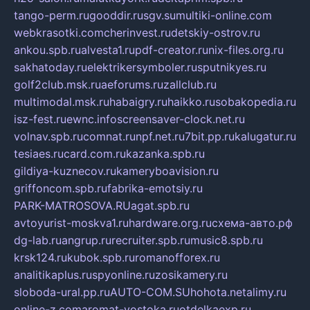
tango-perm.ru
gooddir.ru
sgv.su
multiki-online.com
webkrasotki.com
cherinvest.ru
detskiy-ostrov.ru
ankou.spb.ru
alvesta1.ru
pdf-creator.ru
nix-files.org.ru
sakhatoday.ru
elektrikersymboler.ru
sputnikyes.ru
golf2club.msk.ru
aeforums.ru
zallclub.ru
multimodal.msk.ru
habaigry.ru
haikko.ru
sobakopedia.ru
isz-fest.ru
ewnc.info
screensaver-clock.net.ru
volnav.spb.ru
comnat.ru
npf.net.ru
7bit.pp.ru
kalugatur.ru
tesiaes.ru
card.com.ru
kazanka.spb.ru
gildiya-kuznecov.ru
kameryboavision.ru
griffoncom.spb.ru
fabrika-emotsiy.ru
PARK-MATROSOVA.RU
agat.spb.ru
avtoyurist-moskva1.ru
hardware.org.ru
схема-авто.рф
dg-lab.ru
angrup.ru
recruiter.spb.ru
music8.spb.ru
krsk124.ru
kubok.spb.ru
romanofforex.ru
analitikaplus.ru
spyonline.ru
zosikamery.ru
sloboda-ural.pp.ru
AUTO-COM.SU
hohota.net
alimy.ru
online-z.com
aromat-vostoka.ru
otdelkaexp.ru