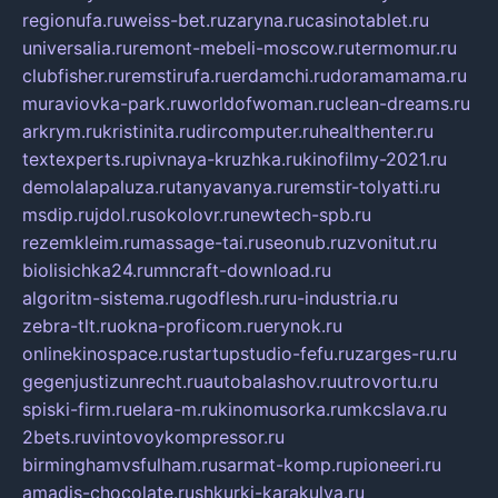
regionufa.ru
weiss-bet.ru
zaryna.ru
casinotablet.ru
universalia.ru
remont-mebeli-moscow.ru
termomur.ru
clubfisher.ru
remstirufa.ru
erdamchi.ru
doramamama.ru
muraviovka-park.ru
worldofwoman.ru
clean-dreams.ru
arkrym.ru
kristinita.ru
dircomputer.ru
healthenter.ru
textexperts.ru
pivnaya-kruzhka.ru
kinofilmy-2021.ru
demolalapaluza.ru
tanyavanya.ru
remstir-tolyatti.ru
msdip.ru
jdol.ru
sokolovr.ru
newtech-spb.ru
rezemkleim.ru
massage-tai.ru
seonub.ru
zvonitut.ru
biolisichka24.ru
mncraft-download.ru
algoritm-sistema.ru
godflesh.ru
ru-industria.ru
zebra-tlt.ru
okna-proficom.ru
erynok.ru
onlinekinospace.ru
startupstudio-fefu.ru
zarges-ru.ru
gegenjustizunrecht.ru
autobalashov.ru
utrovortu.ru
spiski-firm.ru
elara-m.ru
kinomusorka.ru
mkcslava.ru
2bets.ru
vintovoykompressor.ru
birminghamvsfulham.ru
sarmat-komp.ru
pioneeri.ru
amadis-chocolate.ru
shkurki-karakulya.ru