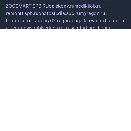
ZOOSMART.SPB.RU
dalakony.ru
medikijob.ru
remontt.spb.ru
photostudia.spb.ru
myragon.ru
terramia.ru
academy62.ru
gardengallereya.ru
rti.com.ru
artem-news.ru
biserinca.ru
krasnodarkurort.com
imshowtv.ru
mebel-v-tule.ru
mobtopik.ru
pcsecurity.net.ru
tool-sib.ru
multimetrunit.ru
sp-tour.ru
fan-cs.ru
santeh-russia.ru
symbian9.net.ru
DSHAIR.RU
tmmotors.spb.ru
xjocuricopii.com
musavtomat.msk.ru
obustrojdom.ru
sovetcik.ru
ybaranovskaya.ru
ppknews.ru
cult-alshei.ru
JAPANRUSSIA.RU
proekciyamebel.ru
imper-finans.ru
rim.org.ru
glamourai.ru
brassminus.ru
zabor-pro.ru
ftn.pp.ru
dorogoe58.ru
laimengpacker.ru
kuzova-zapchasti.ru
sageerp.ru
taxodrom.ru
dsrazvitie.ru
hardcity.net.ru
ratinghomegames.ru
topservice25.ru
gubernyan.ru
gtglasslined.ru
ii4.ru
tssport.spb.ru
andorra24.com
blackwallstreet.ru
oboimos.ru
optim-doors.com.ru
ikuch.ru
nycr.org.ru
npa21.ru
vremya-ch.spb.ru