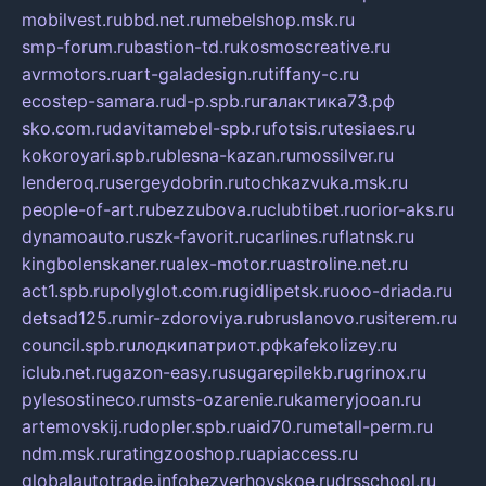
mobilvest.ru
bbd.net.ru
mebelshop.msk.ru
smp-forum.ru
bastion-td.ru
kosmoscreative.ru
avrmotors.ru
art-galadesign.ru
tiffany-c.ru
ecostep-samara.ru
d-p.spb.ru
галактика73.рф
sko.com.ru
davitamebel-spb.ru
fotsis.ru
tesiaes.ru
kokoroyari.spb.ru
blesna-kazan.ru
mossilver.ru
lenderoq.ru
sergeydobrin.ru
tochkazvuka.msk.ru
people-of-art.ru
bezzubova.ru
clubtibet.ru
orior-aks.ru
dynamoauto.ru
szk-favorit.ru
carlines.ru
flatnsk.ru
kingbolenskaner.ru
alex-motor.ru
astroline.net.ru
act1.spb.ru
polyglot.com.ru
gidlipetsk.ru
ooo-driada.ru
detsad125.ru
mir-zdoroviya.ru
bruslanovo.ru
siterem.ru
council.spb.ru
лодкипатриот.рф
kafekolizey.ru
iclub.net.ru
gazon-easy.ru
sugarepilekb.ru
grinox.ru
pylesostineco.ru
msts-ozarenie.ru
kameryjooan.ru
artemovskij.ru
dopler.spb.ru
aid70.ru
metall-perm.ru
ndm.msk.ru
ratingzooshop.ru
apiaccess.ru
globalautotrade.info
bezverhovskoe.ru
drsschool.ru