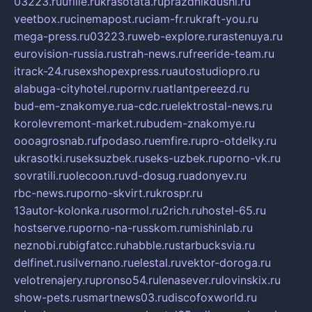
03223.ru
ufille.ru
krasotata.ru
prazdnikdushi.ru
veetbox.ru
cinemapost.ru
ciam-fr.ru
kraft-you.ru
mega-press.ru
03223.ru
web-explore.ru
rastenuya.ru
eurovision-russia.ru
strah-news.ru
freeride-team.ru
itrack-24.ru
sexshopexpress.ru
autostudiopro.ru
alabuga-cityhotel.ru
pornv.ru
atlantpereezd.ru
bud-em-znakomye.ru
a-cdc.ru
elektrostal-news.ru
korolevremont-market.ru
budem-znakomye.ru
oooagrosnab.ru
fpodaso.ru
emfire.ru
pro-otdelky.ru
ukrasotki.ru
seksuzbek.ru
seks-uzbek.ru
porno-vk.ru
sovratili.ru
olecoon.ru
vd-dosug.ru
adonyev.ru
rbc-news.ru
porno-skvirt.ru
krospr.ru
13autor-kolonka.ru
sormol.ru
2rich.ru
hostel-65.ru
hostserve.ru
porno-na-russkom.ru
mishinlab.ru
neznobi.ru
bigfatcc.ru
habble.ru
starbucksvia.ru
delfinet.ru
silvernano.ru
elestal.ru
vektor-doroga.ru
velotrenajery.ru
pronso54.ru
lenasever.ru
lovinskix.ru
show-pets.ru
smartnews03.ru
discofoxworld.ru