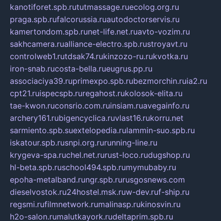
kanotiforet.spb.ru
tutmassage.ru
ecolog.org.ru
praga.spb.ru
falcorussia.ru
autodoctorservis.ru
kamertondom.spb.ru
net-life.net.ru
avto-vozim.ru
sakhcamera.ru
alliance-electro.spb.ru
stroyavt.ru
controlweb1.ru
tdsak74.ru
kinzozo-ru.ru
kvotka.ru
iron-snab.ru
costa-bella.ru
eugrus.pp.ru
associaciya39.ru
primexpo.spb.ru
bezmorchin.ru
ia2.ru
cpt21.ru
ispecspb.ru
regahost.ru
kolosok-elita.ru
tae-kwon.ru
consrio.com.ru
insiam.ru
avegainfo.ru
archery161.ru
bigencyclica.ru
vlast16.ru
korru.net
sarmiento.spb.su
extelopedia.ru
lammin-suo.spb.ru
iskatour.spb.ru
snpi.org.ru
running-line.ru
krygeva-spa.ru
chel.net.ru
rust-loco.ru
dugshop.ru
hl-beta.spb.ru
school494.spb.ru
mymubaby.ru
epoha-metalband.ru
ngr.spb.ru
rusgosnews.com
dieselvostok.ru
24hostel.msk.ru
w-dev.ru
f-ship.ru
regsmi.ru
filmnetwork.ru
malinasp.ru
kinosvin.ru
h2o-salon.ru
malutkayork.ru
deltaprim.spb.ru