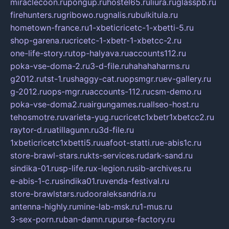
miraclecoon.ru
pongup.ru
hostel65.ru
liura.ru
glasspb.ru
firehunters.ru
gribowo.ru
gnalis.ru
bulkitula.ru
hometown-france.ru
1-xbeticricetc-1-xbetti-5.ru
shop-garena.ru
cricetc-1-xbetr-1-xbetcc-2.ru
one-life-story.ru
top-halyava.ru
accounts112.ru
poka-vse-doma-2.ru
3-d-file.ru
hahahaharms.ru
g2012.ru
tst-1.ru
shaggy-cat.ru
opsmgr.ru
ev-gallery.ru
g-2012.ru
ops-mgr.ru
accounts-112.ru
csm-demo.ru
poka-vse-doma2.ru
airgungames.ru
allseo-host.ru
tehosmotre.ru
varieta-yug.ru
cricetc1xbetr1xbetcc2.ru
raytor-d.ru
atillagunn.ru
3d-file.ru
1xbeticricetc1xbetti5.ru
uafoot-statti.ru
e-abis1c.ru
store-brawl-stars.ru
kts-services.ru
dark-sand.ru
sindika-01.ru
sp-life.ru
x-legion.ru
sib-archives.ru
e-abis-1-c.ru
sindika01.ru
venda-festival.ru
store-brawlstars.ru
dooraleksandria.ru
antenna-highly.ru
mine-lab-msk.ru
1-mus.ru
3-sex-porn.ru
ban-damn.ru
purse-factory.ru