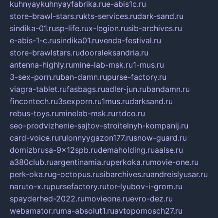
kuhnyaykuhnyayfabrika.ru
e-abis1c.ru
store-brawl-stars.ru
kts-services.ru
dark-sand.ru
sindika-01.ru
sp-life.ru
x-legion.ru
sib-archives.ru
e-abis-1-c.ru
sindika01.ru
venda-festival.ru
store-brawlstars.ru
dooraleksandria.ru
antenna-highly.ru
mine-lab-msk.ru
1-mus.ru
3-sex-porn.ru
ban-damn.ru
purse-factory.ru
viagra-tablet.ru
fasbags.ru
adler-jun.ru
bandamn.ru
fincontech.ru
3sexporn.ru
1mus.ru
darksand.ru
rebus-toys.ru
minelab-msk.ru
rtdco.ru
seo-prodvizhenie-sajtov-stroitelnyh-kompanij.ru
card-voice.ru
rulonnyygazon177.ru
snow-guard.ru
domizbrusa-9x12spb.ru
demaholding.ru
aalse.ru
a380club.ru
argentinamia.ru
perkoka.ru
movie-one.ru
perk-oka.ru
g-octopus.ru
sibarchives.ru
andreislyusar.ru
naruto-x.ru
pursefactory.ru
tor-lyubov-i-grom.ru
spayderhed-2022.ru
movieone.ru
evro-dez.ru
webamator.ru
ma-absolut1.ru
avtopomosch27.ru