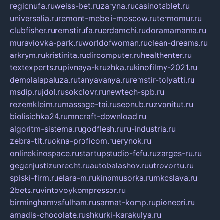
regionufa.ru
weiss-bet.ru
zaryna.ru
casinotablet.ru
universalia.ru
remont-mebeli-moscow.ru
termomur.ru
clubfisher.ru
remstirufa.ru
erdamchi.ru
doramamama.ru
muraviovka-park.ru
worldofwoman.ru
clean-dreams.ru
arkrym.ru
kristinita.ru
dircomputer.ru
healthenter.ru
textexperts.ru
pivnaya-kruzhka.ru
kinofilmy-2021.ru
demolalapaluza.ru
tanyavanya.ru
remstir-tolyatti.ru
msdip.ru
jdol.ru
sokolovr.ru
newtech-spb.ru
rezemkleim.ru
massage-tai.ru
seonub.ru
zvonitut.ru
biolisichka24.ru
mncraft-download.ru
algoritm-sistema.ru
godflesh.ru
ru-industria.ru
zebra-tlt.ru
okna-proficom.ru
erynok.ru
onlinekinospace.ru
startupstudio-fefu.ru
zarges-ru.ru
gegenjustizunrecht.ru
autobalashov.ru
utrovortu.ru
spiski-firm.ru
elara-m.ru
kinomusorka.ru
mkcslava.ru
2bets.ru
vintovoykompressor.ru
birminghamvsfulham.ru
sarmat-komp.ru
pioneeri.ru
amadis-chocolate.ru
shkurki-karakulya.ru