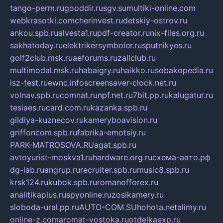
tango-perm.ru
gooddir.ru
sgv.su
multiki-online.com
webkrasotki.com
cherinvest.ru
detskiy-ostrov.ru
ankou.spb.ru
alvesta1.ru
pdf-creator.ru
nix-files.org.ru
sakhatoday.ru
elektrikersymboler.ru
sputnikyes.ru
golf2club.msk.ru
aeforums.ru
zallclub.ru
multimodal.msk.ru
habaigry.ru
haikko.ru
sobakopedia.ru
isz-fest.ru
ewnc.info
screensaver-clock.net.ru
volnav.spb.ru
comnat.ru
npf.net.ru
7bit.pp.ru
kalugatur.ru
tesiaes.ru
card.com.ru
kazanka.spb.ru
gildiya-kuznecov.ru
kameryboavision.ru
griffoncom.spb.ru
fabrika-emotsiy.ru
PARK-MATROSOVA.RU
agat.spb.ru
avtoyurist-moskva1.ru
hardware.org.ru
схема-авто.рф
dg-lab.ru
angrup.ru
recruiter.spb.ru
music8.spb.ru
krsk124.ru
kubok.spb.ru
romanofforex.ru
analitikaplus.ru
spyonline.ru
zosikamery.ru
sloboda-ural.pp.ru
AUTO-COM.SU
hohota.net
alimy.ru
online-z.com
aromat-vostoka.ru
otdelkaexp.ru