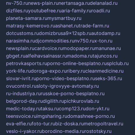
nv-750.ru
news-plain.ru
nertansaga.ru
delanalad.ru
dizfiles.ru
youtubefree.ru
aria-family.ru
roadli.ru
planeta-samara.ru
mysmartbuy.ru
matrasy-kemerovo.ru
ashanet.ru
trade-farm.ru
dotcustoms.ru
domizbrusa9x12spb.ru
autodamp.ru
narasimha.ru
djcommodities.ru
nv750.ru
x-ton.ru
newsplain.ru
cardvoice.ru
modopaper.ru
manunae.ru
gbget.ru
alfeihavsalnassr.ru
madoma.ru
tajuncos.ru
petrovkasports.ru
porno-online-besplatno.ru
splclub.ru
york-life.ru
doroga-expo.ru
ribery.ru
cleanmedicine.ru
slovar-ivrit.ru
porno-video-besplatno.ru
seks-365.ru
ovucontrol.ru
sloty-igrovyye-avtomaty.ru
ru-industriya.ru
russkoe-porno-besplatno.ru
belgorod-day.ru
digilith.ru
pichkurovlab.ru
medic-today.ru
taksu.ru
comp123.ru
don-ykt.ru
teensvoice.ru
imgsharing.ru
domashnee-porno.ru
eva-elfie.ru
foto-tur.ru
biz-doska.ru
metropoltravel.ru
veslo-i-yakor.ru
borodino-media.ru
rostotsky.ru