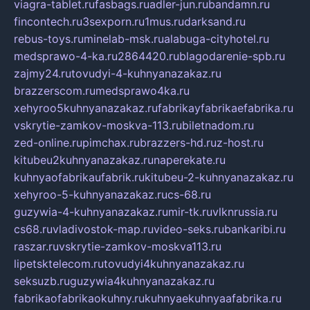
viagra-tablet.ru
fasbags.ru
adler-jun.ru
bandamn.ru
fincontech.ru
3sexporn.ru
1mus.ru
darksand.ru
rebus-toys.ru
minelab-msk.ru
alabuga-cityhotel.ru
medsprawo-4-ka.ru
2864420.ru
blagodarenie-spb.ru
zajmy24.ru
tovudyi-4-kuhnyanazakaz.ru
brazzerscom.ru
medsprawo4ka.ru
xehyroo5kuhnyanazakaz.ru
fabrikayfabrikaefabrika.ru
vskrytie-zamkov-moskva-113.ru
biletnadom.ru
zed-online.ru
pimchax.ru
brazzers-hd.ru
z-host.ru
kitubeu2kuhnyanazakaz.ru
naperekate.ru
kuhnyaofabrikaufabrik.ru
kitubeu-2-kuhnyanazakaz.ru
xehyroo-5-kuhnyanazakaz.ru
cs-68.ru
guzywia-4-kuhnyanazakaz.ru
mir-tk.ru
vlknrussia.ru
cs68.ru
vladivostok-map.ru
video-seks.ru
bankaribi.ru
raszar.ru
vskrytie-zamkov-moskva113.ru
lipetsktelecom.ru
tovudyi4kuhnyanazakaz.ru
seksuzb.ru
guzywia4kuhnyanazakaz.ru
fabrikaofabrikaokuhny.ru
kuhnyaekuhnyaafabrika.ru