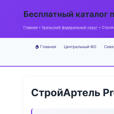
Бесплатный каталог 
Главная
»
Уральский федеральный округ
» СтройА
🏠 Главная
Центральный ФО
Севе
СтройАртель Pr