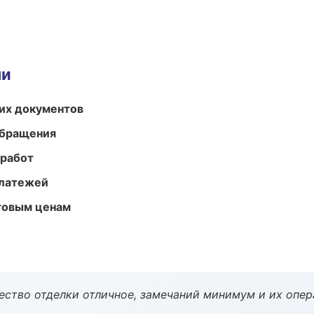
ми
их документов
обращения
 работ
платежей
птовым ценам
чество отделки отличное, замечаний минимум и их опер