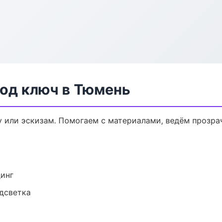
од ключ в Тюмень
у или эскизам. Помогаем с материалами, ведём прозр
динг
одсветка