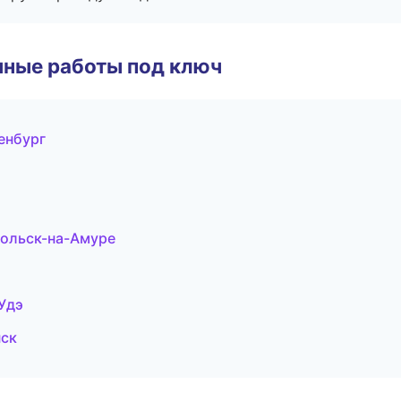
чные работы под ключ
енбург
ольск-на-Амуре
Удэ
нск