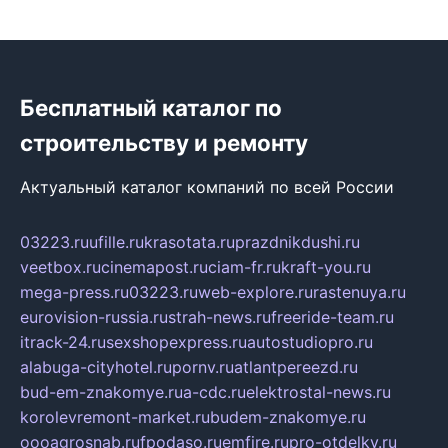
Бесплатный каталог по
строительству и ремонту
Актуальный каталог компаний по всей России
03223.ru
ufille.ru
krasotata.ru
prazdnikdushi.ru
veetbox.ru
cinemapost.ru
ciam-fr.ru
kraft-you.ru
mega-press.ru
03223.ru
web-explore.ru
rastenuya.ru
eurovision-russia.ru
strah-news.ru
freeride-team.ru
itrack-24.ru
sexshopexpress.ru
autostudiopro.ru
alabuga-cityhotel.ru
pornv.ru
atlantpereezd.ru
bud-em-znakomye.ru
a-cdc.ru
elektrostal-news.ru
korolevremont-market.ru
budem-znakomye.ru
oooagrosnab.ru
fpodaso.ru
emfire.ru
pro-otdelky.ru