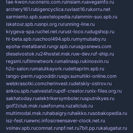
tae-kwon.ru
consrio.com.ru
insiam.ru
avegainfo.ru
archery161.ru
bigencyclica.ru
vlast16.ru
korru.net
sarmiento.spb.su
extelopedia.ru
lammin-suo.spb.ru
iskatour.spb.ru
snpi.org.ru
running-line.ru
krygeva-spa.ru
chel.net.ru
rust-loco.ru
dugshop.ru
hl-beta.spb.ru
school494.spb.ru
mymubaby.ru
epoha-metalband.ru
ngr.spb.ru
rusgosnews.com
dieselvostok.ru
24hostel.msk.ru
w-dev.ru
f-ship.ru
regsmi.ru
filmnetwork.ru
malinasp.ru
kinosvin.ru
h2o-salon.ru
malutkayork.ru
deltaprim.spb.ru
tango-perm.ru
gooddir.ru
sgv.su
multiki-online.com
webkrasotki.com
cherinvest.ru
detskiy-ostrov.ru
ankou.spb.ru
alvesta1.ru
pdf-creator.ru
nix-files.org.ru
sakhatoday.ru
elektrikersymboler.ru
sputnikyes.ru
golf2club.msk.ru
aeforums.ru
zallclub.ru
multimodal.msk.ru
habaigry.ru
haikko.ru
sobakopedia.ru
isz-fest.ru
ewnc.info
screensaver-clock.net.ru
volnav.spb.ru
comnat.ru
npf.net.ru
7bit.pp.ru
kalugatur.ru