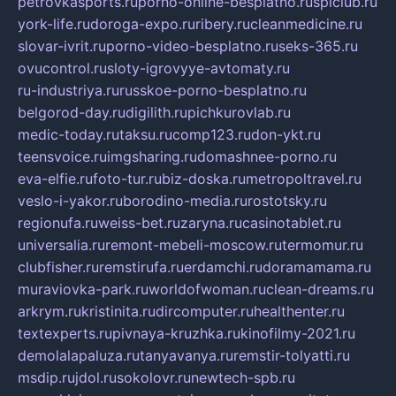
petrovkasports.ru
porno-online-besplatno.ru
splclub.ru
york-life.ru
doroga-expo.ru
ribery.ru
cleanmedicine.ru
slovar-ivrit.ru
porno-video-besplatno.ru
seks-365.ru
ovucontrol.ru
sloty-igrovyye-avtomaty.ru
ru-industriya.ru
russkoe-porno-besplatno.ru
belgorod-day.ru
digilith.ru
pichkurovlab.ru
medic-today.ru
taksu.ru
comp123.ru
don-ykt.ru
teensvoice.ru
imgsharing.ru
domashnee-porno.ru
eva-elfie.ru
foto-tur.ru
biz-doska.ru
metropoltravel.ru
veslo-i-yakor.ru
borodino-media.ru
rostotsky.ru
regionufa.ru
weiss-bet.ru
zaryna.ru
casinotablet.ru
universalia.ru
remont-mebeli-moscow.ru
termomur.ru
clubfisher.ru
remstirufa.ru
erdamchi.ru
doramamama.ru
muraviovka-park.ru
worldofwoman.ru
clean-dreams.ru
arkrym.ru
kristinita.ru
dircomputer.ru
healthenter.ru
textexperts.ru
pivnaya-kruzhka.ru
kinofilmy-2021.ru
demolalapaluza.ru
tanyavanya.ru
remstir-tolyatti.ru
msdip.ru
jdol.ru
sokolovr.ru
newtech-spb.ru