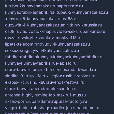
kitubeu2kuhnyanazakaz.ru
naperekate.ru
kuhnyaofabrikaufabrik.ru
kitubeu-2-kuhnyanazakaz.ru
xehyroo-5-kuhnyanazakaz.ru
cs-68.ru
guzywia-4-kuhnyanazakaz.ru
mir-tk.ru
vlknrussia.ru
cs68.ru
vladivostok-map.ru
video-seks.ru
bankaribi.ru
raszar.ru
vskrytie-zamkov-moskva113.ru
lipetsktelecom.ru
tovudyi4kuhnyanazakaz.ru
seksuzb.ru
guzywia4kuhnyanazakaz.ru
fabrikaofabrikaokuhny.ru
kuhnyaekuhnyaafabrika.ru
kuhnyaykuhnyayfabrika.ru
e-abis1c.ru
store-brawl-stars.ru
kts-services.ru
dark-sand.ru
sindika-01.ru
sp-life.ru
x-legion.ru
sib-archives.ru
e-abis-1-c.ru
sindika01.ru
venda-festival.ru
store-brawlstars.ru
dooraleksandria.ru
antenna-highly.ru
mine-lab-msk.ru
1-mus.ru
3-sex-porn.ru
ban-damn.ru
purse-factory.ru
viagra-tablet.ru
fasbags.ru
adler-jun.ru
bandamn.ru