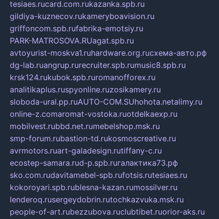
tesiaes.ru
card.com.ru
kazanka.spb.ru
gildiya-kuznecov.ru
kameryboavision.ru
griffoncom.spb.ru
fabrika-emotsiy.ru
PARK-MATROSOVA.RU
agat.spb.ru
avtoyurist-moskva1.ru
hardware.org.ru
схема-авто.рф
dg-lab.ru
angrup.ru
recruiter.spb.ru
music8.spb.ru
krsk124.ru
kubok.spb.ru
romanofforex.ru
analitikaplus.ru
spyonline.ru
zosikamery.ru
sloboda-ural.pp.ru
AUTO-COM.SU
hohota.net
alimy.ru
online-z.com
aromat-vostoka.ru
otdelkaexp.ru
mobilvest.ru
bbd.net.ru
mebelshop.msk.ru
smp-forum.ru
bastion-td.ru
kosmoscreative.ru
avrmotors.ru
art-galadesign.ru
tiffany-c.ru
ecostep-samara.ru
d-p.spb.ru
галактика73.рф
sko.com.ru
davitamebel-spb.ru
fotsis.ru
tesiaes.ru
kokoroyari.spb.ru
blesna-kazan.ru
mossilver.ru
lenderoq.ru
sergeydobrin.ru
tochkazvuka.msk.ru
people-of-art.ru
bezzubova.ru
clubtibet.ru
orior-aks.ru