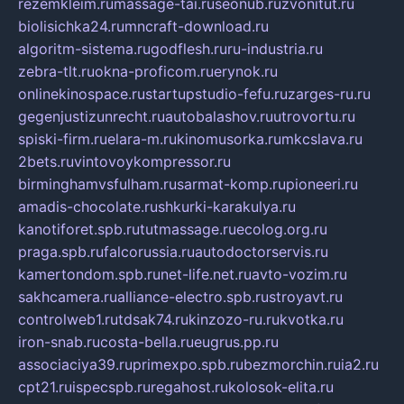
rezemkleim.ru
massage-tai.ru
seonub.ru
zvonitut.ru
biolisichka24.ru
mncraft-download.ru
algoritm-sistema.ru
godflesh.ru
ru-industria.ru
zebra-tlt.ru
okna-proficom.ru
erynok.ru
onlinekinospace.ru
startupstudio-fefu.ru
zarges-ru.ru
gegenjustizunrecht.ru
autobalashov.ru
utrovortu.ru
spiski-firm.ru
elara-m.ru
kinomusorka.ru
mkcslava.ru
2bets.ru
vintovoykompressor.ru
birminghamvsfulham.ru
sarmat-komp.ru
pioneeri.ru
amadis-chocolate.ru
shkurki-karakulya.ru
kanotiforet.spb.ru
tutmassage.ru
ecolog.org.ru
praga.spb.ru
falcorussia.ru
autodoctorservis.ru
kamertondom.spb.ru
net-life.net.ru
avto-vozim.ru
sakhcamera.ru
alliance-electro.spb.ru
stroyavt.ru
controlweb1.ru
tdsak74.ru
kinzozo-ru.ru
kvotka.ru
iron-snab.ru
costa-bella.ru
eugrus.pp.ru
associaciya39.ru
primexpo.spb.ru
bezmorchin.ru
ia2.ru
cpt21.ru
ispecspb.ru
regahost.ru
kolosok-elita.ru