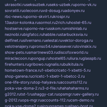
ukrasotki.ru
seksuzbek.ru
seks-uzbek.ru
porno-vk.ru
sovratili.ru
olecoon.ru
vd-dosug.ru
adonyev.ru
rbc-news.ru
porno-skvirt.ru
krospr.ru
13autor-kolonka.ru
sormol.ru
2rich.ru
hostel-65.ru
hostserve.ru
porno-na-russkom.ru
mishinlab.ru
neznobi.ru
bigfatcc.ru
habble.ru
starbucksvia.ru
delfinet.ru
silvernano.ru
elestal.ru
vektor-doroga.ru
velotrenajery.ru
pronso54.ru
lenasever.ru
lovinskix.ru
show-pets.ru
smartnews03.ru
discofoxworld.ru
miraclecoon.ru
pongup.ru
hostel65.ru
liura.ru
glasspb.ru
firehunters.ru
gribowo.ru
gnalis.ru
bulkitula.ru
hometown-france.ru
1-xbeticricetc-1-xbetti-5.ru
shop-garena.ru
cricetc-1-xbetr-1-xbetcc-2.ru
one-life-story.ru
top-halyava.ru
accounts112.ru
poka-vse-doma-2.ru
3-d-file.ru
hahahaharms.ru
g2012.ru
tst-1.ru
shaggy-cat.ru
opsmgr.ru
ev-gallery.ru
g-2012.ru
ops-mgr.ru
accounts-112.ru
csm-demo.ru
poka-vse-doma2.ru
airgungames.ru
allseo-host.ru