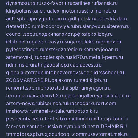
dynamoauto.ru
szk-favorit.ru
carlines.ru
flatnsk.ru
kingbolenskaner.ru
alex-motor.ru
astroline.net.ru
act1.spb.ru
polyglot.com.ru
gidlipetsk.ru
ooo-driada.ru
detsad125.ru
mir-zdoroviya.ru
bruslanovo.ru
siterem.ru
council.spb.ru
лодкипатриот.рф
kafekolizey.ru
iclub.net.ru
gazon-easy.ru
sugarepilekb.ru
grinox.ru
pylesostineco.ru
msts-ozarenie.ru
kameryjooan.ru
artemovskij.ru
dopler.spb.ru
aid70.ru
metall-perm.ru
ndm.msk.ru
ratingzooshop.ru
apiaccess.ru
globalautotrade.info
bezverhovskoe.ru
drsschool.ru
ZOOSMART.SPB.RU
dalakony.ru
medikijob.ru
remontt.spb.ru
photostudia.spb.ru
myragon.ru
terramia.ru
academy62.ru
gardengallereya.ru
rti.com.ru
artem-news.ru
biserinca.ru
krasnodarkurort.com
imshowtv.ru
mebel-v-tule.ru
mobtopik.ru
pcsecurity.net.ru
tool-sib.ru
multimetrunit.ru
sp-tour.ru
fan-cs.ru
santeh-russia.ru
symbian9.net.ru
DSHAIR.RU
tmmotors.spb.ru
xjocuricopii.com
musavtomat.msk.ru