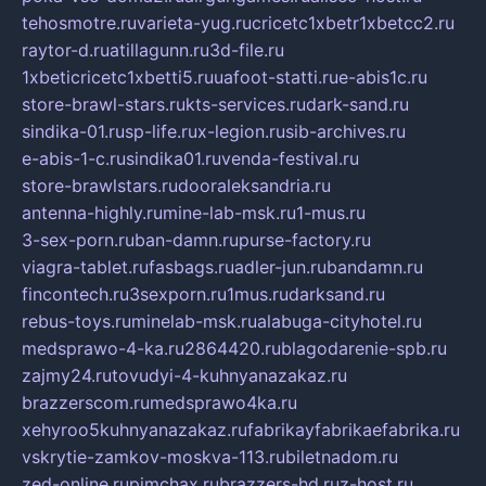
tehosmotre.ru
varieta-yug.ru
cricetc1xbetr1xbetcc2.ru
raytor-d.ru
atillagunn.ru
3d-file.ru
1xbeticricetc1xbetti5.ru
uafoot-statti.ru
e-abis1c.ru
store-brawl-stars.ru
kts-services.ru
dark-sand.ru
sindika-01.ru
sp-life.ru
x-legion.ru
sib-archives.ru
e-abis-1-c.ru
sindika01.ru
venda-festival.ru
store-brawlstars.ru
dooraleksandria.ru
antenna-highly.ru
mine-lab-msk.ru
1-mus.ru
3-sex-porn.ru
ban-damn.ru
purse-factory.ru
viagra-tablet.ru
fasbags.ru
adler-jun.ru
bandamn.ru
fincontech.ru
3sexporn.ru
1mus.ru
darksand.ru
rebus-toys.ru
minelab-msk.ru
alabuga-cityhotel.ru
medsprawo-4-ka.ru
2864420.ru
blagodarenie-spb.ru
zajmy24.ru
tovudyi-4-kuhnyanazakaz.ru
brazzerscom.ru
medsprawo4ka.ru
xehyroo5kuhnyanazakaz.ru
fabrikayfabrikaefabrika.ru
vskrytie-zamkov-moskva-113.ru
biletnadom.ru
zed-online.ru
pimchax.ru
brazzers-hd.ru
z-host.ru