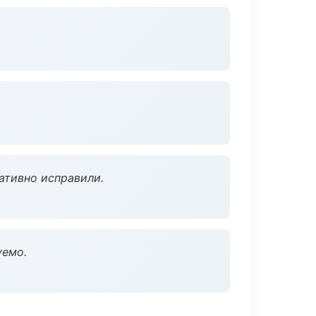
ативно исправили.
уемо.