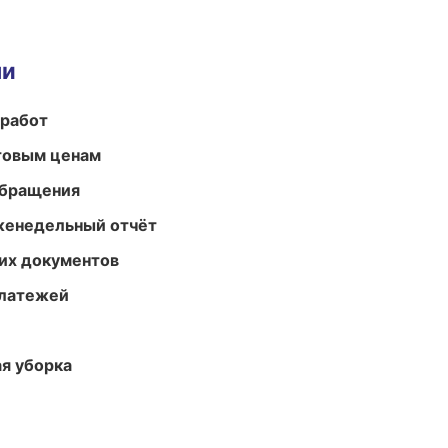
ми
 работ
птовым ценам
обращения
женедельный отчёт
их документов
платежей
ая уборка