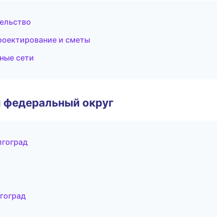
тельство
роектирование и сметы
ные сети
 федеральный округ
лгоград
гоград