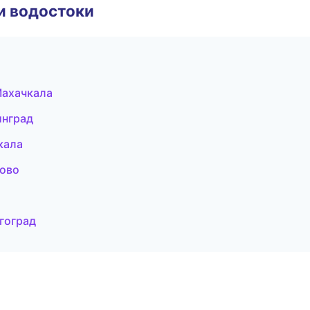
и водостоки
Махачкала
инград
кала
ово
гоград