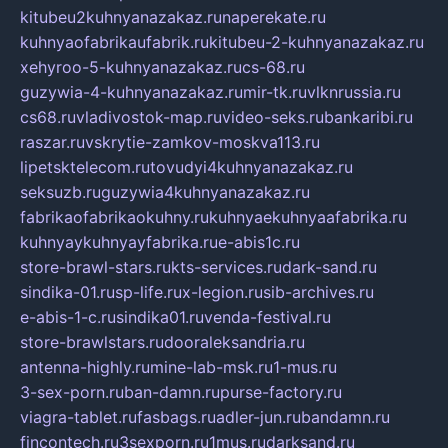
kitubeu2kuhnyanazakaz.ru
naperekate.ru
kuhnyaofabrikaufabrik.ru
kitubeu-2-kuhnyanazakaz.ru
xehyroo-5-kuhnyanazakaz.ru
cs-68.ru
guzywia-4-kuhnyanazakaz.ru
mir-tk.ru
vlknrussia.ru
cs68.ru
vladivostok-map.ru
video-seks.ru
bankaribi.ru
raszar.ru
vskrytie-zamkov-moskva113.ru
lipetsktelecom.ru
tovudyi4kuhnyanazakaz.ru
seksuzb.ru
guzywia4kuhnyanazakaz.ru
fabrikaofabrikaokuhny.ru
kuhnyaekuhnyaafabrika.ru
kuhnyaykuhnyayfabrika.ru
e-abis1c.ru
store-brawl-stars.ru
kts-services.ru
dark-sand.ru
sindika-01.ru
sp-life.ru
x-legion.ru
sib-archives.ru
e-abis-1-c.ru
sindika01.ru
venda-festival.ru
store-brawlstars.ru
dooraleksandria.ru
antenna-highly.ru
mine-lab-msk.ru
1-mus.ru
3-sex-porn.ru
ban-damn.ru
purse-factory.ru
viagra-tablet.ru
fasbags.ru
adler-jun.ru
bandamn.ru
fincontech.ru
3sexporn.ru
1mus.ru
darksand.ru