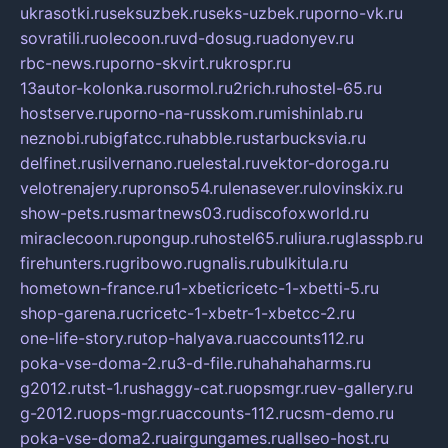
ukrasotki.ru
seksuzbek.ru
seks-uzbek.ru
porno-vk.ru
sovratili.ru
olecoon.ru
vd-dosug.ru
adonyev.ru
rbc-news.ru
porno-skvirt.ru
krospr.ru
13autor-kolonka.ru
sormol.ru
2rich.ru
hostel-65.ru
hostserve.ru
porno-na-russkom.ru
mishinlab.ru
neznobi.ru
bigfatcc.ru
habble.ru
starbucksvia.ru
delfinet.ru
silvernano.ru
elestal.ru
vektor-doroga.ru
velotrenajery.ru
pronso54.ru
lenasever.ru
lovinskix.ru
show-pets.ru
smartnews03.ru
discofoxworld.ru
miraclecoon.ru
pongup.ru
hostel65.ru
liura.ru
glasspb.ru
firehunters.ru
gribowo.ru
gnalis.ru
bulkitula.ru
hometown-france.ru
1-xbeticricetc-1-xbetti-5.ru
shop-garena.ru
cricetc-1-xbetr-1-xbetcc-2.ru
one-life-story.ru
top-halyava.ru
accounts112.ru
poka-vse-doma-2.ru
3-d-file.ru
hahahaharms.ru
g2012.ru
tst-1.ru
shaggy-cat.ru
opsmgr.ru
ev-gallery.ru
g-2012.ru
ops-mgr.ru
accounts-112.ru
csm-demo.ru
poka-vse-doma2.ru
airgungames.ru
allseo-host.ru