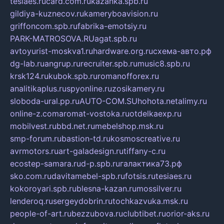
tesiaes.ru
card.com.ru
kazanka.spb.ru
gildiya-kuznecov.ru
kameryboavision.ru
griffoncom.spb.ru
fabrika-emotsiy.ru
PARK-MATROSOVA.RU
agat.spb.ru
avtoyurist-moskva1.ru
hardware.org.ru
схема-авто.рф
dg-lab.ru
angrup.ru
recruiter.spb.ru
music8.spb.ru
krsk124.ru
kubok.spb.ru
romanofforex.ru
analitikaplus.ru
spyonline.ru
zosikamery.ru
sloboda-ural.pp.ru
AUTO-COM.SU
hohota.net
alimy.ru
online-z.com
aromat-vostoka.ru
otdelkaexp.ru
mobilvest.ru
bbd.net.ru
mebelshop.msk.ru
smp-forum.ru
bastion-td.ru
kosmoscreative.ru
avrmotors.ru
art-galadesign.ru
tiffany-c.ru
ecostep-samara.ru
d-p.spb.ru
галактика73.рф
sko.com.ru
davitamebel-spb.ru
fotsis.ru
tesiaes.ru
kokoroyari.spb.ru
blesna-kazan.ru
mossilver.ru
lenderoq.ru
sergeydobrin.ru
tochkazvuka.msk.ru
people-of-art.ru
bezzubova.ru
clubtibet.ru
orior-aks.ru