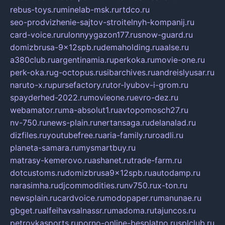
rebus-toys.ru
minelab-msk.ru
rtdco.ru
seo-prodvizhenie-sajtov-stroitelnyh-kompanij.ru
card-voice.ru
rulonnyygazon177.ru
snow-guard.ru
domizbrusa-9x12spb.ru
demaholding.ru
aalse.ru
a380club.ru
argentinamia.ru
perkoka.ru
movie-one.ru
perk-oka.ru
g-octopus.ru
sibarchives.ru
andreislyusar.ru
naruto-x.ru
pursefactory.ru
tor-lyubov-i-grom.ru
spayderhed-2022.ru
movieone.ru
evro-dez.ru
webamator.ru
ma-absolut1.ru
avtopomosch27.ru
nv-750.ru
news-plain.ru
nertansaga.ru
delanalad.ru
dizfiles.ru
youtubefree.ru
aria-family.ru
roadli.ru
planeta-samara.ru
mysmartbuy.ru
matrasy-kemerovo.ru
ashanet.ru
trade-farm.ru
dotcustoms.ru
domizbrusa9x12spb.ru
autodamp.ru
narasimha.ru
djcommodities.ru
nv750.ru
x-ton.ru
newsplain.ru
cardvoice.ru
modopaper.ru
manunae.ru
gbget.ru
alfeihavsalnassr.ru
madoma.ru
tajuncos.ru
petrovkasports.ru
porno-online-besplatno.ru
splclub.ru