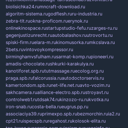
biolisichka24.ru
mncraft-download.ru
algoritm-sistema.ru
godflesh.ru
ru-industria.ru
zebra-tlt.ru
okna-proficom.ru
erynok.ru
onlinekinospace.ru
startupstudio-fefu.ru
zarges-ru.ru
gegenjustizunrecht.ru
autobalashov.ru
utrovortu.ru
spiski-firm.ru
elara-m.ru
kinomusorka.ru
mkcslava.ru
2bets.ru
vintovoykompressor.ru
birminghamvsfulham.ru
sarmat-komp.ru
pioneeri.ru
amadis-chocolate.ru
shkurki-karakulya.ru
kanotiforet.spb.ru
tutmassage.ru
ecolog.org.ru
praga.spb.ru
falcorussia.ru
autodoctorservis.ru
kamertondom.spb.ru
net-life.net.ru
avto-vozim.ru
sakhcamera.ru
alliance-electro.spb.ru
stroyavt.ru
controlweb1.ru
tdsak74.ru
kinzozo-ru.ru
kvotka.ru
iron-snab.ru
costa-bella.ru
eugrus.pp.ru
associaciya39.ru
primexpo.spb.ru
bezmorchin.ru
ia2.ru
cpt21.ru
ispecspb.ru
regahost.ru
kolosok-elita.ru
tae-kwon.ru
consrio.com.ru
insiam.ru
avegainfo.ru