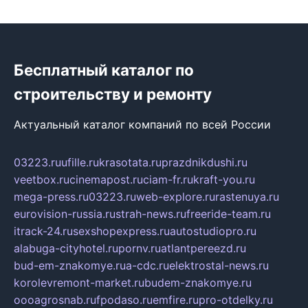
Бесплатный каталог по
строительству и ремонту
Актуальный каталог компаний по всей России
03223.ru
ufille.ru
krasotata.ru
prazdnikdushi.ru
veetbox.ru
cinemapost.ru
ciam-fr.ru
kraft-you.ru
mega-press.ru
03223.ru
web-explore.ru
rastenuya.ru
eurovision-russia.ru
strah-news.ru
freeride-team.ru
itrack-24.ru
sexshopexpress.ru
autostudiopro.ru
alabuga-cityhotel.ru
pornv.ru
atlantpereezd.ru
bud-em-znakomye.ru
a-cdc.ru
elektrostal-news.ru
korolevremont-market.ru
budem-znakomye.ru
oooagrosnab.ru
fpodaso.ru
emfire.ru
pro-otdelky.ru