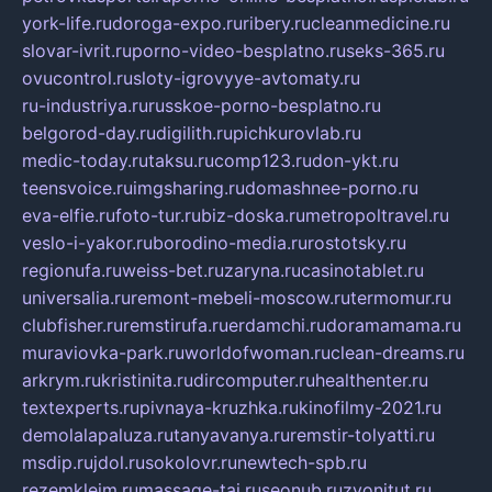
york-life.ru
doroga-expo.ru
ribery.ru
cleanmedicine.ru
slovar-ivrit.ru
porno-video-besplatno.ru
seks-365.ru
ovucontrol.ru
sloty-igrovyye-avtomaty.ru
ru-industriya.ru
russkoe-porno-besplatno.ru
belgorod-day.ru
digilith.ru
pichkurovlab.ru
medic-today.ru
taksu.ru
comp123.ru
don-ykt.ru
teensvoice.ru
imgsharing.ru
domashnee-porno.ru
eva-elfie.ru
foto-tur.ru
biz-doska.ru
metropoltravel.ru
veslo-i-yakor.ru
borodino-media.ru
rostotsky.ru
regionufa.ru
weiss-bet.ru
zaryna.ru
casinotablet.ru
universalia.ru
remont-mebeli-moscow.ru
termomur.ru
clubfisher.ru
remstirufa.ru
erdamchi.ru
doramamama.ru
muraviovka-park.ru
worldofwoman.ru
clean-dreams.ru
arkrym.ru
kristinita.ru
dircomputer.ru
healthenter.ru
textexperts.ru
pivnaya-kruzhka.ru
kinofilmy-2021.ru
demolalapaluza.ru
tanyavanya.ru
remstir-tolyatti.ru
msdip.ru
jdol.ru
sokolovr.ru
newtech-spb.ru
rezemkleim.ru
massage-tai.ru
seonub.ru
zvonitut.ru