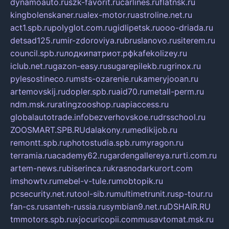
dynamoauto.ru
szk-favorit.ru
carlines.ru
flatnsk.ru
kingbolenskaner.ru
alex-motor.ru
astroline.net.ru
act1.spb.ru
polyglot.com.ru
gidlipetsk.ru
ooo-driada.ru
detsad125.ru
mir-zdoroviya.ru
bruslanovo.ru
siterem.ru
council.spb.ru
лодкипатриот.рф
kafekolizey.ru
iclub.net.ru
gazon-easy.ru
sugarepilekb.ru
grinox.ru
pylesostineco.ru
msts-ozarenie.ru
kameryjooan.ru
artemovskij.ru
dopler.spb.ru
aid70.ru
metall-perm.ru
ndm.msk.ru
ratingzooshop.ru
apiaccess.ru
globalautotrade.info
bezverhovskoe.ru
drsschool.ru
ZOOSMART.SPB.RU
dalakony.ru
medikijob.ru
remontt.spb.ru
photostudia.spb.ru
myragon.ru
terramia.ru
academy62.ru
gardengallereya.ru
rti.com.ru
artem-news.ru
biserinca.ru
krasnodarkurort.com
imshowtv.ru
mebel-v-tule.ru
mobtopik.ru
pcsecurity.net.ru
tool-sib.ru
multimetrunit.ru
sp-tour.ru
fan-cs.ru
santeh-russia.ru
symbian9.net.ru
DSHAIR.RU
tmmotors.spb.ru
xjocuricopii.com
musavtomat.msk.ru