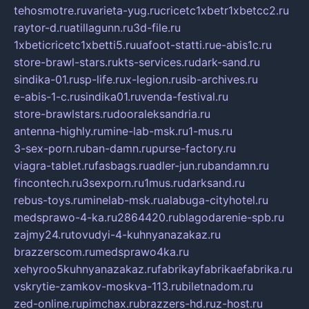
tehosmotre.ru
varieta-yug.ru
cricetc1xbetr1xbetcc2.ru
raytor-d.ru
atillagunn.ru
3d-file.ru
1xbeticricetc1xbetti5.ru
uafoot-statti.ru
e-abis1c.ru
store-brawl-stars.ru
kts-services.ru
dark-sand.ru
sindika-01.ru
sp-life.ru
x-legion.ru
sib-archives.ru
e-abis-1-c.ru
sindika01.ru
venda-festival.ru
store-brawlstars.ru
dooraleksandria.ru
antenna-highly.ru
mine-lab-msk.ru
1-mus.ru
3-sex-porn.ru
ban-damn.ru
purse-factory.ru
viagra-tablet.ru
fasbags.ru
adler-jun.ru
bandamn.ru
fincontech.ru
3sexporn.ru
1mus.ru
darksand.ru
rebus-toys.ru
minelab-msk.ru
alabuga-cityhotel.ru
medsprawo-4-ka.ru
2864420.ru
blagodarenie-spb.ru
zajmy24.ru
tovudyi-4-kuhnyanazakaz.ru
brazzerscom.ru
medsprawo4ka.ru
xehyroo5kuhnyanazakaz.ru
fabrikayfabrikaefabrika.ru
vskrytie-zamkov-moskva-113.ru
biletnadom.ru
zed-online.ru
pimchax.ru
brazzers-hd.ru
z-host.ru