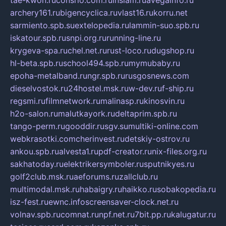
archery161.ru
bigencyclica.ru
vlast16.ru
korru.net
sarmiento.spb.su
extelopedia.ru
lammin-suo.spb.ru
iskatour.spb.ru
snpi.org.ru
running-line.ru
krygeva-spa.ru
chel.net.ru
rust-loco.ru
dugshop.ru
hl-beta.spb.ru
school494.spb.ru
mymubaby.ru
epoha-metalband.ru
ngr.spb.ru
rusgosnews.com
dieselvostok.ru
24hostel.msk.ru
w-dev.ru
f-ship.ru
regsmi.ru
filmnetwork.ru
malinasp.ru
kinosvin.ru
h2o-salon.ru
malutkayork.ru
deltaprim.spb.ru
tango-perm.ru
gooddir.ru
sgv.su
multiki-online.com
webkrasotki.com
cherinvest.ru
detskiy-ostrov.ru
ankou.spb.ru
alvesta1.ru
pdf-creator.ru
nix-files.org.ru
sakhatoday.ru
elektrikersymboler.ru
sputnikyes.ru
golf2club.msk.ru
aeforums.ru
zallclub.ru
multimodal.msk.ru
habaigry.ru
haikko.ru
sobakopedia.ru
isz-fest.ru
ewnc.info
screensaver-clock.net.ru
volnav.spb.ru
comnat.ru
npf.net.ru
7bit.pp.ru
kalugatur.ru