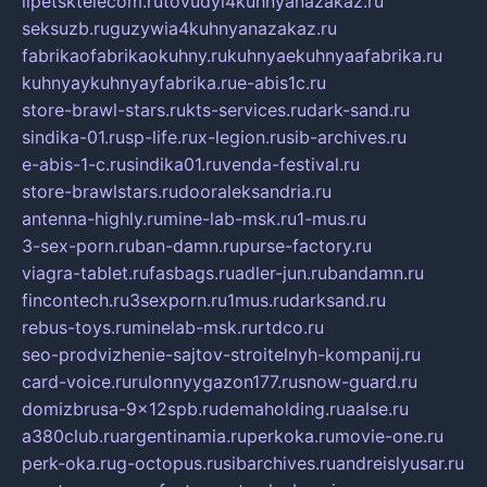
lipetsktelecom.ru
tovudyi4kuhnyanazakaz.ru
seksuzb.ru
guzywia4kuhnyanazakaz.ru
fabrikaofabrikaokuhny.ru
kuhnyaekuhnyaafabrika.ru
kuhnyaykuhnyayfabrika.ru
e-abis1c.ru
store-brawl-stars.ru
kts-services.ru
dark-sand.ru
sindika-01.ru
sp-life.ru
x-legion.ru
sib-archives.ru
e-abis-1-c.ru
sindika01.ru
venda-festival.ru
store-brawlstars.ru
dooraleksandria.ru
antenna-highly.ru
mine-lab-msk.ru
1-mus.ru
3-sex-porn.ru
ban-damn.ru
purse-factory.ru
viagra-tablet.ru
fasbags.ru
adler-jun.ru
bandamn.ru
fincontech.ru
3sexporn.ru
1mus.ru
darksand.ru
rebus-toys.ru
minelab-msk.ru
rtdco.ru
seo-prodvizhenie-sajtov-stroitelnyh-kompanij.ru
card-voice.ru
rulonnyygazon177.ru
snow-guard.ru
domizbrusa-9x12spb.ru
demaholding.ru
aalse.ru
a380club.ru
argentinamia.ru
perkoka.ru
movie-one.ru
perk-oka.ru
g-octopus.ru
sibarchives.ru
andreislyusar.ru