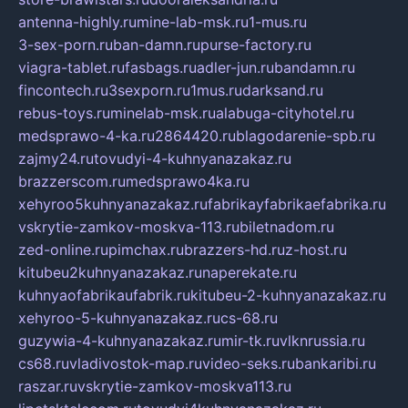
antenna-highly.ru
mine-lab-msk.ru
1-mus.ru
3-sex-porn.ru
ban-damn.ru
purse-factory.ru
viagra-tablet.ru
fasbags.ru
adler-jun.ru
bandamn.ru
fincontech.ru
3sexporn.ru
1mus.ru
darksand.ru
rebus-toys.ru
minelab-msk.ru
alabuga-cityhotel.ru
medsprawo-4-ka.ru
2864420.ru
blagodarenie-spb.ru
zajmy24.ru
tovudyi-4-kuhnyanazakaz.ru
brazzerscom.ru
medsprawo4ka.ru
xehyroo5kuhnyanazakaz.ru
fabrikayfabrikaefabrika.ru
vskrytie-zamkov-moskva-113.ru
biletnadom.ru
zed-online.ru
pimchax.ru
brazzers-hd.ru
z-host.ru
kitubeu2kuhnyanazakaz.ru
naperekate.ru
kuhnyaofabrikaufabrik.ru
kitubeu-2-kuhnyanazakaz.ru
xehyroo-5-kuhnyanazakaz.ru
cs-68.ru
guzywia-4-kuhnyanazakaz.ru
mir-tk.ru
vlknrussia.ru
cs68.ru
vladivostok-map.ru
video-seks.ru
bankaribi.ru
raszar.ru
vskrytie-zamkov-moskva113.ru