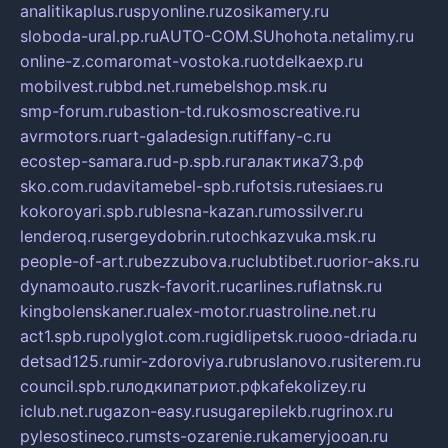
analitikaplus.ru
spyonline.ru
zosikamery.ru
sloboda-ural.pp.ru
AUTO-COM.SU
hohota.net
alimy.ru
online-z.com
aromat-vostoka.ru
otdelkaexp.ru
mobilvest.ru
bbd.net.ru
mebelshop.msk.ru
smp-forum.ru
bastion-td.ru
kosmoscreative.ru
avrmotors.ru
art-galadesign.ru
tiffany-c.ru
ecostep-samara.ru
d-p.spb.ru
галактика73.рф
sko.com.ru
davitamebel-spb.ru
fotsis.ru
tesiaes.ru
kokoroyari.spb.ru
blesna-kazan.ru
mossilver.ru
lenderoq.ru
sergeydobrin.ru
tochkazvuka.msk.ru
people-of-art.ru
bezzubova.ru
clubtibet.ru
orior-aks.ru
dynamoauto.ru
szk-favorit.ru
carlines.ru
flatnsk.ru
kingbolenskaner.ru
alex-motor.ru
astroline.net.ru
act1.spb.ru
polyglot.com.ru
gidlipetsk.ru
ooo-driada.ru
detsad125.ru
mir-zdoroviya.ru
bruslanovo.ru
siterem.ru
council.spb.ru
лодкипатриот.рф
kafekolizey.ru
iclub.net.ru
gazon-easy.ru
sugarepilekb.ru
grinox.ru
pylesostineco.ru
msts-ozarenie.ru
kameryjooan.ru