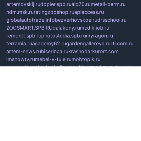
artemovskij.ru
dopler.spb.ru
aid70.ru
metall-perm.ru
ndm.msk.ru
ratingzooshop.ru
apiaccess.ru
globalautotrade.info
bezverhovskoe.ru
drsschool.ru
ZOOSMART.SPB.RU
dalakony.ru
medikijob.ru
remontt.spb.ru
photostudia.spb.ru
myragon.ru
terramia.ru
academy62.ru
gardengallereya.ru
rti.com.ru
artem-news.ru
biserinca.ru
krasnodarkurort.com
imshowtv.ru
mebel-v-tule.ru
mobtopik.ru
pcsecurity.net.ru
tool-sib.ru
multimetrunit.ru
sp-tour.ru
fan-cs.ru
santeh-russia.ru
symbian9.net.ru
DSHAIR.RU
tmmotors.spb.ru
xjocuricopii.com
musavtomat.msk.ru
obustrojdom.ru
sovetcik.ru
ybaranovskaya.ru
ppknews.ru
cult-alshei.ru
JAPANRUSSIA.RU
proekciyamebel.ru
imper-finans.ru
rim.org.ru
glamourai.ru
brassminus.ru
zabor-pro.ru
ftn.pp.ru
dorogoe58.ru
laimengpacker.ru
kuzova-zapchasti.ru
sageerp.ru
taxodrom.ru
dsrazvitie.ru
hardcity.net.ru
ratinghomegames.ru
topservice25.ru
gubernyan.ru