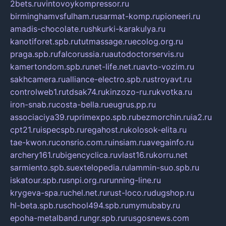
2bets.ru
vintovoykompressor.ru
birminghamvsfulham.ru
sarmat-komp.ru
pioneeri.ru
amadis-chocolate.ru
shkurki-karakulya.ru
kanotiforet.spb.ru
tutmassage.ru
ecolog.org.ru
praga.spb.ru
falcorussia.ru
autodoctorservis.ru
kamertondom.spb.ru
net-life.net.ru
avto-vozim.ru
sakhcamera.ru
alliance-electro.spb.ru
stroyavt.ru
controlweb1.ru
tdsak74.ru
kinzozo-ru.ru
kvotka.ru
iron-snab.ru
costa-bella.ru
eugrus.pp.ru
associaciya39.ru
primexpo.spb.ru
bezmorchin.ru
ia2.ru
cpt21.ru
ispecspb.ru
regahost.ru
kolosok-elita.ru
tae-kwon.ru
consrio.com.ru
insiam.ru
avegainfo.ru
archery161.ru
bigencyclica.ru
vlast16.ru
korru.net
sarmiento.spb.su
extelopedia.ru
lammin-suo.spb.ru
iskatour.spb.ru
snpi.org.ru
running-line.ru
krygeva-spa.ru
chel.net.ru
rust-loco.ru
dugshop.ru
hl-beta.spb.ru
school494.spb.ru
mymubaby.ru
epoha-metalband.ru
ngr.spb.ru
rusgosnews.com