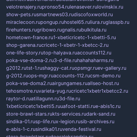
velotrenajery.ru
pronso54.ru
lenasever.ru
lovinskix.ru
show-pets.ru
smartnews03.ru
discofoxworld.ru
miraclecoon.ru
pongup.ru
hostel65.ru
liura.ru
glasspb.ru
firehunters.ru
gribowo.ru
gnalis.ru
bulkitula.ru
hometown-france.ru
1-xbeticricetc-1-xbetti-5.ru
shop-garena.ru
cricetc-1-xbetr-1-xbetcc-2.ru
one-life-story.ru
top-halyava.ru
accounts112.ru
poka-vse-doma-2.ru
3-d-file.ru
hahahaharms.ru
g2012.ru
tst-1.ru
shaggy-cat.ru
opsmgr.ru
ev-gallery.ru
g-2012.ru
ops-mgr.ru
accounts-112.ru
csm-demo.ru
poka-vse-doma2.ru
airgungames.ru
allseo-host.ru
tehosmotre.ru
varieta-yug.ru
cricetc1xbetr1xbetcc2.ru
raytor-d.ru
atillagunn.ru
3d-file.ru
1xbeticricetc1xbetti5.ru
uafoot-statti.ru
e-abis1c.ru
store-brawl-stars.ru
kts-services.ru
dark-sand.ru
sindika-01.ru
sp-life.ru
x-legion.ru
sib-archives.ru
e-abis-1-c.ru
sindika01.ru
venda-festival.ru
store-brawlstars.ru
dooraleksandria.ru