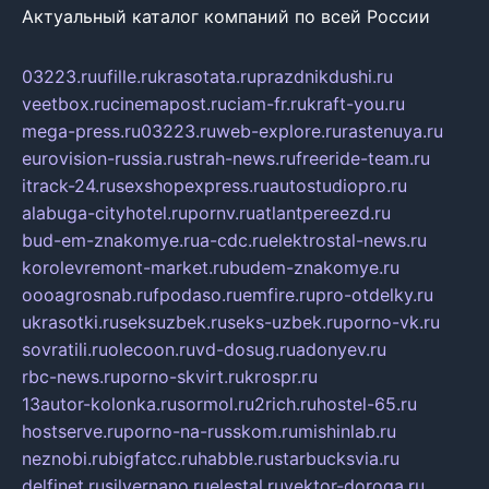
Актуальный каталог компаний по всей России
03223.ru
ufille.ru
krasotata.ru
prazdnikdushi.ru
veetbox.ru
cinemapost.ru
ciam-fr.ru
kraft-you.ru
mega-press.ru
03223.ru
web-explore.ru
rastenuya.ru
eurovision-russia.ru
strah-news.ru
freeride-team.ru
itrack-24.ru
sexshopexpress.ru
autostudiopro.ru
alabuga-cityhotel.ru
pornv.ru
atlantpereezd.ru
bud-em-znakomye.ru
a-cdc.ru
elektrostal-news.ru
korolevremont-market.ru
budem-znakomye.ru
oooagrosnab.ru
fpodaso.ru
emfire.ru
pro-otdelky.ru
ukrasotki.ru
seksuzbek.ru
seks-uzbek.ru
porno-vk.ru
sovratili.ru
olecoon.ru
vd-dosug.ru
adonyev.ru
rbc-news.ru
porno-skvirt.ru
krospr.ru
13autor-kolonka.ru
sormol.ru
2rich.ru
hostel-65.ru
hostserve.ru
porno-na-russkom.ru
mishinlab.ru
neznobi.ru
bigfatcc.ru
habble.ru
starbucksvia.ru
delfinet.ru
silvernano.ru
elestal.ru
vektor-doroga.ru