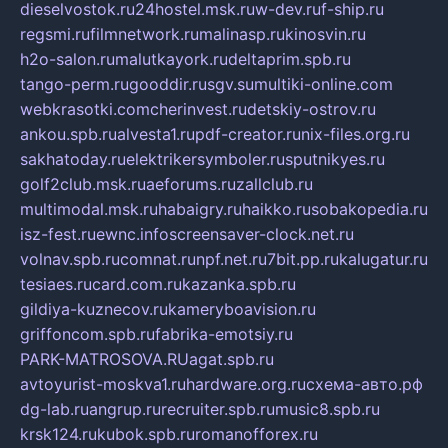
dieselvostok.ru
24hostel.msk.ru
w-dev.ru
f-ship.ru
regsmi.ru
filmnetwork.ru
malinasp.ru
kinosvin.ru
h2o-salon.ru
malutkayork.ru
deltaprim.spb.ru
tango-perm.ru
gooddir.ru
sgv.su
multiki-online.com
webkrasotki.com
cherinvest.ru
detskiy-ostrov.ru
ankou.spb.ru
alvesta1.ru
pdf-creator.ru
nix-files.org.ru
sakhatoday.ru
elektrikersymboler.ru
sputnikyes.ru
golf2club.msk.ru
aeforums.ru
zallclub.ru
multimodal.msk.ru
habaigry.ru
haikko.ru
sobakopedia.ru
isz-fest.ru
ewnc.info
screensaver-clock.net.ru
volnav.spb.ru
comnat.ru
npf.net.ru
7bit.pp.ru
kalugatur.ru
tesiaes.ru
card.com.ru
kazanka.spb.ru
gildiya-kuznecov.ru
kameryboavision.ru
griffoncom.spb.ru
fabrika-emotsiy.ru
PARK-MATROSOVA.RU
agat.spb.ru
avtoyurist-moskva1.ru
hardware.org.ru
схема-авто.рф
dg-lab.ru
angrup.ru
recruiter.spb.ru
music8.spb.ru
krsk124.ru
kubok.spb.ru
romanofforex.ru