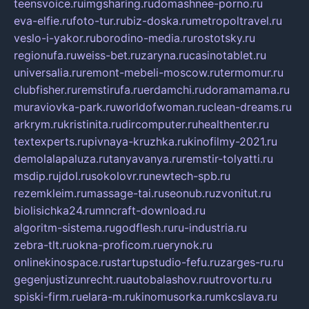
teensvoice.ru
imgsharing.ru
domashnee-porno.ru
eva-elfie.ru
foto-tur.ru
biz-doska.ru
metropoltravel.ru
veslo-i-yakor.ru
borodino-media.ru
rostotsky.ru
regionufa.ru
weiss-bet.ru
zaryna.ru
casinotablet.ru
universalia.ru
remont-mebeli-moscow.ru
termomur.ru
clubfisher.ru
remstirufa.ru
erdamchi.ru
doramamama.ru
muraviovka-park.ru
worldofwoman.ru
clean-dreams.ru
arkrym.ru
kristinita.ru
dircomputer.ru
healthenter.ru
textexperts.ru
pivnaya-kruzhka.ru
kinofilmy-2021.ru
demolalapaluza.ru
tanyavanya.ru
remstir-tolyatti.ru
msdip.ru
jdol.ru
sokolovr.ru
newtech-spb.ru
rezemkleim.ru
massage-tai.ru
seonub.ru
zvonitut.ru
biolisichka24.ru
mncraft-download.ru
algoritm-sistema.ru
godflesh.ru
ru-industria.ru
zebra-tlt.ru
okna-proficom.ru
erynok.ru
onlinekinospace.ru
startupstudio-fefu.ru
zarges-ru.ru
gegenjustizunrecht.ru
autobalashov.ru
utrovortu.ru
spiski-firm.ru
elara-m.ru
kinomusorka.ru
mkcslava.ru