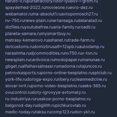
naruto-x.ru
pursefactory.ru
tor-lyubov-i-grom.ru
spayderhed-2022.ru
movieone.ru
evro-dez.ru
webamator.ru
ma-absolut1.ru
avtopomosch27.ru
nv-750.ru
news-plain.ru
nertansaga.ru
delanalad.ru
dizfiles.ru
youtubefree.ru
aria-family.ru
roadli.ru
planeta-samara.ru
mysmartbuy.ru
matrasy-kemerovo.ru
ashanet.ru
trade-farm.ru
dotcustoms.ru
domizbrusa9x12spb.ru
autodamp.ru
narasimha.ru
djcommodities.ru
nv750.ru
x-ton.ru
newsplain.ru
cardvoice.ru
modopaper.ru
manunae.ru
gbget.ru
alfeihavsalnassr.ru
madoma.ru
tajuncos.ru
petrovkasports.ru
porno-online-besplatno.ru
splclub.ru
york-life.ru
doroga-expo.ru
ribery.ru
cleanmedicine.ru
slovar-ivrit.ru
porno-video-besplatno.ru
seks-365.ru
ovucontrol.ru
sloty-igrovyye-avtomaty.ru
ru-industriya.ru
russkoe-porno-besplatno.ru
belgorod-day.ru
digilith.ru
pichkurovlab.ru
medic-today.ru
taksu.ru
comp123.ru
don-ykt.ru