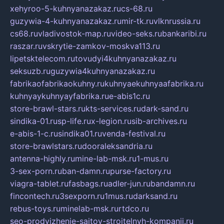
xehyroo-5-kuhnyanazakaz.ru
cs-68.ru
guzywia-4-kuhnyanazakaz.ru
mir-tk.ru
vlknrussia.ru
cs68.ru
vladivostok-map.ru
video-seks.ru
bankaribi.ru
raszar.ru
vskrytie-zamkov-moskva113.ru
lipetsktelecom.ru
tovudyi4kuhnyanazakaz.ru
seksuzb.ru
guzywia4kuhnyanazakaz.ru
fabrikaofabrikaokuhny.ru
kuhnyaekuhnyaafabrika.ru
kuhnyaykuhnyayfabrika.ru
e-abis1c.ru
store-brawl-stars.ru
kts-services.ru
dark-sand.ru
sindika-01.ru
sp-life.ru
x-legion.ru
sib-archives.ru
e-abis-1-c.ru
sindika01.ru
venda-festival.ru
store-brawlstars.ru
dooraleksandria.ru
antenna-highly.ru
mine-lab-msk.ru
1-mus.ru
3-sex-porn.ru
ban-damn.ru
purse-factory.ru
viagra-tablet.ru
fasbags.ru
adler-jun.ru
bandamn.ru
fincontech.ru
3sexporn.ru
1mus.ru
darksand.ru
rebus-toys.ru
minelab-msk.ru
rtdco.ru
seo-prodvizhenie-sajtov-stroitelnyh-kompanij.ru