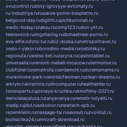
ovucontrol.ru
sloty-igrovyye-avtomaty.ru
ru-industriya.ru
russkoe-porno-besplatno.ru
belgorod-day.ru
digilith.ru
pichkurovlab.ru
medic-today.ru
taksu.ru
comp123.ru
don-ykt.ru
teensvoice.ru
imgsharing.ru
domashnee-porno.ru
eva-elfie.ru
foto-tur.ru
biz-doska.ru
metropoltravel.ru
veslo-i-yakor.ru
borodino-media.ru
rostotsky.ru
regionufa.ru
weiss-bet.ru
zaryna.ru
casinotablet.ru
universalia.ru
remont-mebeli-moscow.ru
termomur.ru
clubfisher.ru
remstirufa.ru
erdamchi.ru
doramamama.ru
muraviovka-park.ru
worldofwoman.ru
clean-dreams.ru
arkrym.ru
kristinita.ru
dircomputer.ru
healthenter.ru
textexperts.ru
pivnaya-kruzhka.ru
kinofilmy-2021.ru
demolalapaluza.ru
tanyavanya.ru
remstir-tolyatti.ru
msdip.ru
jdol.ru
sokolovr.ru
newtech-spb.ru
rezemkleim.ru
massage-tai.ru
seonub.ru
zvonitut.ru
biolisichka24.ru
mncraft-download.ru
algoritm-sistema.ru
godflesh.ru
ru-industria.ru