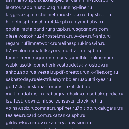
sarmiento.spb.su
extelopedia.ru
lammin-suo.spb.ru
iskatour.spb.ru
snpi.org.ru
running-line.ru
krygeva-spa.ru
chel.net.ru
rust-loco.ru
dugshop.ru
hl-beta.spb.ru
school494.spb.ru
mymubaby.ru
epoha-metalband.ru
ngr.spb.ru
rusgosnews.com
dieselvostok.ru
24hostel.msk.ru
w-dev.ru
f-ship.ru
regsmi.ru
filmnetwork.ru
malinasp.ru
kinosvin.ru
h2o-salon.ru
malutkayork.ru
deltaprim.spb.ru
tango-perm.ru
gooddir.ru
sgv.su
multiki-online.com
webkrasotki.com
cherinvest.ru
detskiy-ostrov.ru
ankou.spb.ru
alvesta1.ru
pdf-creator.ru
nix-files.org.ru
sakhatoday.ru
elektrikersymboler.ru
sputnikyes.ru
golf2club.msk.ru
aeforums.ru
zallclub.ru
multimodal.msk.ru
habaigry.ru
haikko.ru
sobakopedia.ru
isz-fest.ru
ewnc.info
screensaver-clock.net.ru
volnav.spb.ru
comnat.ru
npf.net.ru
7bit.pp.ru
kalugatur.ru
tesiaes.ru
card.com.ru
kazanka.spb.ru
gildiya-kuznecov.ru
kameryboavision.ru