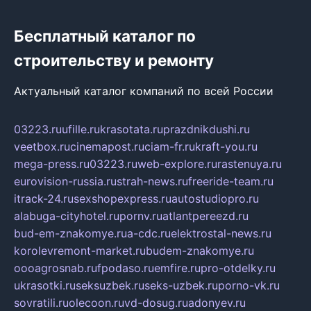
Бесплатный каталог по
строительству и ремонту
Актуальный каталог компаний по всей России
03223.ru
ufille.ru
krasotata.ru
prazdnikdushi.ru
veetbox.ru
cinemapost.ru
ciam-fr.ru
kraft-you.ru
mega-press.ru
03223.ru
web-explore.ru
rastenuya.ru
eurovision-russia.ru
strah-news.ru
freeride-team.ru
itrack-24.ru
sexshopexpress.ru
autostudiopro.ru
alabuga-cityhotel.ru
pornv.ru
atlantpereezd.ru
bud-em-znakomye.ru
a-cdc.ru
elektrostal-news.ru
korolevremont-market.ru
budem-znakomye.ru
oooagrosnab.ru
fpodaso.ru
emfire.ru
pro-otdelky.ru
ukrasotki.ru
seksuzbek.ru
seks-uzbek.ru
porno-vk.ru
sovratili.ru
olecoon.ru
vd-dosug.ru
adonyev.ru