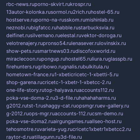
rbc-news.ru
porno-skvirt.ru
krospr.ru
13autor-kolonka.ru
sormol.ru
2rich.ru
hostel-65.ru
hostserve.ru
porno-na-russkom.ru
mishinlab.ru
neznobi.ru
bigfatcc.ru
habble.ru
starbucksvia.ru
delfinet.ru
silvernano.ru
elestal.ru
vektor-doroga.ru
velotrenajery.ru
pronso54.ru
lenasever.ru
lovinskix.ru
show-pets.ru
smartnews03.ru
discofoxworld.ru
miraclecoon.ru
pongup.ru
hostel65.ru
liura.ru
glasspb.ru
firehunters.ru
gribowo.ru
gnalis.ru
bulkitula.ru
hometown-france.ru
1-xbeticricetc-1-xbetti-5.ru
shop-garena.ru
cricetc-1-xbetr-1-xbetcc-2.ru
one-life-story.ru
top-halyava.ru
accounts112.ru
poka-vse-doma-2.ru
3-d-file.ru
hahahaharms.ru
g2012.ru
tst-1.ru
shaggy-cat.ru
opsmgr.ru
ev-gallery.ru
g-2012.ru
ops-mgr.ru
accounts-112.ru
csm-demo.ru
poka-vse-doma2.ru
airgungames.ru
allseo-host.ru
tehosmotre.ru
varieta-yug.ru
cricetc1xbetr1xbetcc2.ru
raytor-d.ru
atillagunn.ru
3d-file.ru