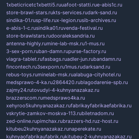
1xbeticricetc1xbetti5.ru
uafoot-statti.ru
e-abis1c.ru
store-brawl-stars.ru
kts-services.ru
dark-sand.ru
sindika-01.ru
sp-life.ru
x-legion.ru
sib-archives.ru
e-abis-1-c.ru
sindika01.ru
venda-festival.ru
store-brawlstars.ru
dooraleksandria.ru
antenna-highly.ru
mine-lab-msk.ru
1-mus.ru
3-sex-porn.ru
ban-damn.ru
purse-factory.ru
viagra-tablet.ru
fasbags.ru
adler-jun.ru
bandamn.ru
fincontech.ru
3sexporn.ru
1mus.ru
darksand.ru
rebus-toys.ru
minelab-msk.ru
alabuga-cityhotel.ru
medsprawo-4-ka.ru
2864420.ru
blagodarenie-spb.ru
zajmy24.ru
tovudyi-4-kuhnyanazakaz.ru
brazzerscom.ru
medsprawo4ka.ru
xehyroo5kuhnyanazakaz.ru
fabrikayfabrikaefabrika.ru
vskrytie-zamkov-moskva-113.ru
biletnadom.ru
zed-online.ru
pimchax.ru
brazzers-hd.ru
z-host.ru
kitubeu2kuhnyanazakaz.ru
naperekate.ru
kuhnyaofabrikaufabrik.ru
kitubeu-2-kuhnyanazakaz.ru