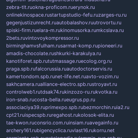
zebra-tlt.ru
okna-proficom.ru
erynok.ru
onlinekinospace.ru
startupstudio-fefu.ru
zarges-ru.ru
gegenjustizunrecht.ru
autobalashov.ru
utrovortu.ru
spiski-firm.ru
elara-m.ru
kinomusorka.ru
mkcslava.ru
2bets.ru
vintovoykompressor.ru
birminghamvsfulham.ru
sarmat-komp.ru
pioneeri.ru
amadis-chocolate.ru
shkurki-karakulya.ru
kanotiforet.spb.ru
tutmassage.ru
ecolog.org.ru
praga.spb.ru
falcorussia.ru
autodoctorservis.ru
kamertondom.spb.ru
net-life.net.ru
avto-vozim.ru
sakhcamera.ru
alliance-electro.spb.ru
stroyavt.ru
controlweb1.ru
tdsak74.ru
kinzozo-ru.ru
kvotka.ru
iron-snab.ru
costa-bella.ru
eugrus.pp.ru
associaciya39.ru
primexpo.spb.ru
bezmorchin.ru
ia2.ru
cpt21.ru
ispecspb.ru
regahost.ru
kolosok-elita.ru
tae-kwon.ru
consrio.com.ru
insiam.ru
avegainfo.ru
archery161.ru
bigencyclica.ru
vlast16.ru
korru.net