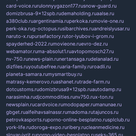
card-voice.ru
rulonnyygazon177.ru
snow-guard.ru
domizbrusa-9x12spb.ru
demaholding.ru
aalse.ru
a380club.ru
argentinamia.ru
perkoka.ru
movie-one.ru
perk-oka.ru
g-octopus.ru
sibarchives.ru
andreislyusar.ru
naruto-x.ru
pursefactory.ru
tor-lyubov-i-grom.ru
spayderhed-2022.ru
movieone.ru
evro-dez.ru
webamator.ru
ma-absolut1.ru
avtopomosch27.ru
nv-750.ru
news-plain.ru
nertansaga.ru
delanalad.ru
dizfiles.ru
youtubefree.ru
aria-family.ru
roadli.ru
planeta-samara.ru
mysmartbuy.ru
matrasy-kemerovo.ru
ashanet.ru
trade-farm.ru
dotcustoms.ru
domizbrusa9x12spb.ru
autodamp.ru
narasimha.ru
djcommodities.ru
nv750.ru
x-ton.ru
newsplain.ru
cardvoice.ru
modopaper.ru
manunae.ru
gbget.ru
alfeihavsalnassr.ru
madoma.ru
tajuncos.ru
petrovkasports.ru
porno-online-besplatno.ru
splclub.ru
york-life.ru
doroga-expo.ru
ribery.ru
cleanmedicine.ru
slovar-ivrit.ru
porno-video-besplatno.ru
seks-365.ru