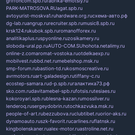
griffoncom.spb.ru
fabrika-emotsiy.ru
PARK-MATROSOVA.RU
agat.spb.ru
avtoyurist-moskva1.ru
hardware.org.ru
схема-авто.рф
dg-lab.ru
angrup.ru
recruiter.spb.ru
music8.spb.ru
krsk124.ru
kubok.spb.ru
romanofforex.ru
analitikaplus.ru
spyonline.ru
zosikamery.ru
sloboda-ural.pp.ru
AUTO-COM.SU
hohota.net
alimy.ru
online-z.com
aromat-vostoka.ru
otdelkaexp.ru
mobilvest.ru
bbd.net.ru
mebelshop.msk.ru
smp-forum.ru
bastion-td.ru
kosmoscreative.ru
avrmotors.ru
art-galadesign.ru
tiffany-c.ru
ecostep-samara.ru
d-p.spb.ru
галактика73.рф
sko.com.ru
davitamebel-spb.ru
fotsis.ru
tesiaes.ru
kokoroyari.spb.ru
blesna-kazan.ru
mossilver.ru
lenderoq.ru
sergeydobrin.ru
tochkazvuka.msk.ru
people-of-art.ru
bezzubova.ru
clubtibet.ru
orior-aks.ru
dynamoauto.ru
szk-favorit.ru
carlines.ru
flatnsk.ru
kingbolenskaner.ru
alex-motor.ru
astroline.net.ru