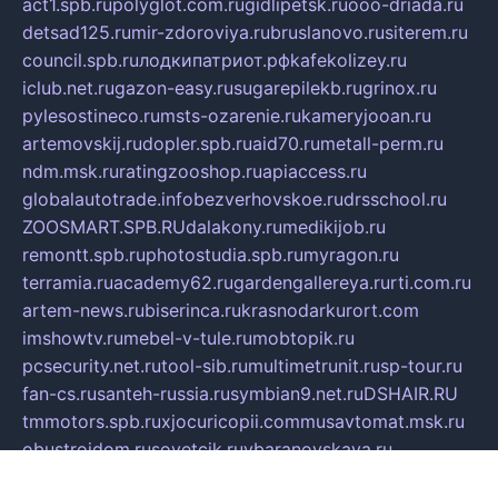
act1.spb.ru
polyglot.com.ru
gidlipetsk.ru
ooo-driada.ru
detsad125.ru
mir-zdoroviya.ru
bruslanovo.ru
siterem.ru
council.spb.ru
лодкипатриот.рф
kafekolizey.ru
iclub.net.ru
gazon-easy.ru
sugarepilekb.ru
grinox.ru
pylesostineco.ru
msts-ozarenie.ru
kameryjooan.ru
artemovskij.ru
dopler.spb.ru
aid70.ru
metall-perm.ru
ndm.msk.ru
ratingzooshop.ru
apiaccess.ru
globalautotrade.info
bezverhovskoe.ru
drsschool.ru
ZOOSMART.SPB.RU
dalakony.ru
medikijob.ru
remontt.spb.ru
photostudia.spb.ru
myragon.ru
terramia.ru
academy62.ru
gardengallereya.ru
rti.com.ru
artem-news.ru
biserinca.ru
krasnodarkurort.com
imshowtv.ru
mebel-v-tule.ru
mobtopik.ru
pcsecurity.net.ru
tool-sib.ru
multimetrunit.ru
sp-tour.ru
fan-cs.ru
santeh-russia.ru
symbian9.net.ru
DSHAIR.RU
tmmotors.spb.ru
xjocuricopii.com
musavtomat.msk.ru
obustrojdom.ru
sovetcik.ru
ybaranovskaya.ru
ppknews.ru
cult-alshei.ru
JAPANRUSSIA.RU