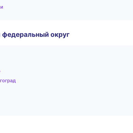
ти
 федеральный округ
д
гоград