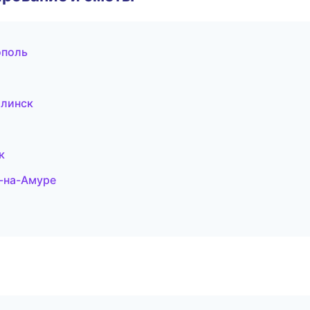
ополь
алинск
к
-на-Амуре