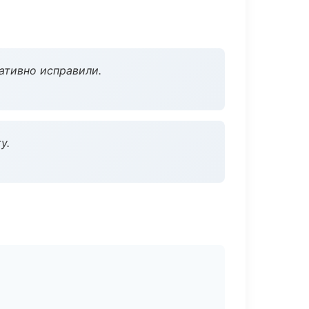
ативно исправили.
у.