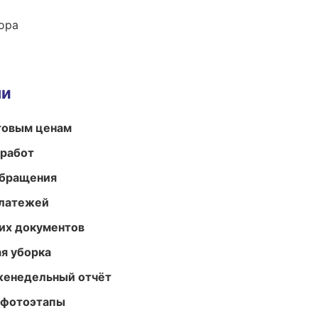
ора
ми
птовым ценам
 работ
обращения
платежей
их документов
ая уборка
женедельный отчёт
 фотоэтапы