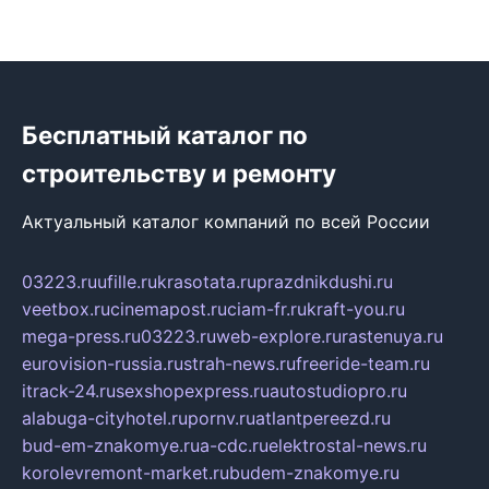
Бесплатный каталог по
строительству и ремонту
Актуальный каталог компаний по всей России
03223.ru
ufille.ru
krasotata.ru
prazdnikdushi.ru
veetbox.ru
cinemapost.ru
ciam-fr.ru
kraft-you.ru
mega-press.ru
03223.ru
web-explore.ru
rastenuya.ru
eurovision-russia.ru
strah-news.ru
freeride-team.ru
itrack-24.ru
sexshopexpress.ru
autostudiopro.ru
alabuga-cityhotel.ru
pornv.ru
atlantpereezd.ru
bud-em-znakomye.ru
a-cdc.ru
elektrostal-news.ru
korolevremont-market.ru
budem-znakomye.ru