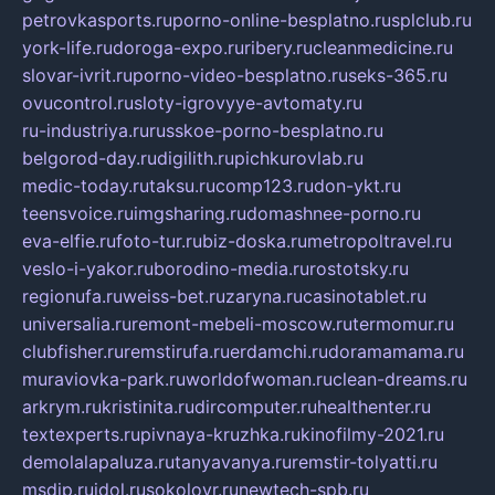
petrovkasports.ru
porno-online-besplatno.ru
splclub.ru
york-life.ru
doroga-expo.ru
ribery.ru
cleanmedicine.ru
slovar-ivrit.ru
porno-video-besplatno.ru
seks-365.ru
ovucontrol.ru
sloty-igrovyye-avtomaty.ru
ru-industriya.ru
russkoe-porno-besplatno.ru
belgorod-day.ru
digilith.ru
pichkurovlab.ru
medic-today.ru
taksu.ru
comp123.ru
don-ykt.ru
teensvoice.ru
imgsharing.ru
domashnee-porno.ru
eva-elfie.ru
foto-tur.ru
biz-doska.ru
metropoltravel.ru
veslo-i-yakor.ru
borodino-media.ru
rostotsky.ru
regionufa.ru
weiss-bet.ru
zaryna.ru
casinotablet.ru
universalia.ru
remont-mebeli-moscow.ru
termomur.ru
clubfisher.ru
remstirufa.ru
erdamchi.ru
doramamama.ru
muraviovka-park.ru
worldofwoman.ru
clean-dreams.ru
arkrym.ru
kristinita.ru
dircomputer.ru
healthenter.ru
textexperts.ru
pivnaya-kruzhka.ru
kinofilmy-2021.ru
demolalapaluza.ru
tanyavanya.ru
remstir-tolyatti.ru
msdip.ru
jdol.ru
sokolovr.ru
newtech-spb.ru