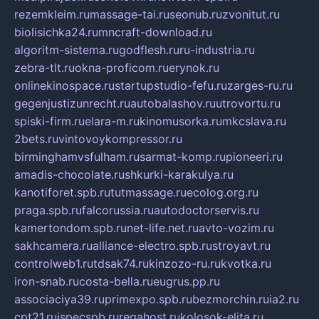
rezemkleim.ru
massage-tai.ru
seonub.ru
zvonitut.ru
biolisichka24.ru
mncraft-download.ru
algoritm-sistema.ru
godflesh.ru
ru-industria.ru
zebra-tlt.ru
okna-proficom.ru
erynok.ru
onlinekinospace.ru
startupstudio-fefu.ru
zarges-ru.ru
gegenjustizunrecht.ru
autobalashov.ru
utrovortu.ru
spiski-firm.ru
elara-m.ru
kinomusorka.ru
mkcslava.ru
2bets.ru
vintovoykompressor.ru
birminghamvsfulham.ru
sarmat-komp.ru
pioneeri.ru
amadis-chocolate.ru
shkurki-karakulya.ru
kanotiforet.spb.ru
tutmassage.ru
ecolog.org.ru
praga.spb.ru
falcorussia.ru
autodoctorservis.ru
kamertondom.spb.ru
net-life.net.ru
avto-vozim.ru
sakhcamera.ru
alliance-electro.spb.ru
stroyavt.ru
controlweb1.ru
tdsak74.ru
kinzozo-ru.ru
kvotka.ru
iron-snab.ru
costa-bella.ru
eugrus.pp.ru
associaciya39.ru
primexpo.spb.ru
bezmorchin.ru
ia2.ru
cpt21.ru
ispecspb.ru
regahost.ru
kolosok-elita.ru