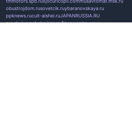
tmmotors.spb.ru
xjocuricopii.com
musavtomat.msk.ru
obustrojdom.ru
sovetcik.ru
ybaranovskaya.ru
ppknews.ru
cult-alshei.ru
JAPANRUSSIA.RU
proekciyamebel.ru
imper-finans.ru
rim.org.ru
glamourai.ru
brassminus.ru
zabor-pro.ru
ftn.pp.ru
dorogoe58.ru
laimengpacker.ru
kuzova-zapchasti.ru
sageerp.ru
taxodrom.ru
dsrazvitie.ru
hardcity.net.ru
ratinghomegames.ru
topservice25.ru
gubernyan.ru
gtglasslined.ru
ii4.ru
tssport.spb.ru
andorra24.com
blackwallstreet.ru
oboimos.ru
optim-doors.com.ru
ikuch.ru
nycr.org.ru
npa21.ru
vremya-ch.spb.ru
desert000.ru
ivtorgi.ru
ifiori.ru
catalog-statei.ru
dcv.org.ru
spetsmaster174.ru
ipkameryhiseeu.ru
dum26.ru
ruspol.spb.ru
fr-opendp.ru
kam-solnyshko.ru
cheyenne-arapaho.ru
sevzapmetal.spb.ru
ted-lapidus.spb.ru
parasite-eliminator.ru
sigma-complete.ru
modernworld.ru
dama-moda.ru
eholot-group.ru
sk-nvkz.ru
DRONGOLD.RU