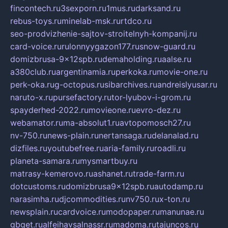
fincontech.ru
3sexporn.ru
1mus.ru
darksand.ru
rebus-toys.ru
minelab-msk.ru
rtdco.ru
seo-prodvizhenie-sajtov-stroitelnyh-kompanij.ru
card-voice.ru
rulonnyygazon177.ru
snow-guard.ru
domizbrusa-9x12spb.ru
demaholding.ru
aalse.ru
a380club.ru
argentinamia.ru
perkoka.ru
movie-one.ru
perk-oka.ru
g-octopus.ru
sibarchives.ru
andreislyusar.ru
naruto-x.ru
pursefactory.ru
tor-lyubov-i-grom.ru
spayderhed-2022.ru
movieone.ru
evro-dez.ru
webamator.ru
ma-absolut1.ru
avtopomosch27.ru
nv-750.ru
news-plain.ru
nertansaga.ru
delanalad.ru
dizfiles.ru
youtubefree.ru
aria-family.ru
roadli.ru
planeta-samara.ru
mysmartbuy.ru
matrasy-kemerovo.ru
ashanet.ru
trade-farm.ru
dotcustoms.ru
domizbrusa9x12spb.ru
autodamp.ru
narasimha.ru
djcommodities.ru
nv750.ru
x-ton.ru
newsplain.ru
cardvoice.ru
modopaper.ru
manunae.ru
gbget.ru
alfeihavsalnassr.ru
madoma.ru
tajuncos.ru