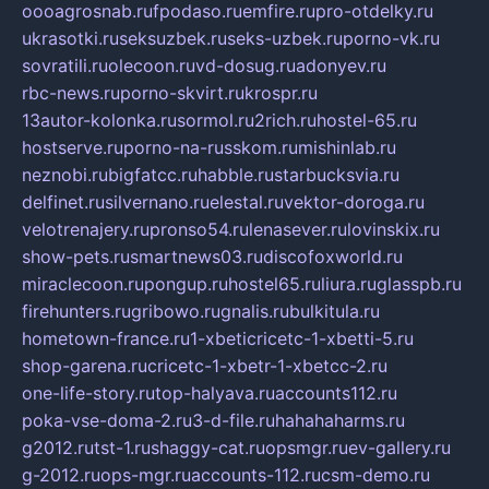
oooagrosnab.ru
fpodaso.ru
emfire.ru
pro-otdelky.ru
ukrasotki.ru
seksuzbek.ru
seks-uzbek.ru
porno-vk.ru
sovratili.ru
olecoon.ru
vd-dosug.ru
adonyev.ru
rbc-news.ru
porno-skvirt.ru
krospr.ru
13autor-kolonka.ru
sormol.ru
2rich.ru
hostel-65.ru
hostserve.ru
porno-na-russkom.ru
mishinlab.ru
neznobi.ru
bigfatcc.ru
habble.ru
starbucksvia.ru
delfinet.ru
silvernano.ru
elestal.ru
vektor-doroga.ru
velotrenajery.ru
pronso54.ru
lenasever.ru
lovinskix.ru
show-pets.ru
smartnews03.ru
discofoxworld.ru
miraclecoon.ru
pongup.ru
hostel65.ru
liura.ru
glasspb.ru
firehunters.ru
gribowo.ru
gnalis.ru
bulkitula.ru
hometown-france.ru
1-xbeticricetc-1-xbetti-5.ru
shop-garena.ru
cricetc-1-xbetr-1-xbetcc-2.ru
one-life-story.ru
top-halyava.ru
accounts112.ru
poka-vse-doma-2.ru
3-d-file.ru
hahahaharms.ru
g2012.ru
tst-1.ru
shaggy-cat.ru
opsmgr.ru
ev-gallery.ru
g-2012.ru
ops-mgr.ru
accounts-112.ru
csm-demo.ru