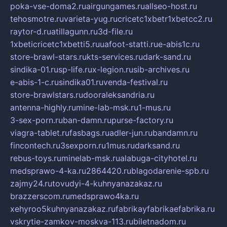
poka-vse-doma2.ru
airgungames.ru
allseo-host.ru
tehosmotre.ru
varieta-yug.ru
cricetc1xbetr1xbetcc2.ru
raytor-d.ru
atillagunn.ru
3d-file.ru
1xbeticricetc1xbetti5.ru
uafoot-statti.ru
e-abis1c.ru
store-brawl-stars.ru
kts-services.ru
dark-sand.ru
sindika-01.ru
sp-life.ru
x-legion.ru
sib-archives.ru
e-abis-1-c.ru
sindika01.ru
venda-festival.ru
store-brawlstars.ru
dooraleksandria.ru
antenna-highly.ru
mine-lab-msk.ru
1-mus.ru
3-sex-porn.ru
ban-damn.ru
purse-factory.ru
viagra-tablet.ru
fasbags.ru
adler-jun.ru
bandamn.ru
fincontech.ru
3sexporn.ru
1mus.ru
darksand.ru
rebus-toys.ru
minelab-msk.ru
alabuga-cityhotel.ru
medsprawo-4-ka.ru
2864420.ru
blagodarenie-spb.ru
zajmy24.ru
tovudyi-4-kuhnyanazakaz.ru
brazzerscom.ru
medsprawo4ka.ru
xehyroo5kuhnyanazakaz.ru
fabrikayfabrikaefabrika.ru
vskrytie-zamkov-moskva-113.ru
biletnadom.ru