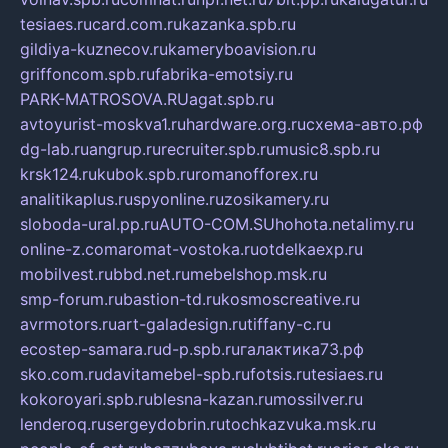
tesiaes.ru
card.com.ru
kazanka.spb.ru
gildiya-kuznecov.ru
kameryboavision.ru
griffoncom.spb.ru
fabrika-emotsiy.ru
PARK-MATROSOVA.RU
agat.spb.ru
avtoyurist-moskva1.ru
hardware.org.ru
схема-авто.рф
dg-lab.ru
angrup.ru
recruiter.spb.ru
music8.spb.ru
krsk124.ru
kubok.spb.ru
romanofforex.ru
analitikaplus.ru
spyonline.ru
zosikamery.ru
sloboda-ural.pp.ru
AUTO-COM.SU
hohota.net
alimy.ru
online-z.com
aromat-vostoka.ru
otdelkaexp.ru
mobilvest.ru
bbd.net.ru
mebelshop.msk.ru
smp-forum.ru
bastion-td.ru
kosmoscreative.ru
avrmotors.ru
art-galadesign.ru
tiffany-c.ru
ecostep-samara.ru
d-p.spb.ru
галактика73.рф
sko.com.ru
davitamebel-spb.ru
fotsis.ru
tesiaes.ru
kokoroyari.spb.ru
blesna-kazan.ru
mossilver.ru
lenderoq.ru
sergeydobrin.ru
tochkazvuka.msk.ru