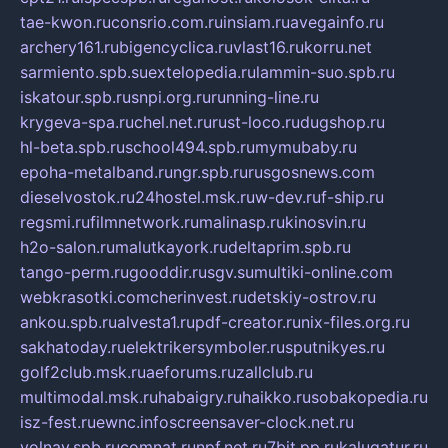
tae-kwon.ru
consrio.com.ru
insiam.ru
avegainfo.ru
archery161.ru
bigencyclica.ru
vlast16.ru
korru.net
sarmiento.spb.su
extelopedia.ru
lammin-suo.spb.ru
iskatour.spb.ru
snpi.org.ru
running-line.ru
krygeva-spa.ru
chel.net.ru
rust-loco.ru
dugshop.ru
hl-beta.spb.ru
school494.spb.ru
mymubaby.ru
epoha-metalband.ru
ngr.spb.ru
rusgosnews.com
dieselvostok.ru
24hostel.msk.ru
w-dev.ru
f-ship.ru
regsmi.ru
filmnetwork.ru
malinasp.ru
kinosvin.ru
h2o-salon.ru
malutkayork.ru
deltaprim.spb.ru
tango-perm.ru
gooddir.ru
sgv.su
multiki-online.com
webkrasotki.com
cherinvest.ru
detskiy-ostrov.ru
ankou.spb.ru
alvesta1.ru
pdf-creator.ru
nix-files.org.ru
sakhatoday.ru
elektrikersymboler.ru
sputnikyes.ru
golf2club.msk.ru
aeforums.ru
zallclub.ru
multimodal.msk.ru
habaigry.ru
haikko.ru
sobakopedia.ru
isz-fest.ru
ewnc.info
screensaver-clock.net.ru
volnav.spb.ru
comnat.ru
npf.net.ru
7bit.pp.ru
kalugatur.ru