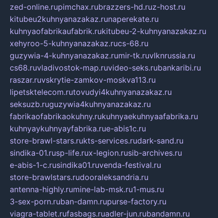
zed-online.ru
pimchax.ru
brazzers-hd.ru
z-host.ru
kitubeu2kuhnyanazakaz.ru
naperekate.ru
kuhnyaofabrikaufabrik.ru
kitubeu-2-kuhnyanazakaz.ru
xehyroo-5-kuhnyanazakaz.ru
cs-68.ru
guzywia-4-kuhnyanazakaz.ru
mir-tk.ru
vlknrussia.ru
cs68.ru
vladivostok-map.ru
video-seks.ru
bankaribi.ru
raszar.ru
vskrytie-zamkov-moskva113.ru
lipetsktelecom.ru
tovudyi4kuhnyanazakaz.ru
seksuzb.ru
guzywia4kuhnyanazakaz.ru
fabrikaofabrikaokuhny.ru
kuhnyaekuhnyaafabrika.ru
kuhnyaykuhnyayfabrika.ru
e-abis1c.ru
store-brawl-stars.ru
kts-services.ru
dark-sand.ru
sindika-01.ru
sp-life.ru
x-legion.ru
sib-archives.ru
e-abis-1-c.ru
sindika01.ru
venda-festival.ru
store-brawlstars.ru
dooraleksandria.ru
antenna-highly.ru
mine-lab-msk.ru
1-mus.ru
3-sex-porn.ru
ban-damn.ru
purse-factory.ru
viagra-tablet.ru
fasbags.ru
adler-jun.ru
bandamn.ru