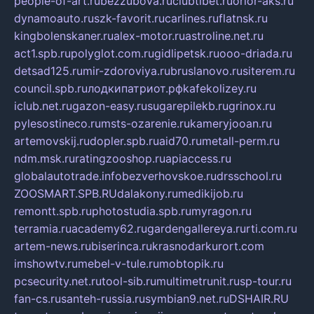
people-of-art.ru
bezzubova.ru
clubtibet.ru
orior-aks.ru
dynamoauto.ru
szk-favorit.ru
carlines.ru
flatnsk.ru
kingbolenskaner.ru
alex-motor.ru
astroline.net.ru
act1.spb.ru
polyglot.com.ru
gidlipetsk.ru
ooo-driada.ru
detsad125.ru
mir-zdoroviya.ru
bruslanovo.ru
siterem.ru
council.spb.ru
лодкипатриот.рф
kafekolizey.ru
iclub.net.ru
gazon-easy.ru
sugarepilekb.ru
grinox.ru
pylesostineco.ru
msts-ozarenie.ru
kameryjooan.ru
artemovskij.ru
dopler.spb.ru
aid70.ru
metall-perm.ru
ndm.msk.ru
ratingzooshop.ru
apiaccess.ru
globalautotrade.info
bezverhovskoe.ru
drsschool.ru
ZOOSMART.SPB.RU
dalakony.ru
medikijob.ru
remontt.spb.ru
photostudia.spb.ru
myragon.ru
terramia.ru
academy62.ru
gardengallereya.ru
rti.com.ru
artem-news.ru
biserinca.ru
krasnodarkurort.com
imshowtv.ru
mebel-v-tule.ru
mobtopik.ru
pcsecurity.net.ru
tool-sib.ru
multimetrunit.ru
sp-tour.ru
fan-cs.ru
santeh-russia.ru
symbian9.net.ru
DSHAIR.RU