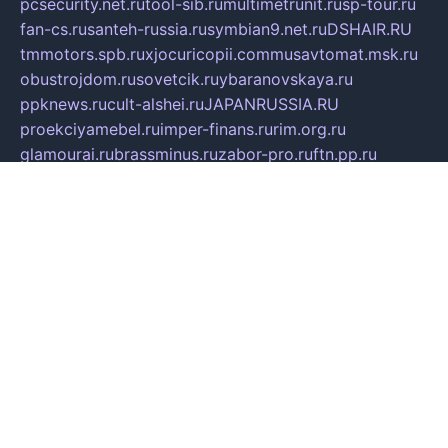
pcsecurity.net.ru
tool-sib.ru
multimetrunit.ru
sp-tour.ru
fan-cs.ru
santeh-russia.ru
symbian9.net.ru
DSHAIR.RU
tmmotors.spb.ru
xjocuricopii.com
musavtomat.msk.ru
obustrojdom.ru
sovetcik.ru
ybaranovskaya.ru
ppknews.ru
cult-alshei.ru
JAPANRUSSIA.RU
proekciyamebel.ru
imper-finans.ru
rim.org.ru
glamourai.ru
brassminus.ru
zabor-pro.ru
ftn.pp.ru
dorogoe58.ru
laimengpacker.ru
kuzova-zapchasti.ru
sageerp.ru
taxodrom.ru
dsrazvitie.ru
hardcity.net.ru
ratinghomegames.ru
topservice25.ru
gubernyan.ru
gtglasslined.ru
ii4.ru
tssport.spb.ru
andorra24.com
blackwallstreet.ru
oboimos.ru
optim-doors.com.ru
ikuch.ru
nycr.org.ru
npa21.ru
vremya-ch.spb.ru
desert000.ru
ivtorgi.ru
ifiori.ru
catalog-statei.ru
dcv.org.ru
spetsmaster174.ru
ipkameryhiseeu.ru
dum26.ru
ruspol.spb.ru
fr-opendp.ru
kam-solnyshko.ru
cheyenne-arapaho.ru
sevzapmetal.spb.ru
ted-lapidus.spb.ru
parasite-eliminator.ru