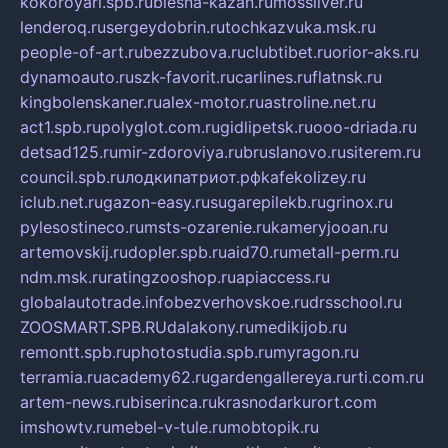
kokoroyari.spb.ru
blesna-kazan.ru
mossilver.ru
lenderoq.ru
sergeydobrin.ru
tochkazvuka.msk.ru
people-of-art.ru
bezzubova.ru
clubtibet.ru
orior-aks.ru
dynamoauto.ru
szk-favorit.ru
carlines.ru
flatnsk.ru
kingbolenskaner.ru
alex-motor.ru
astroline.net.ru
act1.spb.ru
polyglot.com.ru
gidlipetsk.ru
ooo-driada.ru
detsad125.ru
mir-zdoroviya.ru
bruslanovo.ru
siterem.ru
council.spb.ru
лодкипатриот.рф
kafekolizey.ru
iclub.net.ru
gazon-easy.ru
sugarepilekb.ru
grinox.ru
pylesostineco.ru
msts-ozarenie.ru
kameryjooan.ru
artemovskij.ru
dopler.spb.ru
aid70.ru
metall-perm.ru
ndm.msk.ru
ratingzooshop.ru
apiaccess.ru
globalautotrade.info
bezverhovskoe.ru
drsschool.ru
ZOOSMART.SPB.RU
dalakony.ru
medikijob.ru
remontt.spb.ru
photostudia.spb.ru
myragon.ru
terramia.ru
academy62.ru
gardengallereya.ru
rti.com.ru
artem-news.ru
biserinca.ru
krasnodarkurort.com
imshowtv.ru
mebel-v-tule.ru
mobtopik.ru