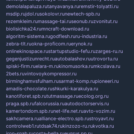
demolalapaluza.ru
tanyavanya.ru
remstir-tolyatti.ru
msdip.ru
jdol.ru
sokolovr.ru
newtech-spb.ru
rezemkleim.ru
massage-tai.ru
seonub.ru
zvonitut.ru
biolisichka24.ru
mncraft-download.ru
algoritm-sistema.ru
godflesh.ru
ru-industria.ru
zebra-tlt.ru
okna-proficom.ru
erynok.ru
onlinekinospace.ru
startupstudio-fefu.ru
zarges-ru.ru
gegenjustizunrecht.ru
autobalashov.ru
utrovortu.ru
spiski-firm.ru
elara-m.ru
kinomusorka.ru
mkcslava.ru
2bets.ru
vintovoykompressor.ru
birminghamvsfulham.ru
sarmat-komp.ru
pioneeri.ru
amadis-chocolate.ru
shkurki-karakulya.ru
kanotiforet.spb.ru
tutmassage.ru
ecolog.org.ru
praga.spb.ru
falcorussia.ru
autodoctorservis.ru
kamertondom.spb.ru
net-life.net.ru
avto-vozim.ru
sakhcamera.ru
alliance-electro.spb.ru
stroyavt.ru
controlweb1.ru
tdsak74.ru
kinzozo-ru.ru
kvotka.ru
iron-snab.ru
costa-bella.ru
eugrus.pp.ru