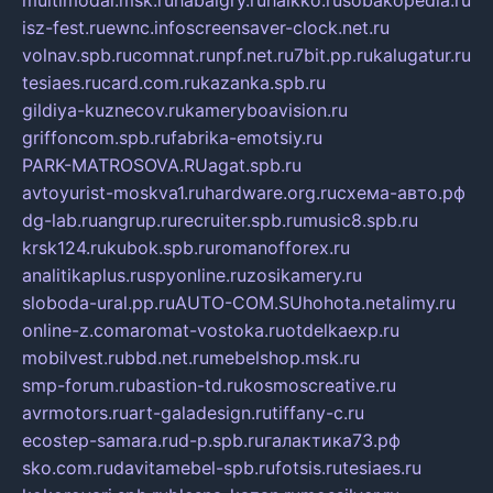
multimodal.msk.ru
habaigry.ru
haikko.ru
sobakopedia.ru
isz-fest.ru
ewnc.info
screensaver-clock.net.ru
volnav.spb.ru
comnat.ru
npf.net.ru
7bit.pp.ru
kalugatur.ru
tesiaes.ru
card.com.ru
kazanka.spb.ru
gildiya-kuznecov.ru
kameryboavision.ru
griffoncom.spb.ru
fabrika-emotsiy.ru
PARK-MATROSOVA.RU
agat.spb.ru
avtoyurist-moskva1.ru
hardware.org.ru
схема-авто.рф
dg-lab.ru
angrup.ru
recruiter.spb.ru
music8.spb.ru
krsk124.ru
kubok.spb.ru
romanofforex.ru
analitikaplus.ru
spyonline.ru
zosikamery.ru
sloboda-ural.pp.ru
AUTO-COM.SU
hohota.net
alimy.ru
online-z.com
aromat-vostoka.ru
otdelkaexp.ru
mobilvest.ru
bbd.net.ru
mebelshop.msk.ru
smp-forum.ru
bastion-td.ru
kosmoscreative.ru
avrmotors.ru
art-galadesign.ru
tiffany-c.ru
ecostep-samara.ru
d-p.spb.ru
галактика73.рф
sko.com.ru
davitamebel-spb.ru
fotsis.ru
tesiaes.ru