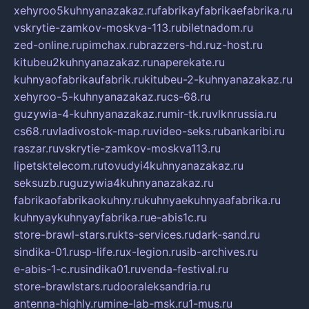
xehyroo5kuhnyanazakaz.ru
fabrikayfabrikaefabrika.ru
vskrytie-zamkov-moskva-113.ru
biletnadom.ru
zed-online.ru
pimchax.ru
brazzers-hd.ru
z-host.ru
kitubeu2kuhnyanazakaz.ru
naperekate.ru
kuhnyaofabrikaufabrik.ru
kitubeu-2-kuhnyanazakaz.ru
xehyroo-5-kuhnyanazakaz.ru
cs-68.ru
guzywia-4-kuhnyanazakaz.ru
mir-tk.ru
vlknrussia.ru
cs68.ru
vladivostok-map.ru
video-seks.ru
bankaribi.ru
raszar.ru
vskrytie-zamkov-moskva113.ru
lipetsktelecom.ru
tovudyi4kuhnyanazakaz.ru
seksuzb.ru
guzywia4kuhnyanazakaz.ru
fabrikaofabrikaokuhny.ru
kuhnyaekuhnyaafabrika.ru
kuhnyaykuhnyayfabrika.ru
e-abis1c.ru
store-brawl-stars.ru
kts-services.ru
dark-sand.ru
sindika-01.ru
sp-life.ru
x-legion.ru
sib-archives.ru
e-abis-1-c.ru
sindika01.ru
venda-festival.ru
store-brawlstars.ru
dooraleksandria.ru
antenna-highly.ru
mine-lab-msk.ru
1-mus.ru