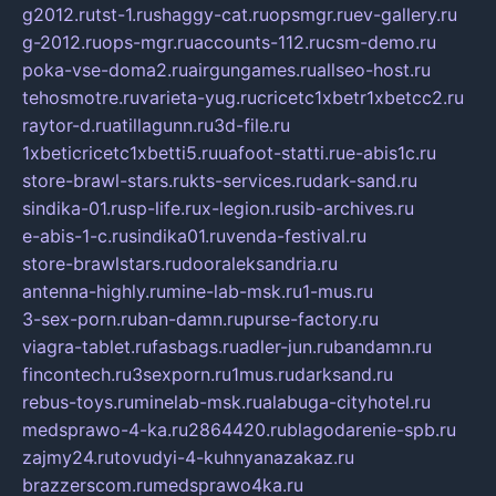
g2012.ru
tst-1.ru
shaggy-cat.ru
opsmgr.ru
ev-gallery.ru
g-2012.ru
ops-mgr.ru
accounts-112.ru
csm-demo.ru
poka-vse-doma2.ru
airgungames.ru
allseo-host.ru
tehosmotre.ru
varieta-yug.ru
cricetc1xbetr1xbetcc2.ru
raytor-d.ru
atillagunn.ru
3d-file.ru
1xbeticricetc1xbetti5.ru
uafoot-statti.ru
e-abis1c.ru
store-brawl-stars.ru
kts-services.ru
dark-sand.ru
sindika-01.ru
sp-life.ru
x-legion.ru
sib-archives.ru
e-abis-1-c.ru
sindika01.ru
venda-festival.ru
store-brawlstars.ru
dooraleksandria.ru
antenna-highly.ru
mine-lab-msk.ru
1-mus.ru
3-sex-porn.ru
ban-damn.ru
purse-factory.ru
viagra-tablet.ru
fasbags.ru
adler-jun.ru
bandamn.ru
fincontech.ru
3sexporn.ru
1mus.ru
darksand.ru
rebus-toys.ru
minelab-msk.ru
alabuga-cityhotel.ru
medsprawo-4-ka.ru
2864420.ru
blagodarenie-spb.ru
zajmy24.ru
tovudyi-4-kuhnyanazakaz.ru
brazzerscom.ru
medsprawo4ka.ru