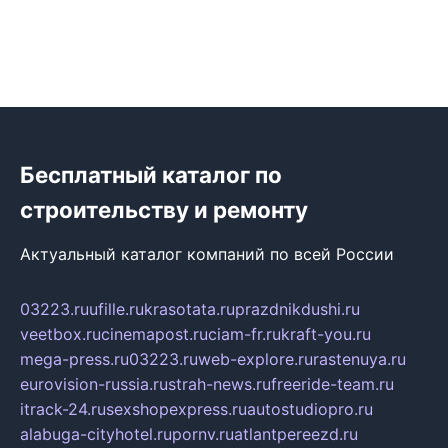
Бесплатный каталог по
строительству и ремонту
Актуальный каталог компаний по всей России
03223.ru
ufille.ru
krasotata.ru
prazdnikdushi.ru
veetbox.ru
cinemapost.ru
ciam-fr.ru
kraft-you.ru
mega-press.ru
03223.ru
web-explore.ru
rastenuya.ru
eurovision-russia.ru
strah-news.ru
freeride-team.ru
itrack-24.ru
sexshopexpress.ru
autostudiopro.ru
alabuga-cityhotel.ru
pornv.ru
atlantpereezd.ru