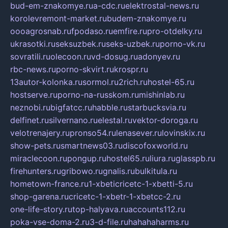
bud-em-znakomye.ru
a-cdc.ru
elektrostal-news.ru
korolevremont-market.ru
budem-znakomye.ru
oooagrosnab.ru
fpodaso.ru
emfire.ru
pro-otdelky.ru
ukrasotki.ru
seksuzbek.ru
seks-uzbek.ru
porno-vk.ru
sovratili.ru
olecoon.ru
vd-dosug.ru
adonyev.ru
rbc-news.ru
porno-skvirt.ru
krospr.ru
13autor-kolonka.ru
sormol.ru
2rich.ru
hostel-65.ru
hostserve.ru
porno-na-russkom.ru
mishinlab.ru
neznobi.ru
bigfatcc.ru
habble.ru
starbucksvia.ru
delfinet.ru
silvernano.ru
elestal.ru
vektor-doroga.ru
velotrenajery.ru
pronso54.ru
lenasever.ru
lovinskix.ru
show-pets.ru
smartnews03.ru
discofoxworld.ru
miraclecoon.ru
pongup.ru
hostel65.ru
liura.ru
glasspb.ru
firehunters.ru
gribowo.ru
gnalis.ru
bulkitula.ru
hometown-france.ru
1-xbeticricetc-1-xbetti-5.ru
shop-garena.ru
cricetc-1-xbetr-1-xbetcc-2.ru
one-life-story.ru
top-halyava.ru
accounts112.ru
poka-vse-doma-2.ru
3-d-file.ru
hahahaharms.ru