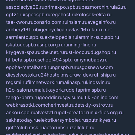
associaciya39.ru
primexpo.spb.ru
bezmorchin.ru
ia2.ru
cpt21.ru
ispecspb.ru
regahost.ru
kolosok-elita.ru
tae-kwon.ru
consrio.com.ru
insiam.ru
avegainfo.ru
archery161.ru
bigencyclica.ru
vlast16.ru
korru.net
sarmiento.spb.su
extelopedia.ru
lammin-suo.spb.ru
iskatour.spb.ru
snpi.org.ru
running-line.ru
krygeva-spa.ru
chel.net.ru
rust-loco.ru
dugshop.ru
hl-beta.spb.ru
school494.spb.ru
mymubaby.ru
epoha-metalband.ru
ngr.spb.ru
rusgosnews.com
dieselvostok.ru
24hostel.msk.ru
w-dev.ru
f-ship.ru
regsmi.ru
filmnetwork.ru
malinasp.ru
kinosvin.ru
h2o-salon.ru
malutkayork.ru
deltaprim.spb.ru
tango-perm.ru
gooddir.ru
sgv.su
multiki-online.com
webkrasotki.com
cherinvest.ru
detskiy-ostrov.ru
ankou.spb.ru
alvesta1.ru
pdf-creator.ru
nix-files.org.ru
sakhatoday.ru
elektrikersymboler.ru
sputnikyes.ru
golf2club.msk.ru
aeforums.ru
zallclub.ru