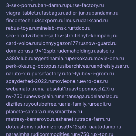
3-sex-porn.ru
ban-damn.ru
purse-factory.ru
viagra-tablet.ru
fasbags.ru
adler-jun.ru
bandamn.ru
fincontech.ru
3sexporn.ru
1mus.ru
darksand.ru
rebus-toys.ru
minelab-msk.ru
rtdco.ru
seo-prodvizhenie-sajtov-stroitelnyh-kompanij.ru
card-voice.ru
rulonnyygazon177.ru
snow-guard.ru
domizbrusa-9x12spb.ru
demaholding.ru
aalse.ru
a380club.ru
argentinamia.ru
perkoka.ru
movie-one.ru
perk-oka.ru
g-octopus.ru
sibarchives.ru
andreislyusar.ru
naruto-x.ru
pursefactory.ru
tor-lyubov-i-grom.ru
spayderhed-2022.ru
movieone.ru
evro-dez.ru
webamator.ru
ma-absolut1.ru
avtopomosch27.ru
nv-750.ru
news-plain.ru
nertansaga.ru
delanalad.ru
dizfiles.ru
youtubefree.ru
aria-family.ru
roadli.ru
planeta-samara.ru
mysmartbuy.ru
matrasy-kemerovo.ru
ashanet.ru
trade-farm.ru
dotcustoms.ru
domizbrusa9x12spb.ru
autodamp.ru
narasimha.ru
djcommodities.ru
nv750.ru
x-ton.ru