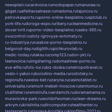
newsplain.ru
cardvoice.ru
modopaper.ru
manunae.ru
gbget.ru
alfeihavsalnassr.ru
madoma.ru
tajuncos.ru
petrovkasports.ru
porno-online-besplatno.ru
splclub.ru
york-life.ru
doroga-expo.ru
ribery.ru
cleanmedicine.ru
slovar-ivrit.ru
porno-video-besplatno.ru
seks-365.ru
ovucontrol.ru
sloty-igrovyye-avtomaty.ru
ru-industriya.ru
russkoe-porno-besplatno.ru
belgorod-day.ru
digilith.ru
pichkurovlab.ru
medic-today.ru
taksu.ru
comp123.ru
don-ykt.ru
teensvoice.ru
imgsharing.ru
domashnee-porno.ru
eva-elfie.ru
foto-tur.ru
biz-doska.ru
metropoltravel.ru
veslo-i-yakor.ru
borodino-media.ru
rostotsky.ru
regionufa.ru
weiss-bet.ru
zaryna.ru
casinotablet.ru
universalia.ru
remont-mebeli-moscow.ru
termomur.ru
clubfisher.ru
remstirufa.ru
erdamchi.ru
doramamama.ru
muraviovka-park.ru
worldofwoman.ru
clean-dreams.ru
arkrym.ru
kristinita.ru
dircomputer.ru
healthenter.ru
textexperts.ru
pivnaya-kruzhka.ru
kinofilmy-2021.ru