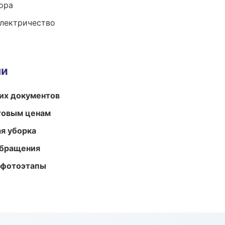
ора
электричество
ми
их документов
птовым ценам
ая уборка
обращения
 фотоэтапы