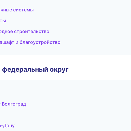
очные системы
еты
одное строительство
дшафт и благоустройство
 федеральный округ
 Волгоград
а-Дону