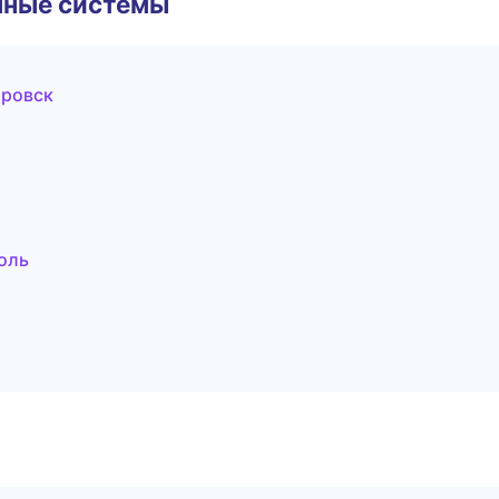
чные системы
аровск
оль