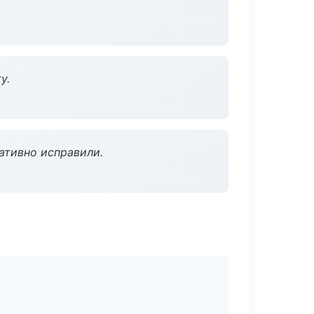
у.
ативно исправили.