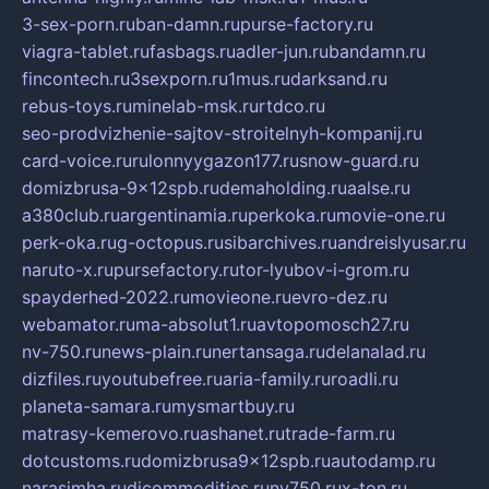
3-sex-porn.ru
ban-damn.ru
purse-factory.ru
viagra-tablet.ru
fasbags.ru
adler-jun.ru
bandamn.ru
fincontech.ru
3sexporn.ru
1mus.ru
darksand.ru
rebus-toys.ru
minelab-msk.ru
rtdco.ru
seo-prodvizhenie-sajtov-stroitelnyh-kompanij.ru
card-voice.ru
rulonnyygazon177.ru
snow-guard.ru
domizbrusa-9x12spb.ru
demaholding.ru
aalse.ru
a380club.ru
argentinamia.ru
perkoka.ru
movie-one.ru
perk-oka.ru
g-octopus.ru
sibarchives.ru
andreislyusar.ru
naruto-x.ru
pursefactory.ru
tor-lyubov-i-grom.ru
spayderhed-2022.ru
movieone.ru
evro-dez.ru
webamator.ru
ma-absolut1.ru
avtopomosch27.ru
nv-750.ru
news-plain.ru
nertansaga.ru
delanalad.ru
dizfiles.ru
youtubefree.ru
aria-family.ru
roadli.ru
planeta-samara.ru
mysmartbuy.ru
matrasy-kemerovo.ru
ashanet.ru
trade-farm.ru
dotcustoms.ru
domizbrusa9x12spb.ru
autodamp.ru
narasimha.ru
djcommodities.ru
nv750.ru
x-ton.ru