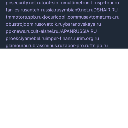
pcsecurity.net.ru
tool-sib.ru
multimetrunit.ru
sp-tour.ru
fan-cs.ru
santeh-russia.ru
symbian9.net.ru
DSHAIR.RU
tmmotors.spb.ru
xjocuricopii.com
musavtomat.msk.ru
obustrojdom.ru
sovetcik.ru
ybaranovskaya.ru
ppknews.ru
cult-alshei.ru
JAPANRUSSIA.RU
proekciyamebel.ru
imper-finans.ru
rim.org.ru
glamourai.ru
brassminus.ru
zabor-pro.ru
ftn.pp.ru
dorogoe58.ru
laimengpacker.ru
kuzova-zapchasti.ru
sageerp.ru
taxodrom.ru
dsrazvitie.ru
hardcity.net.ru
ratinghomegames.ru
topservice25.ru
gubernyan.ru
gtglasslined.ru
ii4.ru
tssport.spb.ru
andorra24.com
blackwallstreet.ru
oboimos.ru
optim-doors.com.ru
ikuch.ru
nycr.org.ru
npa21.ru
vremya-ch.spb.ru
desert000.ru
ivtorgi.ru
ifiori.ru
catalog-statei.ru
dcv.org.ru
spetsmaster174.ru
ipkameryhiseeu.ru
dum26.ru
ruspol.spb.ru
fr-opendp.ru
kam-solnyshko.ru
cheyenne-arapaho.ru
sevzapmetal.spb.ru
ted-lapidus.spb.ru
parasite-eliminator.ru