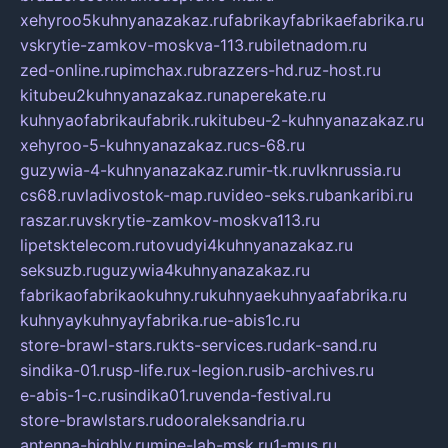
xehyroo5kuhnyanazakaz.ru
fabrikayfabrikaefabrika.ru
vskrytie-zamkov-moskva-113.ru
biletnadom.ru
zed-online.ru
pimchax.ru
brazzers-hd.ru
z-host.ru
kitubeu2kuhnyanazakaz.ru
naperekate.ru
kuhnyaofabrikaufabrik.ru
kitubeu-2-kuhnyanazakaz.ru
xehyroo-5-kuhnyanazakaz.ru
cs-68.ru
guzywia-4-kuhnyanazakaz.ru
mir-tk.ru
vlknrussia.ru
cs68.ru
vladivostok-map.ru
video-seks.ru
bankaribi.ru
raszar.ru
vskrytie-zamkov-moskva113.ru
lipetsktelecom.ru
tovudyi4kuhnyanazakaz.ru
seksuzb.ru
guzywia4kuhnyanazakaz.ru
fabrikaofabrikaokuhny.ru
kuhnyaekuhnyaafabrika.ru
kuhnyaykuhnyayfabrika.ru
e-abis1c.ru
store-brawl-stars.ru
kts-services.ru
dark-sand.ru
sindika-01.ru
sp-life.ru
x-legion.ru
sib-archives.ru
e-abis-1-c.ru
sindika01.ru
venda-festival.ru
store-brawlstars.ru
dooraleksandria.ru
antenna-highly.ru
mine-lab-msk.ru
1-mus.ru