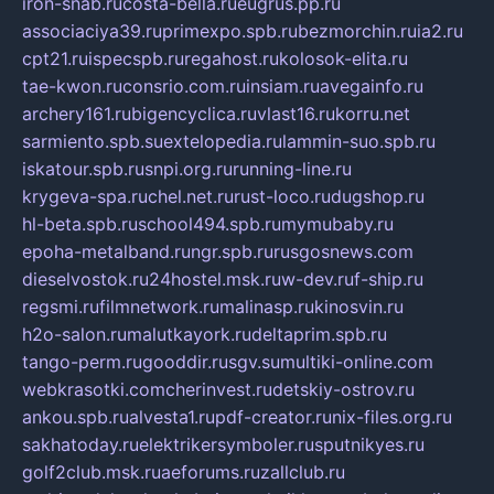
iron-snab.ru
costa-bella.ru
eugrus.pp.ru
associaciya39.ru
primexpo.spb.ru
bezmorchin.ru
ia2.ru
cpt21.ru
ispecspb.ru
regahost.ru
kolosok-elita.ru
tae-kwon.ru
consrio.com.ru
insiam.ru
avegainfo.ru
archery161.ru
bigencyclica.ru
vlast16.ru
korru.net
sarmiento.spb.su
extelopedia.ru
lammin-suo.spb.ru
iskatour.spb.ru
snpi.org.ru
running-line.ru
krygeva-spa.ru
chel.net.ru
rust-loco.ru
dugshop.ru
hl-beta.spb.ru
school494.spb.ru
mymubaby.ru
epoha-metalband.ru
ngr.spb.ru
rusgosnews.com
dieselvostok.ru
24hostel.msk.ru
w-dev.ru
f-ship.ru
regsmi.ru
filmnetwork.ru
malinasp.ru
kinosvin.ru
h2o-salon.ru
malutkayork.ru
deltaprim.spb.ru
tango-perm.ru
gooddir.ru
sgv.su
multiki-online.com
webkrasotki.com
cherinvest.ru
detskiy-ostrov.ru
ankou.spb.ru
alvesta1.ru
pdf-creator.ru
nix-files.org.ru
sakhatoday.ru
elektrikersymboler.ru
sputnikyes.ru
golf2club.msk.ru
aeforums.ru
zallclub.ru