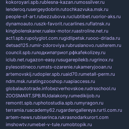
kokoroyari.spb.ru
blesna-kazan.ru
mossilver.ru
lenderoq.ru
sergeydobrin.ru
tochkazvuka.msk.ru
people-of-art.ru
bezzubova.ru
clubtibet.ru
orior-aks.ru
dynamoauto.ru
szk-favorit.ru
carlines.ru
flatnsk.ru
kingbolenskaner.ru
alex-motor.ru
astroline.net.ru
act1.spb.ru
polyglot.com.ru
gidlipetsk.ru
ooo-driada.ru
detsad125.ru
mir-zdoroviya.ru
bruslanovo.ru
siterem.ru
council.spb.ru
лодкипатриот.рф
kafekolizey.ru
iclub.net.ru
gazon-easy.ru
sugarepilekb.ru
grinox.ru
pylesostineco.ru
msts-ozarenie.ru
kameryjooan.ru
artemovskij.ru
dopler.spb.ru
aid70.ru
metall-perm.ru
ndm.msk.ru
ratingzooshop.ru
apiaccess.ru
globalautotrade.info
bezverhovskoe.ru
drsschool.ru
ZOOSMART.SPB.RU
dalakony.ru
medikijob.ru
remontt.spb.ru
photostudia.spb.ru
myragon.ru
terramia.ru
academy62.ru
gardengallereya.ru
rti.com.ru
artem-news.ru
biserinca.ru
krasnodarkurort.com
imshowtv.ru
mebel-v-tule.ru
mobtopik.ru