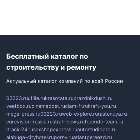
Бесплатный каталог по
строительству и ремонту
Актуальный каталог компаний по всей России
03223.ru
ufille.ru
krasotata.ru
prazdnikdushi.ru
veetbox.ru
cinemapost.ru
ciam-fr.ru
kraft-you.ru
mega-press.ru
03223.ru
web-explore.ru
rastenuya.ru
eurovision-russia.ru
strah-news.ru
freeride-team.ru
itrack-24.ru
sexshopexpress.ru
autostudiopro.ru
alabuga-cityhotel.ru
pornv.ru
atlantpereezd.ru