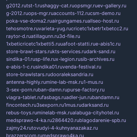
g2012.ru
tst-1.ru
shaggy-cat.ru
opsmgr.ru
ev-gallery.ru
g-2012.ru
ops-mgr.ru
accounts-112.ru
csm-demo.ru
poka-vse-doma2.ru
airgungames.ru
allseo-host.ru
tehosmotre.ru
varieta-yug.ru
cricetc1xbetr1xbetcc2.ru
raytor-d.ru
atillagunn.ru
3d-file.ru
1xbeticricetc1xbetti5.ru
uafoot-statti.ru
e-abis1c.ru
store-brawl-stars.ru
kts-services.ru
dark-sand.ru
sindika-01.ru
sp-life.ru
x-legion.ru
sib-archives.ru
e-abis-1-c.ru
sindika01.ru
venda-festival.ru
store-brawlstars.ru
dooraleksandria.ru
antenna-highly.ru
mine-lab-msk.ru
1-mus.ru
3-sex-porn.ru
ban-damn.ru
purse-factory.ru
viagra-tablet.ru
fasbags.ru
adler-jun.ru
bandamn.ru
fincontech.ru
3sexporn.ru
1mus.ru
darksand.ru
rebus-toys.ru
minelab-msk.ru
alabuga-cityhotel.ru
medsprawo-4-ka.ru
2864420.ru
blagodarenie-spb.ru
zajmy24.ru
tovudyi-4-kuhnyanazakaz.ru
brazzerscom.ru
medsprawo4ka.ru