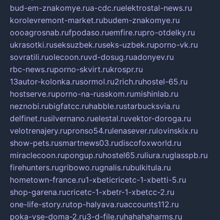
bud-em-znakomye.ru
a-cdc.ru
elektrostal-news.ru
korolevremont-market.ru
budem-znakomye.ru
oooagrosnab.ru
fpodaso.ru
emfire.ru
pro-otdelky.ru
ukrasotki.ru
seksuzbek.ru
seks-uzbek.ru
porno-vk.ru
sovratili.ru
olecoon.ru
vd-dosug.ru
adonyev.ru
rbc-news.ru
porno-skvirt.ru
krospr.ru
13autor-kolonka.ru
sormol.ru
2rich.ru
hostel-65.ru
hostserve.ru
porno-na-russkom.ru
mishinlab.ru
neznobi.ru
bigfatcc.ru
habble.ru
starbucksvia.ru
delfinet.ru
silvernano.ru
elestal.ru
vektor-doroga.ru
velotrenajery.ru
pronso54.ru
lenasever.ru
lovinskix.ru
show-pets.ru
smartnews03.ru
discofoxworld.ru
miraclecoon.ru
pongup.ru
hostel65.ru
liura.ru
glasspb.ru
firehunters.ru
gribowo.ru
gnalis.ru
bulkitula.ru
hometown-france.ru
1-xbeticricetc-1-xbetti-5.ru
shop-garena.ru
cricetc-1-xbetr-1-xbetcc-2.ru
one-life-story.ru
top-halyava.ru
accounts112.ru
poka-vse-doma-2.ru
3-d-file.ru
hahahaharms.ru