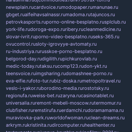
newsplain.ru
cardvoice.ru
modopaper.ru
manunae.ru
gbget.ru
alfeihavsalnassr.ru
madoma.ru
tajuncos.ru
petrovkasports.ru
porno-online-besplatno.ru
splclub.ru
york-life.ru
doroga-expo.ru
ribery.ru
cleanmedicine.ru
slovar-ivrit.ru
porno-video-besplatno.ru
seks-365.ru
ovucontrol.ru
sloty-igrovyye-avtomaty.ru
ru-industriya.ru
russkoe-porno-besplatno.ru
belgorod-day.ru
digilith.ru
pichkurovlab.ru
medic-today.ru
taksu.ru
comp123.ru
don-ykt.ru
teensvoice.ru
imgsharing.ru
domashnee-porno.ru
eva-elfie.ru
foto-tur.ru
biz-doska.ru
metropoltravel.ru
veslo-i-yakor.ru
borodino-media.ru
rostotsky.ru
regionufa.ru
weiss-bet.ru
zaryna.ru
casinotablet.ru
universalia.ru
remont-mebeli-moscow.ru
termomur.ru
clubfisher.ru
remstirufa.ru
erdamchi.ru
doramamama.ru
muraviovka-park.ru
worldofwoman.ru
clean-dreams.ru
arkrym.ru
kristinita.ru
dircomputer.ru
healthenter.ru