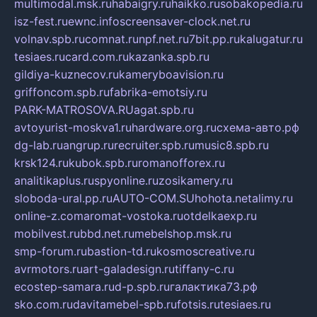
multimodal.msk.ru
habaigry.ru
haikko.ru
sobakopedia.ru
isz-fest.ru
ewnc.info
screensaver-clock.net.ru
volnav.spb.ru
comnat.ru
npf.net.ru
7bit.pp.ru
kalugatur.ru
tesiaes.ru
card.com.ru
kazanka.spb.ru
gildiya-kuznecov.ru
kameryboavision.ru
griffoncom.spb.ru
fabrika-emotsiy.ru
PARK-MATROSOVA.RU
agat.spb.ru
avtoyurist-moskva1.ru
hardware.org.ru
схема-авто.рф
dg-lab.ru
angrup.ru
recruiter.spb.ru
music8.spb.ru
krsk124.ru
kubok.spb.ru
romanofforex.ru
analitikaplus.ru
spyonline.ru
zosikamery.ru
sloboda-ural.pp.ru
AUTO-COM.SU
hohota.net
alimy.ru
online-z.com
aromat-vostoka.ru
otdelkaexp.ru
mobilvest.ru
bbd.net.ru
mebelshop.msk.ru
smp-forum.ru
bastion-td.ru
kosmoscreative.ru
avrmotors.ru
art-galadesign.ru
tiffany-c.ru
ecostep-samara.ru
d-p.spb.ru
галактика73.рф
sko.com.ru
davitamebel-spb.ru
fotsis.ru
tesiaes.ru