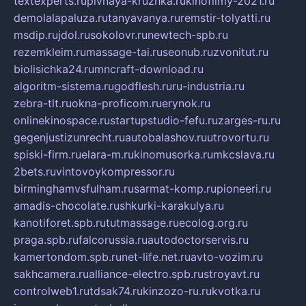
textexperts.ru
pivnaya-kruzhka.ru
kinofilmy-2021.ru
demolalapaluza.ru
tanyavanya.ru
remstir-tolyatti.ru
msdip.ru
jdol.ru
sokolovr.ru
newtech-spb.ru
rezemkleim.ru
massage-tai.ru
seonub.ru
zvonitut.ru
biolisichka24.ru
mncraft-download.ru
algoritm-sistema.ru
godflesh.ru
ru-industria.ru
zebra-tlt.ru
okna-proficom.ru
erynok.ru
onlinekinospace.ru
startupstudio-fefu.ru
zarges-ru.ru
gegenjustizunrecht.ru
autobalashov.ru
utrovortu.ru
spiski-firm.ru
elara-m.ru
kinomusorka.ru
mkcslava.ru
2bets.ru
vintovoykompressor.ru
birminghamvsfulham.ru
sarmat-komp.ru
pioneeri.ru
amadis-chocolate.ru
shkurki-karakulya.ru
kanotiforet.spb.ru
tutmassage.ru
ecolog.org.ru
praga.spb.ru
falcorussia.ru
autodoctorservis.ru
kamertondom.spb.ru
net-life.net.ru
avto-vozim.ru
sakhcamera.ru
alliance-electro.spb.ru
stroyavt.ru
controlweb1.ru
tdsak74.ru
kinzozo-ru.ru
kvotka.ru