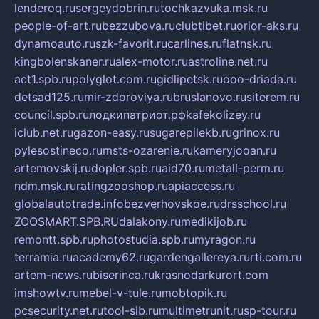
lenderoq.ru
sergeydobrin.ru
tochkazvuka.msk.ru
people-of-art.ru
bezzubova.ru
clubtibet.ru
orior-aks.ru
dynamoauto.ru
szk-favorit.ru
carlines.ru
flatnsk.ru
kingbolenskaner.ru
alex-motor.ru
astroline.net.ru
act1.spb.ru
polyglot.com.ru
gidlipetsk.ru
ooo-driada.ru
detsad125.ru
mir-zdoroviya.ru
bruslanovo.ru
siterem.ru
council.spb.ru
лодкипатриот.рф
kafekolizey.ru
iclub.net.ru
gazon-easy.ru
sugarepilekb.ru
grinox.ru
pylesostineco.ru
msts-ozarenie.ru
kameryjooan.ru
artemovskij.ru
dopler.spb.ru
aid70.ru
metall-perm.ru
ndm.msk.ru
ratingzooshop.ru
apiaccess.ru
globalautotrade.info
bezverhovskoe.ru
drsschool.ru
ZOOSMART.SPB.RU
dalakony.ru
medikijob.ru
remontt.spb.ru
photostudia.spb.ru
myragon.ru
terramia.ru
academy62.ru
gardengallereya.ru
rti.com.ru
artem-news.ru
biserinca.ru
krasnodarkurort.com
imshowtv.ru
mebel-v-tule.ru
mobtopik.ru
pcsecurity.net.ru
tool-sib.ru
multimetrunit.ru
sp-tour.ru