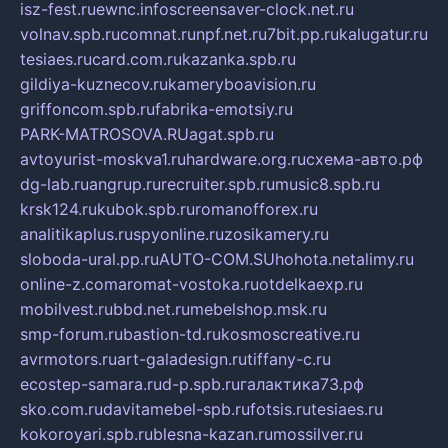
isz-fest.ru
ewnc.info
screensaver-clock.net.ru
volnav.spb.ru
comnat.ru
npf.net.ru
7bit.pp.ru
kalugatur.ru
tesiaes.ru
card.com.ru
kazanka.spb.ru
gildiya-kuznecov.ru
kameryboavision.ru
griffoncom.spb.ru
fabrika-emotsiy.ru
PARK-MATROSOVA.RU
agat.spb.ru
avtoyurist-moskva1.ru
hardware.org.ru
схема-авто.рф
dg-lab.ru
angrup.ru
recruiter.spb.ru
music8.spb.ru
krsk124.ru
kubok.spb.ru
romanofforex.ru
analitikaplus.ru
spyonline.ru
zosikamery.ru
sloboda-ural.pp.ru
AUTO-COM.SU
hohota.net
alimy.ru
online-z.com
aromat-vostoka.ru
otdelkaexp.ru
mobilvest.ru
bbd.net.ru
mebelshop.msk.ru
smp-forum.ru
bastion-td.ru
kosmoscreative.ru
avrmotors.ru
art-galadesign.ru
tiffany-c.ru
ecostep-samara.ru
d-p.spb.ru
галактика73.рф
sko.com.ru
davitamebel-spb.ru
fotsis.ru
tesiaes.ru
kokoroyari.spb.ru
blesna-kazan.ru
mossilver.ru