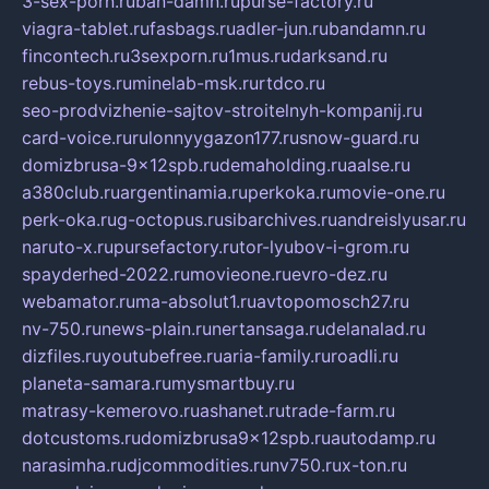
3-sex-porn.ru
ban-damn.ru
purse-factory.ru
viagra-tablet.ru
fasbags.ru
adler-jun.ru
bandamn.ru
fincontech.ru
3sexporn.ru
1mus.ru
darksand.ru
rebus-toys.ru
minelab-msk.ru
rtdco.ru
seo-prodvizhenie-sajtov-stroitelnyh-kompanij.ru
card-voice.ru
rulonnyygazon177.ru
snow-guard.ru
domizbrusa-9x12spb.ru
demaholding.ru
aalse.ru
a380club.ru
argentinamia.ru
perkoka.ru
movie-one.ru
perk-oka.ru
g-octopus.ru
sibarchives.ru
andreislyusar.ru
naruto-x.ru
pursefactory.ru
tor-lyubov-i-grom.ru
spayderhed-2022.ru
movieone.ru
evro-dez.ru
webamator.ru
ma-absolut1.ru
avtopomosch27.ru
nv-750.ru
news-plain.ru
nertansaga.ru
delanalad.ru
dizfiles.ru
youtubefree.ru
aria-family.ru
roadli.ru
planeta-samara.ru
mysmartbuy.ru
matrasy-kemerovo.ru
ashanet.ru
trade-farm.ru
dotcustoms.ru
domizbrusa9x12spb.ru
autodamp.ru
narasimha.ru
djcommodities.ru
nv750.ru
x-ton.ru