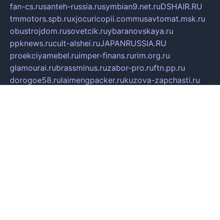
fan-cs.ru
santeh-russia.ru
symbian9.net.ru
DSHAIR.RU
tmmotors.spb.ru
xjocuricopii.com
musavtomat.msk.ru
obustrojdom.ru
sovetcik.ru
ybaranovskaya.ru
ppknews.ru
cult-alshei.ru
JAPANRUSSIA.RU
proekciyamebel.ru
imper-finans.ru
rim.org.ru
glamourai.ru
brassminus.ru
zabor-pro.ru
ftn.pp.ru
dorogoe58.ru
laimengpacker.ru
kuzova-zapchasti.ru
sageerp.ru
taxodrom.ru
dsrazvitie.ru
hardcity.net.ru
ratinghomegames.ru
topservice25.ru
gubernyan.ru
gtglasslined.ru
ii4.ru
tssport.spb.ru
andorra24.com
blackwallstreet.ru
oboimos.ru
optim-doors.com.ru
ikuch.ru
nycr.org.ru
npa21.ru
vremya-ch.spb.ru
desert000.ru
ivtorgi.ru
ifiori.ru
catalog-statei.ru
dcv.org.ru
spetsmaster174.ru
ipkameryhiseeu.ru
dum26.ru
ruspol.spb.ru
fr-opendp.ru
kam-solnyshko.ru
cheyenne-arapaho.ru
sevzapmetal.spb.ru
ted-lapidus.spb.ru
parasite-eliminator.ru
sigma-complete.ru
modernworld.ru
dama-moda.ru