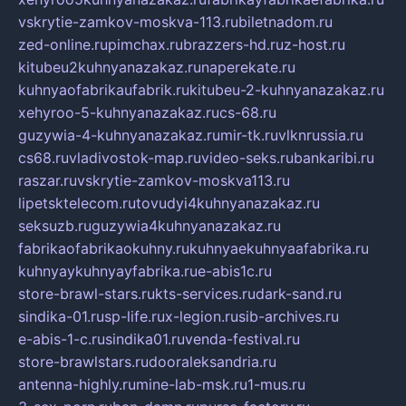
vskrytie-zamkov-moskva-113.ru
biletnadom.ru
zed-online.ru
pimchax.ru
brazzers-hd.ru
z-host.ru
kitubeu2kuhnyanazakaz.ru
naperekate.ru
kuhnyaofabrikaufabrik.ru
kitubeu-2-kuhnyanazakaz.ru
xehyroo-5-kuhnyanazakaz.ru
cs-68.ru
guzywia-4-kuhnyanazakaz.ru
mir-tk.ru
vlknrussia.ru
cs68.ru
vladivostok-map.ru
video-seks.ru
bankaribi.ru
raszar.ru
vskrytie-zamkov-moskva113.ru
lipetsktelecom.ru
tovudyi4kuhnyanazakaz.ru
seksuzb.ru
guzywia4kuhnyanazakaz.ru
fabrikaofabrikaokuhny.ru
kuhnyaekuhnyaafabrika.ru
kuhnyaykuhnyayfabrika.ru
e-abis1c.ru
store-brawl-stars.ru
kts-services.ru
dark-sand.ru
sindika-01.ru
sp-life.ru
x-legion.ru
sib-archives.ru
e-abis-1-c.ru
sindika01.ru
venda-festival.ru
store-brawlstars.ru
dooraleksandria.ru
antenna-highly.ru
mine-lab-msk.ru
1-mus.ru