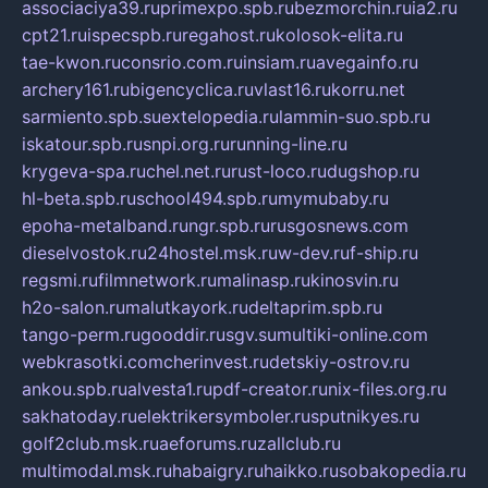
associaciya39.ru
primexpo.spb.ru
bezmorchin.ru
ia2.ru
cpt21.ru
ispecspb.ru
regahost.ru
kolosok-elita.ru
tae-kwon.ru
consrio.com.ru
insiam.ru
avegainfo.ru
archery161.ru
bigencyclica.ru
vlast16.ru
korru.net
sarmiento.spb.su
extelopedia.ru
lammin-suo.spb.ru
iskatour.spb.ru
snpi.org.ru
running-line.ru
krygeva-spa.ru
chel.net.ru
rust-loco.ru
dugshop.ru
hl-beta.spb.ru
school494.spb.ru
mymubaby.ru
epoha-metalband.ru
ngr.spb.ru
rusgosnews.com
dieselvostok.ru
24hostel.msk.ru
w-dev.ru
f-ship.ru
regsmi.ru
filmnetwork.ru
malinasp.ru
kinosvin.ru
h2o-salon.ru
malutkayork.ru
deltaprim.spb.ru
tango-perm.ru
gooddir.ru
sgv.su
multiki-online.com
webkrasotki.com
cherinvest.ru
detskiy-ostrov.ru
ankou.spb.ru
alvesta1.ru
pdf-creator.ru
nix-files.org.ru
sakhatoday.ru
elektrikersymboler.ru
sputnikyes.ru
golf2club.msk.ru
aeforums.ru
zallclub.ru
multimodal.msk.ru
habaigry.ru
haikko.ru
sobakopedia.ru