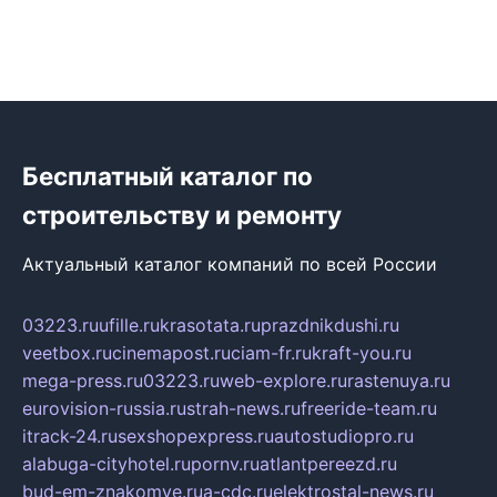
Бесплатный каталог по
строительству и ремонту
Актуальный каталог компаний по всей России
03223.ru
ufille.ru
krasotata.ru
prazdnikdushi.ru
veetbox.ru
cinemapost.ru
ciam-fr.ru
kraft-you.ru
mega-press.ru
03223.ru
web-explore.ru
rastenuya.ru
eurovision-russia.ru
strah-news.ru
freeride-team.ru
itrack-24.ru
sexshopexpress.ru
autostudiopro.ru
alabuga-cityhotel.ru
pornv.ru
atlantpereezd.ru
bud-em-znakomye.ru
a-cdc.ru
elektrostal-news.ru