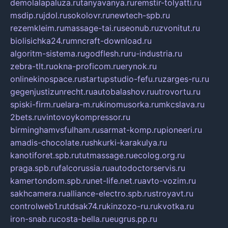
demolalapaluza.ru
tanyavanya.ru
remstir-tolyatti.ru
msdip.ru
jdol.ru
sokolovr.ru
newtech-spb.ru
rezemkleim.ru
massage-tai.ru
seonub.ru
zvonitut.ru
biolisichka24.ru
mncraft-download.ru
algoritm-sistema.ru
godflesh.ru
ru-industria.ru
zebra-tlt.ru
okna-proficom.ru
erynok.ru
onlinekinospace.ru
startupstudio-fefu.ru
zarges-ru.ru
gegenjustizunrecht.ru
autobalashov.ru
utrovortu.ru
spiski-firm.ru
elara-m.ru
kinomusorka.ru
mkcslava.ru
2bets.ru
vintovoykompressor.ru
birminghamvsfulham.ru
sarmat-komp.ru
pioneeri.ru
amadis-chocolate.ru
shkurki-karakulya.ru
kanotiforet.spb.ru
tutmassage.ru
ecolog.org.ru
praga.spb.ru
falcorussia.ru
autodoctorservis.ru
kamertondom.spb.ru
net-life.net.ru
avto-vozim.ru
sakhcamera.ru
alliance-electro.spb.ru
stroyavt.ru
controlweb1.ru
tdsak74.ru
kinzozo-ru.ru
kvotka.ru
iron-snab.ru
costa-bella.ru
eugrus.pp.ru