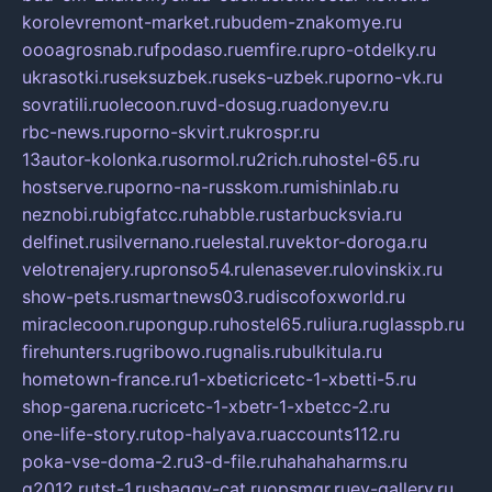
korolevremont-market.ru
budem-znakomye.ru
oooagrosnab.ru
fpodaso.ru
emfire.ru
pro-otdelky.ru
ukrasotki.ru
seksuzbek.ru
seks-uzbek.ru
porno-vk.ru
sovratili.ru
olecoon.ru
vd-dosug.ru
adonyev.ru
rbc-news.ru
porno-skvirt.ru
krospr.ru
13autor-kolonka.ru
sormol.ru
2rich.ru
hostel-65.ru
hostserve.ru
porno-na-russkom.ru
mishinlab.ru
neznobi.ru
bigfatcc.ru
habble.ru
starbucksvia.ru
delfinet.ru
silvernano.ru
elestal.ru
vektor-doroga.ru
velotrenajery.ru
pronso54.ru
lenasever.ru
lovinskix.ru
show-pets.ru
smartnews03.ru
discofoxworld.ru
miraclecoon.ru
pongup.ru
hostel65.ru
liura.ru
glasspb.ru
firehunters.ru
gribowo.ru
gnalis.ru
bulkitula.ru
hometown-france.ru
1-xbeticricetc-1-xbetti-5.ru
shop-garena.ru
cricetc-1-xbetr-1-xbetcc-2.ru
one-life-story.ru
top-halyava.ru
accounts112.ru
poka-vse-doma-2.ru
3-d-file.ru
hahahaharms.ru
g2012.ru
tst-1.ru
shaggy-cat.ru
opsmgr.ru
ev-gallery.ru