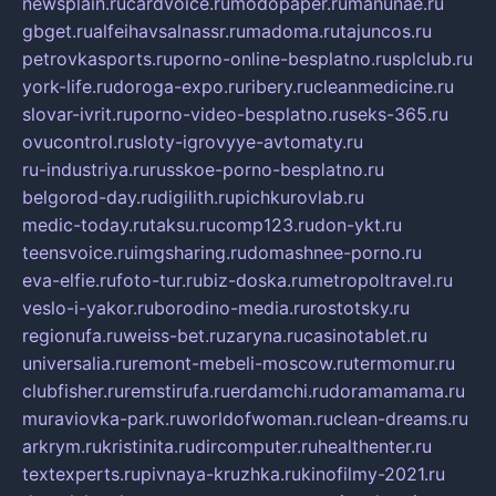
newsplain.ru
cardvoice.ru
modopaper.ru
manunae.ru
gbget.ru
alfeihavsalnassr.ru
madoma.ru
tajuncos.ru
petrovkasports.ru
porno-online-besplatno.ru
splclub.ru
york-life.ru
doroga-expo.ru
ribery.ru
cleanmedicine.ru
slovar-ivrit.ru
porno-video-besplatno.ru
seks-365.ru
ovucontrol.ru
sloty-igrovyye-avtomaty.ru
ru-industriya.ru
russkoe-porno-besplatno.ru
belgorod-day.ru
digilith.ru
pichkurovlab.ru
medic-today.ru
taksu.ru
comp123.ru
don-ykt.ru
teensvoice.ru
imgsharing.ru
domashnee-porno.ru
eva-elfie.ru
foto-tur.ru
biz-doska.ru
metropoltravel.ru
veslo-i-yakor.ru
borodino-media.ru
rostotsky.ru
regionufa.ru
weiss-bet.ru
zaryna.ru
casinotablet.ru
universalia.ru
remont-mebeli-moscow.ru
termomur.ru
clubfisher.ru
remstirufa.ru
erdamchi.ru
doramamama.ru
muraviovka-park.ru
worldofwoman.ru
clean-dreams.ru
arkrym.ru
kristinita.ru
dircomputer.ru
healthenter.ru
textexperts.ru
pivnaya-kruzhka.ru
kinofilmy-2021.ru