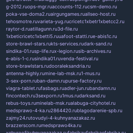
g-2012.ru
ops-mgr.ru
accounts-112.ru
csm-demo.ru
poka-vse-doma2.ru
airgungames.ru
allseo-host.ru
tehosmotre.ru
varieta-yug.ru
cricetc1xbetr1xbetcc2.ru
raytor-d.ru
atillagunn.ru
3d-file.ru
1xbeticricetc1xbetti5.ru
uafoot-statti.ru
e-abis1c.ru
store-brawl-stars.ru
kts-services.ru
dark-sand.ru
sindika-01.ru
sp-life.ru
x-legion.ru
sib-archives.ru
e-abis-1-c.ru
sindika01.ru
venda-festival.ru
store-brawlstars.ru
dooraleksandria.ru
antenna-highly.ru
mine-lab-msk.ru
1-mus.ru
3-sex-porn.ru
ban-damn.ru
purse-factory.ru
viagra-tablet.ru
fasbags.ru
adler-jun.ru
bandamn.ru
fincontech.ru
3sexporn.ru
1mus.ru
darksand.ru
rebus-toys.ru
minelab-msk.ru
alabuga-cityhotel.ru
medsprawo-4-ka.ru
2864420.ru
blagodarenie-spb.ru
zajmy24.ru
tovudyi-4-kuhnyanazakaz.ru
brazzerscom.ru
medsprawo4ka.ru
xehyroo5kuhnyanazakaz.ru
fabrikayfabrikaefabrika.ru