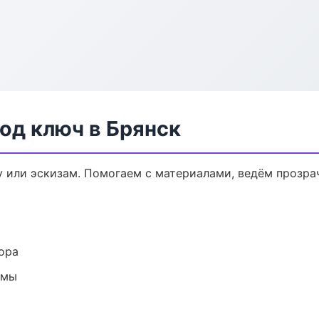
од ключ в Брянск
у или эскизам. Помогаем с материалами, ведём прозр
ора
емы