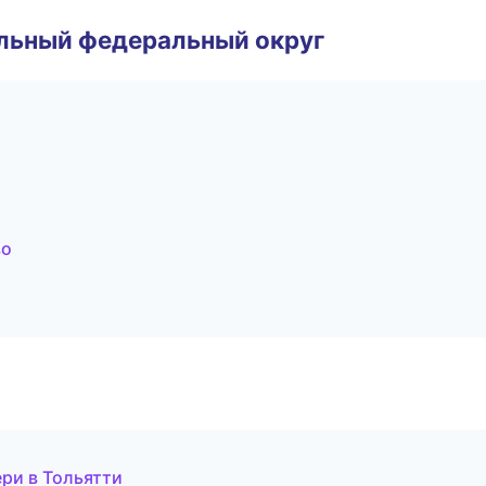
альный федеральный округ
во
ери в Тольятти