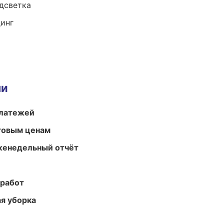
одсветка
динг
ми
платежей
птовым ценам
женедельный отчёт
 работ
ая уборка