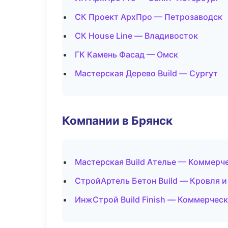
СК Проект АрхПро — Петрозаводск
СК House Line — Владивосток
ГК Камень Фасад — Омск
Мастерская Дерево Build — Сургут
Компании в Брянск
Мастерская Build Ателье — Коммерч
СтройАртель Бетон Build — Кровля и
ИнжСтрой Build Finish — Коммерчес