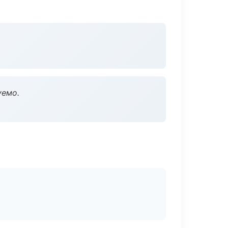
уемо.