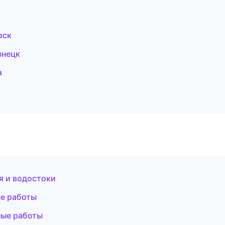
вск
знецк
а
 и водостоки
ые работы
ные работы