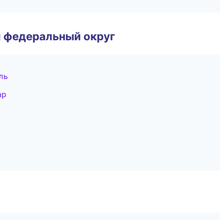
 федеральный округ
ль
ар