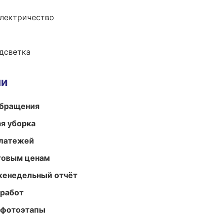
электричество
одсветка
ми
обращения
ая уборка
платежей
птовым ценам
женедельный отчёт
 работ
 фотоэтапы