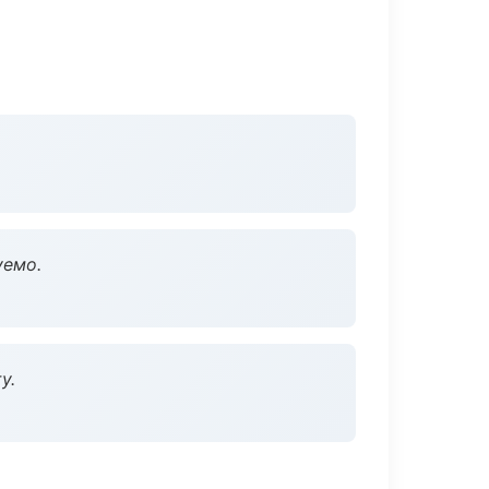
уемо.
у.