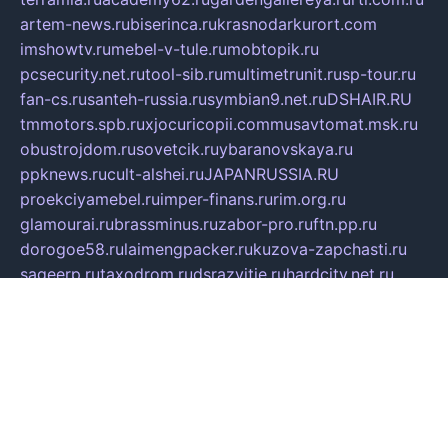
artem-news.ru
biserinca.ru
krasnodarkurort.com
imshowtv.ru
mebel-v-tule.ru
mobtopik.ru
pcsecurity.net.ru
tool-sib.ru
multimetrunit.ru
sp-tour.ru
fan-cs.ru
santeh-russia.ru
symbian9.net.ru
DSHAIR.RU
tmmotors.spb.ru
xjocuricopii.com
musavtomat.msk.ru
obustrojdom.ru
sovetcik.ru
ybaranovskaya.ru
ppknews.ru
cult-alshei.ru
JAPANRUSSIA.RU
proekciyamebel.ru
imper-finans.ru
rim.org.ru
glamourai.ru
brassminus.ru
zabor-pro.ru
ftn.pp.ru
dorogoe58.ru
laimengpacker.ru
kuzova-zapchasti.ru
sageerp.ru
taxodrom.ru
dsrazvitie.ru
hardcity.net.ru
ratinghomegames.ru
topservice25.ru
gubernyan.ru
gtglasslined.ru
ii4.ru
tssport.spb.ru
andorra24.com
blackwallstreet.ru
oboimos.ru
optim-doors.com.ru
ikuch.ru
nycr.org.ru
npa21.ru
vremya-ch.spb.ru
desert000.ru
ivtorgi.ru
ifiori.ru
catalog-statei.ru
dcv.org.ru
spetsmaster174.ru
ipkameryhiseeu.ru