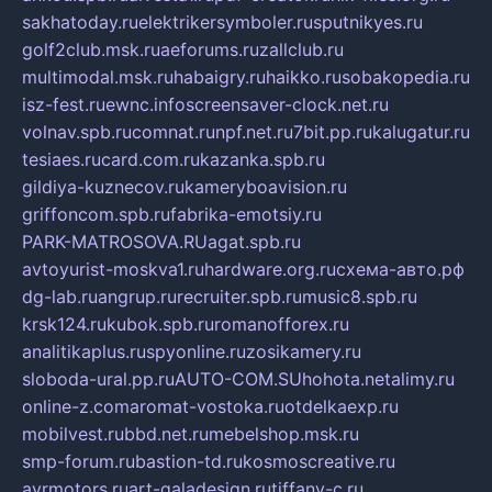
sakhatoday.ru
elektrikersymboler.ru
sputnikyes.ru
golf2club.msk.ru
aeforums.ru
zallclub.ru
multimodal.msk.ru
habaigry.ru
haikko.ru
sobakopedia.ru
isz-fest.ru
ewnc.info
screensaver-clock.net.ru
volnav.spb.ru
comnat.ru
npf.net.ru
7bit.pp.ru
kalugatur.ru
tesiaes.ru
card.com.ru
kazanka.spb.ru
gildiya-kuznecov.ru
kameryboavision.ru
griffoncom.spb.ru
fabrika-emotsiy.ru
PARK-MATROSOVA.RU
agat.spb.ru
avtoyurist-moskva1.ru
hardware.org.ru
схема-авто.рф
dg-lab.ru
angrup.ru
recruiter.spb.ru
music8.spb.ru
krsk124.ru
kubok.spb.ru
romanofforex.ru
analitikaplus.ru
spyonline.ru
zosikamery.ru
sloboda-ural.pp.ru
AUTO-COM.SU
hohota.net
alimy.ru
online-z.com
aromat-vostoka.ru
otdelkaexp.ru
mobilvest.ru
bbd.net.ru
mebelshop.msk.ru
smp-forum.ru
bastion-td.ru
kosmoscreative.ru
avrmotors.ru
art-galadesign.ru
tiffany-c.ru