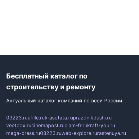
Бесплатный каталог по
строительству и ремонту
Актуальный каталог компаний по всей России
03223.ru
ufille.ru
krasotata.ru
prazdnikdushi.ru
veetbox.ru
cinemapost.ru
ciam-fr.ru
kraft-you.ru
mega-press.ru
03223.ru
web-explore.ru
rastenuya.ru