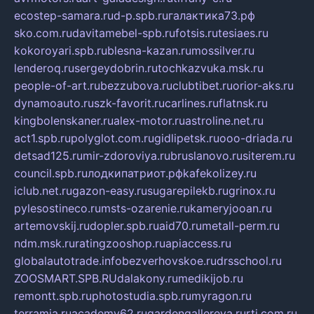
ecostep-samara.ru
d-p.spb.ru
галактика73.рф
sko.com.ru
davitamebel-spb.ru
fotsis.ru
tesiaes.ru
kokoroyari.spb.ru
blesna-kazan.ru
mossilver.ru
lenderoq.ru
sergeydobrin.ru
tochkazvuka.msk.ru
people-of-art.ru
bezzubova.ru
clubtibet.ru
orior-aks.ru
dynamoauto.ru
szk-favorit.ru
carlines.ru
flatnsk.ru
kingbolenskaner.ru
alex-motor.ru
astroline.net.ru
act1.spb.ru
polyglot.com.ru
gidlipetsk.ru
ooo-driada.ru
detsad125.ru
mir-zdoroviya.ru
bruslanovo.ru
siterem.ru
council.spb.ru
лодкипатриот.рф
kafekolizey.ru
iclub.net.ru
gazon-easy.ru
sugarepilekb.ru
grinox.ru
pylesostineco.ru
msts-ozarenie.ru
kameryjooan.ru
artemovskij.ru
dopler.spb.ru
aid70.ru
metall-perm.ru
ndm.msk.ru
ratingzooshop.ru
apiaccess.ru
globalautotrade.info
bezverhovskoe.ru
drsschool.ru
ZOOSMART.SPB.RU
dalakony.ru
medikijob.ru
remontt.spb.ru
photostudia.spb.ru
myragon.ru
terramia.ru
academy62.ru
gardengallereya.ru
rti.com.ru