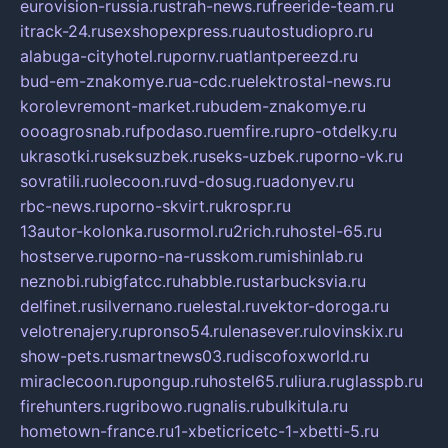
eurovision-russia.ru
strah-news.ru
freeride-team.ru
itrack-24.ru
sexshopexpress.ru
autostudiopro.ru
alabuga-cityhotel.ru
pornv.ru
atlantpereezd.ru
bud-em-znakomye.ru
a-cdc.ru
elektrostal-news.ru
korolevremont-market.ru
budem-znakomye.ru
oooagrosnab.ru
fpodaso.ru
emfire.ru
pro-otdelky.ru
ukrasotki.ru
seksuzbek.ru
seks-uzbek.ru
porno-vk.ru
sovratili.ru
olecoon.ru
vd-dosug.ru
adonyev.ru
rbc-news.ru
porno-skvirt.ru
krospr.ru
13autor-kolonka.ru
sormol.ru
2rich.ru
hostel-65.ru
hostserve.ru
porno-na-russkom.ru
mishinlab.ru
neznobi.ru
bigfatcc.ru
habble.ru
starbucksvia.ru
delfinet.ru
silvernano.ru
elestal.ru
vektor-doroga.ru
velotrenajery.ru
pronso54.ru
lenasever.ru
lovinskix.ru
show-pets.ru
smartnews03.ru
discofoxworld.ru
miraclecoon.ru
pongup.ru
hostel65.ru
liura.ru
glasspb.ru
firehunters.ru
gribowo.ru
gnalis.ru
bulkitula.ru
hometown-france.ru
1-xbeticricetc-1-xbetti-5.ru