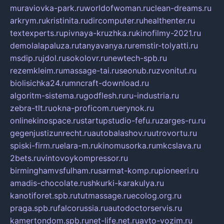
muraviovka-park.ru
worldofwoman.ru
clean-dreams.ru
arkrym.ru
kristinita.ru
dircomputer.ru
healthenter.ru
textexperts.ru
pivnaya-kruzhka.ru
kinofilmy-2021.ru
demolalapaluza.ru
tanyavanya.ru
remstir-tolyatti.ru
msdip.ru
jdol.ru
sokolovr.ru
newtech-spb.ru
rezemkleim.ru
massage-tai.ru
seonub.ru
zvonitut.ru
biolisichka24.ru
mncraft-download.ru
algoritm-sistema.ru
godflesh.ru
ru-industria.ru
zebra-tlt.ru
okna-proficom.ru
erynok.ru
onlinekinospace.ru
startupstudio-fefu.ru
zarges-ru.ru
gegenjustizunrecht.ru
autobalashov.ru
utrovortu.ru
spiski-firm.ru
elara-m.ru
kinomusorka.ru
mkcslava.ru
2bets.ru
vintovoykompressor.ru
birminghamvsfulham.ru
sarmat-komp.ru
pioneeri.ru
amadis-chocolate.ru
shkurki-karakulya.ru
kanotiforet.spb.ru
tutmassage.ru
ecolog.org.ru
praga.spb.ru
falcorussia.ru
autodoctorservis.ru
kamertondom.spb.ru
net-life.net.ru
avto-vozim.ru