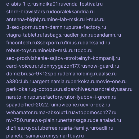
e-abis-1-c.ru
sindika01.ru
venda-festival.ru
store-brawlstars.ru
dooraleksandria.ru
antenna-highly.ru
mine-lab-msk.ru
1-mus.ru
3-sex-porn.ru
ban-damn.ru
purse-factory.ru
viagra-tablet.ru
fasbags.ru
adler-jun.ru
bandamn.ru
fincontech.ru
3sexporn.ru
1mus.ru
darksand.ru
rebus-toys.ru
minelab-msk.ru
rtdco.ru
seo-prodvizhenie-sajtov-stroitelnyh-kompanij.ru
card-voice.ru
rulonnyygazon177.ru
snow-guard.ru
domizbrusa-9x12spb.ru
demaholding.ru
aalse.ru
a380club.ru
argentinamia.ru
perkoka.ru
movie-one.ru
perk-oka.ru
g-octopus.ru
sibarchives.ru
andreislyusar.ru
naruto-x.ru
pursefactory.ru
tor-lyubov-i-grom.ru
spayderhed-2022.ru
movieone.ru
evro-dez.ru
webamator.ru
ma-absolut1.ru
avtopomosch27.ru
nv-750.ru
news-plain.ru
nertansaga.ru
delanalad.ru
dizfiles.ru
youtubefree.ru
aria-family.ru
roadli.ru
planeta-samara.ru
mysmartbuy.ru