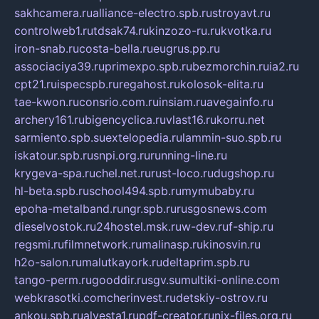
sakhcamera.ru
alliance-electro.spb.ru
stroyavt.ru
controlweb1.ru
tdsak74.ru
kinzozo-ru.ru
kvotka.ru
iron-snab.ru
costa-bella.ru
eugrus.pp.ru
associaciya39.ru
primexpo.spb.ru
bezmorchin.ru
ia2.ru
cpt21.ru
ispecspb.ru
regahost.ru
kolosok-elita.ru
tae-kwon.ru
consrio.com.ru
insiam.ru
avegainfo.ru
archery161.ru
bigencyclica.ru
vlast16.ru
korru.net
sarmiento.spb.su
extelopedia.ru
lammin-suo.spb.ru
iskatour.spb.ru
snpi.org.ru
running-line.ru
krygeva-spa.ru
chel.net.ru
rust-loco.ru
dugshop.ru
hl-beta.spb.ru
school494.spb.ru
mymubaby.ru
epoha-metalband.ru
ngr.spb.ru
rusgosnews.com
dieselvostok.ru
24hostel.msk.ru
w-dev.ru
f-ship.ru
regsmi.ru
filmnetwork.ru
malinasp.ru
kinosvin.ru
h2o-salon.ru
malutkayork.ru
deltaprim.spb.ru
tango-perm.ru
gooddir.ru
sgv.su
multiki-online.com
webkrasotki.com
cherinvest.ru
detskiy-ostrov.ru
ankou.spb.ru
alvesta1.ru
pdf-creator.ru
nix-files.org.ru