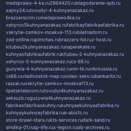
medsprawo-4-ka.ru
2864420.ru
blagodarenie-spb.ru
zajmy24.ru
tovudyi-4-kuhnyanazakaz.ru
brazzerscom.ru
medsprawo4ka.ru
xehyroo5kuhnyanazakaz.ru
fabrikayfabrikaefabrika.ru
vskrytie-zamkov-moskva-113.ru
biletnadom.ru
zed-online.ru
pimchax.ru
brazzers-hd.ru
z-host.ru
kitubeu2kuhnyanazakaz.ru
naperekate.ru
kuhnyaofabrikaufabrik.ru
kitubeu-2-kuhnyanazakaz.ru
xehyroo-5-kuhnyanazakaz.ru
cs-68.ru
guzywia-4-kuhnyanazakaz.ru
mir-tk.ru
vlknrussia.ru
cs68.ru
vladivostok-map.ru
video-seks.ru
bankaribi.ru
raszar.ru
vskrytie-zamkov-moskva113.ru
lipetsktelecom.ru
tovudyi4kuhnyanazakaz.ru
seksuzb.ru
guzywia4kuhnyanazakaz.ru
fabrikaofabrikaokuhny.ru
kuhnyaekuhnyaafabrika.ru
kuhnyaykuhnyayfabrika.ru
e-abis1c.ru
store-brawl-stars.ru
kts-services.ru
dark-sand.ru
sindika-01.ru
sp-life.ru
x-legion.ru
sib-archives.ru