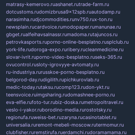
matrasy-kemerovo.ru
ashanet.ru
trade-farm.ru
dotcustoms.ru
domizbrusa9x12spb.ru
autodamp.ru
narasimha.ru
djcommodities.ru
nv750.ru
x-ton.ru
newsplain.ru
cardvoice.ru
modopaper.ru
manunae.ru
gbget.ru
alfeihavsalnassr.ru
madoma.ru
tajuncos.ru
petrovkasports.ru
porno-online-besplatno.ru
splclub.ru
york-life.ru
doroga-expo.ru
ribery.ru
cleanmedicine.ru
slovar-ivrit.ru
porno-video-besplatno.ru
seks-365.ru
ovucontrol.ru
sloty-igrovyye-avtomaty.ru
ru-industriya.ru
russkoe-porno-besplatno.ru
belgorod-day.ru
digilith.ru
pichkurovlab.ru
medic-today.ru
taksu.ru
comp123.ru
don-ykt.ru
teensvoice.ru
imgsharing.ru
domashnee-porno.ru
eva-elfie.ru
foto-tur.ru
biz-doska.ru
metropoltravel.ru
veslo-i-yakor.ru
borodino-media.ru
rostotsky.ru
regionufa.ru
weiss-bet.ru
zaryna.ru
casinotablet.ru
universalia.ru
remont-mebeli-moscow.ru
termomur.ru
clubfisher.ru
remstirufa.ru
erdamchi.ru
doramamama.ru