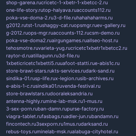
shop-garena.ru
cricetc-1-xbetr-1-xbetcc-2.ru
one-life-story.ru
top-halyava.ru
accounts112.ru
poka-vse-doma-2.ru
3-d-file.ru
hahahaharms.ru
g2012.ru
tst-1.ru
shaggy-cat.ru
opsmgr.ru
ev-gallery.ru
g-2012.ru
ops-mgr.ru
accounts-112.ru
csm-demo.ru
poka-vse-doma2.ru
airgungames.ru
allseo-host.ru
tehosmotre.ru
varieta-yug.ru
cricetc1xbetr1xbetcc2.ru
raytor-d.ru
atillagunn.ru
3d-file.ru
1xbeticricetc1xbetti5.ru
uafoot-statti.ru
e-abis1c.ru
store-brawl-stars.ru
kts-services.ru
dark-sand.ru
sindika-01.ru
sp-life.ru
x-legion.ru
sib-archives.ru
e-abis-1-c.ru
sindika01.ru
venda-festival.ru
store-brawlstars.ru
dooraleksandria.ru
antenna-highly.ru
mine-lab-msk.ru
1-mus.ru
3-sex-porn.ru
ban-damn.ru
purse-factory.ru
viagra-tablet.ru
fasbags.ru
adler-jun.ru
bandamn.ru
fincontech.ru
3sexporn.ru
1mus.ru
darksand.ru
rebus-toys.ru
minelab-msk.ru
alabuga-cityhotel.ru