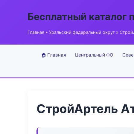
Бесплатный каталог 
Главная
»
Уральский федеральный округ
» СтройА
🏠 Главная
Центральный ФО
Севе
СтройАртель Ат