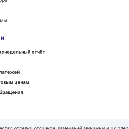
ора
емы
ми
женедельный отчёт
платежей
птовым ценам
обращения
чество отделки отличное, замечаний минимум и их опер