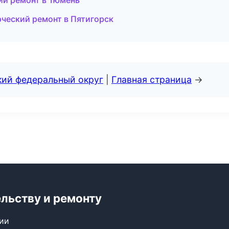
ий ремонт в Тюмень
еский ремонт в Пятигорск
кий федеральный округ
|
Главная страница
→
ельству и ремонту
сии