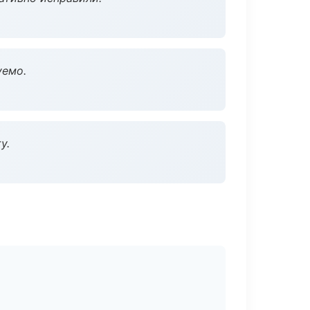
уемо.
у.