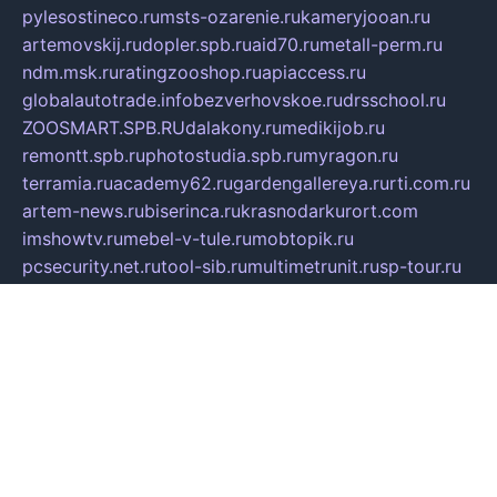
pylesostineco.ru
msts-ozarenie.ru
kameryjooan.ru
artemovskij.ru
dopler.spb.ru
aid70.ru
metall-perm.ru
ndm.msk.ru
ratingzooshop.ru
apiaccess.ru
globalautotrade.info
bezverhovskoe.ru
drsschool.ru
ZOOSMART.SPB.RU
dalakony.ru
medikijob.ru
remontt.spb.ru
photostudia.spb.ru
myragon.ru
terramia.ru
academy62.ru
gardengallereya.ru
rti.com.ru
artem-news.ru
biserinca.ru
krasnodarkurort.com
imshowtv.ru
mebel-v-tule.ru
mobtopik.ru
pcsecurity.net.ru
tool-sib.ru
multimetrunit.ru
sp-tour.ru
fan-cs.ru
santeh-russia.ru
symbian9.net.ru
DSHAIR.RU
tmmotors.spb.ru
xjocuricopii.com
musavtomat.msk.ru
obustrojdom.ru
sovetcik.ru
ybaranovskaya.ru
ppknews.ru
cult-alshei.ru
JAPANRUSSIA.RU
proekciyamebel.ru
imper-finans.ru
rim.org.ru
glamourai.ru
brassminus.ru
zabor-pro.ru
ftn.pp.ru
dorogoe58.ru
laimengpacker.ru
kuzova-zapchasti.ru
sageerp.ru
taxodrom.ru
dsrazvitie.ru
hardcity.net.ru