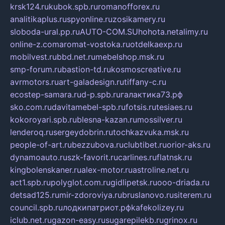
krsk124.ru
kubok.spb.ru
romanofforex.ru
analitikaplus.ru
spyonline.ru
zosikamery.ru
sloboda-ural.pp.ru
AUTO-COM.SU
hohota.net
alimy.ru
online-z.com
aromat-vostoka.ru
otdelkaexp.ru
mobilvest.ru
bbd.net.ru
mebelshop.msk.ru
smp-forum.ru
bastion-td.ru
kosmoscreative.ru
avrmotors.ru
art-galadesign.ru
tiffany-c.ru
ecostep-samara.ru
d-p.spb.ru
галактика73.рф
sko.com.ru
davitamebel-spb.ru
fotsis.ru
tesiaes.ru
kokoroyari.spb.ru
blesna-kazan.ru
mossilver.ru
lenderoq.ru
sergeydobrin.ru
tochkazvuka.msk.ru
people-of-art.ru
bezzubova.ru
clubtibet.ru
orior-aks.ru
dynamoauto.ru
szk-favorit.ru
carlines.ru
flatnsk.ru
kingbolenskaner.ru
alex-motor.ru
astroline.net.ru
act1.spb.ru
polyglot.com.ru
gidlipetsk.ru
ooo-driada.ru
detsad125.ru
mir-zdoroviya.ru
bruslanovo.ru
siterem.ru
council.spb.ru
лодкипатриот.рф
kafekolizey.ru
iclub.net.ru
gazon-easy.ru
sugarepilekb.ru
grinox.ru