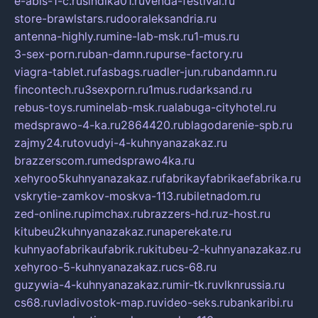
e-abis-1-c.ru
sindika01.ru
venda-festival.ru
store-brawlstars.ru
dooraleksandria.ru
antenna-highly.ru
mine-lab-msk.ru
1-mus.ru
3-sex-porn.ru
ban-damn.ru
purse-factory.ru
viagra-tablet.ru
fasbags.ru
adler-jun.ru
bandamn.ru
fincontech.ru
3sexporn.ru
1mus.ru
darksand.ru
rebus-toys.ru
minelab-msk.ru
alabuga-cityhotel.ru
medsprawo-4-ka.ru
2864420.ru
blagodarenie-spb.ru
zajmy24.ru
tovudyi-4-kuhnyanazakaz.ru
brazzerscom.ru
medsprawo4ka.ru
xehyroo5kuhnyanazakaz.ru
fabrikayfabrikaefabrika.ru
vskrytie-zamkov-moskva-113.ru
biletnadom.ru
zed-online.ru
pimchax.ru
brazzers-hd.ru
z-host.ru
kitubeu2kuhnyanazakaz.ru
naperekate.ru
kuhnyaofabrikaufabrik.ru
kitubeu-2-kuhnyanazakaz.ru
xehyroo-5-kuhnyanazakaz.ru
cs-68.ru
guzywia-4-kuhnyanazakaz.ru
mir-tk.ru
vlknrussia.ru
cs68.ru
vladivostok-map.ru
video-seks.ru
bankaribi.ru