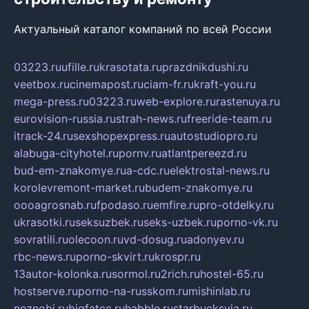
Актуальный каталог компаний по всей России
03223.ru
ufille.ru
krasotata.ru
prazdnikdushi.ru
veetbox.ru
cinemapost.ru
ciam-fr.ru
kraft-you.ru
mega-press.ru
03223.ru
web-explore.ru
rastenuya.ru
eurovision-russia.ru
strah-news.ru
freeride-team.ru
itrack-24.ru
sexshopexpress.ru
autostudiopro.ru
alabuga-cityhotel.ru
pornv.ru
atlantpereezd.ru
bud-em-znakomye.ru
a-cdc.ru
elektrostal-news.ru
korolevremont-market.ru
budem-znakomye.ru
oooagrosnab.ru
fpodaso.ru
emfire.ru
pro-otdelky.ru
ukrasotki.ru
seksuzbek.ru
seks-uzbek.ru
porno-vk.ru
sovratili.ru
olecoon.ru
vd-dosug.ru
adonyev.ru
rbc-news.ru
porno-skvirt.ru
krospr.ru
13autor-kolonka.ru
sormol.ru
2rich.ru
hostel-65.ru
hostserve.ru
porno-na-russkom.ru
mishinlab.ru
neznobi.ru
bigfatcc.ru
habble.ru
starbucksvia.ru