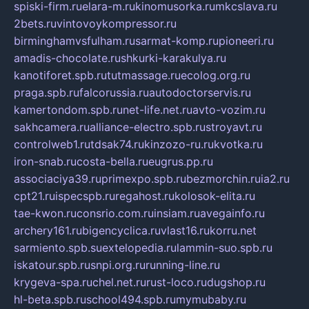
spiski-firm.ru
elara-m.ru
kinomusorka.ru
mkcslava.ru
2bets.ru
vintovoykompressor.ru
birminghamvsfulham.ru
sarmat-komp.ru
pioneeri.ru
amadis-chocolate.ru
shkurki-karakulya.ru
kanotiforet.spb.ru
tutmassage.ru
ecolog.org.ru
praga.spb.ru
falcorussia.ru
autodoctorservis.ru
kamertondom.spb.ru
net-life.net.ru
avto-vozim.ru
sakhcamera.ru
alliance-electro.spb.ru
stroyavt.ru
controlweb1.ru
tdsak74.ru
kinzozo-ru.ru
kvotka.ru
iron-snab.ru
costa-bella.ru
eugrus.pp.ru
associaciya39.ru
primexpo.spb.ru
bezmorchin.ru
ia2.ru
cpt21.ru
ispecspb.ru
regahost.ru
kolosok-elita.ru
tae-kwon.ru
consrio.com.ru
insiam.ru
avegainfo.ru
archery161.ru
bigencyclica.ru
vlast16.ru
korru.net
sarmiento.spb.su
extelopedia.ru
lammin-suo.spb.ru
iskatour.spb.ru
snpi.org.ru
running-line.ru
krygeva-spa.ru
chel.net.ru
rust-loco.ru
dugshop.ru
hl-beta.spb.ru
school494.spb.ru
mymubaby.ru