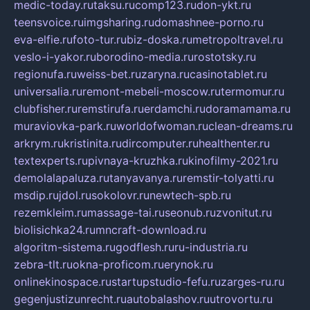
medic-today.ru
taksu.ru
comp123.ru
don-ykt.ru
teensvoice.ru
imgsharing.ru
domashnee-porno.ru
eva-elfie.ru
foto-tur.ru
biz-doska.ru
metropoltravel.ru
veslo-i-yakor.ru
borodino-media.ru
rostotsky.ru
regionufa.ru
weiss-bet.ru
zaryna.ru
casinotablet.ru
universalia.ru
remont-mebeli-moscow.ru
termomur.ru
clubfisher.ru
remstirufa.ru
erdamchi.ru
doramamama.ru
muraviovka-park.ru
worldofwoman.ru
clean-dreams.ru
arkrym.ru
kristinita.ru
dircomputer.ru
healthenter.ru
textexperts.ru
pivnaya-kruzhka.ru
kinofilmy-2021.ru
demolalapaluza.ru
tanyavanya.ru
remstir-tolyatti.ru
msdip.ru
jdol.ru
sokolovr.ru
newtech-spb.ru
rezemkleim.ru
massage-tai.ru
seonub.ru
zvonitut.ru
biolisichka24.ru
mncraft-download.ru
algoritm-sistema.ru
godflesh.ru
ru-industria.ru
zebra-tlt.ru
okna-proficom.ru
erynok.ru
onlinekinospace.ru
startupstudio-fefu.ru
zarges-ru.ru
gegenjustizunrecht.ru
autobalashov.ru
utrovortu.ru