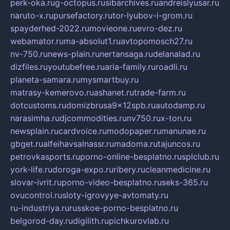
perk-oka.ru
g-octopus.ru
sibarchives.ru
andreislyusar.ru
naruto-x.ru
pursefactory.ru
tor-lyubov-i-grom.ru
spayderhed-2022.ru
movieone.ru
evro-dez.ru
webamator.ru
ma-absolut1.ru
avtopomosch27.ru
nv-750.ru
news-plain.ru
nertansaga.ru
delanalad.ru
dizfiles.ru
youtubefree.ru
aria-family.ru
roadli.ru
planeta-samara.ru
mysmartbuy.ru
matrasy-kemerovo.ru
ashanet.ru
trade-farm.ru
dotcustoms.ru
domizbrusa9x12spb.ru
autodamp.ru
narasimha.ru
djcommodities.ru
nv750.ru
x-ton.ru
newsplain.ru
cardvoice.ru
modopaper.ru
manunae.ru
gbget.ru
alfeihavsalnassr.ru
madoma.ru
tajuncos.ru
petrovkasports.ru
porno-online-besplatno.ru
splclub.ru
york-life.ru
doroga-expo.ru
ribery.ru
cleanmedicine.ru
slovar-ivrit.ru
porno-video-besplatno.ru
seks-365.ru
ovucontrol.ru
sloty-igrovyye-avtomaty.ru
ru-industriya.ru
russkoe-porno-besplatno.ru
belgorod-day.ru
digilith.ru
pichkurovlab.ru