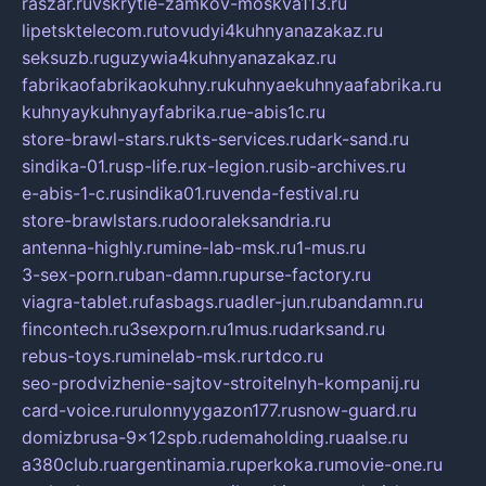
raszar.ru
vskrytie-zamkov-moskva113.ru
lipetsktelecom.ru
tovudyi4kuhnyanazakaz.ru
seksuzb.ru
guzywia4kuhnyanazakaz.ru
fabrikaofabrikaokuhny.ru
kuhnyaekuhnyaafabrika.ru
kuhnyaykuhnyayfabrika.ru
e-abis1c.ru
store-brawl-stars.ru
kts-services.ru
dark-sand.ru
sindika-01.ru
sp-life.ru
x-legion.ru
sib-archives.ru
e-abis-1-c.ru
sindika01.ru
venda-festival.ru
store-brawlstars.ru
dooraleksandria.ru
antenna-highly.ru
mine-lab-msk.ru
1-mus.ru
3-sex-porn.ru
ban-damn.ru
purse-factory.ru
viagra-tablet.ru
fasbags.ru
adler-jun.ru
bandamn.ru
fincontech.ru
3sexporn.ru
1mus.ru
darksand.ru
rebus-toys.ru
minelab-msk.ru
rtdco.ru
seo-prodvizhenie-sajtov-stroitelnyh-kompanij.ru
card-voice.ru
rulonnyygazon177.ru
snow-guard.ru
domizbrusa-9x12spb.ru
demaholding.ru
aalse.ru
a380club.ru
argentinamia.ru
perkoka.ru
movie-one.ru