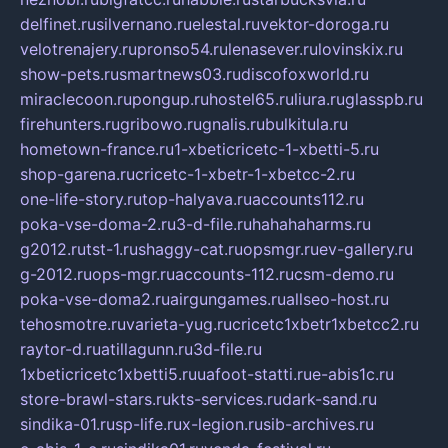
delfinet.ru
silvernano.ru
elestal.ru
vektor-doroga.ru
velotrenajery.ru
pronso54.ru
lenasever.ru
lovinskix.ru
show-pets.ru
smartnews03.ru
discofoxworld.ru
miraclecoon.ru
pongup.ru
hostel65.ru
liura.ru
glasspb.ru
firehunters.ru
gribowo.ru
gnalis.ru
bulkitula.ru
hometown-france.ru
1-xbeticricetc-1-xbetti-5.ru
shop-garena.ru
cricetc-1-xbetr-1-xbetcc-2.ru
one-life-story.ru
top-halyava.ru
accounts112.ru
poka-vse-doma-2.ru
3-d-file.ru
hahahaharms.ru
g2012.ru
tst-1.ru
shaggy-cat.ru
opsmgr.ru
ev-gallery.ru
g-2012.ru
ops-mgr.ru
accounts-112.ru
csm-demo.ru
poka-vse-doma2.ru
airgungames.ru
allseo-host.ru
tehosmotre.ru
varieta-yug.ru
cricetc1xbetr1xbetcc2.ru
raytor-d.ru
atillagunn.ru
3d-file.ru
1xbeticricetc1xbetti5.ru
uafoot-statti.ru
e-abis1c.ru
store-brawl-stars.ru
kts-services.ru
dark-sand.ru
sindika-01.ru
sp-life.ru
x-legion.ru
sib-archives.ru