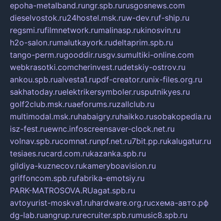
epoha-metalband.ru
ngr.spb.ru
rusgosnews.com
dieselvostok.ru
24hostel.msk.ru
w-dev.ru
f-ship.ru
regsmi.ru
filmnetwork.ru
malinasp.ru
kinosvin.ru
h2o-salon.ru
malutkayork.ru
deltaprim.spb.ru
tango-perm.ru
gooddir.ru
sgv.su
multiki-online.com
webkrasotki.com
cherinvest.ru
detskiy-ostrov.ru
ankou.spb.ru
alvesta1.ru
pdf-creator.ru
nix-files.org.ru
sakhatoday.ru
elektrikersymboler.ru
sputnikyes.ru
golf2club.msk.ru
aeforums.ru
zallclub.ru
multimodal.msk.ru
habaigry.ru
haikko.ru
sobakopedia.ru
isz-fest.ru
ewnc.info
screensaver-clock.net.ru
volnav.spb.ru
comnat.ru
npf.net.ru
7bit.pp.ru
kalugatur.ru
tesiaes.ru
card.com.ru
kazanka.spb.ru
gildiya-kuznecov.ru
kameryboavision.ru
griffoncom.spb.ru
fabrika-emotsiy.ru
PARK-MATROSOVA.RU
agat.spb.ru
avtoyurist-moskva1.ru
hardware.org.ru
схема-авто.рф
dg-lab.ru
angrup.ru
recruiter.spb.ru
music8.spb.ru