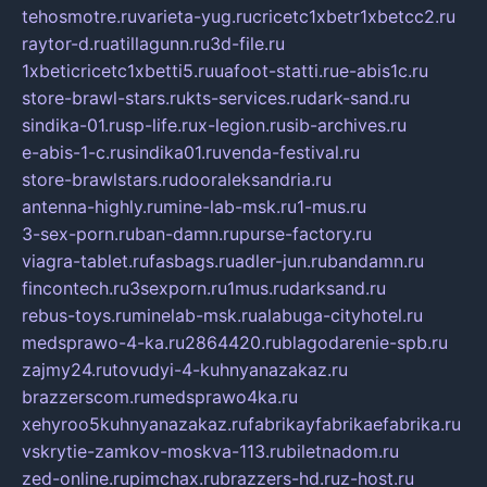
tehosmotre.ru
varieta-yug.ru
cricetc1xbetr1xbetcc2.ru
raytor-d.ru
atillagunn.ru
3d-file.ru
1xbeticricetc1xbetti5.ru
uafoot-statti.ru
e-abis1c.ru
store-brawl-stars.ru
kts-services.ru
dark-sand.ru
sindika-01.ru
sp-life.ru
x-legion.ru
sib-archives.ru
e-abis-1-c.ru
sindika01.ru
venda-festival.ru
store-brawlstars.ru
dooraleksandria.ru
antenna-highly.ru
mine-lab-msk.ru
1-mus.ru
3-sex-porn.ru
ban-damn.ru
purse-factory.ru
viagra-tablet.ru
fasbags.ru
adler-jun.ru
bandamn.ru
fincontech.ru
3sexporn.ru
1mus.ru
darksand.ru
rebus-toys.ru
minelab-msk.ru
alabuga-cityhotel.ru
medsprawo-4-ka.ru
2864420.ru
blagodarenie-spb.ru
zajmy24.ru
tovudyi-4-kuhnyanazakaz.ru
brazzerscom.ru
medsprawo4ka.ru
xehyroo5kuhnyanazakaz.ru
fabrikayfabrikaefabrika.ru
vskrytie-zamkov-moskva-113.ru
biletnadom.ru
zed-online.ru
pimchax.ru
brazzers-hd.ru
z-host.ru