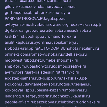
tesiaes.ru
card.com.ru
kazanka.spb.ru
gildiya-kuznecov.ru
kameryboavision.ru
griffoncom.spb.ru
fabrika-emotsiy.ru
PARK-MATROSOVA.RU
agat.spb.ru
avtoyurist-moskva1.ru
hardware.org.ru
схема-авто.рф
dg-lab.ru
angrup.ru
recruiter.spb.ru
music8.spb.ru
krsk124.ru
kubok.spb.ru
romanofforex.ru
analitikaplus.ru
spyonline.ru
zosikamery.ru
sloboda-ural.pp.ru
AUTO-COM.SU
hohota.net
alimy.ru
online-z.com
aromat-vostoka.ru
otdelkaexp.ru
mobilvest.ru
bbd.net.ru
mebelshop.msk.ru
smp-forum.ru
bastion-td.ru
kosmoscreative.ru
avrmotors.ru
art-galadesign.ru
tiffany-c.ru
ecostep-samara.ru
d-p.spb.ru
галактика73.рф
sko.com.ru
davitamebel-spb.ru
fotsis.ru
tesiaes.ru
kokoroyari.spb.ru
blesna-kazan.ru
mossilver.ru
lenderoq.ru
sergeydobrin.ru
tochkazvuka.msk.ru
people-of-art.ru
bezzubova.ru
clubtibet.ru
orior-aks.ru