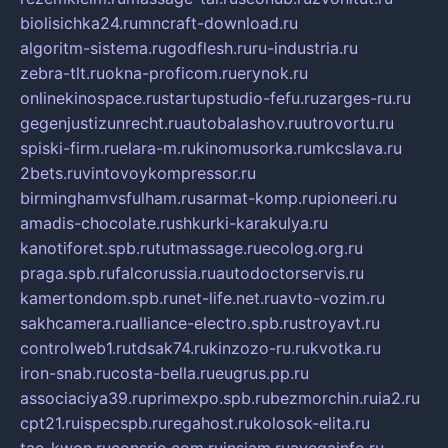
biolisichka24.ru
mncraft-download.ru
algoritm-sistema.ru
godflesh.ru
ru-industria.ru
zebra-tlt.ru
okna-proficom.ru
erynok.ru
onlinekinospace.ru
startupstudio-fefu.ru
zarges-ru.ru
gegenjustizunrecht.ru
autobalashov.ru
utrovortu.ru
spiski-firm.ru
elara-m.ru
kinomusorka.ru
mkcslava.ru
2bets.ru
vintovoykompressor.ru
birminghamvsfulham.ru
sarmat-komp.ru
pioneeri.ru
amadis-chocolate.ru
shkurki-karakulya.ru
kanotiforet.spb.ru
tutmassage.ru
ecolog.org.ru
praga.spb.ru
falcorussia.ru
autodoctorservis.ru
kamertondom.spb.ru
net-life.net.ru
avto-vozim.ru
sakhcamera.ru
alliance-electro.spb.ru
stroyavt.ru
controlweb1.ru
tdsak74.ru
kinzozo-ru.ru
kvotka.ru
iron-snab.ru
costa-bella.ru
eugrus.pp.ru
associaciya39.ru
primexpo.spb.ru
bezmorchin.ru
ia2.ru
cpt21.ru
ispecspb.ru
regahost.ru
kolosok-elita.ru