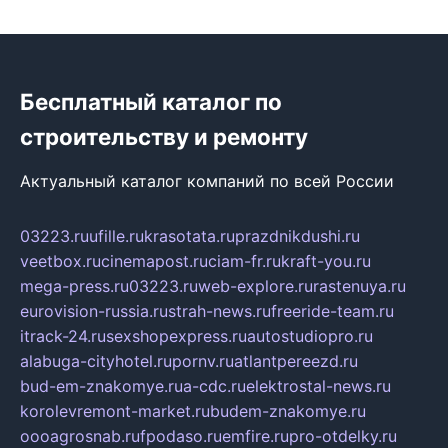
Бесплатный каталог по
строительству и ремонту
Актуальный каталог компаний по всей России
03223.ru
ufille.ru
krasotata.ru
prazdnikdushi.ru
veetbox.ru
cinemapost.ru
ciam-fr.ru
kraft-you.ru
mega-press.ru
03223.ru
web-explore.ru
rastenuya.ru
eurovision-russia.ru
strah-news.ru
freeride-team.ru
itrack-24.ru
sexshopexpress.ru
autostudiopro.ru
alabuga-cityhotel.ru
pornv.ru
atlantpereezd.ru
bud-em-znakomye.ru
a-cdc.ru
elektrostal-news.ru
korolevremont-market.ru
budem-znakomye.ru
oooagrosnab.ru
fpodaso.ru
emfire.ru
pro-otdelky.ru