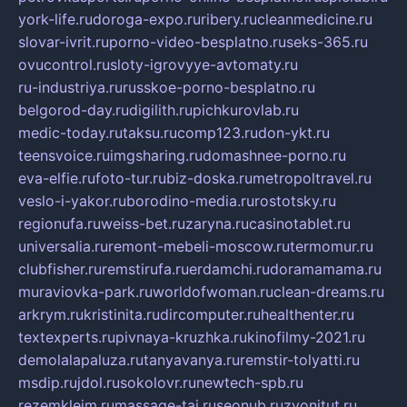
york-life.ru
doroga-expo.ru
ribery.ru
cleanmedicine.ru
slovar-ivrit.ru
porno-video-besplatno.ru
seks-365.ru
ovucontrol.ru
sloty-igrovyye-avtomaty.ru
ru-industriya.ru
russkoe-porno-besplatno.ru
belgorod-day.ru
digilith.ru
pichkurovlab.ru
medic-today.ru
taksu.ru
comp123.ru
don-ykt.ru
teensvoice.ru
imgsharing.ru
domashnee-porno.ru
eva-elfie.ru
foto-tur.ru
biz-doska.ru
metropoltravel.ru
veslo-i-yakor.ru
borodino-media.ru
rostotsky.ru
regionufa.ru
weiss-bet.ru
zaryna.ru
casinotablet.ru
universalia.ru
remont-mebeli-moscow.ru
termomur.ru
clubfisher.ru
remstirufa.ru
erdamchi.ru
doramamama.ru
muraviovka-park.ru
worldofwoman.ru
clean-dreams.ru
arkrym.ru
kristinita.ru
dircomputer.ru
healthenter.ru
textexperts.ru
pivnaya-kruzhka.ru
kinofilmy-2021.ru
demolalapaluza.ru
tanyavanya.ru
remstir-tolyatti.ru
msdip.ru
jdol.ru
sokolovr.ru
newtech-spb.ru
rezemkleim.ru
massage-tai.ru
seonub.ru
zvonitut.ru