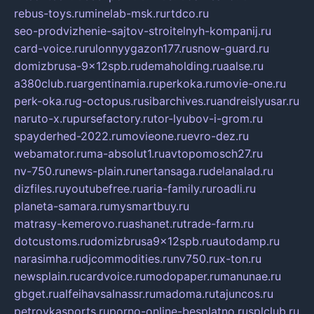
rebus-toys.ru
minelab-msk.ru
rtdco.ru
seo-prodvizhenie-sajtov-stroitelnyh-kompanij.ru
card-voice.ru
rulonnyygazon177.ru
snow-guard.ru
domizbrusa-9x12spb.ru
demaholding.ru
aalse.ru
a380club.ru
argentinamia.ru
perkoka.ru
movie-one.ru
perk-oka.ru
g-octopus.ru
sibarchives.ru
andreislyusar.ru
naruto-x.ru
pursefactory.ru
tor-lyubov-i-grom.ru
spayderhed-2022.ru
movieone.ru
evro-dez.ru
webamator.ru
ma-absolut1.ru
avtopomosch27.ru
nv-750.ru
news-plain.ru
nertansaga.ru
delanalad.ru
dizfiles.ru
youtubefree.ru
aria-family.ru
roadli.ru
planeta-samara.ru
mysmartbuy.ru
matrasy-kemerovo.ru
ashanet.ru
trade-farm.ru
dotcustoms.ru
domizbrusa9x12spb.ru
autodamp.ru
narasimha.ru
djcommodities.ru
nv750.ru
x-ton.ru
newsplain.ru
cardvoice.ru
modopaper.ru
manunae.ru
gbget.ru
alfeihavsalnassr.ru
madoma.ru
tajuncos.ru
petrovkasports.ru
porno-online-besplatno.ru
splclub.ru