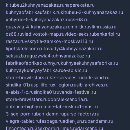
kitubeu2kuhnyanazakaz.ru
naperekate.ru
kuhnyaofabrikaufabrik.ru
kitubeu-2-kuhnyanazakaz.ru
xehyroo-5-kuhnyanazakaz.ru
cs-68.ru
guzywia-4-kuhnyanazakaz.ru
mir-tk.ru
vlknrussia.ru
cs68.ru
vladivostok-map.ru
video-seks.ru
bankaribi.ru
raszar.ru
vskrytie-zamkov-moskva113.ru
lipetsktelecom.ru
tovudyi4kuhnyanazakaz.ru
seksuzb.ru
guzywia4kuhnyanazakaz.ru
fabrikaofabrikaokuhny.ru
kuhnyaekuhnyaafabrika.ru
kuhnyaykuhnyayfabrika.ru
e-abis1c.ru
store-brawl-stars.ru
kts-services.ru
dark-sand.ru
sindika-01.ru
sp-life.ru
x-legion.ru
sib-archives.ru
e-abis-1-c.ru
sindika01.ru
venda-festival.ru
store-brawlstars.ru
dooraleksandria.ru
antenna-highly.ru
mine-lab-msk.ru
1-mus.ru
3-sex-porn.ru
ban-damn.ru
purse-factory.ru
viagra-tablet.ru
fasbags.ru
adler-jun.ru
bandamn.ru
fincontech.ru
3sexporn.ru
1mus.ru
darksand.ru