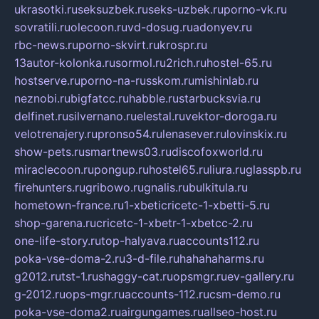
ukrasotki.ru
seksuzbek.ru
seks-uzbek.ru
porno-vk.ru
sovratili.ru
olecoon.ru
vd-dosug.ru
adonyev.ru
rbc-news.ru
porno-skvirt.ru
krospr.ru
13autor-kolonka.ru
sormol.ru
2rich.ru
hostel-65.ru
hostserve.ru
porno-na-russkom.ru
mishinlab.ru
neznobi.ru
bigfatcc.ru
habble.ru
starbucksvia.ru
delfinet.ru
silvernano.ru
elestal.ru
vektor-doroga.ru
velotrenajery.ru
pronso54.ru
lenasever.ru
lovinskix.ru
show-pets.ru
smartnews03.ru
discofoxworld.ru
miraclecoon.ru
pongup.ru
hostel65.ru
liura.ru
glasspb.ru
firehunters.ru
gribowo.ru
gnalis.ru
bulkitula.ru
hometown-france.ru
1-xbeticricetc-1-xbetti-5.ru
shop-garena.ru
cricetc-1-xbetr-1-xbetcc-2.ru
one-life-story.ru
top-halyava.ru
accounts112.ru
poka-vse-doma-2.ru
3-d-file.ru
hahahaharms.ru
g2012.ru
tst-1.ru
shaggy-cat.ru
opsmgr.ru
ev-gallery.ru
g-2012.ru
ops-mgr.ru
accounts-112.ru
csm-demo.ru
poka-vse-doma2.ru
airgungames.ru
allseo-host.ru