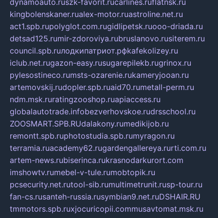
dynamoauto.ru
szk-favorit.ru
carlines.ru
flatnsk.ru
kingbolenskaner.ru
alex-motor.ru
astroline.net.ru
act1.spb.ru
polyglot.com.ru
gidlipetsk.ru
ooo-driada.ru
detsad125.ru
mir-zdoroviya.ru
bruslanovo.ru
siterem.ru
council.spb.ru
лодкипатриот.рф
kafekolizey.ru
iclub.net.ru
gazon-easy.ru
sugarepilekb.ru
grinox.ru
pylesostineco.ru
msts-ozarenie.ru
kameryjooan.ru
artemovskij.ru
dopler.spb.ru
aid70.ru
metall-perm.ru
ndm.msk.ru
ratingzooshop.ru
apiaccess.ru
globalautotrade.info
bezverhovskoe.ru
drsschool.ru
ZOOSMART.SPB.RU
dalakony.ru
medikijob.ru
remontt.spb.ru
photostudia.spb.ru
myragon.ru
terramia.ru
academy62.ru
gardengallereya.ru
rti.com.ru
artem-news.ru
biserinca.ru
krasnodarkurort.com
imshowtv.ru
mebel-v-tule.ru
mobtopik.ru
pcsecurity.net.ru
tool-sib.ru
multimetrunit.ru
sp-tour.ru
fan-cs.ru
santeh-russia.ru
symbian9.net.ru
DSHAIR.RU
tmmotors.spb.ru
xjocuricopii.com
musavtomat.msk.ru