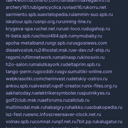
tae-kwon.ru
consrio.com.ru
insiam.ru
avegainfo.ru
archery161.ru
bigencyclica.ru
vlast16.ru
korru.net
sarmiento.spb.su
extelopedia.ru
lammin-suo.spb.ru
iskatour.spb.ru
snpi.org.ru
running-line.ru
krygeva-spa.ru
chel.net.ru
rust-loco.ru
dugshop.ru
hl-beta.spb.ru
school494.spb.ru
mymubaby.ru
epoha-metalband.ru
ngr.spb.ru
rusgosnews.com
dieselvostok.ru
24hostel.msk.ru
w-dev.ru
f-ship.ru
regsmi.ru
filmnetwork.ru
malinasp.ru
kinosvin.ru
h2o-salon.ru
malutkayork.ru
deltaprim.spb.ru
tango-perm.ru
gooddir.ru
sgv.su
multiki-online.com
webkrasotki.com
cherinvest.ru
detskiy-ostrov.ru
ankou.spb.ru
alvesta1.ru
pdf-creator.ru
nix-files.org.ru
sakhatoday.ru
elektrikersymboler.ru
sputnikyes.ru
golf2club.msk.ru
aeforums.ru
zallclub.ru
multimodal.msk.ru
habaigry.ru
haikko.ru
sobakopedia.ru
isz-fest.ru
ewnc.info
screensaver-clock.net.ru
volnav.spb.ru
comnat.ru
npf.net.ru
7bit.pp.ru
kalugatur.ru