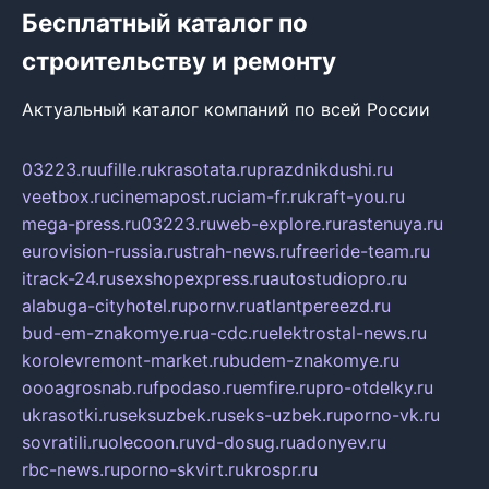
Бесплатный каталог по
строительству и ремонту
Актуальный каталог компаний по всей России
03223.ru
ufille.ru
krasotata.ru
prazdnikdushi.ru
veetbox.ru
cinemapost.ru
ciam-fr.ru
kraft-you.ru
mega-press.ru
03223.ru
web-explore.ru
rastenuya.ru
eurovision-russia.ru
strah-news.ru
freeride-team.ru
itrack-24.ru
sexshopexpress.ru
autostudiopro.ru
alabuga-cityhotel.ru
pornv.ru
atlantpereezd.ru
bud-em-znakomye.ru
a-cdc.ru
elektrostal-news.ru
korolevremont-market.ru
budem-znakomye.ru
oooagrosnab.ru
fpodaso.ru
emfire.ru
pro-otdelky.ru
ukrasotki.ru
seksuzbek.ru
seks-uzbek.ru
porno-vk.ru
sovratili.ru
olecoon.ru
vd-dosug.ru
adonyev.ru
rbc-news.ru
porno-skvirt.ru
krospr.ru