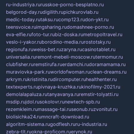
ru-industriya.ru
russkoe-porno-besplatno.ru
belgorod-day.ru
digilith.ru
pichkurovlab.ru
medic-today.ru
taksu.ru
comp123.ru
don-ykt.ru
teensvoice.ru
imgsharing.ru
domashnee-porno.ru
eva-elfie.ru
foto-tur.ru
biz-doska.ru
metropoltravel.ru
veslo-i-yakor.ru
borodino-media.ru
rostotsky.ru
regionufa.ru
weiss-bet.ru
zaryna.ru
casinotablet.ru
universalia.ru
remont-mebeli-moscow.ru
termomur.ru
clubfisher.ru
remstirufa.ru
erdamchi.ru
doramamama.ru
muraviovka-park.ru
worldofwoman.ru
clean-dreams.ru
arkrym.ru
kristinita.ru
dircomputer.ru
healthenter.ru
textexperts.ru
pivnaya-kruzhka.ru
kinofilmy-2021.ru
demolalapaluza.ru
tanyavanya.ru
remstir-tolyatti.ru
msdip.ru
jdol.ru
sokolovr.ru
newtech-spb.ru
rezemkleim.ru
massage-tai.ru
seonub.ru
zvonitut.ru
biolisichka24.ru
mncraft-download.ru
algoritm-sistema.ru
godflesh.ru
ru-industria.ru
zebra-tlt.ru
okna-proficom.ru
erynok.ru