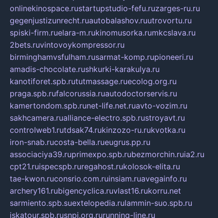
onlinekinospace.ru
startupstudio-fefu.ru
zarges-ru.ru
gegenjustizunrecht.ru
autobalashov.ru
utrovortu.ru
spiski-firm.ru
elara-m.ru
kinomusorka.ru
mkcslava.ru
2bets.ru
vintovoykompressor.ru
birminghamvsfulham.ru
sarmat-komp.ru
pioneeri.ru
amadis-chocolate.ru
shkurki-karakulya.ru
kanotiforet.spb.ru
tutmassage.ru
ecolog.org.ru
praga.spb.ru
falcorussia.ru
autodoctorservis.ru
kamertondom.spb.ru
net-life.net.ru
avto-vozim.ru
sakhcamera.ru
alliance-electro.spb.ru
stroyavt.ru
controlweb1.ru
tdsak74.ru
kinzozo-ru.ru
kvotka.ru
iron-snab.ru
costa-bella.ru
eugrus.pp.ru
associaciya39.ru
primexpo.spb.ru
bezmorchin.ru
ia2.ru
cpt21.ru
ispecspb.ru
regahost.ru
kolosok-elita.ru
tae-kwon.ru
consrio.com.ru
insiam.ru
avegainfo.ru
archery161.ru
bigencyclica.ru
vlast16.ru
korru.net
sarmiento.spb.su
extelopedia.ru
lammin-suo.spb.ru
iskatour.spb.ru
snpi.org.ru
running-line.ru