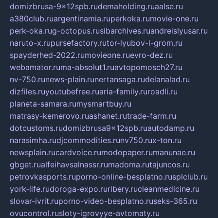
domizbrusa-9x12spb.ru
demaholding.ru
aalse.ru
a380club.ru
argentinamia.ru
perkoka.ru
movie-one.ru
perk-oka.ru
g-octopus.ru
sibarchives.ru
andreislyusar.ru
naruto-x.ru
pursefactory.ru
tor-lyubov-i-grom.ru
spayderhed-2022.ru
movieone.ru
evro-dez.ru
webamator.ru
ma-absolut1.ru
avtopomosch27.ru
nv-750.ru
news-plain.ru
nertansaga.ru
delanalad.ru
dizfiles.ru
youtubefree.ru
aria-family.ru
roadli.ru
planeta-samara.ru
mysmartbuy.ru
matrasy-kemerovo.ru
ashanet.ru
trade-farm.ru
dotcustoms.ru
domizbrusa9x12spb.ru
autodamp.ru
narasimha.ru
djcommodities.ru
nv750.ru
x-ton.ru
newsplain.ru
cardvoice.ru
modopaper.ru
manunae.ru
gbget.ru
alfeihavsalnassr.ru
madoma.ru
tajuncos.ru
petrovkasports.ru
porno-online-besplatno.ru
splclub.ru
york-life.ru
doroga-expo.ru
ribery.ru
cleanmedicine.ru
slovar-ivrit.ru
porno-video-besplatno.ru
seks-365.ru
ovucontrol.ru
sloty-igrovyye-avtomaty.ru