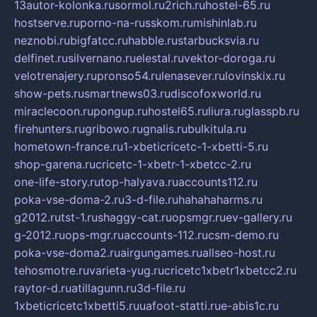
13autor-kolonka.ru
sormol.ru
2rich.ru
hostel-65.ru
hostserve.ru
porno-na-russkom.ru
mishinlab.ru
neznobi.ru
bigfatcc.ru
habble.ru
starbucksvia.ru
delfinet.ru
silvernano.ru
elestal.ru
vektor-doroga.ru
velotrenajery.ru
pronso54.ru
lenasever.ru
lovinskix.ru
show-pets.ru
smartnews03.ru
discofoxworld.ru
miraclecoon.ru
pongup.ru
hostel65.ru
liura.ru
glasspb.ru
firehunters.ru
gribowo.ru
gnalis.ru
bulkitula.ru
hometown-france.ru
1-xbeticricetc-1-xbetti-5.ru
shop-garena.ru
cricetc-1-xbetr-1-xbetcc-2.ru
one-life-story.ru
top-halyava.ru
accounts112.ru
poka-vse-doma-2.ru
3-d-file.ru
hahahaharms.ru
g2012.ru
tst-1.ru
shaggy-cat.ru
opsmgr.ru
ev-gallery.ru
g-2012.ru
ops-mgr.ru
accounts-112.ru
csm-demo.ru
poka-vse-doma2.ru
airgungames.ru
allseo-host.ru
tehosmotre.ru
varieta-yug.ru
cricetc1xbetr1xbetcc2.ru
raytor-d.ru
atillagunn.ru
3d-file.ru
1xbeticricetc1xbetti5.ru
uafoot-statti.ru
e-abis1c.ru