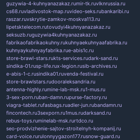
guzywia-4-kuhnyanazakaz.ru
mir-tk.ru
vlknrussia.ru
cs68.ru
vladivostok-map.ru
video-seks.ru
bankaribi.ru
raszar.ru
vskrytie-zamkov-moskva113.ru
lipetsktelecom.ru
tovudyi4kuhnyanazakaz.ru
seksuzb.ru
guzywia4kuhnyanazakaz.ru
fabrikaofabrikaokuhny.ru
kuhnyaekuhnyaafabrika.ru
kuhnyaykuhnyayfabrika.ru
e-abis1c.ru
store-brawl-stars.ru
kts-services.ru
dark-sand.ru
sindika-01.ru
sp-life.ru
x-legion.ru
sib-archives.ru
e-abis-1-c.ru
sindika01.ru
venda-festival.ru
store-brawlstars.ru
dooraleksandria.ru
antenna-highly.ru
mine-lab-msk.ru
1-mus.ru
3-sex-porn.ru
ban-damn.ru
purse-factory.ru
viagra-tablet.ru
fasbags.ru
adler-jun.ru
bandamn.ru
fincontech.ru
3sexporn.ru
1mus.ru
darksand.ru
rebus-toys.ru
minelab-msk.ru
rtdco.ru
seo-prodvizhenie-sajtov-stroitelnyh-kompanij.ru
card-voice.ru
rulonnyygazon177.ru
snow-guard.ru