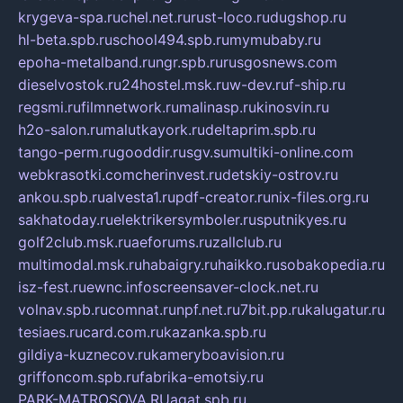
krygeva-spa.ru
chel.net.ru
rust-loco.ru
dugshop.ru
hl-beta.spb.ru
school494.spb.ru
mymubaby.ru
epoha-metalband.ru
ngr.spb.ru
rusgosnews.com
dieselvostok.ru
24hostel.msk.ru
w-dev.ru
f-ship.ru
regsmi.ru
filmnetwork.ru
malinasp.ru
kinosvin.ru
h2o-salon.ru
malutkayork.ru
deltaprim.spb.ru
tango-perm.ru
gooddir.ru
sgv.su
multiki-online.com
webkrasotki.com
cherinvest.ru
detskiy-ostrov.ru
ankou.spb.ru
alvesta1.ru
pdf-creator.ru
nix-files.org.ru
sakhatoday.ru
elektrikersymboler.ru
sputnikyes.ru
golf2club.msk.ru
aeforums.ru
zallclub.ru
multimodal.msk.ru
habaigry.ru
haikko.ru
sobakopedia.ru
isz-fest.ru
ewnc.info
screensaver-clock.net.ru
volnav.spb.ru
comnat.ru
npf.net.ru
7bit.pp.ru
kalugatur.ru
tesiaes.ru
card.com.ru
kazanka.spb.ru
gildiya-kuznecov.ru
kameryboavision.ru
griffoncom.spb.ru
fabrika-emotsiy.ru
PARK-MATROSOVA.RU
agat.spb.ru