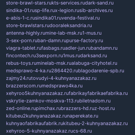
store-brawl-stars.ru
kts-services.ru
dark-sand.ru
sindika-01.ru
sp-life.ru
x-legion.ru
sib-archives.ru
e-abis-1-c.ru
sindika01.ru
venda-festival.ru
store-brawlstars.ru
dooraleksandria.ru
antenna-highly.ru
mine-lab-msk.ru
1-mus.ru
3-sex-porn.ru
ban-damn.ru
purse-factory.ru
viagra-tablet.ru
fasbags.ru
adler-jun.ru
bandamn.ru
fincontech.ru
3sexporn.ru
1mus.ru
darksand.ru
rebus-toys.ru
minelab-msk.ru
alabuga-cityhotel.ru
medsprawo-4-ka.ru
2864420.ru
blagodarenie-spb.ru
zajmy24.ru
tovudyi-4-kuhnyanazakaz.ru
brazzerscom.ru
medsprawo4ka.ru
xehyroo5kuhnyanazakaz.ru
fabrikayfabrikaefabrika.ru
vskrytie-zamkov-moskva-113.ru
biletnadom.ru
zed-online.ru
pimchax.ru
brazzers-hd.ru
z-host.ru
kitubeu2kuhnyanazakaz.ru
naperekate.ru
kuhnyaofabrikaufabrik.ru
kitubeu-2-kuhnyanazakaz.ru
xehyroo-5-kuhnyanazakaz.ru
cs-68.ru