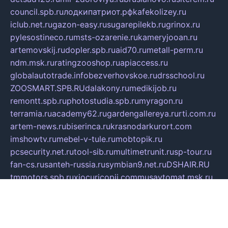
council.spb.ru
лодкипатриот.рф
kafekolizey.ru
iclub.net.ru
gazon-easy.ru
sugarepilekb.ru
grinox.ru
pylesostineco.ru
msts-ozarenie.ru
kameryjooan.ru
artemovskij.ru
dopler.spb.ru
aid70.ru
metall-perm.ru
ndm.msk.ru
ratingzooshop.ru
apiaccess.ru
globalautotrade.info
bezverhovskoe.ru
drsschool.ru
ZOOSMART.SPB.RU
dalakony.ru
medikijob.ru
remontt.spb.ru
photostudia.spb.ru
myragon.ru
terramia.ru
academy62.ru
gardengallereya.ru
rti.com.ru
artem-news.ru
biserinca.ru
krasnodarkurort.com
imshowtv.ru
mebel-v-tule.ru
mobtopik.ru
pcsecurity.net.ru
tool-sib.ru
multimetrunit.ru
sp-tour.ru
fan-cs.ru
santeh-russia.ru
symbian9.net.ru
DSHAIR.RU
tmmotors.spb.ru
xjocuricopii.com
musavtomat.msk.ru
obustrojdom.ru
sovetcik.ru
ybaranovskaya.ru
ppknews.ru
cult-alshei.ru
JAPANRUSSIA.RU
proekciyamebel.ru
imper-finans.ru
rim.org.ru
glamourai.ru
brassminus.ru
zabor-pro.ru
ftn.pp.ru