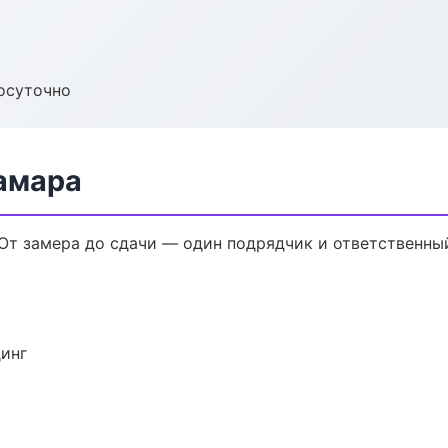
осуточно
амара
От замера до сдачи — один подрядчик и ответственны
динг