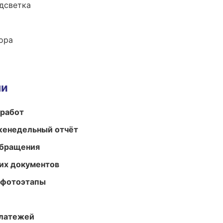
одсветка
ора
ми
 работ
женедельный отчёт
обращения
их документов
 фотоэтапы
платежей