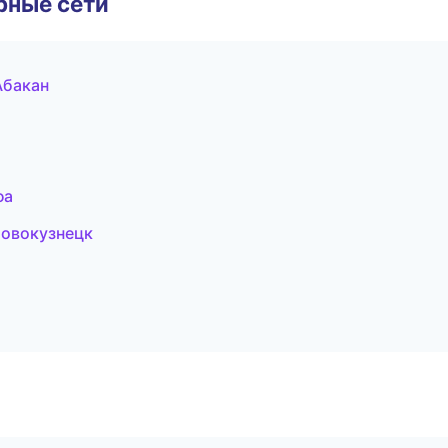
рные сети
Абакан
фа
овокузнецк