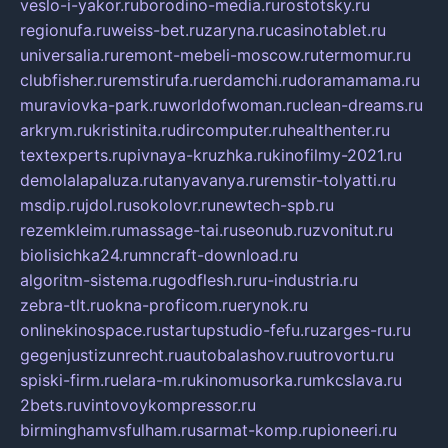
veslo-i-yakor.ru
borodino-media.ru
rostotsky.ru
regionufa.ru
weiss-bet.ru
zaryna.ru
casinotablet.ru
universalia.ru
remont-mebeli-moscow.ru
termomur.ru
clubfisher.ru
remstirufa.ru
erdamchi.ru
doramamama.ru
muraviovka-park.ru
worldofwoman.ru
clean-dreams.ru
arkrym.ru
kristinita.ru
dircomputer.ru
healthenter.ru
textexperts.ru
pivnaya-kruzhka.ru
kinofilmy-2021.ru
demolalapaluza.ru
tanyavanya.ru
remstir-tolyatti.ru
msdip.ru
jdol.ru
sokolovr.ru
newtech-spb.ru
rezemkleim.ru
massage-tai.ru
seonub.ru
zvonitut.ru
biolisichka24.ru
mncraft-download.ru
algoritm-sistema.ru
godflesh.ru
ru-industria.ru
zebra-tlt.ru
okna-proficom.ru
erynok.ru
onlinekinospace.ru
startupstudio-fefu.ru
zarges-ru.ru
gegenjustizunrecht.ru
autobalashov.ru
utrovortu.ru
spiski-firm.ru
elara-m.ru
kinomusorka.ru
mkcslava.ru
2bets.ru
vintovoykompressor.ru
birminghamvsfulham.ru
sarmat-komp.ru
pioneeri.ru