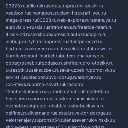
03223.ru
ufille.ru
krasotata.ru
prazdnikdushi.ru
veetbox.ru
cinemapost.ru
ciam-fr.ru
kraft-you.ru
mega-press.ru
03223.ru
web-explore.ru
rastenuya.ru
eurovision-russia.ru
strah-news.ru
freeride-team.ru
itrack-24.ru
sexshopexpress.ru
autostudiopro.ru
alabuga-cityhotel.ru
pornv.ru
atlantpereezd.ru
bud-em-znakomye.ru
a-cdc.ru
elektrostal-news.ru
korolevremont-market.ru
budem-znakomye.ru
oooagrosnab.ru
fpodaso.ru
emfire.ru
pro-otdelky.ru
ukrasotki.ru
seksuzbek.ru
seks-uzbek.ru
porno-vk.ru
sovratili.ru
olecoon.ru
vd-dosug.ru
adonyev.ru
rbc-news.ru
porno-skvirt.ru
krospr.ru
13autor-kolonka.ru
sormol.ru
2rich.ru
hostel-65.ru
hostserve.ru
porno-na-russkom.ru
mishinlab.ru
neznobi.ru
bigfatcc.ru
habble.ru
starbucksvia.ru
delfinet.ru
silvernano.ru
elestal.ru
vektor-doroga.ru
velotrenajery.ru
pronso54.ru
lenasever.ru
lovinskix.ru
show-pets.ru
smartnews03.ru
discofoxworld.ru