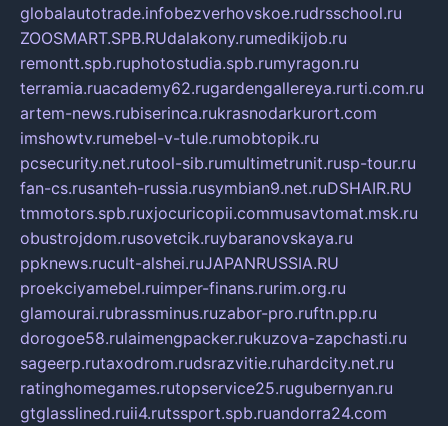
globalautotrade.info
bezverhovskoe.ru
drsschool.ru
ZOOSMART.SPB.RU
dalakony.ru
medikijob.ru
remontt.spb.ru
photostudia.spb.ru
myragon.ru
terramia.ru
academy62.ru
gardengallereya.ru
rti.com.ru
artem-news.ru
biserinca.ru
krasnodarkurort.com
imshowtv.ru
mebel-v-tule.ru
mobtopik.ru
pcsecurity.net.ru
tool-sib.ru
multimetrunit.ru
sp-tour.ru
fan-cs.ru
santeh-russia.ru
symbian9.net.ru
DSHAIR.RU
tmmotors.spb.ru
xjocuricopii.com
musavtomat.msk.ru
obustrojdom.ru
sovetcik.ru
ybaranovskaya.ru
ppknews.ru
cult-alshei.ru
JAPANRUSSIA.RU
proekciyamebel.ru
imper-finans.ru
rim.org.ru
glamourai.ru
brassminus.ru
zabor-pro.ru
ftn.pp.ru
dorogoe58.ru
laimengpacker.ru
kuzova-zapchasti.ru
sageerp.ru
taxodrom.ru
dsrazvitie.ru
hardcity.net.ru
ratinghomegames.ru
topservice25.ru
gubernyan.ru
gtglasslined.ru
ii4.ru
tssport.spb.ru
andorra24.com
blackwallstreet.ru
oboimos.ru
optim-doors.com.ru