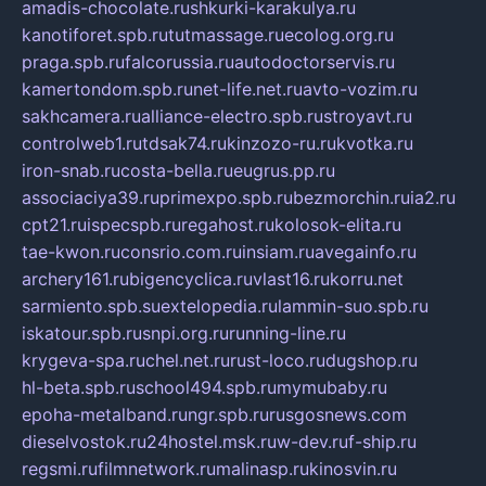
amadis-chocolate.ru
shkurki-karakulya.ru
kanotiforet.spb.ru
tutmassage.ru
ecolog.org.ru
praga.spb.ru
falcorussia.ru
autodoctorservis.ru
kamertondom.spb.ru
net-life.net.ru
avto-vozim.ru
sakhcamera.ru
alliance-electro.spb.ru
stroyavt.ru
controlweb1.ru
tdsak74.ru
kinzozo-ru.ru
kvotka.ru
iron-snab.ru
costa-bella.ru
eugrus.pp.ru
associaciya39.ru
primexpo.spb.ru
bezmorchin.ru
ia2.ru
cpt21.ru
ispecspb.ru
regahost.ru
kolosok-elita.ru
tae-kwon.ru
consrio.com.ru
insiam.ru
avegainfo.ru
archery161.ru
bigencyclica.ru
vlast16.ru
korru.net
sarmiento.spb.su
extelopedia.ru
lammin-suo.spb.ru
iskatour.spb.ru
snpi.org.ru
running-line.ru
krygeva-spa.ru
chel.net.ru
rust-loco.ru
dugshop.ru
hl-beta.spb.ru
school494.spb.ru
mymubaby.ru
epoha-metalband.ru
ngr.spb.ru
rusgosnews.com
dieselvostok.ru
24hostel.msk.ru
w-dev.ru
f-ship.ru
regsmi.ru
filmnetwork.ru
malinasp.ru
kinosvin.ru