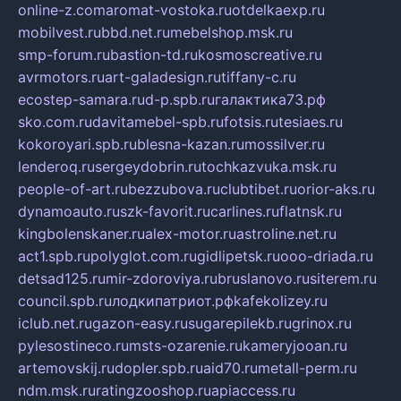
online-z.com
aromat-vostoka.ru
otdelkaexp.ru
mobilvest.ru
bbd.net.ru
mebelshop.msk.ru
smp-forum.ru
bastion-td.ru
kosmoscreative.ru
avrmotors.ru
art-galadesign.ru
tiffany-c.ru
ecostep-samara.ru
d-p.spb.ru
галактика73.рф
sko.com.ru
davitamebel-spb.ru
fotsis.ru
tesiaes.ru
kokoroyari.spb.ru
blesna-kazan.ru
mossilver.ru
lenderoq.ru
sergeydobrin.ru
tochkazvuka.msk.ru
people-of-art.ru
bezzubova.ru
clubtibet.ru
orior-aks.ru
dynamoauto.ru
szk-favorit.ru
carlines.ru
flatnsk.ru
kingbolenskaner.ru
alex-motor.ru
astroline.net.ru
act1.spb.ru
polyglot.com.ru
gidlipetsk.ru
ooo-driada.ru
detsad125.ru
mir-zdoroviya.ru
bruslanovo.ru
siterem.ru
council.spb.ru
лодкипатриот.рф
kafekolizey.ru
iclub.net.ru
gazon-easy.ru
sugarepilekb.ru
grinox.ru
pylesostineco.ru
msts-ozarenie.ru
kameryjooan.ru
artemovskij.ru
dopler.spb.ru
aid70.ru
metall-perm.ru
ndm.msk.ru
ratingzooshop.ru
apiaccess.ru