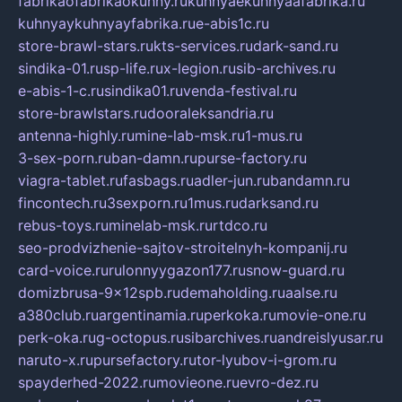
fabrikaofabrikaokuhny.ru
kuhnyaekuhnyaafabrika.ru
kuhnyaykuhnyayfabrika.ru
e-abis1c.ru
store-brawl-stars.ru
kts-services.ru
dark-sand.ru
sindika-01.ru
sp-life.ru
x-legion.ru
sib-archives.ru
e-abis-1-c.ru
sindika01.ru
venda-festival.ru
store-brawlstars.ru
dooraleksandria.ru
antenna-highly.ru
mine-lab-msk.ru
1-mus.ru
3-sex-porn.ru
ban-damn.ru
purse-factory.ru
viagra-tablet.ru
fasbags.ru
adler-jun.ru
bandamn.ru
fincontech.ru
3sexporn.ru
1mus.ru
darksand.ru
rebus-toys.ru
minelab-msk.ru
rtdco.ru
seo-prodvizhenie-sajtov-stroitelnyh-kompanij.ru
card-voice.ru
rulonnyygazon177.ru
snow-guard.ru
domizbrusa-9x12spb.ru
demaholding.ru
aalse.ru
a380club.ru
argentinamia.ru
perkoka.ru
movie-one.ru
perk-oka.ru
g-octopus.ru
sibarchives.ru
andreislyusar.ru
naruto-x.ru
pursefactory.ru
tor-lyubov-i-grom.ru
spayderhed-2022.ru
movieone.ru
evro-dez.ru