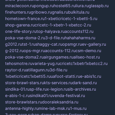
miraclecoon.ru
pongup.ru
hostel65.ru
liura.ru
glasspb.ru
firehunters.ru
gribowo.ru
gnalis.ru
bulkitula.ru
hometown-france.ru
1-xbeticricetc-1-xbetti-5.ru
shop-garena.ru
cricetc-1-xbetr-1-xbetcc-2.ru
one-life-story.ru
top-halyava.ru
accounts112.ru
poka-vse-doma-2.ru
3-d-file.ru
hahahaharms.ru
g2012.ru
tst-1.ru
shaggy-cat.ru
opsmgr.ru
ev-gallery.ru
g-2012.ru
ops-mgr.ru
accounts-112.ru
csm-demo.ru
poka-vse-doma2.ru
airgungames.ru
allseo-host.ru
tehosmotre.ru
varieta-yug.ru
cricetc1xbetr1xbetcc2.ru
raytor-d.ru
atillagunn.ru
3d-file.ru
1xbeticricetc1xbetti5.ru
uafoot-statti.ru
e-abis1c.ru
store-brawl-stars.ru
kts-services.ru
dark-sand.ru
sindika-01.ru
sp-life.ru
x-legion.ru
sib-archives.ru
e-abis-1-c.ru
sindika01.ru
venda-festival.ru
store-brawlstars.ru
dooraleksandria.ru
antenna-highly.ru
mine-lab-msk.ru
1-mus.ru
3-sex-porn.ru
ban-damn.ru
purse-factory.ru