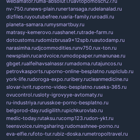
webamator.ru
ma-absolut1.ru
avtopomosch27.ru
nv-750.ru
news-plain.ru
nertansaga.ru
delanalad.ru
dizfiles.ru
youtubefree.ru
aria-family.ru
roadli.ru
planeta-samara.ru
mysmartbuy.ru
matrasy-kemerovo.ru
ashanet.ru
trade-farm.ru
dotcustoms.ru
domizbrusa9x12spb.ru
autodamp.ru
narasimha.ru
djcommodities.ru
nv750.ru
x-ton.ru
newsplain.ru
cardvoice.ru
modopaper.ru
manunae.ru
gbget.ru
alfeihavsalnassr.ru
madoma.ru
tajuncos.ru
petrovkasports.ru
porno-online-besplatno.ru
splclub.ru
york-life.ru
doroga-expo.ru
ribery.ru
cleanmedicine.ru
slovar-ivrit.ru
porno-video-besplatno.ru
seks-365.ru
ovucontrol.ru
sloty-igrovyye-avtomaty.ru
ru-industriya.ru
russkoe-porno-besplatno.ru
belgorod-day.ru
digilith.ru
pichkurovlab.ru
medic-today.ru
taksu.ru
comp123.ru
don-ykt.ru
teensvoice.ru
imgsharing.ru
domashnee-porno.ru
eva-elfie.ru
foto-tur.ru
biz-doska.ru
metropoltravel.ru