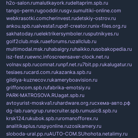
h2o-salon.ru
malutkayork.ru
deltaprim.spb.ru
tango-perm.ru
gooddir.ru
sgv.su
multiki-online.com
webkrasotki.com
cherinvest.ru
detskiy-ostrov.ru
ankou.spb.ru
alvesta1.ru
pdf-creator.ru
nix-files.org.ru
sakhatoday.ru
elektrikersymboler.ru
sputnikyes.ru
golf2club.msk.ru
aeforums.ru
zallclub.ru
multimodal.msk.ru
habaigry.ru
haikko.ru
sobakopedia.ru
isz-fest.ru
ewnc.info
screensaver-clock.net.ru
volnav.spb.ru
comnat.ru
npf.net.ru
7bit.pp.ru
kalugatur.ru
tesiaes.ru
card.com.ru
kazanka.spb.ru
gildiya-kuznecov.ru
kameryboavision.ru
griffoncom.spb.ru
fabrika-emotsiy.ru
PARK-MATROSOVA.RU
agat.spb.ru
avtoyurist-moskva1.ru
hardware.org.ru
схема-авто.рф
dg-lab.ru
angrup.ru
recruiter.spb.ru
music8.spb.ru
krsk124.ru
kubok.spb.ru
romanofforex.ru
analitikaplus.ru
spyonline.ru
zosikamery.ru
sloboda-ural.pp.ru
AUTO-COM.SU
hohota.net
alimy.ru