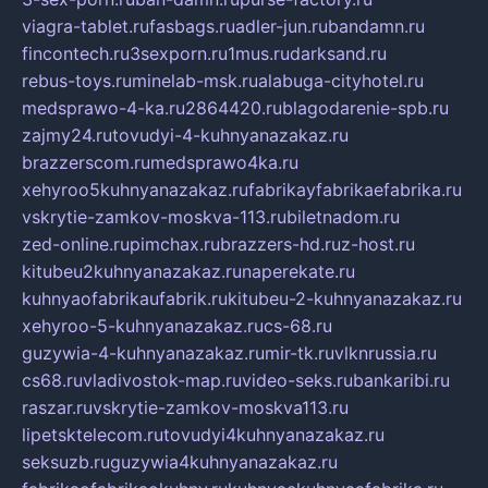
viagra-tablet.ru
fasbags.ru
adler-jun.ru
bandamn.ru
fincontech.ru
3sexporn.ru
1mus.ru
darksand.ru
rebus-toys.ru
minelab-msk.ru
alabuga-cityhotel.ru
medsprawo-4-ka.ru
2864420.ru
blagodarenie-spb.ru
zajmy24.ru
tovudyi-4-kuhnyanazakaz.ru
brazzerscom.ru
medsprawo4ka.ru
xehyroo5kuhnyanazakaz.ru
fabrikayfabrikaefabrika.ru
vskrytie-zamkov-moskva-113.ru
biletnadom.ru
zed-online.ru
pimchax.ru
brazzers-hd.ru
z-host.ru
kitubeu2kuhnyanazakaz.ru
naperekate.ru
kuhnyaofabrikaufabrik.ru
kitubeu-2-kuhnyanazakaz.ru
xehyroo-5-kuhnyanazakaz.ru
cs-68.ru
guzywia-4-kuhnyanazakaz.ru
mir-tk.ru
vlknrussia.ru
cs68.ru
vladivostok-map.ru
video-seks.ru
bankaribi.ru
raszar.ru
vskrytie-zamkov-moskva113.ru
lipetsktelecom.ru
tovudyi4kuhnyanazakaz.ru
seksuzb.ru
guzywia4kuhnyanazakaz.ru