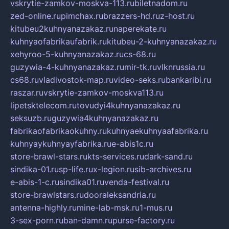
vskrytie-zamkov-moskva-113.ru
biletnadom.ru
zed-online.ru
pimchax.ru
brazzers-hd.ru
z-host.ru
kitubeu2kuhnyanazakaz.ru
naperekate.ru
kuhnyaofabrikaufabrik.ru
kitubeu-2-kuhnyanazakaz.ru
xehyroo-5-kuhnyanazakaz.ru
cs-68.ru
guzywia-4-kuhnyanazakaz.ru
mir-tk.ru
vlknrussia.ru
cs68.ru
vladivostok-map.ru
video-seks.ru
bankaribi.ru
raszar.ru
vskrytie-zamkov-moskva113.ru
lipetsktelecom.ru
tovudyi4kuhnyanazakaz.ru
seksuzb.ru
guzywia4kuhnyanazakaz.ru
fabrikaofabrikaokuhny.ru
kuhnyaekuhnyaafabrika.ru
kuhnyaykuhnyayfabrika.ru
e-abis1c.ru
store-brawl-stars.ru
kts-services.ru
dark-sand.ru
sindika-01.ru
sp-life.ru
x-legion.ru
sib-archives.ru
e-abis-1-c.ru
sindika01.ru
venda-festival.ru
store-brawlstars.ru
dooraleksandria.ru
antenna-highly.ru
mine-lab-msk.ru
1-mus.ru
3-sex-porn.ru
ban-damn.ru
purse-factory.ru