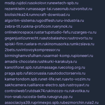
msdip.ru
jdol.ru
sokolovr.ru
newtech-spb.ru
rezemkleim.ru
massage-tai.ru
seonub.ru
zvonitut.ru
biolisichka24.ru
mncraft-download.ru
algoritm-sistema.ru
godflesh.ru
ru-industria.ru
zebra-tlt.ru
okna-proficom.ru
erynok.ru
onlinekinospace.ru
startupstudio-fefu.ru
zarges-ru.ru
gegenjustizunrecht.ru
autobalashov.ru
utrovortu.ru
spiski-firm.ru
elara-m.ru
kinomusorka.ru
mkcslava.ru
2bets.ru
vintovoykompressor.ru
birminghamvsfulham.ru
sarmat-komp.ru
pioneeri.ru
amadis-chocolate.ru
shkurki-karakulya.ru
kanotiforet.spb.ru
tutmassage.ru
ecolog.org.ru
praga.spb.ru
falcorussia.ru
autodoctorservis.ru
kamertondom.spb.ru
net-life.net.ru
avto-vozim.ru
sakhcamera.ru
alliance-electro.spb.ru
stroyavt.ru
controlweb1.ru
tdsak74.ru
kinzozo-ru.ru
kvotka.ru
iron-snab.ru
costa-bella.ru
eugrus.pp.ru
associaciya39.ru
primexpo.spb.ru
bezmorchin.ru
ia2.ru