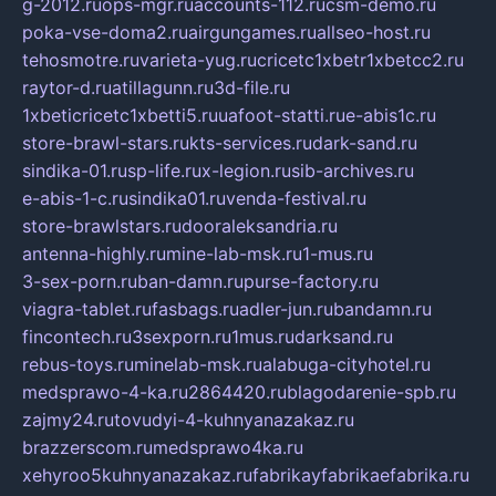
g-2012.ru
ops-mgr.ru
accounts-112.ru
csm-demo.ru
poka-vse-doma2.ru
airgungames.ru
allseo-host.ru
tehosmotre.ru
varieta-yug.ru
cricetc1xbetr1xbetcc2.ru
raytor-d.ru
atillagunn.ru
3d-file.ru
1xbeticricetc1xbetti5.ru
uafoot-statti.ru
e-abis1c.ru
store-brawl-stars.ru
kts-services.ru
dark-sand.ru
sindika-01.ru
sp-life.ru
x-legion.ru
sib-archives.ru
e-abis-1-c.ru
sindika01.ru
venda-festival.ru
store-brawlstars.ru
dooraleksandria.ru
antenna-highly.ru
mine-lab-msk.ru
1-mus.ru
3-sex-porn.ru
ban-damn.ru
purse-factory.ru
viagra-tablet.ru
fasbags.ru
adler-jun.ru
bandamn.ru
fincontech.ru
3sexporn.ru
1mus.ru
darksand.ru
rebus-toys.ru
minelab-msk.ru
alabuga-cityhotel.ru
medsprawo-4-ka.ru
2864420.ru
blagodarenie-spb.ru
zajmy24.ru
tovudyi-4-kuhnyanazakaz.ru
brazzerscom.ru
medsprawo4ka.ru
xehyroo5kuhnyanazakaz.ru
fabrikayfabrikaefabrika.ru