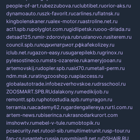
people-of-art.ru
bezzubova.ru
clubtibet.ru
orior-aks.ru
dynamoauto.ru
szk-favorit.ru
carlines.ru
flatnsk.ru
kingbolenskaner.ru
alex-motor.ru
astroline.net.ru
act1.spb.ru
polyglot.com.ru
gidlipetsk.ru
ooo-driada.ru
detsad125.ru
mir-zdoroviya.ru
bruslanovo.ru
siterem.ru
council.spb.ru
лодкипатриот.рф
kafekolizey.ru
iclub.net.ru
gazon-easy.ru
sugarepilekb.ru
grinox.ru
pylesostineco.ru
msts-ozarenie.ru
kameryjooan.ru
artemovskij.ru
dopler.spb.ru
aid70.ru
metall-perm.ru
ndm.msk.ru
ratingzooshop.ru
apiaccess.ru
globalautotrade.info
bezverhovskoe.ru
drsschool.ru
ZOOSMART.SPB.RU
dalakony.ru
medikijob.ru
remontt.spb.ru
photostudia.spb.ru
myragon.ru
terramia.ru
academy62.ru
gardengallereya.ru
rti.com.ru
artem-news.ru
biserinca.ru
krasnodarkurort.com
imshowtv.ru
mebel-v-tule.ru
mobtopik.ru
pcsecurity.net.ru
tool-sib.ru
multimetrunit.ru
sp-tour.ru
fan-cs.ru
santeh-russia.ru
symbian9.net.ru
DSHAIR.RU