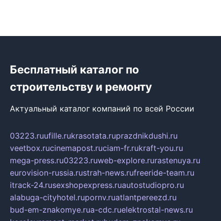
Бесплатный каталог по
строительству и ремонту
Актуальный каталог компаний по всей России
03223.ru
ufille.ru
krasotata.ru
prazdnikdushi.ru
veetbox.ru
cinemapost.ru
ciam-fr.ru
kraft-you.ru
mega-press.ru
03223.ru
web-explore.ru
rastenuya.ru
eurovision-russia.ru
strah-news.ru
freeride-team.ru
itrack-24.ru
sexshopexpress.ru
autostudiopro.ru
alabuga-cityhotel.ru
pornv.ru
atlantpereezd.ru
bud-em-znakomye.ru
a-cdc.ru
elektrostal-news.ru