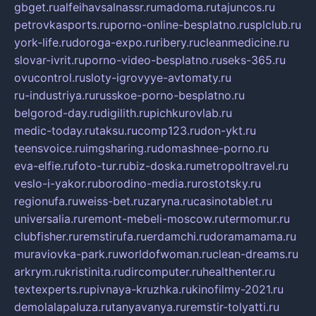
gbget.ru
alfeihavsalnassr.ru
madoma.ru
tajuncos.ru
petrovkasports.ru
porno-online-besplatno.ru
splclub.ru
york-life.ru
doroga-expo.ru
ribery.ru
cleanmedicine.ru
slovar-ivrit.ru
porno-video-besplatno.ru
seks-365.ru
ovucontrol.ru
sloty-igrovyye-avtomaty.ru
ru-industriya.ru
russkoe-porno-besplatno.ru
belgorod-day.ru
digilith.ru
pichkurovlab.ru
medic-today.ru
taksu.ru
comp123.ru
don-ykt.ru
teensvoice.ru
imgsharing.ru
domashnee-porno.ru
eva-elfie.ru
foto-tur.ru
biz-doska.ru
metropoltravel.ru
veslo-i-yakor.ru
borodino-media.ru
rostotsky.ru
regionufa.ru
weiss-bet.ru
zaryna.ru
casinotablet.ru
universalia.ru
remont-mebeli-moscow.ru
termomur.ru
clubfisher.ru
remstirufa.ru
erdamchi.ru
doramamama.ru
muraviovka-park.ru
worldofwoman.ru
clean-dreams.ru
arkrym.ru
kristinita.ru
dircomputer.ru
healthenter.ru
textexperts.ru
pivnaya-kruzhka.ru
kinofilmy-2021.ru
demolalapaluza.ru
tanyavanya.ru
remstir-tolyatti.ru