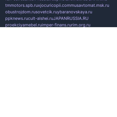
tmmotors.spb.ru
xjocuricopii.com
musavtomat.msk.ru
obustrojdom.ru
sovetcik.ru
ybaranovskaya.ru
ppknews.ru
cult-alshei.ru
JAPANRUSSIA.RU
proekciyamebel.ru
imper-finans.ru
rim.org.ru
glamourai.ru
brassminus.ru
zabor-pro.ru
ftn.pp.ru
dorogoe58.ru
laimengpacker.ru
kuzova-zapchasti.ru
sageerp.ru
taxodrom.ru
dsrazvitie.ru
hardcity.net.ru
ratinghomegames.ru
topservice25.ru
gubernyan.ru
gtglasslined.ru
ii4.ru
tssport.spb.ru
andorra24.com
blackwallstreet.ru
oboimos.ru
optim-doors.com.ru
ikuch.ru
nycr.org.ru
npa21.ru
vremya-ch.spb.ru
desert000.ru
ivtorgi.ru
ifiori.ru
catalog-statei.ru
dcv.org.ru
spetsmaster174.ru
ipkameryhiseeu.ru
dum26.ru
ruspol.spb.ru
fr-opendp.ru
kam-solnyshko.ru
cheyenne-arapaho.ru
sevzapmetal.spb.ru
ted-lapidus.spb.ru
parasite-eliminator.ru
sigma-complete.ru
modernworld.ru
dama-moda.ru
eholot-group.ru
sk-nvkz.ru
DRONGOLD.RU