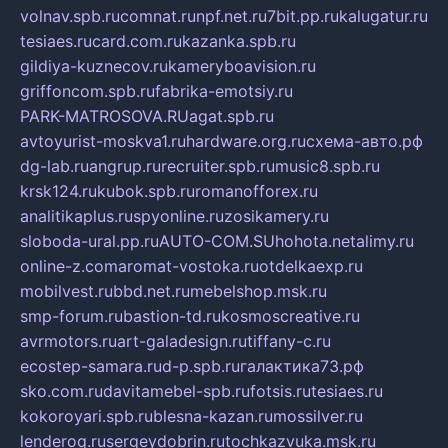
volnav.spb.ru
comnat.ru
npf.net.ru
7bit.pp.ru
kalugatur.ru
tesiaes.ru
card.com.ru
kazanka.spb.ru
gildiya-kuznecov.ru
kameryboavision.ru
griffoncom.spb.ru
fabrika-emotsiy.ru
PARK-MATROSOVA.RU
agat.spb.ru
avtoyurist-moskva1.ru
hardware.org.ru
схема-авто.рф
dg-lab.ru
angrup.ru
recruiter.spb.ru
music8.spb.ru
krsk124.ru
kubok.spb.ru
romanofforex.ru
analitikaplus.ru
spyonline.ru
zosikamery.ru
sloboda-ural.pp.ru
AUTO-COM.SU
hohota.net
alimy.ru
online-z.com
aromat-vostoka.ru
otdelkaexp.ru
mobilvest.ru
bbd.net.ru
mebelshop.msk.ru
smp-forum.ru
bastion-td.ru
kosmoscreative.ru
avrmotors.ru
art-galadesign.ru
tiffany-c.ru
ecostep-samara.ru
d-p.spb.ru
галактика73.рф
sko.com.ru
davitamebel-spb.ru
fotsis.ru
tesiaes.ru
kokoroyari.spb.ru
blesna-kazan.ru
mossilver.ru
lenderoq.ru
sergeydobrin.ru
tochkazvuka.msk.ru