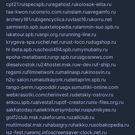
cpt21.ru
ispecspb.ru
regahost.ru
kolosok-elita.ru
tae-kwon.ru
consrio.com.ru
insiam.ru
avegainfo.ru
archery161.ru
bigencyclica.ru
vlast16.ru
korru.net
sarmiento.spb.su
extelopedia.ru
lammin-suo.spb.ru
iskatour.spb.ru
snpi.org.ru
running-line.ru
krygeva-spa.ru
chel.net.ru
rust-loco.ru
dugshop.ru
hl-beta.spb.ru
school494.spb.ru
mymubaby.ru
epoha-metalband.ru
ngr.spb.ru
rusgosnews.com
dieselvostok.ru
24hostel.msk.ru
w-dev.ru
f-ship.ru
regsmi.ru
filmnetwork.ru
malinasp.ru
kinosvin.ru
h2o-salon.ru
malutkayork.ru
deltaprim.spb.ru
tango-perm.ru
gooddir.ru
sgv.su
multiki-online.com
webkrasotki.com
cherinvest.ru
detskiy-ostrov.ru
ankou.spb.ru
alvesta1.ru
pdf-creator.ru
nix-files.org.ru
sakhatoday.ru
elektrikersymboler.ru
sputnikyes.ru
golf2club.msk.ru
aeforums.ru
zallclub.ru
multimodal.msk.ru
habaigry.ru
haikko.ru
sobakopedia.ru
isz-fest.ru
ewnc.info
screensaver-clock.net.ru