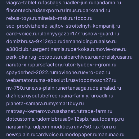
viagra-tablet.ru
fasbags.ru
adler-jun.ru
bandamn.ru
fincontech.ru
3sexporn.ru
1mus.ru
darksand.ru
rebus-toys.ru
minelab-msk.ru
rtdco.ru
seo-prodvizhenie-sajtov-stroitelnyh-kompanij.ru
card-voice.ru
rulonnyygazon177.ru
snow-guard.ru
domizbrusa-9x12spb.ru
demaholding.ru
aalse.ru
a380club.ru
argentinamia.ru
perkoka.ru
movie-one.ru
perk-oka.ru
g-octopus.ru
sibarchives.ru
andreislyusar.ru
naruto-x.ru
pursefactory.ru
tor-lyubov-i-grom.ru
spayderhed-2022.ru
movieone.ru
evro-dez.ru
webamator.ru
ma-absolut1.ru
avtopomosch27.ru
nv-750.ru
news-plain.ru
nertansaga.ru
delanalad.ru
dizfiles.ru
youtubefree.ru
aria-family.ru
roadli.ru
planeta-samara.ru
mysmartbuy.ru
matrasy-kemerovo.ru
ashanet.ru
trade-farm.ru
dotcustoms.ru
domizbrusa9x12spb.ru
autodamp.ru
narasimha.ru
djcommodities.ru
nv750.ru
x-ton.ru
newsplain.ru
cardvoice.ru
modopaper.ru
manunae.ru