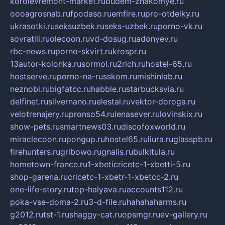
korolevremont-market.ru
budem-znakomye.ru
oooagrosnab.ru
fpodaso.ru
emfire.ru
pro-otdelky.ru
ukrasotki.ru
seksuzbek.ru
seks-uzbek.ru
porno-vk.ru
sovratili.ru
olecoon.ru
vd-dosug.ru
adonyev.ru
rbc-news.ru
porno-skvirt.ru
krospr.ru
13autor-kolonka.ru
sormol.ru
2rich.ru
hostel-65.ru
hostserve.ru
porno-na-russkom.ru
mishinlab.ru
neznobi.ru
bigfatcc.ru
habble.ru
starbucksvia.ru
delfinet.ru
silvernano.ru
elestal.ru
vektor-doroga.ru
velotrenajery.ru
pronso54.ru
lenasever.ru
lovinskix.ru
show-pets.ru
smartnews03.ru
discofoxworld.ru
miraclecoon.ru
pongup.ru
hostel65.ru
liura.ru
glasspb.ru
firehunters.ru
gribowo.ru
gnalis.ru
bulkitula.ru
hometown-france.ru
1-xbeticricetc-1-xbetti-5.ru
shop-garena.ru
cricetc-1-xbetr-1-xbetcc-2.ru
one-life-story.ru
top-halyava.ru
accounts112.ru
poka-vse-doma-2.ru
3-d-file.ru
hahahaharms.ru
g2012.ru
tst-1.ru
shaggy-cat.ru
opsmgr.ru
ev-gallery.ru