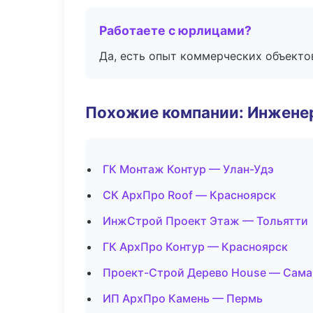
Работаете с юрлицами?
Да, есть опыт коммерческих объекто
Похожие компании: Инжене
ГК Монтаж Контур — Улан-Удэ
СК АрхПро Roof — Красноярск
ИнжСтрой Проект Этаж — Тольятти
ГК АрхПро Контур — Красноярск
Проект-Строй Дерево House — Сама
ИП АрхПро Камень — Пермь