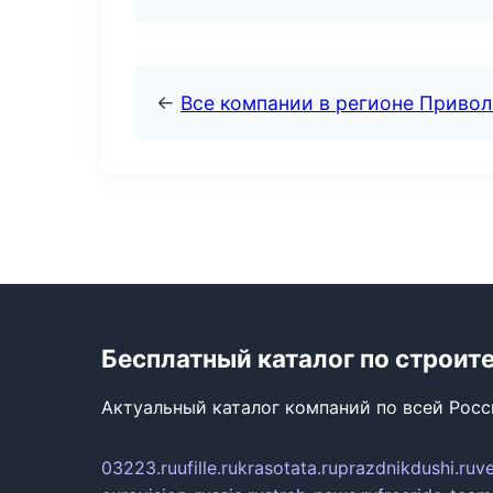
←
Все компании в регионе Приво
Бесплатный каталог по строит
Актуальный каталог компаний по всей Рос
03223.ru
ufille.ru
krasotata.ru
prazdnikdushi.ru
v