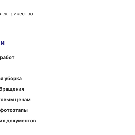
электричество
ми
 работ
ая уборка
обращения
птовым ценам
 фотоэтапы
их документов