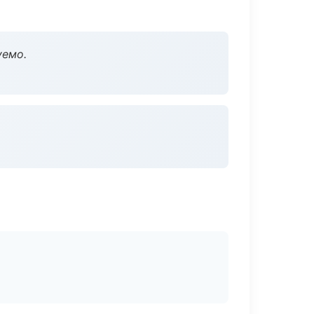
уемо.