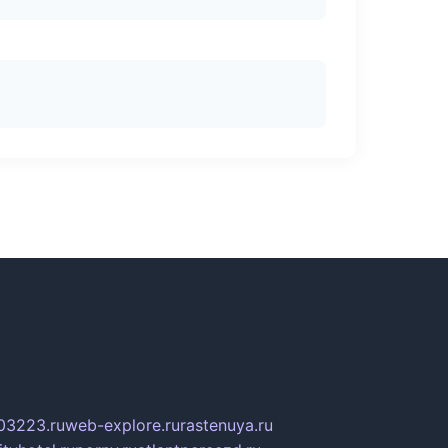
03223.ru
web-explore.ru
rastenuya.ru