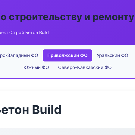
по строительству и ремонту
ект-Строй Бетон Build
ро-Западный ФО
Приволжский ФО
Уральский ФО
Южный ФО
Северо-Кавказский ФО
етон Build