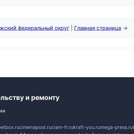
лжский федеральный округ
|
Главная страница
→
ельству и ремонту
сии
eetbox.ru
cinemapost.ru
ciam-fr.ru
kraft-you.ru
mega-press.ru