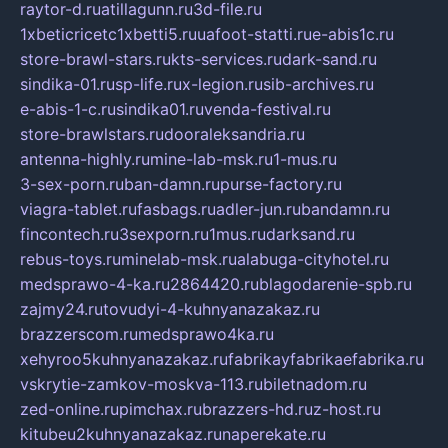
raytor-d.ru
atillagunn.ru
3d-file.ru
1xbeticricetc1xbetti5.ru
uafoot-statti.ru
e-abis1c.ru
store-brawl-stars.ru
kts-services.ru
dark-sand.ru
sindika-01.ru
sp-life.ru
x-legion.ru
sib-archives.ru
e-abis-1-c.ru
sindika01.ru
venda-festival.ru
store-brawlstars.ru
dooraleksandria.ru
antenna-highly.ru
mine-lab-msk.ru
1-mus.ru
3-sex-porn.ru
ban-damn.ru
purse-factory.ru
viagra-tablet.ru
fasbags.ru
adler-jun.ru
bandamn.ru
fincontech.ru
3sexporn.ru
1mus.ru
darksand.ru
rebus-toys.ru
minelab-msk.ru
alabuga-cityhotel.ru
medsprawo-4-ka.ru
2864420.ru
blagodarenie-spb.ru
zajmy24.ru
tovudyi-4-kuhnyanazakaz.ru
brazzerscom.ru
medsprawo4ka.ru
xehyroo5kuhnyanazakaz.ru
fabrikayfabrikaefabrika.ru
vskrytie-zamkov-moskva-113.ru
biletnadom.ru
zed-online.ru
pimchax.ru
brazzers-hd.ru
z-host.ru
kitubeu2kuhnyanazakaz.ru
naperekate.ru