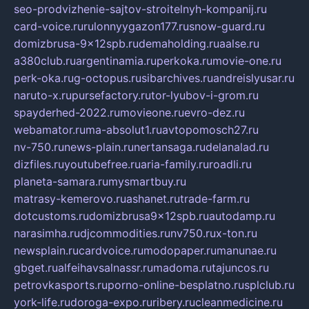
seo-prodvizhenie-sajtov-stroitelnyh-kompanij.ru
card-voice.ru
rulonnyygazon177.ru
snow-guard.ru
domizbrusa-9x12spb.ru
demaholding.ru
aalse.ru
a380club.ru
argentinamia.ru
perkoka.ru
movie-one.ru
perk-oka.ru
g-octopus.ru
sibarchives.ru
andreislyusar.ru
naruto-x.ru
pursefactory.ru
tor-lyubov-i-grom.ru
spayderhed-2022.ru
movieone.ru
evro-dez.ru
webamator.ru
ma-absolut1.ru
avtopomosch27.ru
nv-750.ru
news-plain.ru
nertansaga.ru
delanalad.ru
dizfiles.ru
youtubefree.ru
aria-family.ru
roadli.ru
planeta-samara.ru
mysmartbuy.ru
matrasy-kemerovo.ru
ashanet.ru
trade-farm.ru
dotcustoms.ru
domizbrusa9x12spb.ru
autodamp.ru
narasimha.ru
djcommodities.ru
nv750.ru
x-ton.ru
newsplain.ru
cardvoice.ru
modopaper.ru
manunae.ru
gbget.ru
alfeihavsalnassr.ru
madoma.ru
tajuncos.ru
petrovkasports.ru
porno-online-besplatno.ru
splclub.ru
york-life.ru
doroga-expo.ru
ribery.ru
cleanmedicine.ru