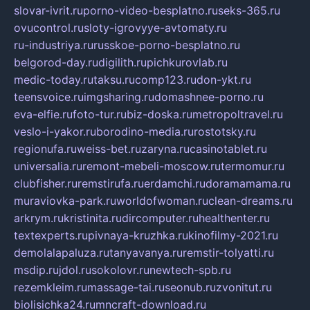
slovar-ivrit.ru
porno-video-besplatno.ru
seks-365.ru
ovucontrol.ru
sloty-igrovyye-avtomaty.ru
ru-industriya.ru
russkoe-porno-besplatno.ru
belgorod-day.ru
digilith.ru
pichkurovlab.ru
medic-today.ru
taksu.ru
comp123.ru
don-ykt.ru
teensvoice.ru
imgsharing.ru
domashnee-porno.ru
eva-elfie.ru
foto-tur.ru
biz-doska.ru
metropoltravel.ru
veslo-i-yakor.ru
borodino-media.ru
rostotsky.ru
regionufa.ru
weiss-bet.ru
zaryna.ru
casinotablet.ru
universalia.ru
remont-mebeli-moscow.ru
termomur.ru
clubfisher.ru
remstirufa.ru
erdamchi.ru
doramamama.ru
muraviovka-park.ru
worldofwoman.ru
clean-dreams.ru
arkrym.ru
kristinita.ru
dircomputer.ru
healthenter.ru
textexperts.ru
pivnaya-kruzhka.ru
kinofilmy-2021.ru
demolalapaluza.ru
tanyavanya.ru
remstir-tolyatti.ru
msdip.ru
jdol.ru
sokolovr.ru
newtech-spb.ru
rezemkleim.ru
massage-tai.ru
seonub.ru
zvonitut.ru
biolisichka24.ru
mncraft-download.ru