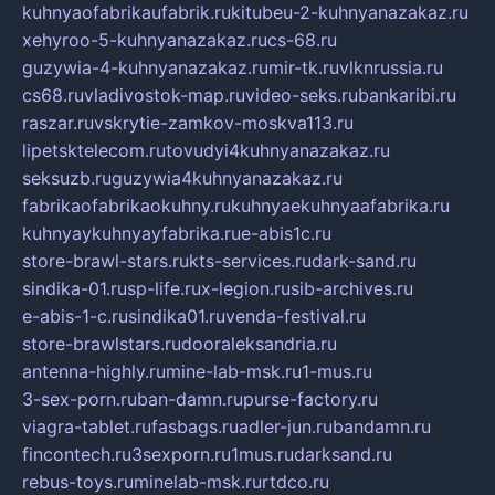
kuhnyaofabrikaufabrik.ru
kitubeu-2-kuhnyanazakaz.ru
xehyroo-5-kuhnyanazakaz.ru
cs-68.ru
guzywia-4-kuhnyanazakaz.ru
mir-tk.ru
vlknrussia.ru
cs68.ru
vladivostok-map.ru
video-seks.ru
bankaribi.ru
raszar.ru
vskrytie-zamkov-moskva113.ru
lipetsktelecom.ru
tovudyi4kuhnyanazakaz.ru
seksuzb.ru
guzywia4kuhnyanazakaz.ru
fabrikaofabrikaokuhny.ru
kuhnyaekuhnyaafabrika.ru
kuhnyaykuhnyayfabrika.ru
e-abis1c.ru
store-brawl-stars.ru
kts-services.ru
dark-sand.ru
sindika-01.ru
sp-life.ru
x-legion.ru
sib-archives.ru
e-abis-1-c.ru
sindika01.ru
venda-festival.ru
store-brawlstars.ru
dooraleksandria.ru
antenna-highly.ru
mine-lab-msk.ru
1-mus.ru
3-sex-porn.ru
ban-damn.ru
purse-factory.ru
viagra-tablet.ru
fasbags.ru
adler-jun.ru
bandamn.ru
fincontech.ru
3sexporn.ru
1mus.ru
darksand.ru
rebus-toys.ru
minelab-msk.ru
rtdco.ru