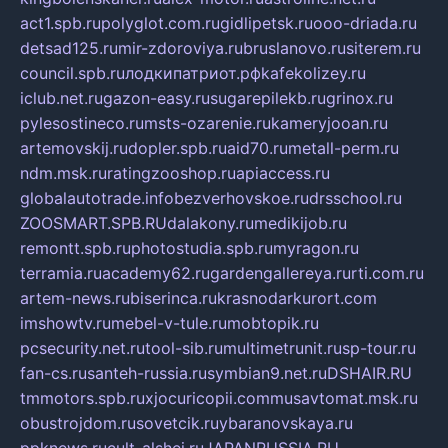
act1.spb.ru
polyglot.com.ru
gidlipetsk.ru
ooo-driada.ru
detsad125.ru
mir-zdoroviya.ru
bruslanovo.ru
siterem.ru
council.spb.ru
лодкипатриот.рф
kafekolizey.ru
iclub.net.ru
gazon-easy.ru
sugarepilekb.ru
grinox.ru
pylesostineco.ru
msts-ozarenie.ru
kameryjooan.ru
artemovskij.ru
dopler.spb.ru
aid70.ru
metall-perm.ru
ndm.msk.ru
ratingzooshop.ru
apiaccess.ru
globalautotrade.info
bezverhovskoe.ru
drsschool.ru
ZOOSMART.SPB.RU
dalakony.ru
medikijob.ru
remontt.spb.ru
photostudia.spb.ru
myragon.ru
terramia.ru
academy62.ru
gardengallereya.ru
rti.com.ru
artem-news.ru
biserinca.ru
krasnodarkurort.com
imshowtv.ru
mebel-v-tule.ru
mobtopik.ru
pcsecurity.net.ru
tool-sib.ru
multimetrunit.ru
sp-tour.ru
fan-cs.ru
santeh-russia.ru
symbian9.net.ru
DSHAIR.RU
tmmotors.spb.ru
xjocuricopii.com
musavtomat.msk.ru
obustrojdom.ru
sovetcik.ru
ybaranovskaya.ru