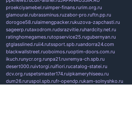
ppknews.ru
cult-alshei.ru
JAPANRUSSIA.RU
proekciyamebel.ru
imper-finans.ru
rim.org.ru
glamourai.ru
brassminus.ru
zabor-pro.ru
ftn.pp.ru
dorogoe58.ru
laimengpacker.ru
kuzova-zapchasti.ru
sageerp.ru
taxodrom.ru
dsrazvitie.ru
hardcity.net.ru
ratinghomegames.ru
topservice25.ru
gubernyan.ru
gtglasslined.ru
ii4.ru
tssport.spb.ru
andorra24.com
blackwallstreet.ru
oboimos.ru
optim-doors.com.ru
ikuch.ru
nycr.org.ru
npa21.ru
vremya-ch.spb.ru
desert000.ru
ivtorgi.ru
ifiori.ru
catalog-statei.ru
dcv.org.ru
spetsmaster174.ru
ipkameryhiseeu.ru
dum26.ru
ruspol.spb.ru
fr-opendp.ru
kam-solnyshko.ru
cheyenne-arapaho.ru
sevzapmetal.spb.ru
ted-lapidus.spb.ru
parasite-eliminator.ru
sigma-complete.ru
modernworld.ru
dama-moda.ru
eholot-group.ru
sk-nvkz.ru
DRONGOLD.RU
democratia2.ru
i-farmer.ru
mass-sport.org
jablonex.spb.ru
bookmess.ru
linkword.ru