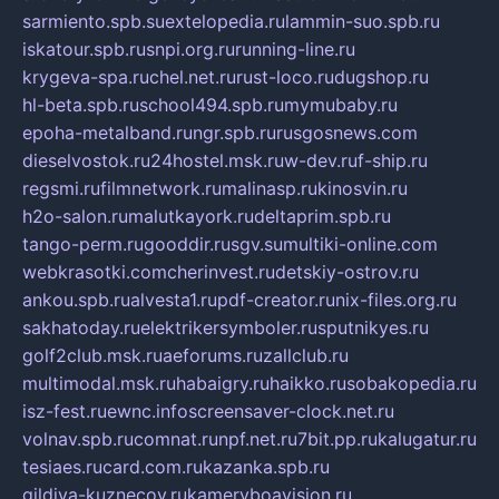
sarmiento.spb.su
extelopedia.ru
lammin-suo.spb.ru
iskatour.spb.ru
snpi.org.ru
running-line.ru
krygeva-spa.ru
chel.net.ru
rust-loco.ru
dugshop.ru
hl-beta.spb.ru
school494.spb.ru
mymubaby.ru
epoha-metalband.ru
ngr.spb.ru
rusgosnews.com
dieselvostok.ru
24hostel.msk.ru
w-dev.ru
f-ship.ru
regsmi.ru
filmnetwork.ru
malinasp.ru
kinosvin.ru
h2o-salon.ru
malutkayork.ru
deltaprim.spb.ru
tango-perm.ru
gooddir.ru
sgv.su
multiki-online.com
webkrasotki.com
cherinvest.ru
detskiy-ostrov.ru
ankou.spb.ru
alvesta1.ru
pdf-creator.ru
nix-files.org.ru
sakhatoday.ru
elektrikersymboler.ru
sputnikyes.ru
golf2club.msk.ru
aeforums.ru
zallclub.ru
multimodal.msk.ru
habaigry.ru
haikko.ru
sobakopedia.ru
isz-fest.ru
ewnc.info
screensaver-clock.net.ru
volnav.spb.ru
comnat.ru
npf.net.ru
7bit.pp.ru
kalugatur.ru
tesiaes.ru
card.com.ru
kazanka.spb.ru
gildiya-kuznecov.ru
kameryboavision.ru