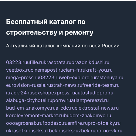
Бесплатный каталог по
строительству и ремонту
Актуальный каталог компаний по всей России
03223.ru
ufille.ru
krasotata.ru
prazdnikdushi.ru
veetbox.ru
cinemapost.ru
ciam-fr.ru
kraft-you.ru
mega-press.ru
03223.ru
web-explore.ru
rastenuya.ru
eurovision-russia.ru
strah-news.ru
freeride-team.ru
itrack-24.ru
sexshopexpress.ru
autostudiopro.ru
alabuga-cityhotel.ru
pornv.ru
atlantpereezd.ru
bud-em-znakomye.ru
a-cdc.ru
elektrostal-news.ru
korolevremont-market.ru
budem-znakomye.ru
oooagrosnab.ru
fpodaso.ru
emfire.ru
pro-otdelky.ru
ukrasotki.ru
seksuzbek.ru
seks-uzbek.ru
porno-vk.ru