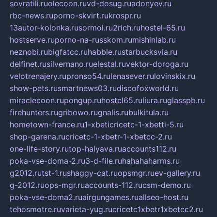
sovratili.ru
olecoon.ru
vd-dosug.ru
adonyev.ru
rbc-news.ru
porno-skvirt.ru
krospr.ru
13autor-kolonka.ru
sormol.ru
2rich.ru
hostel-65.ru
hostserve.ru
porno-na-russkom.ru
mishinlab.ru
neznobi.ru
bigfatcc.ru
habble.ru
starbucksvia.ru
delfinet.ru
silvernano.ru
elestal.ru
vektor-doroga.ru
velotrenajery.ru
pronso54.ru
lenasever.ru
lovinskix.ru
show-pets.ru
smartnews03.ru
discofoxworld.ru
miraclecoon.ru
pongup.ru
hostel65.ru
liura.ru
glasspb.ru
firehunters.ru
gribowo.ru
gnalis.ru
bulkitula.ru
hometown-france.ru
1-xbeticricetc-1-xbetti-5.ru
shop-garena.ru
cricetc-1-xbetr-1-xbetcc-2.ru
one-life-story.ru
top-halyava.ru
accounts112.ru
poka-vse-doma-2.ru
3-d-file.ru
hahahaharms.ru
g2012.ru
tst-1.ru
shaggy-cat.ru
opsmgr.ru
ev-gallery.ru
g-2012.ru
ops-mgr.ru
accounts-112.ru
csm-demo.ru
poka-vse-doma2.ru
airgungames.ru
allseo-host.ru
tehosmotre.ru
varieta-yug.ru
cricetc1xbetr1xbetcc2.ru