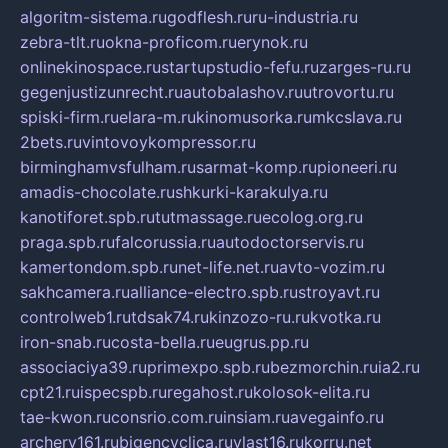
algoritm-sistema.ru
godflesh.ru
ru-industria.ru
zebra-tlt.ru
okna-proficom.ru
erynok.ru
onlinekinospace.ru
startupstudio-fefu.ru
zarges-ru.ru
gegenjustizunrecht.ru
autobalashov.ru
utrovortu.ru
spiski-firm.ru
elara-m.ru
kinomusorka.ru
mkcslava.ru
2bets.ru
vintovoykompressor.ru
birminghamvsfulham.ru
sarmat-komp.ru
pioneeri.ru
amadis-chocolate.ru
shkurki-karakulya.ru
kanotiforet.spb.ru
tutmassage.ru
ecolog.org.ru
praga.spb.ru
falcorussia.ru
autodoctorservis.ru
kamertondom.spb.ru
net-life.net.ru
avto-vozim.ru
sakhcamera.ru
alliance-electro.spb.ru
stroyavt.ru
controlweb1.ru
tdsak74.ru
kinzozo-ru.ru
kvotka.ru
iron-snab.ru
costa-bella.ru
eugrus.pp.ru
associaciya39.ru
primexpo.spb.ru
bezmorchin.ru
ia2.ru
cpt21.ru
ispecspb.ru
regahost.ru
kolosok-elita.ru
tae-kwon.ru
consrio.com.ru
insiam.ru
avegainfo.ru
archery161.ru
bigencyclica.ru
vlast16.ru
korru.net