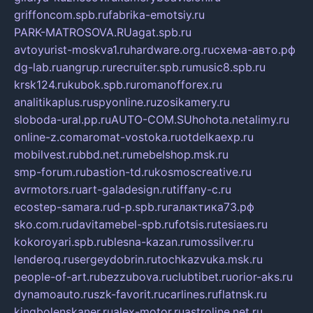
griffoncom.spb.ru
fabrika-emotsiy.ru
PARK-MATROSOVA.RU
agat.spb.ru
avtoyurist-moskva1.ru
hardware.org.ru
схема-авто.рф
dg-lab.ru
angrup.ru
recruiter.spb.ru
music8.spb.ru
krsk124.ru
kubok.spb.ru
romanofforex.ru
analitikaplus.ru
spyonline.ru
zosikamery.ru
sloboda-ural.pp.ru
AUTO-COM.SU
hohota.net
alimy.ru
online-z.com
aromat-vostoka.ru
otdelkaexp.ru
mobilvest.ru
bbd.net.ru
mebelshop.msk.ru
smp-forum.ru
bastion-td.ru
kosmoscreative.ru
avrmotors.ru
art-galadesign.ru
tiffany-c.ru
ecostep-samara.ru
d-p.spb.ru
галактика73.рф
sko.com.ru
davitamebel-spb.ru
fotsis.ru
tesiaes.ru
kokoroyari.spb.ru
blesna-kazan.ru
mossilver.ru
lenderoq.ru
sergeydobrin.ru
tochkazvuka.msk.ru
people-of-art.ru
bezzubova.ru
clubtibet.ru
orior-aks.ru
dynamoauto.ru
szk-favorit.ru
carlines.ru
flatnsk.ru
kingbolenskaner.ru
alex-motor.ru
astroline.net.ru