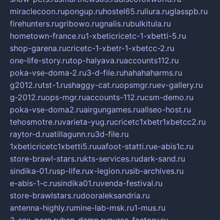
miraclecoon.ru
pongup.ru
hostel65.ru
liura.ru
glasspb.ru
firehunters.ru
gribowo.ru
gnalis.ru
bulkitula.ru
hometown-france.ru
1-xbeticricetc-1-xbetti-5.ru
shop-garena.ru
cricetc-1-xbetr-1-xbetcc-2.ru
one-life-story.ru
top-halyava.ru
accounts112.ru
poka-vse-doma-2.ru
3-d-file.ru
hahahaharms.ru
g2012.ru
tst-1.ru
shaggy-cat.ru
opsmgr.ru
ev-gallery.ru
g-2012.ru
ops-mgr.ru
accounts-112.ru
csm-demo.ru
poka-vse-doma2.ru
airgungames.ru
allseo-host.ru
tehosmotre.ru
varieta-yug.ru
cricetc1xbetr1xbetcc2.ru
raytor-d.ru
atillagunn.ru
3d-file.ru
1xbeticricetc1xbetti5.ru
uafoot-statti.ru
e-abis1c.ru
store-brawl-stars.ru
kts-services.ru
dark-sand.ru
sindika-01.ru
sp-life.ru
x-legion.ru
sib-archives.ru
e-abis-1-c.ru
sindika01.ru
venda-festival.ru
store-brawlstars.ru
dooraleksandria.ru
antenna-highly.ru
mine-lab-msk.ru
1-mus.ru