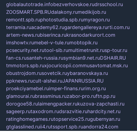
globalautotrade.info
bezverhovskoe.ru
drsschool.ru
ZOOSMART.SPB.RU
dalakony.ru
medikijob.ru
remontt.spb.ru
photostudia.spb.ru
myragon.ru
terramia.ru
academy62.ru
gardengallereya.ru
rti.com.ru
artem-news.ru
biserinca.ru
krasnodarkurort.com
imshowtv.ru
mebel-v-tule.ru
mobtopik.ru
pcsecurity.net.ru
tool-sib.ru
multimetrunit.ru
sp-tour.ru
fan-cs.ru
santeh-russia.ru
symbian9.net.ru
DSHAIR.RU
tmmotors.spb.ru
xjocuricopii.com
musavtomat.msk.ru
obustrojdom.ru
sovetcik.ru
ybaranovskaya.ru
ppknews.ru
cult-alshei.ru
JAPANRUSSIA.RU
proekciyamebel.ru
imper-finans.ru
rim.org.ru
glamourai.ru
brassminus.ru
zabor-pro.ru
ftn.pp.ru
dorogoe58.ru
laimengpacker.ru
kuzova-zapchasti.ru
sageerp.ru
taxodrom.ru
dsrazvitie.ru
hardcity.net.ru
ratinghomegames.ru
topservice25.ru
gubernyan.ru
gtglasslined.ru
ii4.ru
tssport.spb.ru
andorra24.com
blackwallstreet.ru
oboimos.ru
optim-doors.com.ru