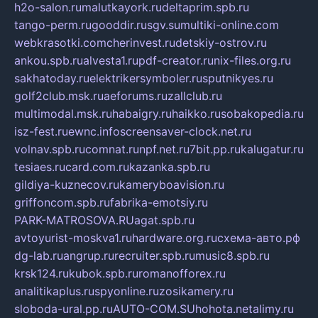
h2o-salon.ru
malutkayork.ru
deltaprim.spb.ru
tango-perm.ru
gooddir.ru
sgv.su
multiki-online.com
webkrasotki.com
cherinvest.ru
detskiy-ostrov.ru
ankou.spb.ru
alvesta1.ru
pdf-creator.ru
nix-files.org.ru
sakhatoday.ru
elektrikersymboler.ru
sputnikyes.ru
golf2club.msk.ru
aeforums.ru
zallclub.ru
multimodal.msk.ru
habaigry.ru
haikko.ru
sobakopedia.ru
isz-fest.ru
ewnc.info
screensaver-clock.net.ru
volnav.spb.ru
comnat.ru
npf.net.ru
7bit.pp.ru
kalugatur.ru
tesiaes.ru
card.com.ru
kazanka.spb.ru
gildiya-kuznecov.ru
kameryboavision.ru
griffoncom.spb.ru
fabrika-emotsiy.ru
PARK-MATROSOVA.RU
agat.spb.ru
avtoyurist-moskva1.ru
hardware.org.ru
схема-авто.рф
dg-lab.ru
angrup.ru
recruiter.spb.ru
music8.spb.ru
krsk124.ru
kubok.spb.ru
romanofforex.ru
analitikaplus.ru
spyonline.ru
zosikamery.ru
sloboda-ural.pp.ru
AUTO-COM.SU
hohota.net
alimy.ru