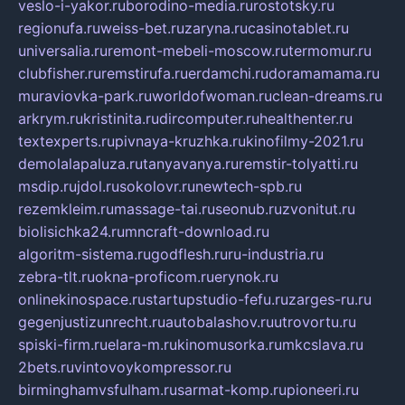
veslo-i-yakor.ru
borodino-media.ru
rostotsky.ru
regionufa.ru
weiss-bet.ru
zaryna.ru
casinotablet.ru
universalia.ru
remont-mebeli-moscow.ru
termomur.ru
clubfisher.ru
remstirufa.ru
erdamchi.ru
doramamama.ru
muraviovka-park.ru
worldofwoman.ru
clean-dreams.ru
arkrym.ru
kristinita.ru
dircomputer.ru
healthenter.ru
textexperts.ru
pivnaya-kruzhka.ru
kinofilmy-2021.ru
demolalapaluza.ru
tanyavanya.ru
remstir-tolyatti.ru
msdip.ru
jdol.ru
sokolovr.ru
newtech-spb.ru
rezemkleim.ru
massage-tai.ru
seonub.ru
zvonitut.ru
biolisichka24.ru
mncraft-download.ru
algoritm-sistema.ru
godflesh.ru
ru-industria.ru
zebra-tlt.ru
okna-proficom.ru
erynok.ru
onlinekinospace.ru
startupstudio-fefu.ru
zarges-ru.ru
gegenjustizunrecht.ru
autobalashov.ru
utrovortu.ru
spiski-firm.ru
elara-m.ru
kinomusorka.ru
mkcslava.ru
2bets.ru
vintovoykompressor.ru
birminghamvsfulham.ru
sarmat-komp.ru
pioneeri.ru