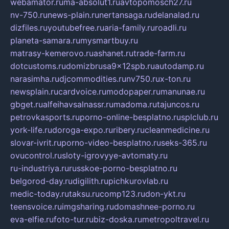
webamator.ru
ma-absolut1.ru
avtopomosch27.ru
nv-750.ru
news-plain.ru
nertansaga.ru
delanalad.ru
dizfiles.ru
youtubefree.ru
aria-family.ru
roadli.ru
planeta-samara.ru
mysmartbuy.ru
matrasy-kemerovo.ru
ashanet.ru
trade-farm.ru
dotcustoms.ru
domizbrusa9x12spb.ru
autodamp.ru
narasimha.ru
djcommodities.ru
nv750.ru
x-ton.ru
newsplain.ru
cardvoice.ru
modopaper.ru
manunae.ru
gbget.ru
alfeihavsalnassr.ru
madoma.ru
tajuncos.ru
petrovkasports.ru
porno-online-besplatno.ru
splclub.ru
york-life.ru
doroga-expo.ru
ribery.ru
cleanmedicine.ru
slovar-ivrit.ru
porno-video-besplatno.ru
seks-365.ru
ovucontrol.ru
sloty-igrovyye-avtomaty.ru
ru-industriya.ru
russkoe-porno-besplatno.ru
belgorod-day.ru
digilith.ru
pichkurovlab.ru
medic-today.ru
taksu.ru
comp123.ru
don-ykt.ru
teensvoice.ru
imgsharing.ru
domashnee-porno.ru
eva-elfie.ru
foto-tur.ru
biz-doska.ru
metropoltravel.ru