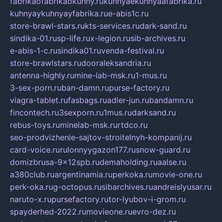
fabrikaofabrikaokuhny.ru
kuhnyaekuhnyaafabrika.ru
kuhnyaykuhnyayfabrika.ru
e-abis1c.ru
store-brawl-stars.ru
kts-services.ru
dark-sand.ru
sindika-01.ru
sp-life.ru
x-legion.ru
sib-archives.ru
e-abis-1-c.ru
sindika01.ru
venda-festival.ru
store-brawlstars.ru
dooraleksandria.ru
antenna-highly.ru
mine-lab-msk.ru
1-mus.ru
3-sex-porn.ru
ban-damn.ru
purse-factory.ru
viagra-tablet.ru
fasbags.ru
adler-jun.ru
bandamn.ru
fincontech.ru
3sexporn.ru
1mus.ru
darksand.ru
rebus-toys.ru
minelab-msk.ru
rtdco.ru
seo-prodvizhenie-sajtov-stroitelnyh-kompanij.ru
card-voice.ru
rulonnyygazon177.ru
snow-guard.ru
domizbrusa-9x12spb.ru
demaholding.ru
aalse.ru
a380club.ru
argentinamia.ru
perkoka.ru
movie-one.ru
perk-oka.ru
g-octopus.ru
sibarchives.ru
andreislyusar.ru
naruto-x.ru
pursefactory.ru
tor-lyubov-i-grom.ru
spayderhed-2022.ru
movieone.ru
evro-dez.ru