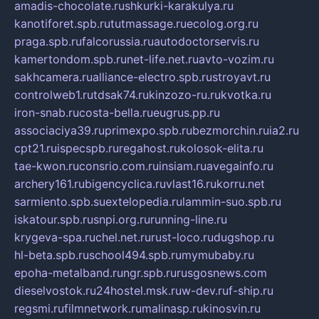
amadis-chocolate.ru
shkurki-karakulya.ru
kanotiforet.spb.ru
tutmassage.ru
ecolog.org.ru
praga.spb.ru
falcorussia.ru
autodoctorservis.ru
kamertondom.spb.ru
net-life.net.ru
avto-vozim.ru
sakhcamera.ru
alliance-electro.spb.ru
stroyavt.ru
controlweb1.ru
tdsak74.ru
kinzozo-ru.ru
kvotka.ru
iron-snab.ru
costa-bella.ru
eugrus.pp.ru
associaciya39.ru
primexpo.spb.ru
bezmorchin.ru
ia2.ru
cpt21.ru
ispecspb.ru
regahost.ru
kolosok-elita.ru
tae-kwon.ru
consrio.com.ru
insiam.ru
avegainfo.ru
archery161.ru
bigencyclica.ru
vlast16.ru
korru.net
sarmiento.spb.su
extelopedia.ru
lammin-suo.spb.ru
iskatour.spb.ru
snpi.org.ru
running-line.ru
krygeva-spa.ru
chel.net.ru
rust-loco.ru
dugshop.ru
hl-beta.spb.ru
school494.spb.ru
mymubaby.ru
epoha-metalband.ru
ngr.spb.ru
rusgosnews.com
dieselvostok.ru
24hostel.msk.ru
w-dev.ru
f-ship.ru
regsmi.ru
filmnetwork.ru
malinasp.ru
kinosvin.ru