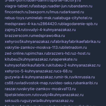
3-sex-porn.ru
ban-damn.ru
purse-factory.ru
viagra-tablet.ru
fasbags.ru
adler-jun.ru
bandamn.ru
fincontech.ru
3sexporn.ru
1mus.ru
darksand.ru
rebus-toys.ru
minelab-msk.ru
alabuga-cityhotel.ru
medsprawo-4-ka.ru
2864420.ru
blagodarenie-spb.ru
zajmy24.ru
tovudyi-4-kuhnyanazakaz.ru
brazzerscom.ru
medsprawo4ka.ru
xehyroo5kuhnyanazakaz.ru
fabrikayfabrikaefabrika.ru
vskrytie-zamkov-moskva-113.ru
biletnadom.ru
zed-online.ru
pimchax.ru
brazzers-hd.ru
z-host.ru
kitubeu2kuhnyanazakaz.ru
naperekate.ru
kuhnyaofabrikaufabrik.ru
kitubeu-2-kuhnyanazakaz.ru
xehyroo-5-kuhnyanazakaz.ru
cs-68.ru
guzywia-4-kuhnyanazakaz.ru
mir-tk.ru
vlknrussia.ru
cs68.ru
vladivostok-map.ru
video-seks.ru
bankaribi.ru
raszar.ru
vskrytie-zamkov-moskva113.ru
lipetsktelecom.ru
tovudyi4kuhnyanazakaz.ru
seksuzb.ru
guzywia4kuhnyanazakaz.ru