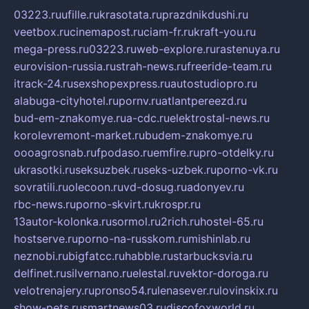
03223.ru
ufille.ru
krasotata.ru
prazdnikdushi.ru
veetbox.ru
cinemapost.ru
ciam-fr.ru
kraft-you.ru
mega-press.ru
03223.ru
web-explore.ru
rastenuya.ru
eurovision-russia.ru
strah-news.ru
freeride-team.ru
itrack-24.ru
sexshopexpress.ru
autostudiopro.ru
alabuga-cityhotel.ru
pornv.ru
atlantpereezd.ru
bud-em-znakomye.ru
a-cdc.ru
elektrostal-news.ru
korolevremont-market.ru
budem-znakomye.ru
oooagrosnab.ru
fpodaso.ru
emfire.ru
pro-otdelky.ru
ukrasotki.ru
seksuzbek.ru
seks-uzbek.ru
porno-vk.ru
sovratili.ru
olecoon.ru
vd-dosug.ru
adonyev.ru
rbc-news.ru
porno-skvirt.ru
krospr.ru
13autor-kolonka.ru
sormol.ru
2rich.ru
hostel-65.ru
hostserve.ru
porno-na-russkom.ru
mishinlab.ru
neznobi.ru
bigfatcc.ru
habble.ru
starbucksvia.ru
delfinet.ru
silvernano.ru
elestal.ru
vektor-doroga.ru
velotrenajery.ru
pronso54.ru
lenasever.ru
lovinskix.ru
show-pets.ru
smartnews03.ru
discofoxworld.ru