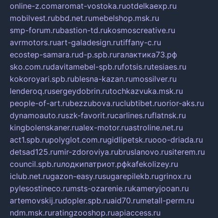
online-z.com
aromat-vostoka.ru
otdelkaexp.ru
mobilvest.ru
bbd.net.ru
mebelshop.msk.ru
smp-forum.ru
bastion-td.ru
kosmoscreative.ru
avrmotors.ru
art-galadesign.ru
tiffany-c.ru
ecostep-samara.ru
d-p.spb.ru
галактика73.рф
sko.com.ru
davitamebel-spb.ru
fotsis.ru
tesiaes.ru
kokoroyari.spb.ru
blesna-kazan.ru
mossilver.ru
lenderoq.ru
sergeydobrin.ru
tochkazvuka.msk.ru
people-of-art.ru
bezzubova.ru
clubtibet.ru
orior-aks.ru
dynamoauto.ru
szk-favorit.ru
carlines.ru
flatnsk.ru
kingbolenskaner.ru
alex-motor.ru
astroline.net.ru
act1.spb.ru
polyglot.com.ru
gidlipetsk.ru
ooo-driada.ru
detsad125.ru
mir-zdoroviya.ru
bruslanovo.ru
siterem.ru
council.spb.ru
лодкипатриот.рф
kafekolizey.ru
iclub.net.ru
gazon-easy.ru
sugarepilekb.ru
grinox.ru
pylesostineco.ru
msts-ozarenie.ru
kameryjooan.ru
artemovskij.ru
dopler.spb.ru
aid70.ru
metall-perm.ru
ndm.msk.ru
ratingzooshop.ru
apiaccess.ru