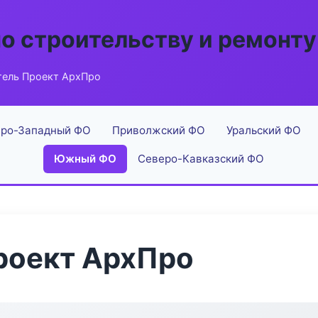
по строительству и ремонту
ель Проект АрхПро
ро-Западный ФО
Приволжский ФО
Уральский ФО
Южный ФО
Северо-Кавказский ФО
роект АрхПро