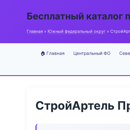
Бесплатный каталог 
Главная
»
Южный федеральный округ
» СтройАрт
🏠 Главная
Центральный ФО
Севе
СтройАртель П