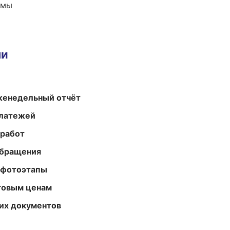
емы
ми
женедельный отчёт
платежей
 работ
обращения
 фотоэтапы
птовым ценам
их документов