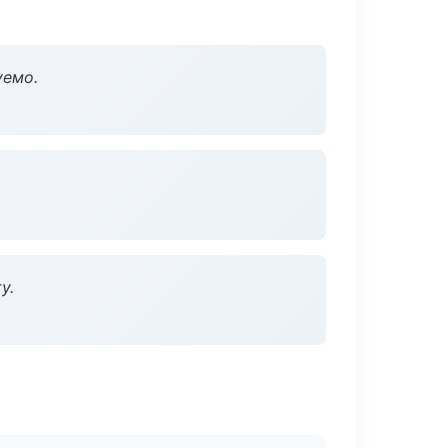
уемо.
у.