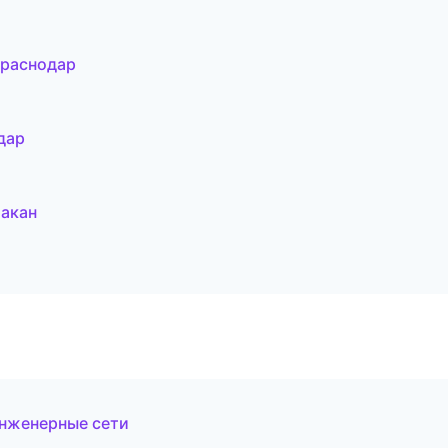
Краснодар
дар
акан
нженерные сети