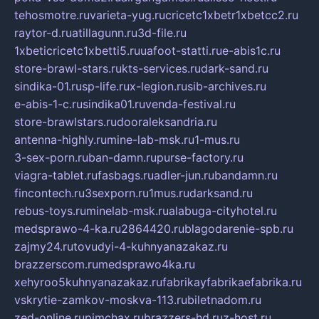
tehosmotre.ru
varieta-yug.ru
cricetc1xbetr1xbetcc2.ru
raytor-d.ru
atillagunn.ru
3d-file.ru
1xbeticricetc1xbetti5.ru
uafoot-statti.ru
e-abis1c.ru
store-brawl-stars.ru
kts-services.ru
dark-sand.ru
sindika-01.ru
sp-life.ru
x-legion.ru
sib-archives.ru
e-abis-1-c.ru
sindika01.ru
venda-festival.ru
store-brawlstars.ru
dooraleksandria.ru
antenna-highly.ru
mine-lab-msk.ru
1-mus.ru
3-sex-porn.ru
ban-damn.ru
purse-factory.ru
viagra-tablet.ru
fasbags.ru
adler-jun.ru
bandamn.ru
fincontech.ru
3sexporn.ru
1mus.ru
darksand.ru
rebus-toys.ru
minelab-msk.ru
alabuga-cityhotel.ru
medsprawo-4-ka.ru
2864420.ru
blagodarenie-spb.ru
zajmy24.ru
tovudyi-4-kuhnyanazakaz.ru
brazzerscom.ru
medsprawo4ka.ru
xehyroo5kuhnyanazakaz.ru
fabrikayfabrikaefabrika.ru
vskrytie-zamkov-moskva-113.ru
biletnadom.ru
zed-online.ru
pimchax.ru
brazzers-hd.ru
z-host.ru