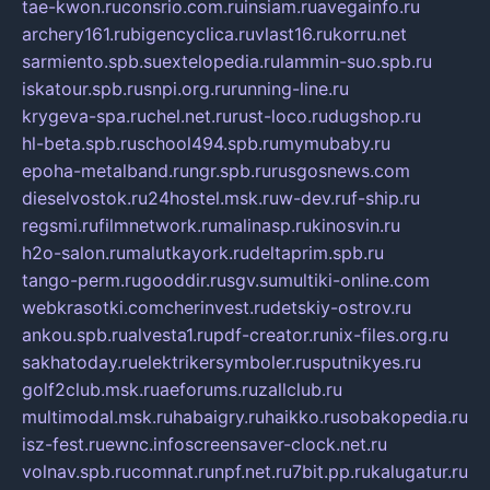
tae-kwon.ru
consrio.com.ru
insiam.ru
avegainfo.ru
archery161.ru
bigencyclica.ru
vlast16.ru
korru.net
sarmiento.spb.su
extelopedia.ru
lammin-suo.spb.ru
iskatour.spb.ru
snpi.org.ru
running-line.ru
krygeva-spa.ru
chel.net.ru
rust-loco.ru
dugshop.ru
hl-beta.spb.ru
school494.spb.ru
mymubaby.ru
epoha-metalband.ru
ngr.spb.ru
rusgosnews.com
dieselvostok.ru
24hostel.msk.ru
w-dev.ru
f-ship.ru
regsmi.ru
filmnetwork.ru
malinasp.ru
kinosvin.ru
h2o-salon.ru
malutkayork.ru
deltaprim.spb.ru
tango-perm.ru
gooddir.ru
sgv.su
multiki-online.com
webkrasotki.com
cherinvest.ru
detskiy-ostrov.ru
ankou.spb.ru
alvesta1.ru
pdf-creator.ru
nix-files.org.ru
sakhatoday.ru
elektrikersymboler.ru
sputnikyes.ru
golf2club.msk.ru
aeforums.ru
zallclub.ru
multimodal.msk.ru
habaigry.ru
haikko.ru
sobakopedia.ru
isz-fest.ru
ewnc.info
screensaver-clock.net.ru
volnav.spb.ru
comnat.ru
npf.net.ru
7bit.pp.ru
kalugatur.ru