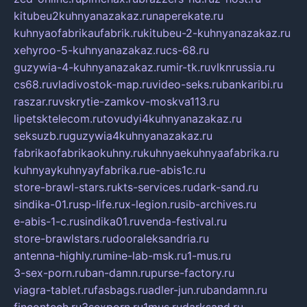
kitubeu2kuhnyanazakaz.ru
naperekate.ru
kuhnyaofabrikaufabrik.ru
kitubeu-2-kuhnyanazakaz.ru
xehyroo-5-kuhnyanazakaz.ru
cs-68.ru
guzywia-4-kuhnyanazakaz.ru
mir-tk.ru
vlknrussia.ru
cs68.ru
vladivostok-map.ru
video-seks.ru
bankaribi.ru
raszar.ru
vskrytie-zamkov-moskva113.ru
lipetsktelecom.ru
tovudyi4kuhnyanazakaz.ru
seksuzb.ru
guzywia4kuhnyanazakaz.ru
fabrikaofabrikaokuhny.ru
kuhnyaekuhnyaafabrika.ru
kuhnyaykuhnyayfabrika.ru
e-abis1c.ru
store-brawl-stars.ru
kts-services.ru
dark-sand.ru
sindika-01.ru
sp-life.ru
x-legion.ru
sib-archives.ru
e-abis-1-c.ru
sindika01.ru
venda-festival.ru
store-brawlstars.ru
dooraleksandria.ru
antenna-highly.ru
mine-lab-msk.ru
1-mus.ru
3-sex-porn.ru
ban-damn.ru
purse-factory.ru
viagra-tablet.ru
fasbags.ru
adler-jun.ru
bandamn.ru