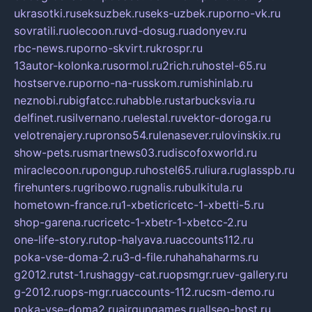
ukrasotki.ru
seksuzbek.ru
seks-uzbek.ru
porno-vk.ru
sovratili.ru
olecoon.ru
vd-dosug.ru
adonyev.ru
rbc-news.ru
porno-skvirt.ru
krospr.ru
13autor-kolonka.ru
sormol.ru
2rich.ru
hostel-65.ru
hostserve.ru
porno-na-russkom.ru
mishinlab.ru
neznobi.ru
bigfatcc.ru
habble.ru
starbucksvia.ru
delfinet.ru
silvernano.ru
elestal.ru
vektor-doroga.ru
velotrenajery.ru
pronso54.ru
lenasever.ru
lovinskix.ru
show-pets.ru
smartnews03.ru
discofoxworld.ru
miraclecoon.ru
pongup.ru
hostel65.ru
liura.ru
glasspb.ru
firehunters.ru
gribowo.ru
gnalis.ru
bulkitula.ru
hometown-france.ru
1-xbeticricetc-1-xbetti-5.ru
shop-garena.ru
cricetc-1-xbetr-1-xbetcc-2.ru
one-life-story.ru
top-halyava.ru
accounts112.ru
poka-vse-doma-2.ru
3-d-file.ru
hahahaharms.ru
g2012.ru
tst-1.ru
shaggy-cat.ru
opsmgr.ru
ev-gallery.ru
g-2012.ru
ops-mgr.ru
accounts-112.ru
csm-demo.ru
poka-vse-doma2.ru
airgungames.ru
allseo-host.ru