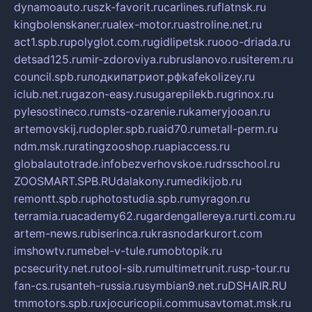
dynamoauto.ru
szk-favorit.ru
carlines.ru
flatnsk.ru
kingbolenskaner.ru
alex-motor.ru
astroline.net.ru
act1.spb.ru
polyglot.com.ru
gidlipetsk.ru
ooo-driada.ru
detsad125.ru
mir-zdoroviya.ru
bruslanovo.ru
siterem.ru
council.spb.ru
лодкипатриот.рф
kafekolizey.ru
iclub.net.ru
gazon-easy.ru
sugarepilekb.ru
grinox.ru
pylesostineco.ru
msts-ozarenie.ru
kameryjooan.ru
artemovskij.ru
dopler.spb.ru
aid70.ru
metall-perm.ru
ndm.msk.ru
ratingzooshop.ru
apiaccess.ru
globalautotrade.info
bezverhovskoe.ru
drsschool.ru
ZOOSMART.SPB.RU
dalakony.ru
medikijob.ru
remontt.spb.ru
photostudia.spb.ru
myragon.ru
terramia.ru
academy62.ru
gardengallereya.ru
rti.com.ru
artem-news.ru
biserinca.ru
krasnodarkurort.com
imshowtv.ru
mebel-v-tule.ru
mobtopik.ru
pcsecurity.net.ru
tool-sib.ru
multimetrunit.ru
sp-tour.ru
fan-cs.ru
santeh-russia.ru
symbian9.net.ru
DSHAIR.RU
tmmotors.spb.ru
xjocuricopii.com
musavtomat.msk.ru