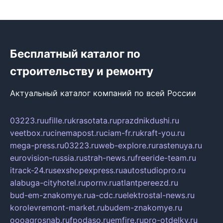
Бесплатный каталог по
строительству и ремонту
Актуальный каталог компаний по всей России
03223.ru
ufille.ru
krasotata.ru
prazdnikdushi.ru
veetbox.ru
cinemapost.ru
ciam-fr.ru
kraft-you.ru
mega-press.ru
03223.ru
web-explore.ru
rastenuya.ru
eurovision-russia.ru
strah-news.ru
freeride-team.ru
itrack-24.ru
sexshopexpress.ru
autostudiopro.ru
alabuga-cityhotel.ru
pornv.ru
atlantpereezd.ru
bud-em-znakomye.ru
a-cdc.ru
elektrostal-news.ru
korolevremont-market.ru
budem-znakomye.ru
oooagrosnab.ru
fpodaso.ru
emfire.ru
pro-otdelky.ru