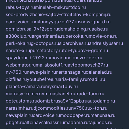
fincontech.ru
3sexporn.ru
1mus.ru
darksand.ru
rebus-toys.ru
minelab-msk.ru
rtdco.ru
seo-prodvizhenie-sajtov-stroitelnyh-kompanij.ru
card-voice.ru
rulonnyygazon177.ru
snow-guard.ru
domizbrusa-9x12spb.ru
demaholding.ru
aalse.ru
a380club.ru
argentinamia.ru
perkoka.ru
movie-one.ru
perk-oka.ru
g-octopus.ru
sibarchives.ru
andreislyusar.ru
naruto-x.ru
pursefactory.ru
tor-lyubov-i-grom.ru
spayderhed-2022.ru
movieone.ru
evro-dez.ru
webamator.ru
ma-absolut1.ru
avtopomosch27.ru
nv-750.ru
news-plain.ru
nertansaga.ru
delanalad.ru
dizfiles.ru
youtubefree.ru
aria-family.ru
roadli.ru
planeta-samara.ru
mysmartbuy.ru
matrasy-kemerovo.ru
ashanet.ru
trade-farm.ru
dotcustoms.ru
domizbrusa9x12spb.ru
autodamp.ru
narasimha.ru
djcommodities.ru
nv750.ru
x-ton.ru
newsplain.ru
cardvoice.ru
modopaper.ru
manunae.ru
gbget.ru
alfeihavsalnassr.ru
madoma.ru
tajuncos.ru