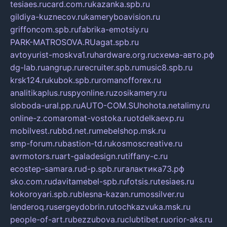
tesiaes.ru
card.com.ru
kazanka.spb.ru
gildiya-kuznecov.ru
kameryboavision.ru
griffoncom.spb.ru
fabrika-emotsiy.ru
PARK-MATROSOVA.RU
agat.spb.ru
avtoyurist-moskva1.ru
hardware.org.ru
схема-авто.рф
dg-lab.ru
angrup.ru
recruiter.spb.ru
music8.spb.ru
krsk124.ru
kubok.spb.ru
romanofforex.ru
analitikaplus.ru
spyonline.ru
zosikamery.ru
sloboda-ural.pp.ru
AUTO-COM.SU
hohota.net
alimy.ru
online-z.com
aromat-vostoka.ru
otdelkaexp.ru
mobilvest.ru
bbd.net.ru
mebelshop.msk.ru
smp-forum.ru
bastion-td.ru
kosmoscreative.ru
avrmotors.ru
art-galadesign.ru
tiffany-c.ru
ecostep-samara.ru
d-p.spb.ru
галактика73.рф
sko.com.ru
davitamebel-spb.ru
fotsis.ru
tesiaes.ru
kokoroyari.spb.ru
blesna-kazan.ru
mossilver.ru
lenderoq.ru
sergeydobrin.ru
tochkazvuka.msk.ru
people-of-art.ru
bezzubova.ru
clubtibet.ru
orior-aks.ru