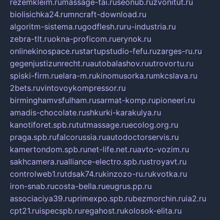
rezemkleim.ru
massage-tai.ru
seonub.ru
zvonitut.ru
biolisichka24.ru
mncraft-download.ru
algoritm-sistema.ru
godflesh.ru
ru-industria.ru
zebra-tlt.ru
okna-proficom.ru
erynok.ru
onlinekinospace.ru
startupstudio-fefu.ru
zarges-ru.ru
gegenjustizunrecht.ru
autobalashov.ru
utrovortu.ru
spiski-firm.ru
elara-m.ru
kinomusorka.ru
mkcslava.ru
2bets.ru
vintovoykompressor.ru
birminghamvsfulham.ru
sarmat-komp.ru
pioneeri.ru
amadis-chocolate.ru
shkurki-karakulya.ru
kanotiforet.spb.ru
tutmassage.ru
ecolog.org.ru
praga.spb.ru
falcorussia.ru
autodoctorservis.ru
kamertondom.spb.ru
net-life.net.ru
avto-vozim.ru
sakhcamera.ru
alliance-electro.spb.ru
stroyavt.ru
controlweb1.ru
tdsak74.ru
kinzozo-ru.ru
kvotka.ru
iron-snab.ru
costa-bella.ru
eugrus.pp.ru
associaciya39.ru
primexpo.spb.ru
bezmorchin.ru
ia2.ru
cpt21.ru
ispecspb.ru
regahost.ru
kolosok-elita.ru