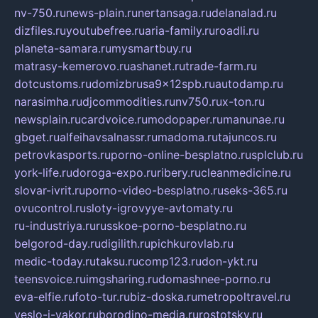
nv-750.ru
news-plain.ru
nertansaga.ru
delanalad.ru
dizfiles.ru
youtubefree.ru
aria-family.ru
roadli.ru
planeta-samara.ru
mysmartbuy.ru
matrasy-kemerovo.ru
ashanet.ru
trade-farm.ru
dotcustoms.ru
domizbrusa9x12spb.ru
autodamp.ru
narasimha.ru
djcommodities.ru
nv750.ru
x-ton.ru
newsplain.ru
cardvoice.ru
modopaper.ru
manunae.ru
gbget.ru
alfeihavsalnassr.ru
madoma.ru
tajuncos.ru
petrovkasports.ru
porno-online-besplatno.ru
splclub.ru
york-life.ru
doroga-expo.ru
ribery.ru
cleanmedicine.ru
slovar-ivrit.ru
porno-video-besplatno.ru
seks-365.ru
ovucontrol.ru
sloty-igrovyye-avtomaty.ru
ru-industriya.ru
russkoe-porno-besplatno.ru
belgorod-day.ru
digilith.ru
pichkurovlab.ru
medic-today.ru
taksu.ru
comp123.ru
don-ykt.ru
teensvoice.ru
imgsharing.ru
domashnee-porno.ru
eva-elfie.ru
foto-tur.ru
biz-doska.ru
metropoltravel.ru
veslo-i-yakor.ru
borodino-media.ru
rostotsky.ru