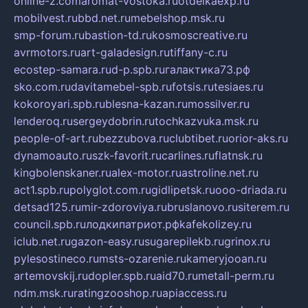
online-z.com
aromat-vostoka.ru
otdelkaexp.ru
mobilvest.ru
bbd.net.ru
mebelshop.msk.ru
smp-forum.ru
bastion-td.ru
kosmoscreative.ru
avrmotors.ru
art-galadesign.ru
tiffany-c.ru
ecostep-samara.ru
d-p.spb.ru
галактика73.рф
sko.com.ru
davitamebel-spb.ru
fotsis.ru
tesiaes.ru
kokoroyari.spb.ru
blesna-kazan.ru
mossilver.ru
lenderoq.ru
sergeydobrin.ru
tochkazvuka.msk.ru
people-of-art.ru
bezzubova.ru
clubtibet.ru
orior-aks.ru
dynamoauto.ru
szk-favorit.ru
carlines.ru
flatnsk.ru
kingbolenskaner.ru
alex-motor.ru
astroline.net.ru
act1.spb.ru
polyglot.com.ru
gidlipetsk.ru
ooo-driada.ru
detsad125.ru
mir-zdoroviya.ru
bruslanovo.ru
siterem.ru
council.spb.ru
лодкипатриот.рф
kafekolizey.ru
iclub.net.ru
gazon-easy.ru
sugarepilekb.ru
grinox.ru
pylesostineco.ru
msts-ozarenie.ru
kameryjooan.ru
artemovskij.ru
dopler.spb.ru
aid70.ru
metall-perm.ru
ndm.msk.ru
ratingzooshop.ru
apiaccess.ru