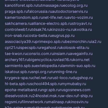
kanotiforet.spb.ru
tutmassage.ru
ecolog.org.ru
praga.spb.ru
falcorussia.ru
autodoctorservis.ru
kamertondom.spb.ru
net-life.net.ru
avto-vozim.ru
sakhcamera.ru
alliance-electro.spb.ru
stroyavt.ru
controlweb1.ru
tdsak74.ru
kinzozo-ru.ru
kvotka.ru
iron-snab.ru
costa-bella.ru
eugrus.pp.ru
associaciya39.ru
primexpo.spb.ru
bezmorchin.ru
ia2.ru
cpt21.ru
ispecspb.ru
regahost.ru
kolosok-elita.ru
tae-kwon.ru
consrio.com.ru
insiam.ru
avegainfo.ru
archery161.ru
bigencyclica.ru
vlast16.ru
korru.net
sarmiento.spb.su
extelopedia.ru
lammin-suo.spb.ru
iskatour.spb.ru
snpi.org.ru
running-line.ru
krygeva-spa.ru
chel.net.ru
rust-loco.ru
dugshop.ru
hl-beta.spb.ru
school494.spb.ru
mymubaby.ru
epoha-metalband.ru
ngr.spb.ru
rusgosnews.com
dieselvostok.ru
24hostel.msk.ru
w-dev.ru
f-ship.ru
regsmi.ru
filmnetwork.ru
malinasp.ru
kinosvin.ru
h2o-salon.ru
malutkayork.ru
deltaprim.spb.ru