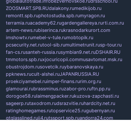
globalautotrade.info
bezverhovskoe.ru
drsschool.ru
ZOOSMART.SPB.RU
dalakony.ru
medikijob.ru
remontt.spb.ru
photostudia.spb.ru
myragon.ru
terramia.ru
academy62.ru
gardengallereya.ru
rti.com.ru
artem-news.ru
biserinca.ru
krasnodarkurort.com
imshowtv.ru
mebel-v-tule.ru
mobtopik.ru
pcsecurity.net.ru
tool-sib.ru
multimetrunit.ru
sp-tour.ru
fan-cs.ru
santeh-russia.ru
symbian9.net.ru
DSHAIR.RU
tmmotors.spb.ru
xjocuricopii.com
musavtomat.msk.ru
obustrojdom.ru
sovetcik.ru
ybaranovskaya.ru
ppknews.ru
cult-alshei.ru
JAPANRUSSIA.RU
proekciyamebel.ru
imper-finans.ru
rim.org.ru
glamourai.ru
brassminus.ru
zabor-pro.ru
ftn.pp.ru
dorogoe58.ru
laimengpacker.ru
kuzova-zapchasti.ru
sageerp.ru
taxodrom.ru
dsrazvitie.ru
hardcity.net.ru
ratinghomegames.ru
topservice25.ru
gubernyan.ru
gtglasslined.ru
ii4.ru
tssport.spb.ru
andorra24.com
blackwallstreet.ru
oboimos.ru
optim-doors.com.ru