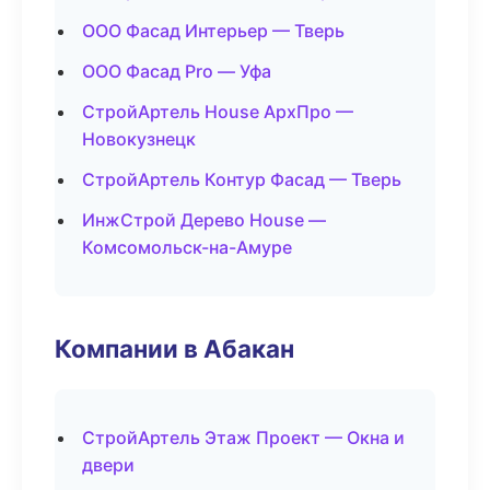
ООО Фасад Интерьер — Тверь
ООО Фасад Pro — Уфа
СтройАртель House АрхПро —
Новокузнецк
СтройАртель Контур Фасад — Тверь
ИнжСтрой Дерево House —
Комсомольск-на-Амуре
Компании в Абакан
СтройАртель Этаж Проект — Окна и
двери