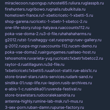
miraclecoon.ru
pongup.ru
hostel65.ru
liura.ru
glasspb.ru
firehunters.ru
gribowo.ru
gnalis.ru
bulkitula.ru
hometown-france.ru
1-xbeticricetc-1-xbetti-5.ru
shop-garena.ru
cricetc-1-xbetr-1-xbetcc-2.ru
one-life-story.ru
top-halyava.ru
accounts112.ru
poka-vse-doma-2.ru
3-d-file.ru
hahahaharms.ru
g2012.ru
tst-1.ru
shaggy-cat.ru
opsmgr.ru
ev-gallery.ru
g-2012.ru
ops-mgr.ru
accounts-112.ru
csm-demo.ru
poka-vse-doma2.ru
airgungames.ru
allseo-host.ru
tehosmotre.ru
varieta-yug.ru
cricetc1xbetr1xbetcc2.ru
raytor-d.ru
atillagunn.ru
3d-file.ru
1xbeticricetc1xbetti5.ru
uafoot-statti.ru
e-abis1c.ru
store-brawl-stars.ru
kts-services.ru
dark-sand.ru
sindika-01.ru
sp-life.ru
x-legion.ru
sib-archives.ru
e-abis-1-c.ru
sindika01.ru
venda-festival.ru
store-brawlstars.ru
dooraleksandria.ru
antenna-highly.ru
mine-lab-msk.ru
1-mus.ru
3-sex-porn.ru
ban-damn.ru
purse-factory.ru