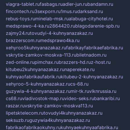
viagra-tablet.ru
fasbags.ru
adler-jun.ru
bandamn.ru
fincontech.ru
3sexporn.ru
1mus.ru
darksand.ru
rebus-toys.ru
minelab-msk.ru
alabuga-cityhotel.ru
medsprawo-4-ka.ru
2864420.ru
blagodarenie-spb.ru
zajmy24.ru
tovudyi-4-kuhnyanazakaz.ru
brazzerscom.ru
medsprawo4ka.ru
xehyroo5kuhnyanazakaz.ru
fabrikayfabrikaefabrika.ru
vskrytie-zamkov-moskva-113.ru
biletnadom.ru
zed-online.ru
pimchax.ru
brazzers-hd.ru
z-host.ru
kitubeu2kuhnyanazakaz.ru
naperekate.ru
kuhnyaofabrikaufabrik.ru
kitubeu-2-kuhnyanazakaz.ru
xehyroo-5-kuhnyanazakaz.ru
cs-68.ru
guzywia-4-kuhnyanazakaz.ru
mir-tk.ru
vlknrussia.ru
cs68.ru
vladivostok-map.ru
video-seks.ru
bankaribi.ru
raszar.ru
vskrytie-zamkov-moskva113.ru
lipetsktelecom.ru
tovudyi4kuhnyanazakaz.ru
seksuzb.ru
guzywia4kuhnyanazakaz.ru
fabrikaofabrikaokuhny.ru
kuhnyaekuhnyaafabrika.ru