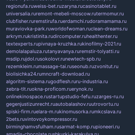
regionufa.ru
weiss-bet.ru
zaryna.ru
casinotablet.ru
universalia.ru
remont-mebeli-moscow.ru
termomur.ru
clubfisher.ru
remstirufa.ru
erdamchi.ru
doramamama.ru
muraviovka-park.ru
worldofwoman.ru
clean-dreams.ru
arkrym.ru
kristinita.ru
dircomputer.ru
healthenter.ru
textexperts.ru
pivnaya-kruzhka.ru
kinofilmy-2021.ru
demolalapaluza.ru
tanyavanya.ru
remstir-tolyatti.ru
msdip.ru
jdol.ru
sokolovr.ru
newtech-spb.ru
rezemkleim.ru
massage-tai.ru
seonub.ru
zvonitut.ru
biolisichka24.ru
mncraft-download.ru
algoritm-sistema.ru
godflesh.ru
ru-industria.ru
zebra-tlt.ru
okna-proficom.ru
erynok.ru
onlinekinospace.ru
startupstudio-fefu.ru
zarges-ru.ru
gegenjustizunrecht.ru
autobalashov.ru
utrovortu.ru
spiski-firm.ru
elara-m.ru
kinomusorka.ru
mkcslava.ru
2bets.ru
vintovoykompressor.ru
birminghamvsfulham.ru
sarmat-komp.ru
pioneeri.ru
amadis-chocolate.ru
shkurki-karakulya.ru