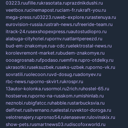
03223.ru
ufille.ru
krasotata.ru
prazdnikdushi.ru
veetbox.ru
cinemapost.ru
ciam-fr.ru
kraft-you.ru
mega-press.ru
03223.ru
web-explore.ru
rastenuya.ru
eurovision-russia.ru
strah-news.ru
freeride-team.ru
itrack-24.ru
sexshopexpress.ru
autostudiopro.ru
alabuga-cityhotel.ru
pornv.ru
atlantpereezd.ru
bud-em-znakomye.ru
a-cdc.ru
elektrostal-news.ru
korolevremont-market.ru
budem-znakomye.ru
oooagrosnab.ru
fpodaso.ru
emfire.ru
pro-otdelky.ru
ukrasotki.ru
seksuzbek.ru
seks-uzbek.ru
porno-vk.ru
sovratili.ru
olecoon.ru
vd-dosug.ru
adonyev.ru
rbc-news.ru
porno-skvirt.ru
krospr.ru
13autor-kolonka.ru
sormol.ru
2rich.ru
hostel-65.ru
hostserve.ru
porno-na-russkom.ru
mishinlab.ru
neznobi.ru
bigfatcc.ru
habble.ru
starbucksvia.ru
delfinet.ru
silvernano.ru
elestal.ru
vektor-doroga.ru
velotrenajery.ru
pronso54.ru
lenasever.ru
lovinskix.ru
show-pets.ru
smartnews03.ru
discofoxworld.ru