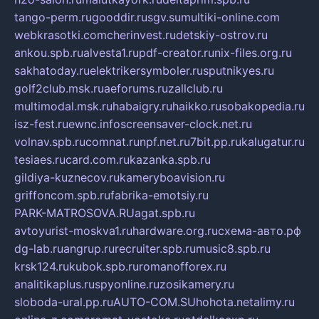
tango-perm.ru
gooddir.ru
sgv.su
multiki-online.com
webkrasotki.com
cherinvest.ru
detskiy-ostrov.ru
ankou.spb.ru
alvesta1.ru
pdf-creator.ru
nix-files.org.ru
sakhatoday.ru
elektrikersymboler.ru
sputnikyes.ru
golf2club.msk.ru
aeforums.ru
zallclub.ru
multimodal.msk.ru
habaigry.ru
haikko.ru
sobakopedia.ru
isz-fest.ru
ewnc.info
screensaver-clock.net.ru
volnav.spb.ru
comnat.ru
npf.net.ru
7bit.pp.ru
kalugatur.ru
tesiaes.ru
card.com.ru
kazanka.spb.ru
gildiya-kuznecov.ru
kameryboavision.ru
griffoncom.spb.ru
fabrika-emotsiy.ru
PARK-MATROSOVA.RU
agat.spb.ru
avtoyurist-moskva1.ru
hardware.org.ru
схема-авто.рф
dg-lab.ru
angrup.ru
recruiter.spb.ru
music8.spb.ru
krsk124.ru
kubok.spb.ru
romanofforex.ru
analitikaplus.ru
spyonline.ru
zosikamery.ru
sloboda-ural.pp.ru
AUTO-COM.SU
hohota.net
alimy.ru