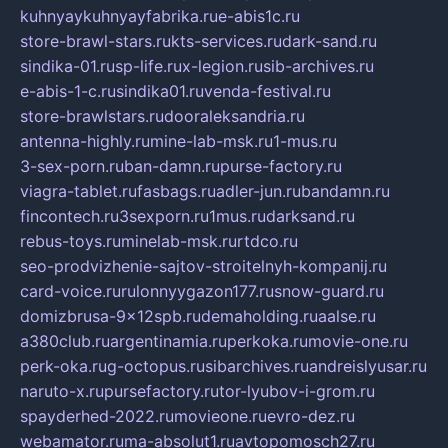
kuhnyaykuhnyayfabrika.ru
e-abis1c.ru
store-brawl-stars.ru
kts-services.ru
dark-sand.ru
sindika-01.ru
sp-life.ru
x-legion.ru
sib-archives.ru
e-abis-1-c.ru
sindika01.ru
venda-festival.ru
store-brawlstars.ru
dooraleksandria.ru
antenna-highly.ru
mine-lab-msk.ru
1-mus.ru
3-sex-porn.ru
ban-damn.ru
purse-factory.ru
viagra-tablet.ru
fasbags.ru
adler-jun.ru
bandamn.ru
fincontech.ru
3sexporn.ru
1mus.ru
darksand.ru
rebus-toys.ru
minelab-msk.ru
rtdco.ru
seo-prodvizhenie-sajtov-stroitelnyh-kompanij.ru
card-voice.ru
rulonnyygazon177.ru
snow-guard.ru
domizbrusa-9x12spb.ru
demaholding.ru
aalse.ru
a380club.ru
argentinamia.ru
perkoka.ru
movie-one.ru
perk-oka.ru
g-octopus.ru
sibarchives.ru
andreislyusar.ru
naruto-x.ru
pursefactory.ru
tor-lyubov-i-grom.ru
spayderhed-2022.ru
movieone.ru
evro-dez.ru
webamator.ru
ma-absolut1.ru
avtopomosch27.ru