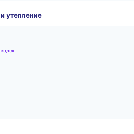
и утепление
аводск