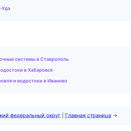
-Удэ
чные системы в Ставрополь
одостоки в Хабаровск
овля и водостоки в Иваново
ский федеральный округ
|
Главная страница
→