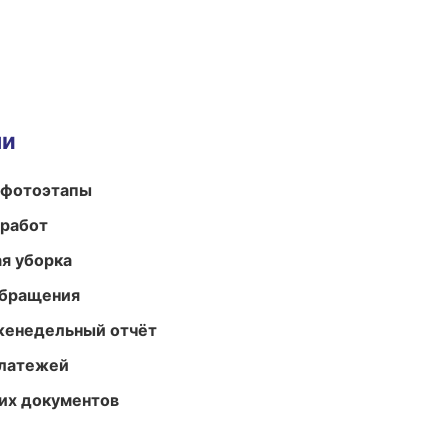
ми
 фотоэтапы
 работ
ая уборка
обращения
женедельный отчёт
платежей
их документов