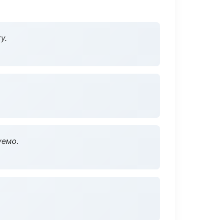
у.
уемо.