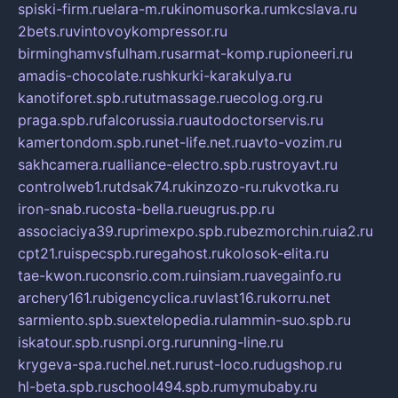
spiski-firm.ru
elara-m.ru
kinomusorka.ru
mkcslava.ru
2bets.ru
vintovoykompressor.ru
birminghamvsfulham.ru
sarmat-komp.ru
pioneeri.ru
amadis-chocolate.ru
shkurki-karakulya.ru
kanotiforet.spb.ru
tutmassage.ru
ecolog.org.ru
praga.spb.ru
falcorussia.ru
autodoctorservis.ru
kamertondom.spb.ru
net-life.net.ru
avto-vozim.ru
sakhcamera.ru
alliance-electro.spb.ru
stroyavt.ru
controlweb1.ru
tdsak74.ru
kinzozo-ru.ru
kvotka.ru
iron-snab.ru
costa-bella.ru
eugrus.pp.ru
associaciya39.ru
primexpo.spb.ru
bezmorchin.ru
ia2.ru
cpt21.ru
ispecspb.ru
regahost.ru
kolosok-elita.ru
tae-kwon.ru
consrio.com.ru
insiam.ru
avegainfo.ru
archery161.ru
bigencyclica.ru
vlast16.ru
korru.net
sarmiento.spb.su
extelopedia.ru
lammin-suo.spb.ru
iskatour.spb.ru
snpi.org.ru
running-line.ru
krygeva-spa.ru
chel.net.ru
rust-loco.ru
dugshop.ru
hl-beta.spb.ru
school494.spb.ru
mymubaby.ru