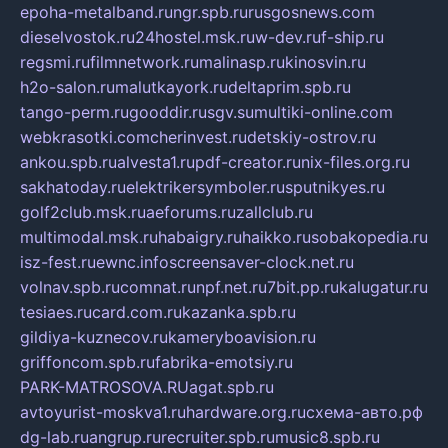
epoha-metalband.ru
ngr.spb.ru
rusgosnews.com
dieselvostok.ru
24hostel.msk.ru
w-dev.ru
f-ship.ru
regsmi.ru
filmnetwork.ru
malinasp.ru
kinosvin.ru
h2o-salon.ru
malutkayork.ru
deltaprim.spb.ru
tango-perm.ru
gooddir.ru
sgv.su
multiki-online.com
webkrasotki.com
cherinvest.ru
detskiy-ostrov.ru
ankou.spb.ru
alvesta1.ru
pdf-creator.ru
nix-files.org.ru
sakhatoday.ru
elektrikersymboler.ru
sputnikyes.ru
golf2club.msk.ru
aeforums.ru
zallclub.ru
multimodal.msk.ru
habaigry.ru
haikko.ru
sobakopedia.ru
isz-fest.ru
ewnc.info
screensaver-clock.net.ru
volnav.spb.ru
comnat.ru
npf.net.ru
7bit.pp.ru
kalugatur.ru
tesiaes.ru
card.com.ru
kazanka.spb.ru
gildiya-kuznecov.ru
kameryboavision.ru
griffoncom.spb.ru
fabrika-emotsiy.ru
PARK-MATROSOVA.RU
agat.spb.ru
avtoyurist-moskva1.ru
hardware.org.ru
схема-авто.рф
dg-lab.ru
angrup.ru
recruiter.spb.ru
music8.spb.ru