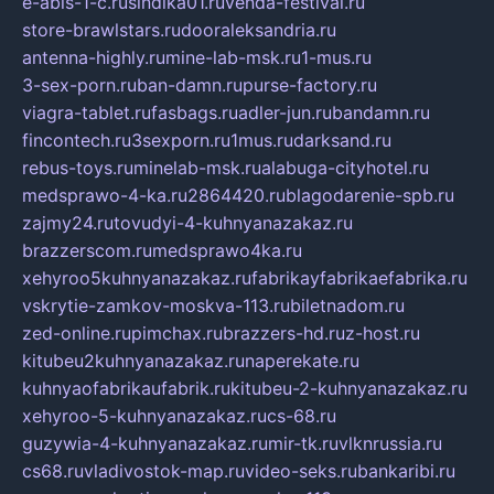
e-abis-1-c.ru
sindika01.ru
venda-festival.ru
store-brawlstars.ru
dooraleksandria.ru
antenna-highly.ru
mine-lab-msk.ru
1-mus.ru
3-sex-porn.ru
ban-damn.ru
purse-factory.ru
viagra-tablet.ru
fasbags.ru
adler-jun.ru
bandamn.ru
fincontech.ru
3sexporn.ru
1mus.ru
darksand.ru
rebus-toys.ru
minelab-msk.ru
alabuga-cityhotel.ru
medsprawo-4-ka.ru
2864420.ru
blagodarenie-spb.ru
zajmy24.ru
tovudyi-4-kuhnyanazakaz.ru
brazzerscom.ru
medsprawo4ka.ru
xehyroo5kuhnyanazakaz.ru
fabrikayfabrikaefabrika.ru
vskrytie-zamkov-moskva-113.ru
biletnadom.ru
zed-online.ru
pimchax.ru
brazzers-hd.ru
z-host.ru
kitubeu2kuhnyanazakaz.ru
naperekate.ru
kuhnyaofabrikaufabrik.ru
kitubeu-2-kuhnyanazakaz.ru
xehyroo-5-kuhnyanazakaz.ru
cs-68.ru
guzywia-4-kuhnyanazakaz.ru
mir-tk.ru
vlknrussia.ru
cs68.ru
vladivostok-map.ru
video-seks.ru
bankaribi.ru