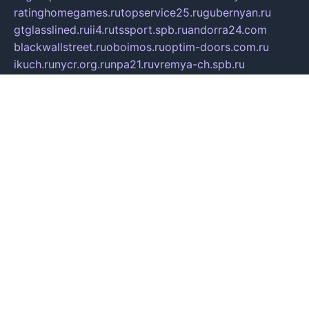
ratinghomegames.ru
topservice25.ru
gubernyan.ru
gtglasslined.ru
ii4.ru
tssport.spb.ru
andorra24.com
blackwallstreet.ru
oboimos.ru
optim-doors.com.ru
ikuch.ru
nycr.org.ru
npa21.ru
vremya-ch.spb.ru
desert000.ru
ivtorgi.ru
ifiori.ru
catalog-statei.ru
dcv.org.ru
spetsmaster174.ru
ipkameryhiseeu.ru
dum26.ru
ruspol.spb.ru
fr-opendp.ru
kam-solnyshko.ru
cheyenne-arapaho.ru
sevzapmetal.spb.ru
ted-lapidus.spb.ru
parasite-eliminator.ru
sigma-complete.ru
modernworld.ru
dama-moda.ru
eholot-group.ru
sk-nvkz.ru
DRONGOLD.RU
democratia2.ru
i-farmer.ru
mass-sport.org
jablonex.spb.ru
bookmess.ru
linkword.ru
refineua.com.ru
cs-spec.net.ru
altay-mebel.ru
DNK-THEATRE.RU
mechaniks.spb.ru
ipcamtechage.ru
skosta.ru
a-sun.ru
stroy-ldsp.ru
snowlands.org.ru
childrensshoes.ru
mrlizzy.ru
mebelsofiakrd.ru
bulizhenko.ru
rumantick.net.ru
mtszerno.ru