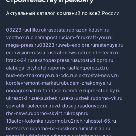
Актуальный каталог компаний по всей России
03223.ru
ufille.ru
krasotata.ru
prazdnikdushi.ru
veetbox.ru
cinemapost.ru
ciam-fr.ru
kraft-you.ru
mega-press.ru
03223.ru
web-explore.ru
rastenuya.ru
eurovision-russia.ru
strah-news.ru
freeride-team.ru
itrack-24.ru
sexshopexpress.ru
autostudiopro.ru
alabuga-cityhotel.ru
pornv.ru
atlantpereezd.ru
bud-em-znakomye.ru
a-cdc.ru
elektrostal-news.ru
korolevremont-market.ru
budem-znakomye.ru
oooagrosnab.ru
fpodaso.ru
emfire.ru
pro-otdelky.ru
ukrasotki.ru
seksuzbek.ru
seks-uzbek.ru
porno-vk.ru
sovratili.ru
olecoon.ru
vd-dosug.ru
adonyev.ru
rbc-news.ru
porno-skvirt.ru
krospr.ru
13autor-kolonka.ru
sormol.ru
2rich.ru
hostel-65.ru
hostserve.ru
porno-na-russkom.ru
mishinlab.ru
neznobi.ru
bigfatcc.ru
habble.ru
starbucksvia.ru