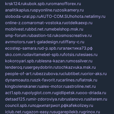
krsk124.ru
kubok.spb.ru
romanofforex.ru
analitikaplus.ru
spyonline.ru
zosikamery.ru
sloboda-ural.pp.ru
AUTO-COM.SU
hohota.net
alimy.ru
online-z.com
aromat-vostoka.ru
otdelkaexp.ru
mobilvest.ru
bbd.net.ru
mebelshop.msk.ru
smp-forum.ru
bastion-td.ru
kosmoscreative.ru
avrmotors.ru
art-galadesign.ru
tiffany-c.ru
ecostep-samara.ru
d-p.spb.ru
галактика73.рф
sko.com.ru
davitamebel-spb.ru
fotsis.ru
tesiaes.ru
kokoroyari.spb.ru
blesna-kazan.ru
mossilver.ru
lenderoq.ru
sergeydobrin.ru
tochkazvuka.msk.ru
people-of-art.ru
bezzubova.ru
clubtibet.ru
orior-aks.ru
dynamoauto.ru
szk-favorit.ru
carlines.ru
flatnsk.ru
kingbolenskaner.ru
alex-motor.ru
astroline.net.ru
act1.spb.ru
polyglot.com.ru
gidlipetsk.ru
ooo-driada.ru
detsad125.ru
mir-zdoroviya.ru
bruslanovo.ru
siterem.ru
council.spb.ru
лодкипатриот.рф
kafekolizey.ru
iclub.net.ru
gazon-easy.ru
sugarepilekb.ru
grinox.ru