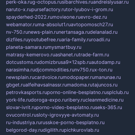
perk-oka.ru
g-octopus.ru
sibarchives.ru
andreislyusar.ru
naruto-x.ru
pursefactory.ru
tor-lyubov-i-grom.ru
spayderhed-2022.ru
movieone.ru
evro-dez.ru
webamator.ru
ma-absolut1.ru
avtopomosch27.ru
nv-750.ru
news-plain.ru
nertansaga.ru
delanalad.ru
dizfiles.ru
youtubefree.ru
aria-family.ru
roadli.ru
planeta-samara.ru
mysmartbuy.ru
matrasy-kemerovo.ru
ashanet.ru
trade-farm.ru
dotcustoms.ru
domizbrusa9x12spb.ru
autodamp.ru
narasimha.ru
djcommodities.ru
nv750.ru
x-ton.ru
newsplain.ru
cardvoice.ru
modopaper.ru
manunae.ru
gbget.ru
alfeihavsalnassr.ru
madoma.ru
tajuncos.ru
petrovkasports.ru
porno-online-besplatno.ru
splclub.ru
york-life.ru
doroga-expo.ru
ribery.ru
cleanmedicine.ru
slovar-ivrit.ru
porno-video-besplatno.ru
seks-365.ru
ovucontrol.ru
sloty-igrovyye-avtomaty.ru
ru-industriya.ru
russkoe-porno-besplatno.ru
belgorod-day.ru
digilith.ru
pichkurovlab.ru