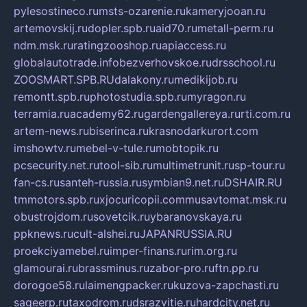
pylesostineco.ru
msts-ozarenie.ru
kameryjooan.ru
artemovskij.ru
dopler.spb.ru
aid70.ru
metall-perm.ru
ndm.msk.ru
ratingzooshop.ru
apiaccess.ru
globalautotrade.info
bezverhovskoe.ru
drsschool.ru
ZOOSMART.SPB.RU
dalakony.ru
medikijob.ru
remontt.spb.ru
photostudia.spb.ru
myragon.ru
terramia.ru
academy62.ru
gardengallereya.ru
rti.com.ru
artem-news.ru
biserinca.ru
krasnodarkurort.com
imshowtv.ru
mebel-v-tule.ru
mobtopik.ru
pcsecurity.net.ru
tool-sib.ru
multimetrunit.ru
sp-tour.ru
fan-cs.ru
santeh-russia.ru
symbian9.net.ru
DSHAIR.RU
tmmotors.spb.ru
xjocuricopii.com
musavtomat.msk.ru
obustrojdom.ru
sovetcik.ru
ybaranovskaya.ru
ppknews.ru
cult-alshei.ru
JAPANRUSSIA.RU
proekciyamebel.ru
imper-finans.ru
rim.org.ru
glamourai.ru
brassminus.ru
zabor-pro.ru
ftn.pp.ru
dorogoe58.ru
laimengpacker.ru
kuzova-zapchasti.ru
sageerp.ru
taxodrom.ru
dsrazvitie.ru
hardcity.net.ru