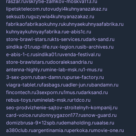
raszar.ru
vskrytie-zamkov-moskva113.ru
lipetsktelecom.ru
tovudyi4kuhnyanazakaz.ru
seksuzb.ru
guzywia4kuhnyanazakaz.ru
fabrikaofabrikaokuhny.ru
kuhnyaekuhnyaafabrika.ru
kuhnyaykuhnyayfabrika.ru
e-abis1c.ru
store-brawl-stars.ru
kts-services.ru
dark-sand.ru
sindika-01.ru
sp-life.ru
x-legion.ru
sib-archives.ru
e-abis-1-c.ru
sindika01.ru
venda-festival.ru
store-brawlstars.ru
dooraleksandria.ru
antenna-highly.ru
mine-lab-msk.ru
1-mus.ru
3-sex-porn.ru
ban-damn.ru
purse-factory.ru
viagra-tablet.ru
fasbags.ru
adler-jun.ru
bandamn.ru
fincontech.ru
3sexporn.ru
1mus.ru
darksand.ru
rebus-toys.ru
minelab-msk.ru
rtdco.ru
seo-prodvizhenie-sajtov-stroitelnyh-kompanij.ru
card-voice.ru
rulonnyygazon177.ru
snow-guard.ru
domizbrusa-9x12spb.ru
demaholding.ru
aalse.ru
a380club.ru
argentinamia.ru
perkoka.ru
movie-one.ru