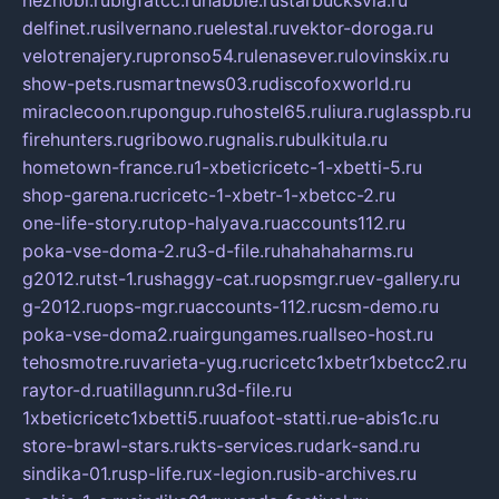
delfinet.ru
silvernano.ru
elestal.ru
vektor-doroga.ru
velotrenajery.ru
pronso54.ru
lenasever.ru
lovinskix.ru
show-pets.ru
smartnews03.ru
discofoxworld.ru
miraclecoon.ru
pongup.ru
hostel65.ru
liura.ru
glasspb.ru
firehunters.ru
gribowo.ru
gnalis.ru
bulkitula.ru
hometown-france.ru
1-xbeticricetc-1-xbetti-5.ru
shop-garena.ru
cricetc-1-xbetr-1-xbetcc-2.ru
one-life-story.ru
top-halyava.ru
accounts112.ru
poka-vse-doma-2.ru
3-d-file.ru
hahahaharms.ru
g2012.ru
tst-1.ru
shaggy-cat.ru
opsmgr.ru
ev-gallery.ru
g-2012.ru
ops-mgr.ru
accounts-112.ru
csm-demo.ru
poka-vse-doma2.ru
airgungames.ru
allseo-host.ru
tehosmotre.ru
varieta-yug.ru
cricetc1xbetr1xbetcc2.ru
raytor-d.ru
atillagunn.ru
3d-file.ru
1xbeticricetc1xbetti5.ru
uafoot-statti.ru
e-abis1c.ru
store-brawl-stars.ru
kts-services.ru
dark-sand.ru
sindika-01.ru
sp-life.ru
x-legion.ru
sib-archives.ru