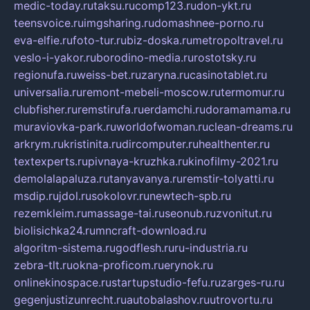
medic-today.ru
taksu.ru
comp123.ru
don-ykt.ru
teensvoice.ru
imgsharing.ru
domashnee-porno.ru
eva-elfie.ru
foto-tur.ru
biz-doska.ru
metropoltravel.ru
veslo-i-yakor.ru
borodino-media.ru
rostotsky.ru
regionufa.ru
weiss-bet.ru
zaryna.ru
casinotablet.ru
universalia.ru
remont-mebeli-moscow.ru
termomur.ru
clubfisher.ru
remstirufa.ru
erdamchi.ru
doramamama.ru
muraviovka-park.ru
worldofwoman.ru
clean-dreams.ru
arkrym.ru
kristinita.ru
dircomputer.ru
healthenter.ru
textexperts.ru
pivnaya-kruzhka.ru
kinofilmy-2021.ru
demolalapaluza.ru
tanyavanya.ru
remstir-tolyatti.ru
msdip.ru
jdol.ru
sokolovr.ru
newtech-spb.ru
rezemkleim.ru
massage-tai.ru
seonub.ru
zvonitut.ru
biolisichka24.ru
mncraft-download.ru
algoritm-sistema.ru
godflesh.ru
ru-industria.ru
zebra-tlt.ru
okna-proficom.ru
erynok.ru
onlinekinospace.ru
startupstudio-fefu.ru
zarges-ru.ru
gegenjustizunrecht.ru
autobalashov.ru
utrovortu.ru