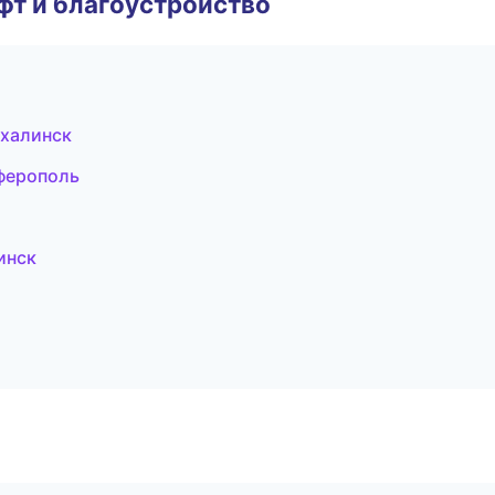
т и благоустройство
халинск
ферополь
инск