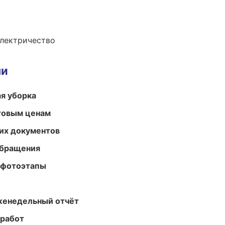
электричество
ми
ая уборка
птовым ценам
их документов
обращения
 фотоэтапы
женедельный отчёт
 работ