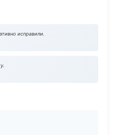
ативно исправили.
у.