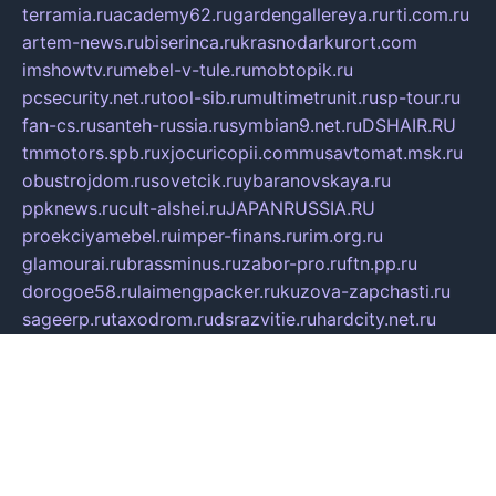
terramia.ru
academy62.ru
gardengallereya.ru
rti.com.ru
artem-news.ru
biserinca.ru
krasnodarkurort.com
imshowtv.ru
mebel-v-tule.ru
mobtopik.ru
pcsecurity.net.ru
tool-sib.ru
multimetrunit.ru
sp-tour.ru
fan-cs.ru
santeh-russia.ru
symbian9.net.ru
DSHAIR.RU
tmmotors.spb.ru
xjocuricopii.com
musavtomat.msk.ru
obustrojdom.ru
sovetcik.ru
ybaranovskaya.ru
ppknews.ru
cult-alshei.ru
JAPANRUSSIA.RU
proekciyamebel.ru
imper-finans.ru
rim.org.ru
glamourai.ru
brassminus.ru
zabor-pro.ru
ftn.pp.ru
dorogoe58.ru
laimengpacker.ru
kuzova-zapchasti.ru
sageerp.ru
taxodrom.ru
dsrazvitie.ru
hardcity.net.ru
ratinghomegames.ru
topservice25.ru
gubernyan.ru
gtglasslined.ru
ii4.ru
tssport.spb.ru
andorra24.com
blackwallstreet.ru
oboimos.ru
optim-doors.com.ru
ikuch.ru
nycr.org.ru
npa21.ru
vremya-ch.spb.ru
desert000.ru
ivtorgi.ru
ifiori.ru
catalog-statei.ru
dcv.org.ru
spetsmaster174.ru
ipkameryhiseeu.ru