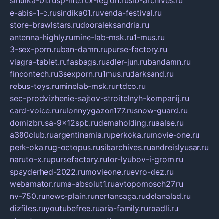
sindika-01.ru
sp-life.ru
x-legion.ru
sib-archives.ru
e-abis-1-c.ru
sindika01.ru
venda-festival.ru
store-brawlstars.ru
dooraleksandria.ru
antenna-highly.ru
mine-lab-msk.ru
1-mus.ru
3-sex-porn.ru
ban-damn.ru
purse-factory.ru
viagra-tablet.ru
fasbags.ru
adler-jun.ru
bandamn.ru
fincontech.ru
3sexporn.ru
1mus.ru
darksand.ru
rebus-toys.ru
minelab-msk.ru
rtdco.ru
seo-prodvizhenie-sajtov-stroitelnyh-kompanij.ru
card-voice.ru
rulonnyygazon177.ru
snow-guard.ru
domizbrusa-9x12spb.ru
demaholding.ru
aalse.ru
a380club.ru
argentinamia.ru
perkoka.ru
movie-one.ru
perk-oka.ru
g-octopus.ru
sibarchives.ru
andreislyusar.ru
naruto-x.ru
pursefactory.ru
tor-lyubov-i-grom.ru
spayderhed-2022.ru
movieone.ru
evro-dez.ru
webamator.ru
ma-absolut1.ru
avtopomosch27.ru
nv-750.ru
news-plain.ru
nertansaga.ru
delanalad.ru
dizfiles.ru
youtubefree.ru
aria-family.ru
roadli.ru