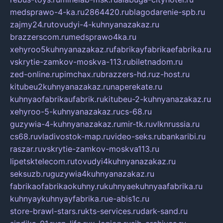
medsprawo-4-ka.ru
2864420.ru
blagodarenie-spb.ru
zajmy24.ru
tovudyi-4-kuhnyanazakaz.ru
brazzerscom.ru
medsprawo4ka.ru
xehyroo5kuhnyanazakaz.ru
fabrikayfabrikaefabrika.ru
vskrytie-zamkov-moskva-113.ru
biletnadom.ru
zed-online.ru
pimchax.ru
brazzers-hd.ru
z-host.ru
kitubeu2kuhnyanazakaz.ru
naperekate.ru
kuhnyaofabrikaufabrik.ru
kitubeu-2-kuhnyanazakaz.ru
xehyroo-5-kuhnyanazakaz.ru
cs-68.ru
guzywia-4-kuhnyanazakaz.ru
mir-tk.ru
vlknrussia.ru
cs68.ru
vladivostok-map.ru
video-seks.ru
bankaribi.ru
raszar.ru
vskrytie-zamkov-moskva113.ru
lipetsktelecom.ru
tovudyi4kuhnyanazakaz.ru
seksuzb.ru
guzywia4kuhnyanazakaz.ru
fabrikaofabrikaokuhny.ru
kuhnyaekuhnyaafabrika.ru
kuhnyaykuhnyayfabrika.ru
e-abis1c.ru
store-brawl-stars.ru
kts-services.ru
dark-sand.ru