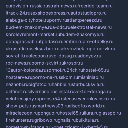
eurovision-russia.ru
strah-news.ru
freeride-team.ru
itrack-24.ru
sexshopexpress.ru
autostudiopro.ru
alabuga-cityhotel.ru
pornv.ru
atlantpereezd.ru
bud-em-znakomye.ru
a-cdc.ru
elektrostal-news.ru
korolevremont-market.ru
budem-znakomye.ru
oooagrosnab.ru
fpodaso.ru
emfire.ru
pro-otdelky.ru
ukrasotki.ru
seksuzbek.ru
seks-uzbek.ru
porno-vk.ru
sovratili.ru
olecoon.ru
vd-dosug.ru
adonyev.ru
rbc-news.ru
porno-skvirt.ru
krospr.ru
13autor-kolonka.ru
sormol.ru
2rich.ru
hostel-65.ru
hostserve.ru
porno-na-russkom.ru
mishinlab.ru
neznobi.ru
bigfatcc.ru
habble.ru
starbucksvia.ru
delfinet.ru
silvernano.ru
elestal.ru
vektor-doroga.ru
velotrenajery.ru
pronso54.ru
lenasever.ru
lovinskix.ru
show-pets.ru
smartnews03.ru
discofoxworld.ru
miraclecoon.ru
pongup.ru
hostel65.ru
liura.ru
glasspb.ru
firehunters.ru
gribowo.ru
gnalis.ru
bulkitula.ru
hometown-france.ru
1-xbeticricetc-1-xbetti-5.ru