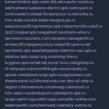
kamertondom.spb.ru
net-life.net.ru
avto-vozim.ru
sakhcamera.ru
alliance-electro.spb.ru
stroyavt.ru
controlweb1.ru
tdsak74.ru
kinzozo-ru.ru
kvotka.ru
iron-snab.ru
costa-bella.ru
eugrus.pp.ru
associaciya39.ru
primexpo.spb.ru
bezmorchin.ru
ia2.ru
cpt21.ru
ispecspb.ru
regahost.ru
kolosok-elita.ru
tae-kwon.ru
consrio.com.ru
insiam.ru
avegainfo.ru
archery161.ru
bigencyclica.ru
vlast16.ru
korru.net
sarmiento.spb.su
extelopedia.ru
lammin-suo.spb.ru
iskatour.spb.ru
snpi.org.ru
running-line.ru
krygeva-spa.ru
chel.net.ru
rust-loco.ru
dugshop.ru
hl-beta.spb.ru
school494.spb.ru
mymubaby.ru
epoha-metalband.ru
ngr.spb.ru
rusgosnews.com
dieselvostok.ru
24hostel.msk.ru
w-dev.ru
f-ship.ru
regsmi.ru
filmnetwork.ru
malinasp.ru
kinosvin.ru
h2o-salon.ru
malutkayork.ru
deltaprim.spb.ru
tango-perm.ru
gooddir.ru
sgv.su
multiki-online.com
webkrasotki.com
cherinvest.ru
detskiy-ostrov.ru