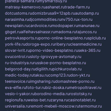
planeta-samara.ru
mysmartbuy.ru
matrasy-kemerovo.ru
ashanet.ru
trade-farm.ru
dotcustoms.ru
domizbrusa9x12spb.ru
autodamp.ru
narasimha.ru
djcommodities.ru
nv750.ru
x-ton.ru
newsplain.ru
cardvoice.ru
modopaper.ru
manunae.ru
gbget.ru
alfeihavsalnassr.ru
madoma.ru
tajuncos.ru
petrovkasports.ru
porno-online-besplatno.ru
splclub.ru
york-life.ru
doroga-expo.ru
ribery.ru
cleanmedicine.ru
slovar-ivrit.ru
porno-video-besplatno.ru
seks-365.ru
ovucontrol.ru
sloty-igrovyye-avtomaty.ru
ru-industriya.ru
russkoe-porno-besplatno.ru
belgorod-day.ru
digilith.ru
pichkurovlab.ru
medic-today.ru
taksu.ru
comp123.ru
don-ykt.ru
teensvoice.ru
imgsharing.ru
domashnee-porno.ru
eva-elfie.ru
foto-tur.ru
biz-doska.ru
metropoltravel.ru
veslo-i-yakor.ru
borodino-media.ru
rostotsky.ru
regionufa.ru
weiss-bet.ru
zaryna.ru
casinotablet.ru
universalia.ru
remont-mebeli-moscow.ru
termomur.ru