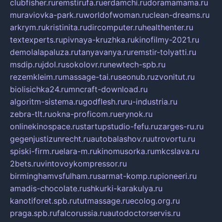
clubfisher.ru
remstirufa.ru
erdamchi.ru
doramamama.ru
muraviovka-park.ru
worldofwoman.ru
clean-dreams.ru
arkrym.ru
kristinita.ru
dircomputer.ru
healthenter.ru
textexperts.ru
pivnaya-kruzhka.ru
kinofilmy-2021.ru
demolalapaluza.ru
tanyavanya.ru
remstir-tolyatti.ru
msdip.ru
jdol.ru
sokolovr.ru
newtech-spb.ru
rezemkleim.ru
massage-tai.ru
seonub.ru
zvonitut.ru
biolisichka24.ru
mncraft-download.ru
algoritm-sistema.ru
godflesh.ru
ru-industria.ru
zebra-tlt.ru
okna-proficom.ru
erynok.ru
onlinekinospace.ru
startupstudio-fefu.ru
zarges-ru.ru
gegenjustizunrecht.ru
autobalashov.ru
utrovortu.ru
spiski-firm.ru
elara-m.ru
kinomusorka.ru
mkcslava.ru
2bets.ru
vintovoykompressor.ru
birminghamvsfulham.ru
sarmat-komp.ru
pioneeri.ru
amadis-chocolate.ru
shkurki-karakulya.ru
kanotiforet.spb.ru
tutmassage.ru
ecolog.org.ru
praga.spb.ru
falcorussia.ru
autodoctorservis.ru