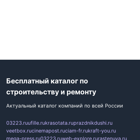
Бесплатный каталог по
строительству и ремонту
Актуальный каталог компаний по всей России
03223.ru
ufille.ru
krasotata.ru
prazdnikdushi.ru
veetbox.ru
cinemapost.ru
ciam-fr.ru
kraft-you.ru
mega-press.ru
03223.ru
web-explore.ru
rastenuya.ru