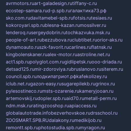
avrmotors.ru
art-galadesign.ru
tiffany-c.ru
ecostep-samara.ru
d-p.spb.ru
галактика73.рф
sko.com.ru
davitamebel-spb.ru
fotsis.ru
tesiaes.ru
kokoroyari.spb.ru
blesna-kazan.ru
mossilver.ru
lenderoq.ru
sergeydobrin.ru
tochkazvuka.msk.ru
people-of-art.ru
bezzubova.ru
clubtibet.ru
orior-aks.ru
dynamoauto.ru
szk-favorit.ru
carlines.ru
flatnsk.ru
kingbolenskaner.ru
alex-motor.ru
astroline.net.ru
act1.spb.ru
polyglot.com.ru
gidlipetsk.ru
ooo-driada.ru
detsad125.ru
mir-zdoroviya.ru
bruslanovo.ru
siterem.ru
council.spb.ru
лодкипатриот.рф
kafekolizey.ru
iclub.net.ru
gazon-easy.ru
sugarepilekb.ru
grinox.ru
pylesostineco.ru
msts-ozarenie.ru
kameryjooan.ru
artemovskij.ru
dopler.spb.ru
aid70.ru
metall-perm.ru
ndm.msk.ru
ratingzooshop.ru
apiaccess.ru
globalautotrade.info
bezverhovskoe.ru
drsschool.ru
ZOOSMART.SPB.RU
dalakony.ru
medikijob.ru
remontt.spb.ru
photostudia.spb.ru
myragon.ru