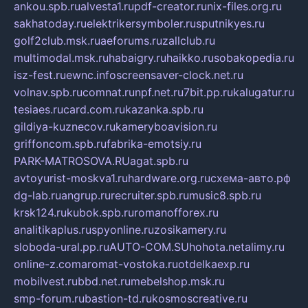
ankou.spb.ru
alvesta1.ru
pdf-creator.ru
nix-files.org.ru
sakhatoday.ru
elektrikersymboler.ru
sputnikyes.ru
golf2club.msk.ru
aeforums.ru
zallclub.ru
multimodal.msk.ru
habaigry.ru
haikko.ru
sobakopedia.ru
isz-fest.ru
ewnc.info
screensaver-clock.net.ru
volnav.spb.ru
comnat.ru
npf.net.ru
7bit.pp.ru
kalugatur.ru
tesiaes.ru
card.com.ru
kazanka.spb.ru
gildiya-kuznecov.ru
kameryboavision.ru
griffoncom.spb.ru
fabrika-emotsiy.ru
PARK-MATROSOVA.RU
agat.spb.ru
avtoyurist-moskva1.ru
hardware.org.ru
схема-авто.рф
dg-lab.ru
angrup.ru
recruiter.spb.ru
music8.spb.ru
krsk124.ru
kubok.spb.ru
romanofforex.ru
analitikaplus.ru
spyonline.ru
zosikamery.ru
sloboda-ural.pp.ru
AUTO-COM.SU
hohota.net
alimy.ru
online-z.com
aromat-vostoka.ru
otdelkaexp.ru
mobilvest.ru
bbd.net.ru
mebelshop.msk.ru
smp-forum.ru
bastion-td.ru
kosmoscreative.ru