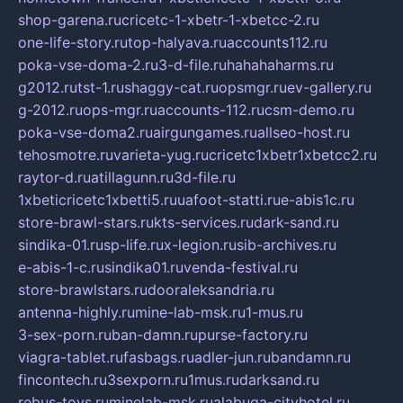
shop-garena.ru
cricetc-1-xbetr-1-xbetcc-2.ru
one-life-story.ru
top-halyava.ru
accounts112.ru
poka-vse-doma-2.ru
3-d-file.ru
hahahaharms.ru
g2012.ru
tst-1.ru
shaggy-cat.ru
opsmgr.ru
ev-gallery.ru
g-2012.ru
ops-mgr.ru
accounts-112.ru
csm-demo.ru
poka-vse-doma2.ru
airgungames.ru
allseo-host.ru
tehosmotre.ru
varieta-yug.ru
cricetc1xbetr1xbetcc2.ru
raytor-d.ru
atillagunn.ru
3d-file.ru
1xbeticricetc1xbetti5.ru
uafoot-statti.ru
e-abis1c.ru
store-brawl-stars.ru
kts-services.ru
dark-sand.ru
sindika-01.ru
sp-life.ru
x-legion.ru
sib-archives.ru
e-abis-1-c.ru
sindika01.ru
venda-festival.ru
store-brawlstars.ru
dooraleksandria.ru
antenna-highly.ru
mine-lab-msk.ru
1-mus.ru
3-sex-porn.ru
ban-damn.ru
purse-factory.ru
viagra-tablet.ru
fasbags.ru
adler-jun.ru
bandamn.ru
fincontech.ru
3sexporn.ru
1mus.ru
darksand.ru
rebus-toys.ru
minelab-msk.ru
alabuga-cityhotel.ru