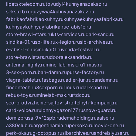
lipetsktelecom.ru
tovudyi4kuhnyanazakaz.ru
seksuzb.ru
guzywia4kuhnyanazakaz.ru
fabrikaofabrikaokuhny.ru
kuhnyaekuhnyaafabrika.ru
kuhnyaykuhnyayfabrika.ru
e-abis1c.ru
store-brawl-stars.ru
kts-services.ru
dark-sand.ru
sindika-01.ru
sp-life.ru
x-legion.ru
sib-archives.ru
e-abis-1-c.ru
sindika01.ru
venda-festival.ru
store-brawlstars.ru
dooraleksandria.ru
antenna-highly.ru
mine-lab-msk.ru
1-mus.ru
3-sex-porn.ru
ban-damn.ru
purse-factory.ru
viagra-tablet.ru
fasbags.ru
adler-jun.ru
bandamn.ru
fincontech.ru
3sexporn.ru
1mus.ru
darksand.ru
rebus-toys.ru
minelab-msk.ru
rtdco.ru
seo-prodvizhenie-sajtov-stroitelnyh-kompanij.ru
card-voice.ru
rulonnyygazon177.ru
snow-guard.ru
domizbrusa-9x12spb.ru
demaholding.ru
aalse.ru
a380club.ru
argentinamia.ru
perkoka.ru
movie-one.ru
perk-oka.ru
g-octopus.ru
sibarchives.ru
andreislyusar.ru