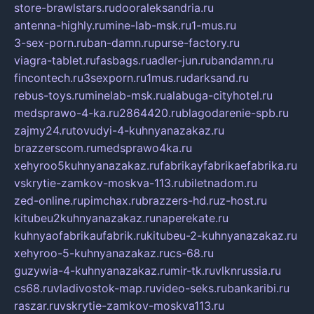
store-brawlstars.ru
dooraleksandria.ru
antenna-highly.ru
mine-lab-msk.ru
1-mus.ru
3-sex-porn.ru
ban-damn.ru
purse-factory.ru
viagra-tablet.ru
fasbags.ru
adler-jun.ru
bandamn.ru
fincontech.ru
3sexporn.ru
1mus.ru
darksand.ru
rebus-toys.ru
minelab-msk.ru
alabuga-cityhotel.ru
medsprawo-4-ka.ru
2864420.ru
blagodarenie-spb.ru
zajmy24.ru
tovudyi-4-kuhnyanazakaz.ru
brazzerscom.ru
medsprawo4ka.ru
xehyroo5kuhnyanazakaz.ru
fabrikayfabrikaefabrika.ru
vskrytie-zamkov-moskva-113.ru
biletnadom.ru
zed-online.ru
pimchax.ru
brazzers-hd.ru
z-host.ru
kitubeu2kuhnyanazakaz.ru
naperekate.ru
kuhnyaofabrikaufabrik.ru
kitubeu-2-kuhnyanazakaz.ru
xehyroo-5-kuhnyanazakaz.ru
cs-68.ru
guzywia-4-kuhnyanazakaz.ru
mir-tk.ru
vlknrussia.ru
cs68.ru
vladivostok-map.ru
video-seks.ru
bankaribi.ru
raszar.ru
vskrytie-zamkov-moskva113.ru