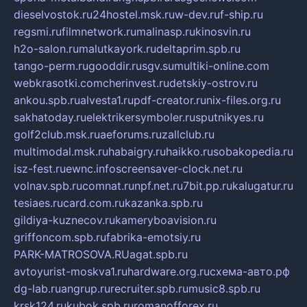
dieselvostok.ru
24hostel.msk.ru
w-dev.ru
f-ship.ru
regsmi.ru
filmnetwork.ru
malinasp.ru
kinosvin.ru
h2o-salon.ru
malutkayork.ru
deltaprim.spb.ru
tango-perm.ru
gooddir.ru
sgv.su
multiki-online.com
webkrasotki.com
cherinvest.ru
detskiy-ostrov.ru
ankou.spb.ru
alvesta1.ru
pdf-creator.ru
nix-files.org.ru
sakhatoday.ru
elektrikersymboler.ru
sputnikyes.ru
golf2club.msk.ru
aeforums.ru
zallclub.ru
multimodal.msk.ru
habaigry.ru
haikko.ru
sobakopedia.ru
isz-fest.ru
ewnc.info
screensaver-clock.net.ru
volnav.spb.ru
comnat.ru
npf.net.ru
7bit.pp.ru
kalugatur.ru
tesiaes.ru
card.com.ru
kazanka.spb.ru
gildiya-kuznecov.ru
kameryboavision.ru
griffoncom.spb.ru
fabrika-emotsiy.ru
PARK-MATROSOVA.RU
agat.spb.ru
avtoyurist-moskva1.ru
hardware.org.ru
схема-авто.рф
dg-lab.ru
angrup.ru
recruiter.spb.ru
music8.spb.ru
krsk124.ru
kubok.spb.ru
romanofforex.ru