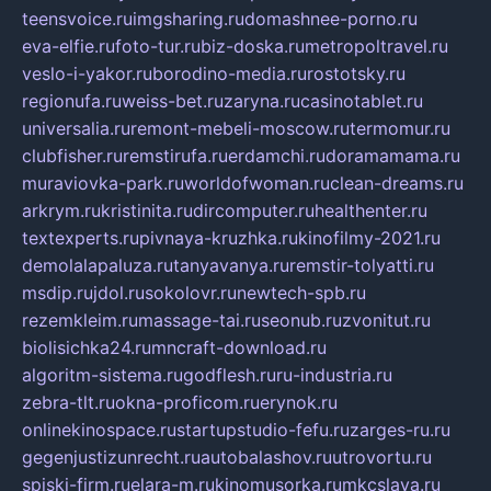
teensvoice.ru
imgsharing.ru
domashnee-porno.ru
eva-elfie.ru
foto-tur.ru
biz-doska.ru
metropoltravel.ru
veslo-i-yakor.ru
borodino-media.ru
rostotsky.ru
regionufa.ru
weiss-bet.ru
zaryna.ru
casinotablet.ru
universalia.ru
remont-mebeli-moscow.ru
termomur.ru
clubfisher.ru
remstirufa.ru
erdamchi.ru
doramamama.ru
muraviovka-park.ru
worldofwoman.ru
clean-dreams.ru
arkrym.ru
kristinita.ru
dircomputer.ru
healthenter.ru
textexperts.ru
pivnaya-kruzhka.ru
kinofilmy-2021.ru
demolalapaluza.ru
tanyavanya.ru
remstir-tolyatti.ru
msdip.ru
jdol.ru
sokolovr.ru
newtech-spb.ru
rezemkleim.ru
massage-tai.ru
seonub.ru
zvonitut.ru
biolisichka24.ru
mncraft-download.ru
algoritm-sistema.ru
godflesh.ru
ru-industria.ru
zebra-tlt.ru
okna-proficom.ru
erynok.ru
onlinekinospace.ru
startupstudio-fefu.ru
zarges-ru.ru
gegenjustizunrecht.ru
autobalashov.ru
utrovortu.ru
spiski-firm.ru
elara-m.ru
kinomusorka.ru
mkcslava.ru