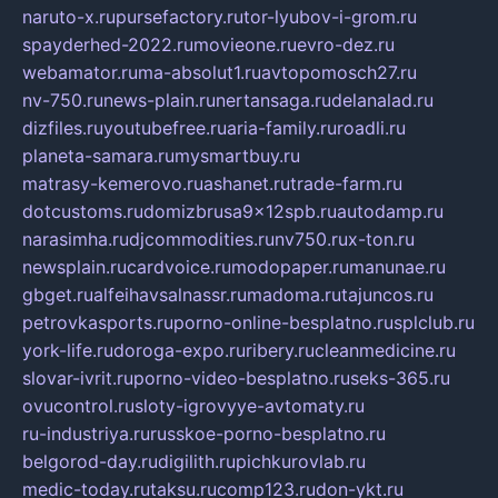
naruto-x.ru
pursefactory.ru
tor-lyubov-i-grom.ru
spayderhed-2022.ru
movieone.ru
evro-dez.ru
webamator.ru
ma-absolut1.ru
avtopomosch27.ru
nv-750.ru
news-plain.ru
nertansaga.ru
delanalad.ru
dizfiles.ru
youtubefree.ru
aria-family.ru
roadli.ru
planeta-samara.ru
mysmartbuy.ru
matrasy-kemerovo.ru
ashanet.ru
trade-farm.ru
dotcustoms.ru
domizbrusa9x12spb.ru
autodamp.ru
narasimha.ru
djcommodities.ru
nv750.ru
x-ton.ru
newsplain.ru
cardvoice.ru
modopaper.ru
manunae.ru
gbget.ru
alfeihavsalnassr.ru
madoma.ru
tajuncos.ru
petrovkasports.ru
porno-online-besplatno.ru
splclub.ru
york-life.ru
doroga-expo.ru
ribery.ru
cleanmedicine.ru
slovar-ivrit.ru
porno-video-besplatno.ru
seks-365.ru
ovucontrol.ru
sloty-igrovyye-avtomaty.ru
ru-industriya.ru
russkoe-porno-besplatno.ru
belgorod-day.ru
digilith.ru
pichkurovlab.ru
medic-today.ru
taksu.ru
comp123.ru
don-ykt.ru