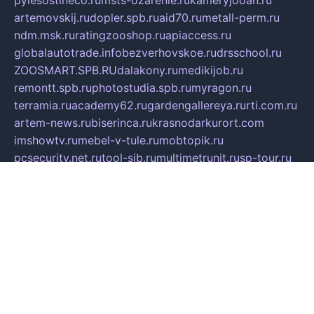
pylesostineco.ru
msts-ozarenie.ru
kameryjooan.ru
artemovskij.ru
dopler.spb.ru
aid70.ru
metall-perm.ru
ndm.msk.ru
ratingzooshop.ru
apiaccess.ru
globalautotrade.info
bezverhovskoe.ru
drsschool.ru
ZOOSMART.SPB.RU
dalakony.ru
medikijob.ru
remontt.spb.ru
photostudia.spb.ru
myragon.ru
terramia.ru
academy62.ru
gardengallereya.ru
rti.com.ru
artem-news.ru
biserinca.ru
krasnodarkurort.com
imshowtv.ru
mebel-v-tule.ru
mobtopik.ru
pcsecurity.net.ru
tool-sib.ru
multimetrunit.ru
sp-tour.ru
fan-cs.ru
santeh-russia.ru
symbian9.net.ru
DSHAIR.RU
tmmotors.spb.ru
xjocuricopii.com
musavtomat.msk.ru
obustrojdom.ru
sovetcik.ru
ybaranovskaya.ru
ppknews.ru
cult-alshei.ru
JAPANRUSSIA.RU
proekciyamebel.ru
imper-finans.ru
rim.org.ru
glamourai.ru
brassminus.ru
zabor-pro.ru
ftn.pp.ru
dorogoe58.ru
laimengpacker.ru
kuzova-zapchasti.ru
sageerp.ru
taxodrom.ru
dsrazvitie.ru
hardcity.net.ru