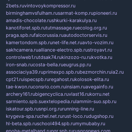
2bets.ru
vintovoykompressor.ru
birminghamvsfulham.ru
sarmat-komp.ru
pioneeri.ru
amadis-chocolate.ru
shkurki-karakulya.ru
kanotiforet.spb.ru
tutmassage.ru
ecolog.org.ru
praga.spb.ru
falcorussia.ru
autodoctorservis.ru
kamertondom.spb.ru
net-life.net.ru
avto-vozim.ru
sakhcamera.ru
alliance-electro.spb.ru
stroyavt.ru
controlweb1.ru
tdsak74.ru
kinzozo-ru.ru
kvotka.ru
iron-snab.ru
costa-bella.ru
eugrus.pp.ru
associaciya39.ru
primexpo.spb.ru
bezmorchin.ru
ia2.ru
cpt21.ru
ispecspb.ru
regahost.ru
kolosok-elita.ru
tae-kwon.ru
consrio.com.ru
insiam.ru
avegainfo.ru
archery161.ru
bigencyclica.ru
vlast16.ru
korru.net
sarmiento.spb.su
extelopedia.ru
lammin-suo.spb.ru
iskatour.spb.ru
snpi.org.ru
running-line.ru
krygeva-spa.ru
chel.net.ru
rust-loco.ru
dugshop.ru
hl-beta.spb.ru
school494.spb.ru
mymubaby.ru
epoha-metalband.ru
ngr.spb.ru
rusgosnews.com