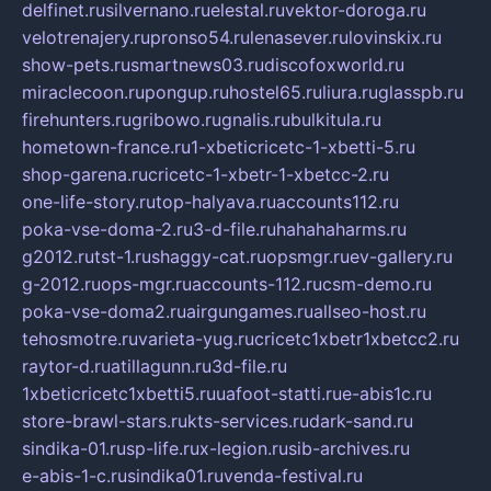
delfinet.ru
silvernano.ru
elestal.ru
vektor-doroga.ru
velotrenajery.ru
pronso54.ru
lenasever.ru
lovinskix.ru
show-pets.ru
smartnews03.ru
discofoxworld.ru
miraclecoon.ru
pongup.ru
hostel65.ru
liura.ru
glasspb.ru
firehunters.ru
gribowo.ru
gnalis.ru
bulkitula.ru
hometown-france.ru
1-xbeticricetc-1-xbetti-5.ru
shop-garena.ru
cricetc-1-xbetr-1-xbetcc-2.ru
one-life-story.ru
top-halyava.ru
accounts112.ru
poka-vse-doma-2.ru
3-d-file.ru
hahahaharms.ru
g2012.ru
tst-1.ru
shaggy-cat.ru
opsmgr.ru
ev-gallery.ru
g-2012.ru
ops-mgr.ru
accounts-112.ru
csm-demo.ru
poka-vse-doma2.ru
airgungames.ru
allseo-host.ru
tehosmotre.ru
varieta-yug.ru
cricetc1xbetr1xbetcc2.ru
raytor-d.ru
atillagunn.ru
3d-file.ru
1xbeticricetc1xbetti5.ru
uafoot-statti.ru
e-abis1c.ru
store-brawl-stars.ru
kts-services.ru
dark-sand.ru
sindika-01.ru
sp-life.ru
x-legion.ru
sib-archives.ru
e-abis-1-c.ru
sindika01.ru
venda-festival.ru