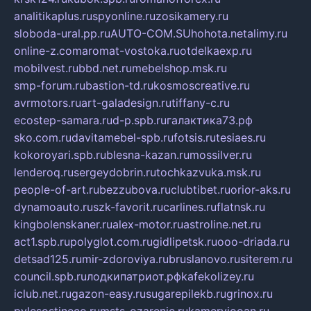
analitikaplus.ru
spyonline.ru
zosikamery.ru
sloboda-ural.pp.ru
AUTO-COM.SU
hohota.net
alimy.ru
online-z.com
aromat-vostoka.ru
otdelkaexp.ru
mobilvest.ru
bbd.net.ru
mebelshop.msk.ru
smp-forum.ru
bastion-td.ru
kosmoscreative.ru
avrmotors.ru
art-galadesign.ru
tiffany-c.ru
ecostep-samara.ru
d-p.spb.ru
галактика73.рф
sko.com.ru
davitamebel-spb.ru
fotsis.ru
tesiaes.ru
kokoroyari.spb.ru
blesna-kazan.ru
mossilver.ru
lenderoq.ru
sergeydobrin.ru
tochkazvuka.msk.ru
people-of-art.ru
bezzubova.ru
clubtibet.ru
orior-aks.ru
dynamoauto.ru
szk-favorit.ru
carlines.ru
flatnsk.ru
kingbolenskaner.ru
alex-motor.ru
astroline.net.ru
act1.spb.ru
polyglot.com.ru
gidlipetsk.ru
ooo-driada.ru
detsad125.ru
mir-zdoroviya.ru
bruslanovo.ru
siterem.ru
council.spb.ru
лодкипатриот.рф
kafekolizey.ru
iclub.net.ru
gazon-easy.ru
sugarepilekb.ru
grinox.ru