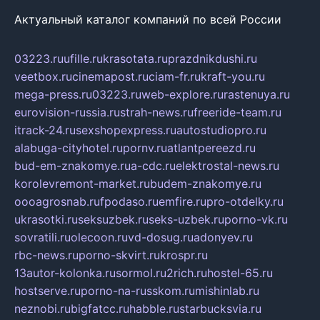
Актуальный каталог компаний по всей России
03223.ru
ufille.ru
krasotata.ru
prazdnikdushi.ru
veetbox.ru
cinemapost.ru
ciam-fr.ru
kraft-you.ru
mega-press.ru
03223.ru
web-explore.ru
rastenuya.ru
eurovision-russia.ru
strah-news.ru
freeride-team.ru
itrack-24.ru
sexshopexpress.ru
autostudiopro.ru
alabuga-cityhotel.ru
pornv.ru
atlantpereezd.ru
bud-em-znakomye.ru
a-cdc.ru
elektrostal-news.ru
korolevremont-market.ru
budem-znakomye.ru
oooagrosnab.ru
fpodaso.ru
emfire.ru
pro-otdelky.ru
ukrasotki.ru
seksuzbek.ru
seks-uzbek.ru
porno-vk.ru
sovratili.ru
olecoon.ru
vd-dosug.ru
adonyev.ru
rbc-news.ru
porno-skvirt.ru
krospr.ru
13autor-kolonka.ru
sormol.ru
2rich.ru
hostel-65.ru
hostserve.ru
porno-na-russkom.ru
mishinlab.ru
neznobi.ru
bigfatcc.ru
habble.ru
starbucksvia.ru