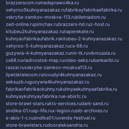
brazzerscom.ru
medsprawo4ka.ru
xehyroo5kuhnyanazakaz.ru
fabrikayfabrikaefabrika.ru
vskrytie-zamkov-moskva-113.ru
biletnadom.ru
zed-online.ru
pimchax.ru
brazzers-hd.ru
z-host.ru
kitubeu2kuhnyanazakaz.ru
naperekate.ru
kuhnyaofabrikaufabrik.ru
kitubeu-2-kuhnyanazakaz.ru
xehyroo-5-kuhnyanazakaz.ru
cs-68.ru
guzywia-4-kuhnyanazakaz.ru
mir-tk.ru
vlknrussia.ru
cs68.ru
vladivostok-map.ru
video-seks.ru
bankaribi.ru
raszar.ru
vskrytie-zamkov-moskva113.ru
lipetsktelecom.ru
tovudyi4kuhnyanazakaz.ru
seksuzb.ru
guzywia4kuhnyanazakaz.ru
fabrikaofabrikaokuhny.ru
kuhnyaekuhnyaafabrika.ru
kuhnyaykuhnyayfabrika.ru
e-abis1c.ru
store-brawl-stars.ru
kts-services.ru
dark-sand.ru
sindika-01.ru
sp-life.ru
x-legion.ru
sib-archives.ru
e-abis-1-c.ru
sindika01.ru
venda-festival.ru
store-brawlstars.ru
dooraleksandria.ru