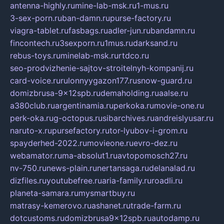
antenna-highly.ru
mine-lab-msk.ru
1-mus.ru
3-sex-porn.ru
ban-damn.ru
purse-factory.ru
viagra-tablet.ru
fasbags.ru
adler-jun.ru
bandamn.ru
fincontech.ru
3sexporn.ru
1mus.ru
darksand.ru
rebus-toys.ru
minelab-msk.ru
rtdco.ru
seo-prodvizhenie-sajtov-stroitelnyh-kompanij.ru
card-voice.ru
rulonnyygazon177.ru
snow-guard.ru
domizbrusa-9x12spb.ru
demaholding.ru
aalse.ru
a380club.ru
argentinamia.ru
perkoka.ru
movie-one.ru
perk-oka.ru
g-octopus.ru
sibarchives.ru
andreislyusar.ru
naruto-x.ru
pursefactory.ru
tor-lyubov-i-grom.ru
spayderhed-2022.ru
movieone.ru
evro-dez.ru
webamator.ru
ma-absolut1.ru
avtopomosch27.ru
nv-750.ru
news-plain.ru
nertansaga.ru
delanalad.ru
dizfiles.ru
youtubefree.ru
aria-family.ru
roadli.ru
planeta-samara.ru
mysmartbuy.ru
matrasy-kemerovo.ru
ashanet.ru
trade-farm.ru
dotcustoms.ru
domizbrusa9x12spb.ru
autodamp.ru