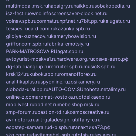
multimodal.msk.ru
habaigry.ru
haikko.ru
sobakopedia.ru
isz-fest.ru
ewnc.info
screensaver-clock.net.ru
volnav.spb.ru
comnat.ru
npf.net.ru
7bit.pp.ru
kalugatur.ru
tesiaes.ru
card.com.ru
kazanka.spb.ru
gildiya-kuznecov.ru
kameryboavision.ru
griffoncom.spb.ru
fabrika-emotsiy.ru
PARK-MATROSOVA.RU
agat.spb.ru
avtoyurist-moskva1.ru
hardware.org.ru
схема-авто.рф
dg-lab.ru
angrup.ru
recruiter.spb.ru
music8.spb.ru
krsk124.ru
kubok.spb.ru
romanofforex.ru
analitikaplus.ru
spyonline.ru
zosikamery.ru
sloboda-ural.pp.ru
AUTO-COM.SU
hohota.net
alimy.ru
online-z.com
aromat-vostoka.ru
otdelkaexp.ru
mobilvest.ru
bbd.net.ru
mebelshop.msk.ru
smp-forum.ru
bastion-td.ru
kosmoscreative.ru
avrmotors.ru
art-galadesign.ru
tiffany-c.ru
ecostep-samara.ru
d-p.spb.ru
галактика73.рф
sko.com.ru
davitamebel-spb.ru
fotsis.ru
tesiaes.ru