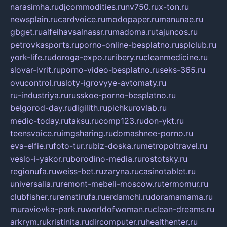
narasimha.ru
djcommodities.ru
nv750.ru
x-ton.ru
newsplain.ru
cardvoice.ru
modopaper.ru
manunae.ru
gbget.ru
alfeihavsalnassr.ru
madoma.ru
tajuncos.ru
petrovkasports.ru
porno-online-besplatno.ru
splclub.ru
york-life.ru
doroga-expo.ru
ribery.ru
cleanmedicine.ru
slovar-ivrit.ru
porno-video-besplatno.ru
seks-365.ru
ovucontrol.ru
sloty-igrovyye-avtomaty.ru
ru-industriya.ru
russkoe-porno-besplatno.ru
belgorod-day.ru
digilith.ru
pichkurovlab.ru
medic-today.ru
taksu.ru
comp123.ru
don-ykt.ru
teensvoice.ru
imgsharing.ru
domashnee-porno.ru
eva-elfie.ru
foto-tur.ru
biz-doska.ru
metropoltravel.ru
veslo-i-yakor.ru
borodino-media.ru
rostotsky.ru
regionufa.ru
weiss-bet.ru
zaryna.ru
casinotablet.ru
universalia.ru
remont-mebeli-moscow.ru
termomur.ru
clubfisher.ru
remstirufa.ru
erdamchi.ru
doramamama.ru
muraviovka-park.ru
worldofwoman.ru
clean-dreams.ru
arkrym.ru
kristinita.ru
dircomputer.ru
healthenter.ru