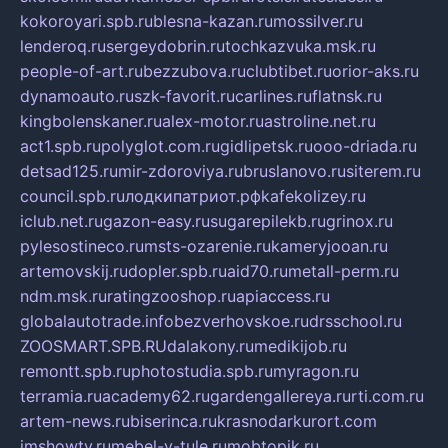
kokoroyari.spb.ru
blesna-kazan.ru
mossilver.ru
lenderoq.ru
sergeydobrin.ru
tochkazvuka.msk.ru
people-of-art.ru
bezzubova.ru
clubtibet.ru
orior-aks.ru
dynamoauto.ru
szk-favorit.ru
carlines.ru
flatnsk.ru
kingbolenskaner.ru
alex-motor.ru
astroline.net.ru
act1.spb.ru
polyglot.com.ru
gidlipetsk.ru
ooo-driada.ru
detsad125.ru
mir-zdoroviya.ru
bruslanovo.ru
siterem.ru
council.spb.ru
лодкипатриот.рф
kafekolizey.ru
iclub.net.ru
gazon-easy.ru
sugarepilekb.ru
grinox.ru
pylesostineco.ru
msts-ozarenie.ru
kameryjooan.ru
artemovskij.ru
dopler.spb.ru
aid70.ru
metall-perm.ru
ndm.msk.ru
ratingzooshop.ru
apiaccess.ru
globalautotrade.info
bezverhovskoe.ru
drsschool.ru
ZOOSMART.SPB.RU
dalakony.ru
medikijob.ru
remontt.spb.ru
photostudia.spb.ru
myragon.ru
terramia.ru
academy62.ru
gardengallereya.ru
rti.com.ru
artem-news.ru
biserinca.ru
krasnodarkurort.com
imshowtv.ru
mebel-v-tule.ru
mobtopik.ru