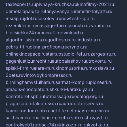
textexperts.ru
pivnaya-kruzhka.ru
kinofilmy-2021.ru
demolalapaluza.ru
tanyavanya.ru
remstir-tolyatti.ru
msdip.ru
jdol.ru
sokolovr.ru
newtech-spb.ru
rezemkleim.ru
massage-tai.ru
seonub.ru
zvonitut.ru
biolisichka24.ru
mncraft-download.ru
algoritm-sistema.ru
godflesh.ru
ru-industria.ru
zebra-tlt.ru
okna-proficom.ru
erynok.ru
onlinekinospace.ru
startupstudio-fefu.ru
zarges-ru.ru
gegenjustizunrecht.ru
autobalashov.ru
utrovortu.ru
spiski-firm.ru
elara-m.ru
kinomusorka.ru
mkcslava.ru
2bets.ru
vintovoykompressor.ru
birminghamvsfulham.ru
sarmat-komp.ru
pioneeri.ru
amadis-chocolate.ru
shkurki-karakulya.ru
kanotiforet.spb.ru
tutmassage.ru
ecolog.org.ru
praga.spb.ru
falcorussia.ru
autodoctorservis.ru
kamertondom.spb.ru
net-life.net.ru
avto-vozim.ru
sakhcamera.ru
alliance-electro.spb.ru
stroyavt.ru
controlweb1.ru
tdsak74.ru
kinzozo-ru.ru
kvotka.ru