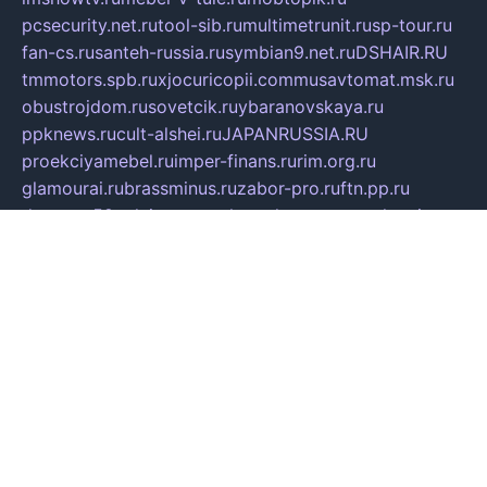
pcsecurity.net.ru
tool-sib.ru
multimetrunit.ru
sp-tour.ru
fan-cs.ru
santeh-russia.ru
symbian9.net.ru
DSHAIR.RU
tmmotors.spb.ru
xjocuricopii.com
musavtomat.msk.ru
obustrojdom.ru
sovetcik.ru
ybaranovskaya.ru
ppknews.ru
cult-alshei.ru
JAPANRUSSIA.RU
proekciyamebel.ru
imper-finans.ru
rim.org.ru
glamourai.ru
brassminus.ru
zabor-pro.ru
ftn.pp.ru
dorogoe58.ru
laimengpacker.ru
kuzova-zapchasti.ru
sageerp.ru
taxodrom.ru
dsrazvitie.ru
hardcity.net.ru
ratinghomegames.ru
topservice25.ru
gubernyan.ru
gtglasslined.ru
ii4.ru
tssport.spb.ru
andorra24.com
blackwallstreet.ru
oboimos.ru
optim-doors.com.ru
ikuch.ru
nycr.org.ru
npa21.ru
vremya-ch.spb.ru
desert000.ru
ivtorgi.ru
ifiori.ru
catalog-statei.ru
dcv.org.ru
spetsmaster174.ru
ipkameryhiseeu.ru
dum26.ru
ruspol.spb.ru
fr-opendp.ru
kam-solnyshko.ru
cheyenne-arapaho.ru
sevzapmetal.spb.ru