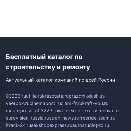
Бесплатный каталог по
строительству и ремонту
Актуальный каталог компаний по всей России
03223.ru
ufille.ru
krasotata.ru
prazdnikdushi.ru
veetbox.ru
cinemapost.ru
ciam-fr.ru
kraft-you.ru
mega-press.ru
03223.ru
web-explore.ru
rastenuya.ru
eurovision-russia.ru
strah-news.ru
freeride-team.ru
itrack-24.ru
sexshopexpress.ru
autostudiopro.ru