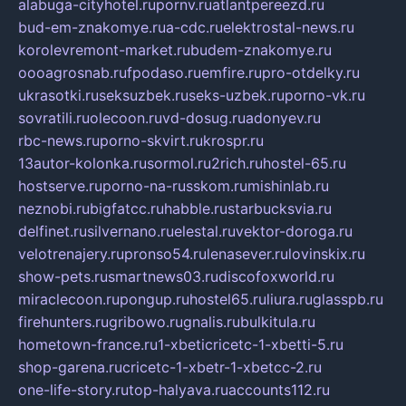
alabuga-cityhotel.ru
pornv.ru
atlantpereezd.ru
bud-em-znakomye.ru
a-cdc.ru
elektrostal-news.ru
korolevremont-market.ru
budem-znakomye.ru
oooagrosnab.ru
fpodaso.ru
emfire.ru
pro-otdelky.ru
ukrasotki.ru
seksuzbek.ru
seks-uzbek.ru
porno-vk.ru
sovratili.ru
olecoon.ru
vd-dosug.ru
adonyev.ru
rbc-news.ru
porno-skvirt.ru
krospr.ru
13autor-kolonka.ru
sormol.ru
2rich.ru
hostel-65.ru
hostserve.ru
porno-na-russkom.ru
mishinlab.ru
neznobi.ru
bigfatcc.ru
habble.ru
starbucksvia.ru
delfinet.ru
silvernano.ru
elestal.ru
vektor-doroga.ru
velotrenajery.ru
pronso54.ru
lenasever.ru
lovinskix.ru
show-pets.ru
smartnews03.ru
discofoxworld.ru
miraclecoon.ru
pongup.ru
hostel65.ru
liura.ru
glasspb.ru
firehunters.ru
gribowo.ru
gnalis.ru
bulkitula.ru
hometown-france.ru
1-xbeticricetc-1-xbetti-5.ru
shop-garena.ru
cricetc-1-xbetr-1-xbetcc-2.ru
one-life-story.ru
top-halyava.ru
accounts112.ru