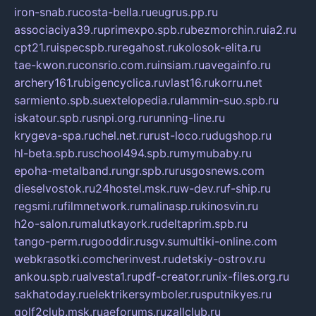
iron-snab.ru
costa-bella.ru
eugrus.pp.ru
associaciya39.ru
primexpo.spb.ru
bezmorchin.ru
ia2.ru
cpt21.ru
ispecspb.ru
regahost.ru
kolosok-elita.ru
tae-kwon.ru
consrio.com.ru
insiam.ru
avegainfo.ru
archery161.ru
bigencyclica.ru
vlast16.ru
korru.net
sarmiento.spb.su
extelopedia.ru
lammin-suo.spb.ru
iskatour.spb.ru
snpi.org.ru
running-line.ru
krygeva-spa.ru
chel.net.ru
rust-loco.ru
dugshop.ru
hl-beta.spb.ru
school494.spb.ru
mymubaby.ru
epoha-metalband.ru
ngr.spb.ru
rusgosnews.com
dieselvostok.ru
24hostel.msk.ru
w-dev.ru
f-ship.ru
regsmi.ru
filmnetwork.ru
malinasp.ru
kinosvin.ru
h2o-salon.ru
malutkayork.ru
deltaprim.spb.ru
tango-perm.ru
gooddir.ru
sgv.su
multiki-online.com
webkrasotki.com
cherinvest.ru
detskiy-ostrov.ru
ankou.spb.ru
alvesta1.ru
pdf-creator.ru
nix-files.org.ru
sakhatoday.ru
elektrikersymboler.ru
sputnikyes.ru
golf2club.msk.ru
aeforums.ru
zallclub.ru