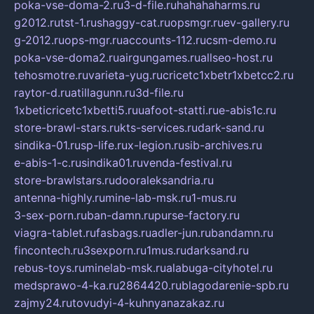
poka-vse-doma-2.ru
3-d-file.ru
hahahaharms.ru
g2012.ru
tst-1.ru
shaggy-cat.ru
opsmgr.ru
ev-gallery.ru
g-2012.ru
ops-mgr.ru
accounts-112.ru
csm-demo.ru
poka-vse-doma2.ru
airgungames.ru
allseo-host.ru
tehosmotre.ru
varieta-yug.ru
cricetc1xbetr1xbetcc2.ru
raytor-d.ru
atillagunn.ru
3d-file.ru
1xbeticricetc1xbetti5.ru
uafoot-statti.ru
e-abis1c.ru
store-brawl-stars.ru
kts-services.ru
dark-sand.ru
sindika-01.ru
sp-life.ru
x-legion.ru
sib-archives.ru
e-abis-1-c.ru
sindika01.ru
venda-festival.ru
store-brawlstars.ru
dooraleksandria.ru
antenna-highly.ru
mine-lab-msk.ru
1-mus.ru
3-sex-porn.ru
ban-damn.ru
purse-factory.ru
viagra-tablet.ru
fasbags.ru
adler-jun.ru
bandamn.ru
fincontech.ru
3sexporn.ru
1mus.ru
darksand.ru
rebus-toys.ru
minelab-msk.ru
alabuga-cityhotel.ru
medsprawo-4-ka.ru
2864420.ru
blagodarenie-spb.ru
zajmy24.ru
tovudyi-4-kuhnyanazakaz.ru