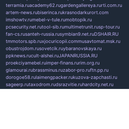
terramia.ru
academy62.ru
gardengallereya.ru
rti.com.ru
artem-news.ru
biserinca.ru
krasnodarkurort.com
imshowtv.ru
mebel-v-tule.ru
mobtopik.ru
pcsecurity.net.ru
tool-sib.ru
multimetrunit.ru
sp-tour.ru
fan-cs.ru
santeh-russia.ru
symbian9.net.ru
DSHAIR.RU
tmmotors.spb.ru
xjocuricopii.com
musavtomat.msk.ru
obustrojdom.ru
sovetcik.ru
ybaranovskaya.ru
ppknews.ru
cult-alshei.ru
JAPANRUSSIA.RU
proekciyamebel.ru
imper-finans.ru
rim.org.ru
glamourai.ru
brassminus.ru
zabor-pro.ru
ftn.pp.ru
dorogoe58.ru
laimengpacker.ru
kuzova-zapchasti.ru
sageerp.ru
taxodrom.ru
dsrazvitie.ru
hardcity.net.ru
ratinghomegames.ru
topservice25.ru
gubernyan.ru
gtglasslined.ru
ii4.ru
tssport.spb.ru
andorra24.com
blackwallstreet.ru
oboimos.ru
optim-doors.com.ru
ikuch.ru
nycr.org.ru
npa21.ru
vremya-ch.spb.ru
desert000.ru
ivtorgi.ru
ifiori.ru
catalog-statei.ru
dcv.org.ru
spetsmaster174.ru
ipkameryhiseeu.ru