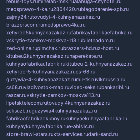
rebus-toys.ru
minelab-msk.ru
alabuga-cityhotel.ru
medsprawo-4-ka.ru
2864420.ru
blagodarenie-spb.ru
zajmy24.ru
tovudyi-4-kuhnyanazakaz.ru
brazzerscom.ru
medsprawo4ka.ru
xehyroo5kuhnyanazakaz.ru
fabrikayfabrikaefabrika.ru
vskrytie-zamkov-moskva-113.ru
biletnadom.ru
zed-online.ru
pimchax.ru
brazzers-hd.ru
z-host.ru
kitubeu2kuhnyanazakaz.ru
naperekate.ru
kuhnyaofabrikaufabrik.ru
kitubeu-2-kuhnyanazakaz.ru
xehyroo-5-kuhnyanazakaz.ru
cs-68.ru
guzywia-4-kuhnyanazakaz.ru
mir-tk.ru
vlknrussia.ru
cs68.ru
vladivostok-map.ru
video-seks.ru
bankaribi.ru
raszar.ru
vskrytie-zamkov-moskva113.ru
lipetsktelecom.ru
tovudyi4kuhnyanazakaz.ru
seksuzb.ru
guzywia4kuhnyanazakaz.ru
fabrikaofabrikaokuhny.ru
kuhnyaekuhnyaafabrika.ru
kuhnyaykuhnyayfabrika.ru
e-abis1c.ru
store-brawl-stars.ru
kts-services.ru
dark-sand.ru