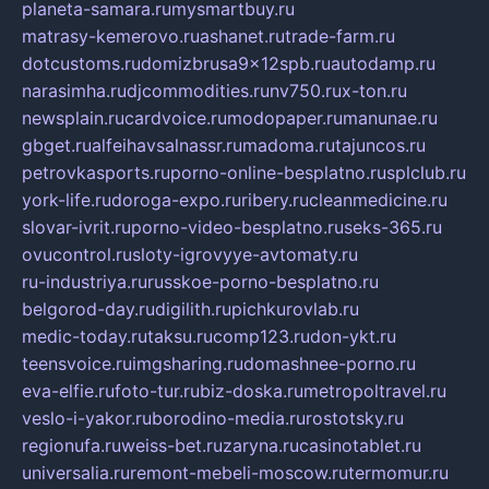
planeta-samara.ru
mysmartbuy.ru
matrasy-kemerovo.ru
ashanet.ru
trade-farm.ru
dotcustoms.ru
domizbrusa9x12spb.ru
autodamp.ru
narasimha.ru
djcommodities.ru
nv750.ru
x-ton.ru
newsplain.ru
cardvoice.ru
modopaper.ru
manunae.ru
gbget.ru
alfeihavsalnassr.ru
madoma.ru
tajuncos.ru
petrovkasports.ru
porno-online-besplatno.ru
splclub.ru
york-life.ru
doroga-expo.ru
ribery.ru
cleanmedicine.ru
slovar-ivrit.ru
porno-video-besplatno.ru
seks-365.ru
ovucontrol.ru
sloty-igrovyye-avtomaty.ru
ru-industriya.ru
russkoe-porno-besplatno.ru
belgorod-day.ru
digilith.ru
pichkurovlab.ru
medic-today.ru
taksu.ru
comp123.ru
don-ykt.ru
teensvoice.ru
imgsharing.ru
domashnee-porno.ru
eva-elfie.ru
foto-tur.ru
biz-doska.ru
metropoltravel.ru
veslo-i-yakor.ru
borodino-media.ru
rostotsky.ru
regionufa.ru
weiss-bet.ru
zaryna.ru
casinotablet.ru
universalia.ru
remont-mebeli-moscow.ru
termomur.ru