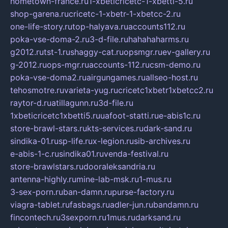
hometown-france.ru
1-xbeticricetc-1-xbetti-5.ru
shop-garena.ru
cricetc-1-xbetr-1-xbetcc-2.ru
one-life-story.ru
top-halyava.ru
accounts112.ru
poka-vse-doma-2.ru
3-d-file.ru
hahahaharms.ru
g2012.ru
tst-1.ru
shaggy-cat.ru
opsmgr.ru
ev-gallery.ru
g-2012.ru
ops-mgr.ru
accounts-112.ru
csm-demo.ru
poka-vse-doma2.ru
airgungames.ru
allseo-host.ru
tehosmotre.ru
varieta-yug.ru
cricetc1xbetr1xbetcc2.ru
raytor-d.ru
atillagunn.ru
3d-file.ru
1xbeticricetc1xbetti5.ru
uafoot-statti.ru
e-abis1c.ru
store-brawl-stars.ru
kts-services.ru
dark-sand.ru
sindika-01.ru
sp-life.ru
x-legion.ru
sib-archives.ru
e-abis-1-c.ru
sindika01.ru
venda-festival.ru
store-brawlstars.ru
dooraleksandria.ru
antenna-highly.ru
mine-lab-msk.ru
1-mus.ru
3-sex-porn.ru
ban-damn.ru
purse-factory.ru
viagra-tablet.ru
fasbags.ru
adler-jun.ru
bandamn.ru
fincontech.ru
3sexporn.ru
1mus.ru
darksand.ru