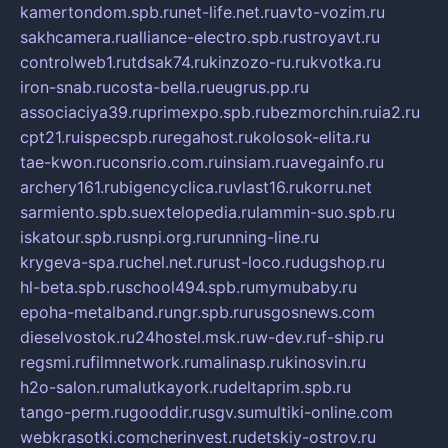
kamertondom.spb.ru
net-life.net.ru
avto-vozim.ru
sakhcamera.ru
alliance-electro.spb.ru
stroyavt.ru
controlweb1.ru
tdsak74.ru
kinzozo-ru.ru
kvotka.ru
iron-snab.ru
costa-bella.ru
eugrus.pp.ru
associaciya39.ru
primexpo.spb.ru
bezmorchin.ru
ia2.ru
cpt21.ru
ispecspb.ru
regahost.ru
kolosok-elita.ru
tae-kwon.ru
consrio.com.ru
insiam.ru
avegainfo.ru
archery161.ru
bigencyclica.ru
vlast16.ru
korru.net
sarmiento.spb.su
extelopedia.ru
lammin-suo.spb.ru
iskatour.spb.ru
snpi.org.ru
running-line.ru
krygeva-spa.ru
chel.net.ru
rust-loco.ru
dugshop.ru
hl-beta.spb.ru
school494.spb.ru
mymubaby.ru
epoha-metalband.ru
ngr.spb.ru
rusgosnews.com
dieselvostok.ru
24hostel.msk.ru
w-dev.ru
f-ship.ru
regsmi.ru
filmnetwork.ru
malinasp.ru
kinosvin.ru
h2o-salon.ru
malutkayork.ru
deltaprim.spb.ru
tango-perm.ru
gooddir.ru
sgv.su
multiki-online.com
webkrasotki.com
cherinvest.ru
detskiy-ostrov.ru