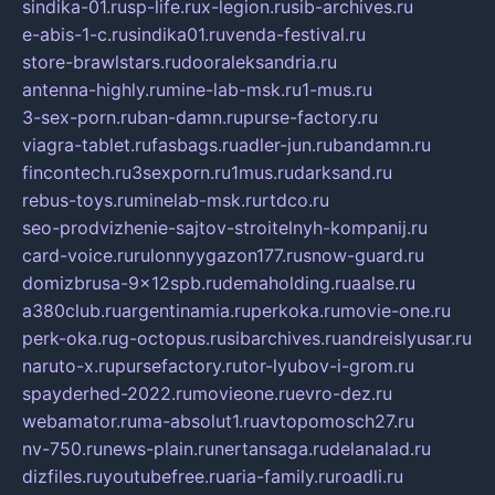
sindika-01.ru
sp-life.ru
x-legion.ru
sib-archives.ru
e-abis-1-c.ru
sindika01.ru
venda-festival.ru
store-brawlstars.ru
dooraleksandria.ru
antenna-highly.ru
mine-lab-msk.ru
1-mus.ru
3-sex-porn.ru
ban-damn.ru
purse-factory.ru
viagra-tablet.ru
fasbags.ru
adler-jun.ru
bandamn.ru
fincontech.ru
3sexporn.ru
1mus.ru
darksand.ru
rebus-toys.ru
minelab-msk.ru
rtdco.ru
seo-prodvizhenie-sajtov-stroitelnyh-kompanij.ru
card-voice.ru
rulonnyygazon177.ru
snow-guard.ru
domizbrusa-9x12spb.ru
demaholding.ru
aalse.ru
a380club.ru
argentinamia.ru
perkoka.ru
movie-one.ru
perk-oka.ru
g-octopus.ru
sibarchives.ru
andreislyusar.ru
naruto-x.ru
pursefactory.ru
tor-lyubov-i-grom.ru
spayderhed-2022.ru
movieone.ru
evro-dez.ru
webamator.ru
ma-absolut1.ru
avtopomosch27.ru
nv-750.ru
news-plain.ru
nertansaga.ru
delanalad.ru
dizfiles.ru
youtubefree.ru
aria-family.ru
roadli.ru