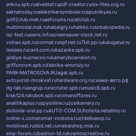
ankou.spb.ru
alvesta1.ru
pdf-creator.ru
nix-files.org.ru
sakhatoday.ru
elektrikersymboler.ru
sputnikyes.ru
golf2club.msk.ru
aeforums.ru
zallclub.ru
multimodal.msk.ru
habaigry.ru
haikko.ru
sobakopedia.ru
isz-fest.ru
ewnc.info
screensaver-clock.net.ru
volnav.spb.ru
comnat.ru
npf.net.ru
7bit.pp.ru
kalugatur.ru
tesiaes.ru
card.com.ru
kazanka.spb.ru
gildiya-kuznecov.ru
kameryboavision.ru
griffoncom.spb.ru
fabrika-emotsiy.ru
PARK-MATROSOVA.RU
agat.spb.ru
avtoyurist-moskva1.ru
hardware.org.ru
схема-авто.рф
dg-lab.ru
angrup.ru
recruiter.spb.ru
music8.spb.ru
krsk124.ru
kubok.spb.ru
romanofforex.ru
analitikaplus.ru
spyonline.ru
zosikamery.ru
sloboda-ural.pp.ru
AUTO-COM.SU
hohota.net
alimy.ru
online-z.com
aromat-vostoka.ru
otdelkaexp.ru
mobilvest.ru
bbd.net.ru
mebelshop.msk.ru
smp-forum.ru
bastion-td.ru
kosmoscreative.ru