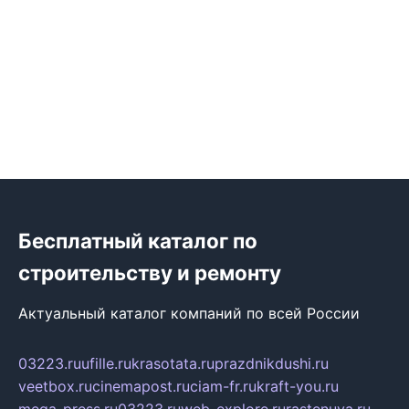
Бесплатный каталог по
строительству и ремонту
Актуальный каталог компаний по всей России
03223.ru
ufille.ru
krasotata.ru
prazdnikdushi.ru
veetbox.ru
cinemapost.ru
ciam-fr.ru
kraft-you.ru
mega-press.ru
03223.ru
web-explore.ru
rastenuya.ru