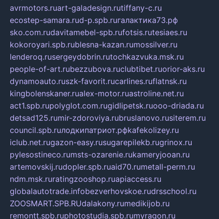
avrmotors.ru
art-galadesign.ru
tiffany-c.ru
ecostep-samara.ru
d-p.spb.ru
галактика73.рф
sko.com.ru
davitamebel-spb.ru
fotsis.ru
tesiaes.ru
kokoroyari.spb.ru
blesna-kazan.ru
mossilver.ru
lenderoq.ru
sergeydobrin.ru
tochkazvuka.msk.ru
people-of-art.ru
bezzubova.ru
clubtibet.ru
orior-aks.ru
dynamoauto.ru
szk-favorit.ru
carlines.ru
flatnsk.ru
kingbolenskaner.ru
alex-motor.ru
astroline.net.ru
act1.spb.ru
polyglot.com.ru
gidlipetsk.ru
ooo-driada.ru
detsad125.ru
mir-zdoroviya.ru
bruslanovo.ru
siterem.ru
council.spb.ru
лодкипатриот.рф
kafekolizey.ru
iclub.net.ru
gazon-easy.ru
sugarepilekb.ru
grinox.ru
pylesostineco.ru
msts-ozarenie.ru
kameryjooan.ru
artemovskij.ru
dopler.spb.ru
aid70.ru
metall-perm.ru
ndm.msk.ru
ratingzooshop.ru
apiaccess.ru
globalautotrade.info
bezverhovskoe.ru
drsschool.ru
ZOOSMART.SPB.RU
dalakony.ru
medikijob.ru
remontt.spb.ru
photostudia.spb.ru
myragon.ru