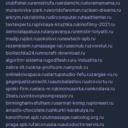
clubfisher.ru
remstirufa.ru
erdamchi.ru
doramamama.ru
muraviovka-park.ru
worldofwoman.ru
clean-dreams.ru
arkrym.ru
kristinita.ru
dircomputer.ru
healthenter.ru
textexperts.ru
pivnaya-kruzhka.ru
kinofilmy-2021.ru
demolalapaluza.ru
tanyavanya.ru
remstir-tolyatti.ru
msdip.ru
jdol.ru
sokolovr.ru
newtech-spb.ru
rezemkleim.ru
massage-tai.ru
seonub.ru
zvonitut.ru
biolisichka24.ru
mncraft-download.ru
algoritm-sistema.ru
godflesh.ru
ru-industria.ru
zebra-tlt.ru
okna-proficom.ru
erynok.ru
onlinekinospace.ru
startupstudio-fefu.ru
zarges-ru.ru
gegenjustizunrecht.ru
autobalashov.ru
utrovortu.ru
spiski-firm.ru
elara-m.ru
kinomusorka.ru
mkcslava.ru
2bets.ru
vintovoykompressor.ru
birminghamvsfulham.ru
sarmat-komp.ru
pioneeri.ru
amadis-chocolate.ru
shkurki-karakulya.ru
kanotiforet.spb.ru
tutmassage.ru
ecolog.org.ru
praga.spb.ru
falcorussia.ru
autodoctorservis.ru