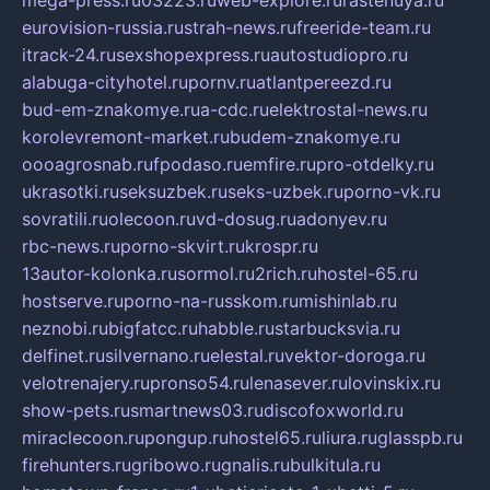
eurovision-russia.ru
strah-news.ru
freeride-team.ru
itrack-24.ru
sexshopexpress.ru
autostudiopro.ru
alabuga-cityhotel.ru
pornv.ru
atlantpereezd.ru
bud-em-znakomye.ru
a-cdc.ru
elektrostal-news.ru
korolevremont-market.ru
budem-znakomye.ru
oooagrosnab.ru
fpodaso.ru
emfire.ru
pro-otdelky.ru
ukrasotki.ru
seksuzbek.ru
seks-uzbek.ru
porno-vk.ru
sovratili.ru
olecoon.ru
vd-dosug.ru
adonyev.ru
rbc-news.ru
porno-skvirt.ru
krospr.ru
13autor-kolonka.ru
sormol.ru
2rich.ru
hostel-65.ru
hostserve.ru
porno-na-russkom.ru
mishinlab.ru
neznobi.ru
bigfatcc.ru
habble.ru
starbucksvia.ru
delfinet.ru
silvernano.ru
elestal.ru
vektor-doroga.ru
velotrenajery.ru
pronso54.ru
lenasever.ru
lovinskix.ru
show-pets.ru
smartnews03.ru
discofoxworld.ru
miraclecoon.ru
pongup.ru
hostel65.ru
liura.ru
glasspb.ru
firehunters.ru
gribowo.ru
gnalis.ru
bulkitula.ru