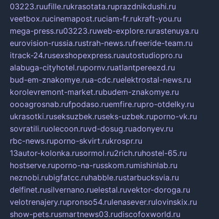
03223.ru
ufille.ru
krasotata.ru
prazdnikdushi.ru
veetbox.ru
cinemapost.ru
ciam-fr.ru
kraft-you.ru
mega-press.ru
03223.ru
web-explore.ru
rastenuya.ru
eurovision-russia.ru
strah-news.ru
freeride-team.ru
itrack-24.ru
sexshopexpress.ru
autostudiopro.ru
alabuga-cityhotel.ru
pornv.ru
atlantpereezd.ru
bud-em-znakomye.ru
a-cdc.ru
elektrostal-news.ru
korolevremont-market.ru
budem-znakomye.ru
oooagrosnab.ru
fpodaso.ru
emfire.ru
pro-otdelky.ru
ukrasotki.ru
seksuzbek.ru
seks-uzbek.ru
porno-vk.ru
sovratili.ru
olecoon.ru
vd-dosug.ru
adonyev.ru
rbc-news.ru
porno-skvirt.ru
krospr.ru
13autor-kolonka.ru
sormol.ru
2rich.ru
hostel-65.ru
hostserve.ru
porno-na-russkom.ru
mishinlab.ru
neznobi.ru
bigfatcc.ru
habble.ru
starbucksvia.ru
delfinet.ru
silvernano.ru
elestal.ru
vektor-doroga.ru
velotrenajery.ru
pronso54.ru
lenasever.ru
lovinskix.ru
show-pets.ru
smartnews03.ru
discofoxworld.ru