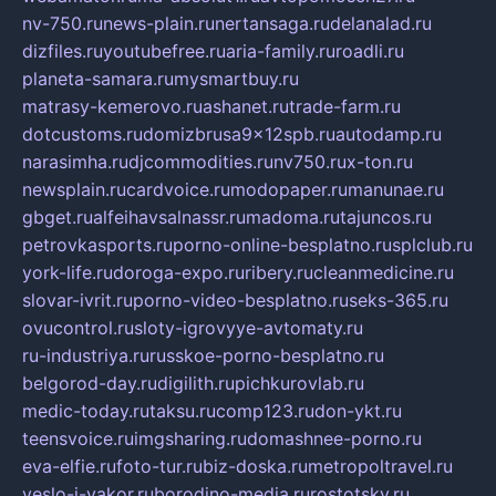
nv-750.ru
news-plain.ru
nertansaga.ru
delanalad.ru
dizfiles.ru
youtubefree.ru
aria-family.ru
roadli.ru
planeta-samara.ru
mysmartbuy.ru
matrasy-kemerovo.ru
ashanet.ru
trade-farm.ru
dotcustoms.ru
domizbrusa9x12spb.ru
autodamp.ru
narasimha.ru
djcommodities.ru
nv750.ru
x-ton.ru
newsplain.ru
cardvoice.ru
modopaper.ru
manunae.ru
gbget.ru
alfeihavsalnassr.ru
madoma.ru
tajuncos.ru
petrovkasports.ru
porno-online-besplatno.ru
splclub.ru
york-life.ru
doroga-expo.ru
ribery.ru
cleanmedicine.ru
slovar-ivrit.ru
porno-video-besplatno.ru
seks-365.ru
ovucontrol.ru
sloty-igrovyye-avtomaty.ru
ru-industriya.ru
russkoe-porno-besplatno.ru
belgorod-day.ru
digilith.ru
pichkurovlab.ru
medic-today.ru
taksu.ru
comp123.ru
don-ykt.ru
teensvoice.ru
imgsharing.ru
domashnee-porno.ru
eva-elfie.ru
foto-tur.ru
biz-doska.ru
metropoltravel.ru
veslo-i-yakor.ru
borodino-media.ru
rostotsky.ru