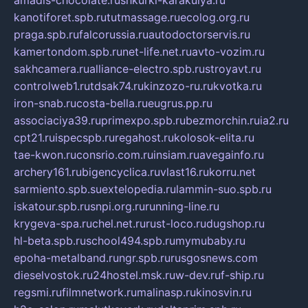
amadis-chocolate.ru
shkurki-karakulya.ru
kanotiforet.spb.ru
tutmassage.ru
ecolog.org.ru
praga.spb.ru
falcorussia.ru
autodoctorservis.ru
kamertondom.spb.ru
net-life.net.ru
avto-vozim.ru
sakhcamera.ru
alliance-electro.spb.ru
stroyavt.ru
controlweb1.ru
tdsak74.ru
kinzozo-ru.ru
kvotka.ru
iron-snab.ru
costa-bella.ru
eugrus.pp.ru
associaciya39.ru
primexpo.spb.ru
bezmorchin.ru
ia2.ru
cpt21.ru
ispecspb.ru
regahost.ru
kolosok-elita.ru
tae-kwon.ru
consrio.com.ru
insiam.ru
avegainfo.ru
archery161.ru
bigencyclica.ru
vlast16.ru
korru.net
sarmiento.spb.su
extelopedia.ru
lammin-suo.spb.ru
iskatour.spb.ru
snpi.org.ru
running-line.ru
krygeva-spa.ru
chel.net.ru
rust-loco.ru
dugshop.ru
hl-beta.spb.ru
school494.spb.ru
mymubaby.ru
epoha-metalband.ru
ngr.spb.ru
rusgosnews.com
dieselvostok.ru
24hostel.msk.ru
w-dev.ru
f-ship.ru
regsmi.ru
filmnetwork.ru
malinasp.ru
kinosvin.ru