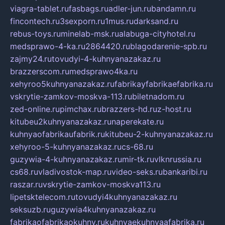
viagra-tablet.ru
fasbags.ru
adler-jun.ru
bandamn.ru
fincontech.ru
3sexporn.ru
1mus.ru
darksand.ru
rebus-toys.ru
minelab-msk.ru
alabuga-cityhotel.ru
medsprawo-4-ka.ru
2864420.ru
blagodarenie-spb.ru
zajmy24.ru
tovudyi-4-kuhnyanazakaz.ru
brazzerscom.ru
medsprawo4ka.ru
xehyroo5kuhnyanazakaz.ru
fabrikayfabrikaefabrika.ru
vskrytie-zamkov-moskva-113.ru
biletnadom.ru
zed-online.ru
pimchax.ru
brazzers-hd.ru
z-host.ru
kitubeu2kuhnyanazakaz.ru
naperekate.ru
kuhnyaofabrikaufabrik.ru
kitubeu-2-kuhnyanazakaz.ru
xehyroo-5-kuhnyanazakaz.ru
cs-68.ru
guzywia-4-kuhnyanazakaz.ru
mir-tk.ru
vlknrussia.ru
cs68.ru
vladivostok-map.ru
video-seks.ru
bankaribi.ru
raszar.ru
vskrytie-zamkov-moskva113.ru
lipetsktelecom.ru
tovudyi4kuhnyanazakaz.ru
seksuzb.ru
guzywia4kuhnyanazakaz.ru
fabrikaofabrikaokuhny.ru
kuhnyaekuhnyaafabrika.ru