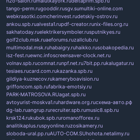
h2o-salon.ru
malutkayork.ru
deltaprim.spb.ru
tango-perm.ru
gooddir.ru
sgv.su
multiki-online.com
webkrasotki.com
cherinvest.ru
detskiy-ostrov.ru
ankou.spb.ru
alvesta1.ru
pdf-creator.ru
nix-files.org.ru
sakhatoday.ru
elektrikersymboler.ru
sputnikyes.ru
golf2club.msk.ru
aeforums.ru
zallclub.ru
multimodal.msk.ru
habaigry.ru
haikko.ru
sobakopedia.ru
isz-fest.ru
ewnc.info
screensaver-clock.net.ru
volnav.spb.ru
comnat.ru
npf.net.ru
7bit.pp.ru
kalugatur.ru
tesiaes.ru
card.com.ru
kazanka.spb.ru
gildiya-kuznecov.ru
kameryboavision.ru
griffoncom.spb.ru
fabrika-emotsiy.ru
PARK-MATROSOVA.RU
agat.spb.ru
avtoyurist-moskva1.ru
hardware.org.ru
схема-авто.рф
dg-lab.ru
angrup.ru
recruiter.spb.ru
music8.spb.ru
krsk124.ru
kubok.spb.ru
romanofforex.ru
analitikaplus.ru
spyonline.ru
zosikamery.ru
sloboda-ural.pp.ru
AUTO-COM.SU
hohota.net
alimy.ru