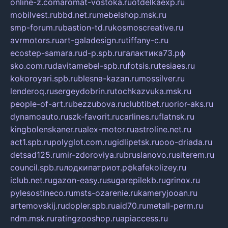
online-z.com
aromat-vostoka.ru
otdelkaexp.ru
mobilvest.ru
bbd.net.ru
mebelshop.msk.ru
smp-forum.ru
bastion-td.ru
kosmoscreative.ru
avrmotors.ru
art-galadesign.ru
tiffany-c.ru
ecostep-samara.ru
d-p.spb.ru
галактика73.рф
sko.com.ru
davitamebel-spb.ru
fotsis.ru
tesiaes.ru
kokoroyari.spb.ru
blesna-kazan.ru
mossilver.ru
lenderoq.ru
sergeydobrin.ru
tochkazvuka.msk.ru
people-of-art.ru
bezzubova.ru
clubtibet.ru
orior-aks.ru
dynamoauto.ru
szk-favorit.ru
carlines.ru
flatnsk.ru
kingbolenskaner.ru
alex-motor.ru
astroline.net.ru
act1.spb.ru
polyglot.com.ru
gidlipetsk.ru
ooo-driada.ru
detsad125.ru
mir-zdoroviya.ru
bruslanovo.ru
siterem.ru
council.spb.ru
лодкипатриот.рф
kafekolizey.ru
iclub.net.ru
gazon-easy.ru
sugarepilekb.ru
grinox.ru
pylesostineco.ru
msts-ozarenie.ru
kameryjooan.ru
artemovskij.ru
dopler.spb.ru
aid70.ru
metall-perm.ru
ndm.msk.ru
ratingzooshop.ru
apiaccess.ru