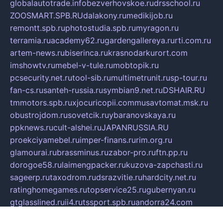
globalautotrade.info
bezverhovskoe.ru
drsschool.ru
ZOOSMART.SPB.RU
dalakony.ru
medikijob.ru
remontt.spb.ru
photostudia.spb.ru
myragon.ru
terramia.ru
academy62.ru
gardengallereya.ru
rti.com.ru
artem-news.ru
biserinca.ru
krasnodarkurort.com
imshowtv.ru
mebel-v-tule.ru
mobtopik.ru
pcsecurity.net.ru
tool-sib.ru
multimetrunit.ru
sp-tour.ru
fan-cs.ru
santeh-russia.ru
symbian9.net.ru
DSHAIR.RU
tmmotors.spb.ru
xjocuricopii.com
musavtomat.msk.ru
obustrojdom.ru
sovetcik.ru
ybaranovskaya.ru
ppknews.ru
cult-alshei.ru
JAPANRUSSIA.RU
proekciyamebel.ru
imper-finans.ru
rim.org.ru
glamourai.ru
brassminus.ru
zabor-pro.ru
ftn.pp.ru
dorogoe58.ru
laimengpacker.ru
kuzova-zapchasti.ru
sageerp.ru
taxodrom.ru
dsrazvitie.ru
hardcity.net.ru
ratinghomegames.ru
topservice25.ru
gubernyan.ru
gtglasslined.ru
ii4.ru
tssport.spb.ru
andorra24.com
blackwallstreet.ru
oboimos.ru
optim-doors.com.ru