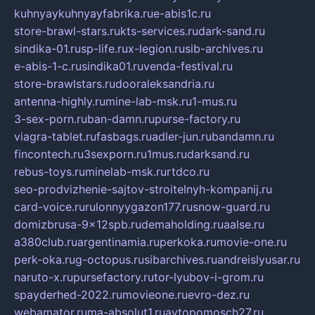
kuhnyaykuhnyayfabrika.ru
e-abis1c.ru
store-brawl-stars.ru
kts-services.ru
dark-sand.ru
sindika-01.ru
sp-life.ru
x-legion.ru
sib-archives.ru
e-abis-1-c.ru
sindika01.ru
venda-festival.ru
store-brawlstars.ru
dooraleksandria.ru
antenna-highly.ru
mine-lab-msk.ru
1-mus.ru
3-sex-porn.ru
ban-damn.ru
purse-factory.ru
viagra-tablet.ru
fasbags.ru
adler-jun.ru
bandamn.ru
fincontech.ru
3sexporn.ru
1mus.ru
darksand.ru
rebus-toys.ru
minelab-msk.ru
rtdco.ru
seo-prodvizhenie-sajtov-stroitelnyh-kompanij.ru
card-voice.ru
rulonnyygazon177.ru
snow-guard.ru
domizbrusa-9x12spb.ru
demaholding.ru
aalse.ru
a380club.ru
argentinamia.ru
perkoka.ru
movie-one.ru
perk-oka.ru
g-octopus.ru
sibarchives.ru
andreislyusar.ru
naruto-x.ru
pursefactory.ru
tor-lyubov-i-grom.ru
spayderhed-2022.ru
movieone.ru
evro-dez.ru
webamator.ru
ma-absolut1.ru
avtopomosch27.ru