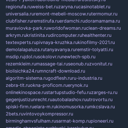
regionufa.ru
weiss-bet.ru
zaryna.ru
casinotablet.ru
universalia.ru
remont-mebeli-moscow.ru
termomur.ru
clubfisher.ru
remstirufa.ru
erdamchi.ru
doramamama.ru
muraviovka-park.ru
worldofwoman.ru
clean-dreams.ru
arkrym.ru
kristinita.ru
dircomputer.ru
healthenter.ru
textexperts.ru
pivnaya-kruzhka.ru
kinofilmy-2021.ru
demolalapaluza.ru
tanyavanya.ru
remstir-tolyatti.ru
msdip.ru
jdol.ru
sokolovr.ru
newtech-spb.ru
rezemkleim.ru
massage-tai.ru
seonub.ru
zvonitut.ru
biolisichka24.ru
mncraft-download.ru
algoritm-sistema.ru
godflesh.ru
ru-industria.ru
zebra-tlt.ru
okna-proficom.ru
erynok.ru
onlinekinospace.ru
startupstudio-fefu.ru
zarges-ru.ru
gegenjustizunrecht.ru
autobalashov.ru
utrovortu.ru
spiski-firm.ru
elara-m.ru
kinomusorka.ru
mkcslava.ru
2bets.ru
vintovoykompressor.ru
birminghamvsfulham.ru
sarmat-komp.ru
pioneeri.ru