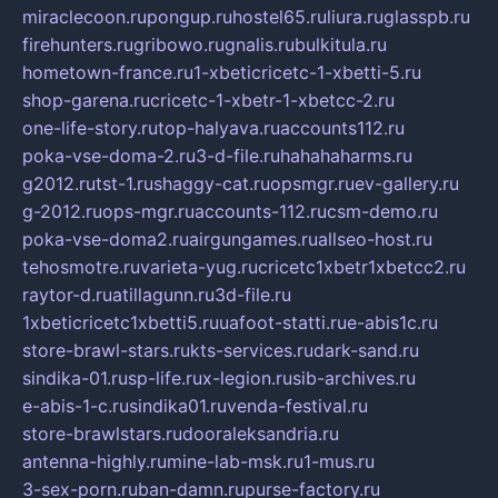
miraclecoon.ru
pongup.ru
hostel65.ru
liura.ru
glasspb.ru
firehunters.ru
gribowo.ru
gnalis.ru
bulkitula.ru
hometown-france.ru
1-xbeticricetc-1-xbetti-5.ru
shop-garena.ru
cricetc-1-xbetr-1-xbetcc-2.ru
one-life-story.ru
top-halyava.ru
accounts112.ru
poka-vse-doma-2.ru
3-d-file.ru
hahahaharms.ru
g2012.ru
tst-1.ru
shaggy-cat.ru
opsmgr.ru
ev-gallery.ru
g-2012.ru
ops-mgr.ru
accounts-112.ru
csm-demo.ru
poka-vse-doma2.ru
airgungames.ru
allseo-host.ru
tehosmotre.ru
varieta-yug.ru
cricetc1xbetr1xbetcc2.ru
raytor-d.ru
atillagunn.ru
3d-file.ru
1xbeticricetc1xbetti5.ru
uafoot-statti.ru
e-abis1c.ru
store-brawl-stars.ru
kts-services.ru
dark-sand.ru
sindika-01.ru
sp-life.ru
x-legion.ru
sib-archives.ru
e-abis-1-c.ru
sindika01.ru
venda-festival.ru
store-brawlstars.ru
dooraleksandria.ru
antenna-highly.ru
mine-lab-msk.ru
1-mus.ru
3-sex-porn.ru
ban-damn.ru
purse-factory.ru